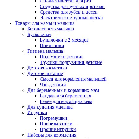
Ополаскиватель для рта
Средства для зубных протезов
Средства для зубов и десен
Электрические зубные щетки
Товары для мамы и малыша
Безопасность малыша
Бутылочки
Бутылочки с 2 месяцев
Поильники
Гигиена малыша
Подгузники детские
Трусики-подгузники детские
Детская косметика
Детское питание
Смеси для кормления малышей
Чай детский
Для беременных и кормящих мам
Бандаж для беременных
Белье для кормящих мам
Для купания малыша
Игрушки
Погремушки
Прорезыватели
Прочие игрушки
Наборы для кормления