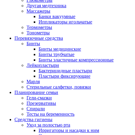
Глюкометры
Другая медтехника
Массажеры
Банки вакуумные
Иппликаторы игольчатые
Термометры
Тонометры
Перевязочные средства
Бинты
Бинты медицинские
Бинты трубчатые
Бинты эластичные компрессионные
Лейкопластыри
Бактерицидные пластыри
Пластыри фиксирующие
Марля
Стерильные салфетки, повязки
Планирование семьи
Гели-смазки
Презервативы
Спирали
Тесты на беременность
Средства гигиены
Уход за полостью рта
Ирригаторы и насадки к ним