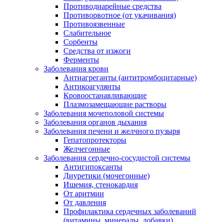
Противодиарейные средства
Противорвотное (от укачивания)
Противоязвенные
Слабительное
Сорбенты
Средства от изжоги
Ферменты
Заболевания крови
Антиагреганты (антитромбоцитарные)
Антикоагулянты
Кровоостанавливающие
Плазмозамещающие растворы
Заболевания мочеполовой системы
Заболевания органов дыхания
Заболевания печени и желчного пузыря
Гепатопротекторы
Желчегонные
Заболевания сердечно-сосудистой системы
Антигипоксанты
Диуретики (мочегонные)
Ишемия, стенокардия
От аритмии
От давления
Профилактика сердечных заболеваний
(витамины, минералы, добавки)