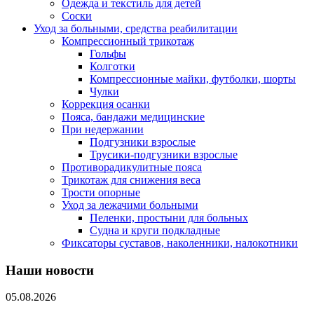
Одежда и текстиль для детей
Соски
Уход за больными, средства реабилитации
Компрессионный трикотаж
Гольфы
Колготки
Компрессионные майки, футболки, шорты
Чулки
Коррекция осанки
Пояса, бандажи медицинские
При недержании
Подгузники взрослые
Трусики-подгузники взрослые
Противорадикулитные пояса
Трикотаж для снижения веса
Трости опорные
Уход за лежачими больными
Пеленки, простыни для больных
Судна и круги подкладные
Фиксаторы суставов, наколенники, налокотники
Наши новости
05.08.2026