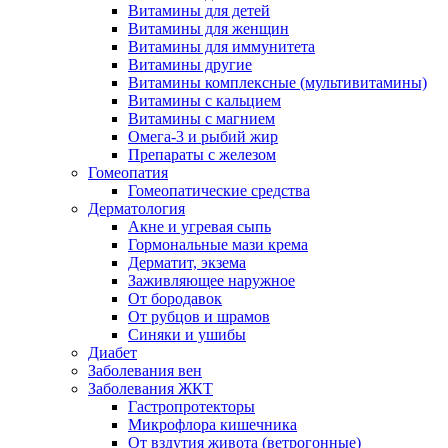
Витамины для детей
Витамины для женщин
Витамины для иммунитета
Витамины другие
Витамины комплексные (мультивитамины)
Витамины с кальцием
Витамины с магнием
Омега-3 и рыбий жир
Препараты с железом
Гомеопатия
Гомеопатические средства
Дерматология
Акне и угревая сыпь
Гормональные мази крема
Дерматит, экзема
Заживляющее наружное
От бородавок
От рубцов и шрамов
Синяки и ушибы
Диабет
Заболевания вен
Заболевания ЖКТ
Гастропротекторы
Микрофлора кишечника
От вздутия живота (ветрогонные)