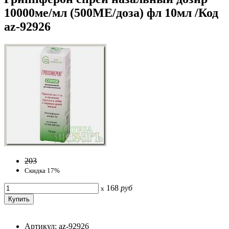
10000ме/мл (500МЕ/доза) фл 10мл /Код
az-92926
203
Скидка 17%
168
руб
x
Артикул: az-92926