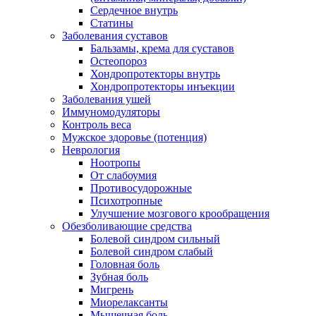
Сердечное внутрь
Статины
Заболевания суставов
Бальзамы, крема для суставов
Остеопороз
Хондропротекторы внутрь
Хондропротекторы инъекции
Заболевания ушей
Иммуномодуляторы
Контроль веса
Мужское здоровье (потенция)
Неврология
Ноотропы
От слабоумия
Противосудорожные
Психотропные
Улучшение мозгового крообращения
Обезболивающие средства
Болевой синдром сильный
Болевой синдром слабый
Головная боль
Зубная боль
Мигрень
Миорелаксанты
Мышечная боль