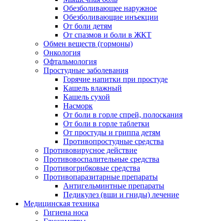
Обезболивающее наружное
Обезболивающие инъекции
От боли детям
От спазмов и боли в ЖКТ
Обмен веществ (гормоны)
Онкология
Офтальмология
Простудные заболевания
Горячие напитки при простуде
Кашель влажный
Кашель сухой
Насморк
От боли в горле спрей, полоскания
От боли в горле таблетки
От простуды и гриппа детям
Противопростудные средства
Противовирусное действие
Противовоспалительные средства
Противогрибковые средства
Противопаразитарные препараты
Антигельминтные препараты
Педикулез (вши и гниды) лечение
Медицинская техника
Гигиена носа