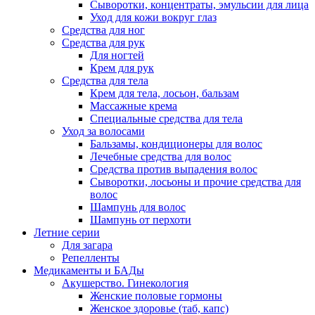
Сыворотки, концентраты, эмульсии для лица
Уход для кожи вокруг глаз
Средства для ног
Средства для рук
Для ногтей
Крем для рук
Средства для тела
Крем для тела, лосьон, бальзам
Массажные крема
Специальные средства для тела
Уход за волосами
Бальзамы, кондиционеры для волос
Лечебные средства для волос
Средства против выпадения волос
Сыворотки, лосьоны и прочие средства для
волос
Шампунь для волос
Шампунь от перхоти
Летние серии
Для загара
Репелленты
Медикаменты и БАДы
Акушерство. Гинекология
Женские половые гормоны
Женское здоровье (таб, капс)