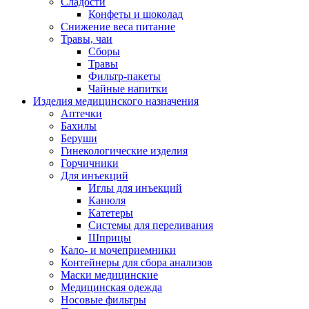
Сладости
Конфеты и шоколад
Снижение веса питание
Травы, чаи
Сборы
Травы
Фильтр-пакеты
Чайные напитки
Изделия медицинского назначения
Аптечки
Бахилы
Беруши
Гинекологические изделия
Горчичники
Для инъекций
Иглы для инъекций
Канюля
Катетеры
Системы для переливания
Шприцы
Кало- и мочеприемники
Контейнеры для сбора анализов
Маски медицинские
Медицинская одежда
Носовые фильтры