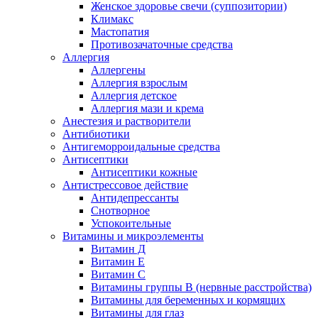
Женское здоровье свечи (суппозитории)
Климакс
Мастопатия
Противозачаточные средства
Аллергия
Аллергены
Аллергия взрослым
Аллергия детское
Аллергия мази и крема
Анестезия и растворители
Антибиотики
Антигеморроидальные средства
Антисептики
Антисептики кожные
Антистрессовое действие
Антидепрессанты
Снотворное
Успокоительные
Витамины и микроэлементы
Витамин Д
Витамин Е
Витамин С
Витамины группы В (нервные расстройства)
Витамины для беременных и кормящих
Витамины для глаз