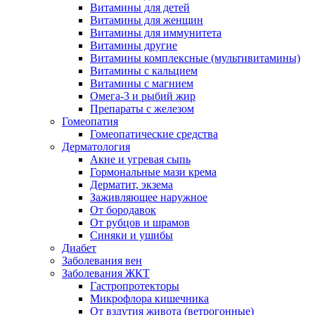
Витамины для детей
Витамины для женщин
Витамины для иммунитета
Витамины другие
Витамины комплексные (мультивитамины)
Витамины с кальцием
Витамины с магнием
Омега-3 и рыбий жир
Препараты с железом
Гомеопатия
Гомеопатические средства
Дерматология
Акне и угревая сыпь
Гормональные мази крема
Дерматит, экзема
Заживляющее наружное
От бородавок
От рубцов и шрамов
Синяки и ушибы
Диабет
Заболевания вен
Заболевания ЖКТ
Гастропротекторы
Микрофлора кишечника
От вздутия живота (ветрогонные)