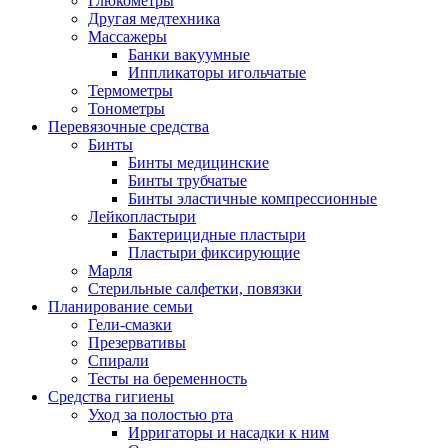
Глюкометры
Другая медтехника
Массажеры
Банки вакуумные
Иппликаторы игольчатые
Термометры
Тонометры
Перевязочные средства
Бинты
Бинты медицинские
Бинты трубчатые
Бинты эластичные компрессионные
Лейкопластыри
Бактерицидные пластыри
Пластыри фиксирующие
Марля
Стерильные салфетки, повязки
Планирование семьи
Гели-смазки
Презервативы
Спирали
Тесты на беременность
Средства гигиены
Уход за полостью рта
Ирригаторы и насадки к ним