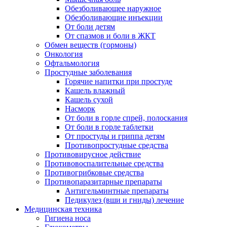
Обезболивающее наружное
Обезболивающие инъекции
От боли детям
От спазмов и боли в ЖКТ
Обмен веществ (гормоны)
Онкология
Офтальмология
Простудные заболевания
Горячие напитки при простуде
Кашель влажный
Кашель сухой
Насморк
От боли в горле спрей, полоскания
От боли в горле таблетки
От простуды и гриппа детям
Противопростудные средства
Противовирусное действие
Противовоспалительные средства
Противогрибковые средства
Противопаразитарные препараты
Антигельминтные препараты
Педикулез (вши и гниды) лечение
Медицинская техника
Гигиена носа