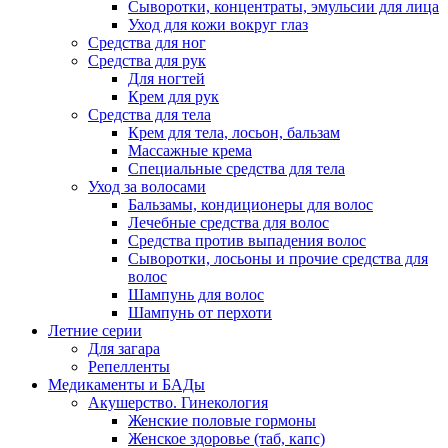
Сыворотки, концентраты, эмульсии для лица
Уход для кожи вокруг глаз
Средства для ног
Средства для рук
Для ногтей
Крем для рук
Средства для тела
Крем для тела, лосьон, бальзам
Массажные крема
Специальные средства для тела
Уход за волосами
Бальзамы, кондиционеры для волос
Лечебные средства для волос
Средства против выпадения волос
Сыворотки, лосьоны и прочие средства для
волос
Шампунь для волос
Шампунь от перхоти
Летние серии
Для загара
Репелленты
Медикаменты и БАДы
Акушерство. Гинекология
Женские половые гормоны
Женское здоровье (таб, капс)