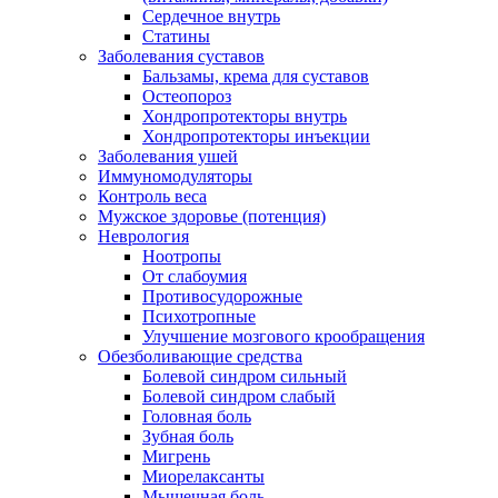
Сердечное внутрь
Статины
Заболевания суставов
Бальзамы, крема для суставов
Остеопороз
Хондропротекторы внутрь
Хондропротекторы инъекции
Заболевания ушей
Иммуномодуляторы
Контроль веса
Мужское здоровье (потенция)
Неврология
Ноотропы
От слабоумия
Противосудорожные
Психотропные
Улучшение мозгового крообращения
Обезболивающие средства
Болевой синдром сильный
Болевой синдром слабый
Головная боль
Зубная боль
Мигрень
Миорелаксанты
Мышечная боль