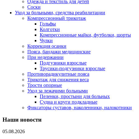
Одежда и текстиль для детей
Соски
Уход за больными, средства реабилитации
Компрессионный трикотаж
Гольфы
Колготки
Компрессионные майки, футболки, шорты
Чулки
Коррекция осанки
Пояса, бандажи медицинские
При недержании
Подгузники взрослые
Трусики-подгузники взрослые
Противорадикулитные пояса
Трикотаж для снижения веса
Трости опорные
Уход за лежачими больными
Пеленки, простыни для больных
Судна и круги подкладные
Фиксаторы суставов, наколенники, налокотники
Наши новости
05.08.2026