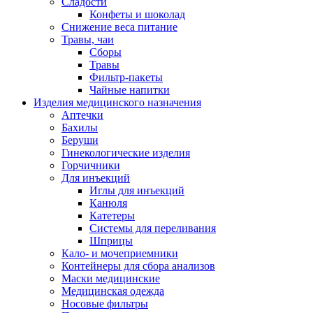
Сладости
Конфеты и шоколад
Снижение веса питание
Травы, чаи
Сборы
Травы
Фильтр-пакеты
Чайные напитки
Изделия медицинского назначения
Аптечки
Бахилы
Беруши
Гинекологические изделия
Горчичники
Для инъекций
Иглы для инъекций
Канюля
Катетеры
Системы для переливания
Шприцы
Кало- и мочеприемники
Контейнеры для сбора анализов
Маски медицинские
Медицинская одежда
Носовые фильтры