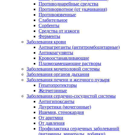
Противодиарейные средства
Противорвотное (от укачивания)
Противоязвенные
Слабительное
Сорбенты
Средства от изжоги
Ферменты
Заболевания крови
Антиагреганты (антитромбоцитарные)
Антикоагулянты
Кровоостанавливающие
Плазмозамещающие растворы
Заболевания мочеполовой системы
Заболевания органов дыхания
Заболевания печени и желчного пузыря
Гепатопротекторы
Желчегонные
Заболевания сердечно-сосудистой системы
Антигипоксанты
Диуретики (мочегонные)
Ишемия, стенокардия
От аритмии
От давления
Профилактика сердечных заболеваний
(витамины, минералы, добавки)