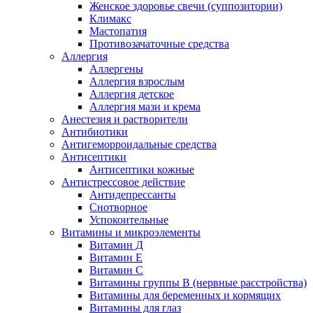
Женское здоровье свечи (суппозитории)
Климакс
Мастопатия
Противозачаточные средства
Аллергия
Аллергены
Аллергия взрослым
Аллергия детское
Аллергия мази и крема
Анестезия и растворители
Антибиотики
Антигеморроидальные средства
Антисептики
Антисептики кожные
Антистрессовое действие
Антидепрессанты
Снотворное
Успокоительные
Витамины и микроэлементы
Витамин Д
Витамин Е
Витамин С
Витамины группы В (нервные расстройства)
Витамины для беременных и кормящих
Витамины для глаз