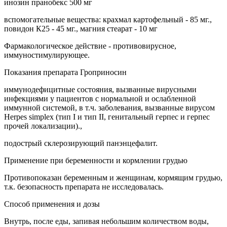
инозин пранобекс 500 мг
вспомогательные вещества: крахмал картофельный - 85 мг.,
повидон К25 - 45 мг., магния стеарат - 10 мг
Фармакологическое действие - противовирусное,
иммуностимулирующее.
Показания препарата Гроприносин
иммунодефицитные состояния, вызванные вирусными
инфекциями у пациентов с нормальной и ослабленной
иммунной системой, в т.ч. заболевания, вызванные вирусом
Herpes simplex (тип I и тип II, генитальный герпес и герпес
прочей локализации).,
подострый склерозирующий панэнцефалит.
Применение при беременности и кормлении грудью
Противопоказан беременным и женщинам, кормящим грудью,
т.к. безопасность препарата не исследовалась.
Способ применения и дозы
Внутрь, после еды, запивая небольшим количеством воды,