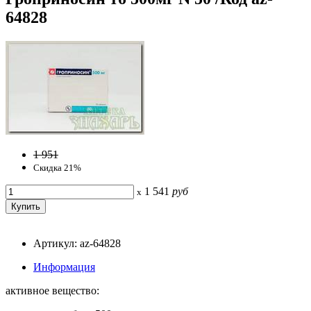
64828
1 951
Скидка 21%
1 541
руб
x
Артикул: az-64828
Информация
активное вещество: