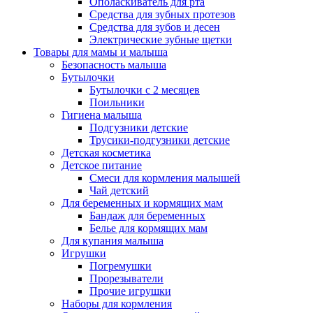
Ополаскиватель для рта
Средства для зубных протезов
Средства для зубов и десен
Электрические зубные щетки
Товары для мамы и малыша
Безопасность малыша
Бутылочки
Бутылочки с 2 месяцев
Поильники
Гигиена малыша
Подгузники детские
Трусики-подгузники детские
Детская косметика
Детское питание
Смеси для кормления малышей
Чай детский
Для беременных и кормящих мам
Бандаж для беременных
Белье для кормящих мам
Для купания малыша
Игрушки
Погремушки
Прорезыватели
Прочие игрушки
Наборы для кормления