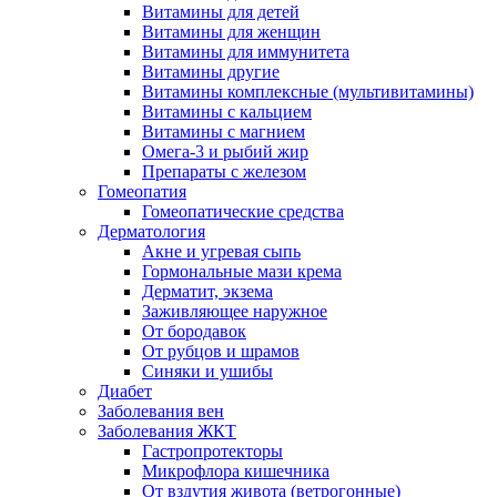
Витамины для детей
Витамины для женщин
Витамины для иммунитета
Витамины другие
Витамины комплексные (мультивитамины)
Витамины с кальцием
Витамины с магнием
Омега-3 и рыбий жир
Препараты с железом
Гомеопатия
Гомеопатические средства
Дерматология
Акне и угревая сыпь
Гормональные мази крема
Дерматит, экзема
Заживляющее наружное
От бородавок
От рубцов и шрамов
Синяки и ушибы
Диабет
Заболевания вен
Заболевания ЖКТ
Гастропротекторы
Микрофлора кишечника
От вздутия живота (ветрогонные)