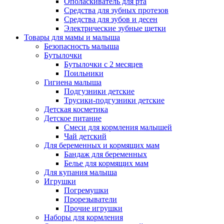
Ополаскиватель для рта
Средства для зубных протезов
Средства для зубов и десен
Электрические зубные щетки
Товары для мамы и малыша
Безопасность малыша
Бутылочки
Бутылочки с 2 месяцев
Поильники
Гигиена малыша
Подгузники детские
Трусики-подгузники детские
Детская косметика
Детское питание
Смеси для кормления малышей
Чай детский
Для беременных и кормящих мам
Бандаж для беременных
Белье для кормящих мам
Для купания малыша
Игрушки
Погремушки
Прорезыватели
Прочие игрушки
Наборы для кормления