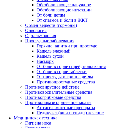
Обезболивающее наружное
Обезболивающие инъекции
От боли детям
От спазмов и боли в ЖКТ
Обмен веществ (гормоны)
Онкология
Офтальмология
Простудные заболевания
Горячие напитки при простуде
Кашель влажный
Кашель сухой
Насморк
От боли в горле спрей, полоскания
От боли в горле таблетки
От простуды и гриппа детям
Противопростудные средства
Противовирусное действие
Противовоспалительные средства
Противогрибковые средства
Противопаразитарные препараты
Антигельминтные препараты
Педикулез (вши и гниды) лечение
Медицинская техника
Гигиена носа