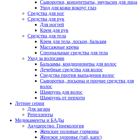
Сыворотки, концентраты, эмульсии для лица
Уход для кожи вокруг глаз
Средства для ног
Средства для рук
Для ногтей
Крем для рук
Средства для тела
Крем для тела, лосьон, бальзам
Массажные крема
Специальные средства для тела
Уход за волосами
Бальзамы, кондиционеры для волос
Лечебные средства для волос
Средства против выпадения волос
Сыворотки, лосьоны и прочие средства для
волос
Шампунь для волос
Шампунь от перхоти
Летние серии
Для загара
Репелленты
Медикаменты и БАДы
Акушерство. Гинекология
Женские половые гормоны
Женское здоровье (таб, капс)