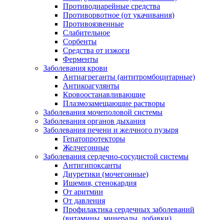
Противодиарейные средства
Противорвотное (от укачивания)
Противоязвенные
Слабительное
Сорбенты
Средства от изжоги
Ферменты
Заболевания крови
Антиагреганты (антитромбоцитарные)
Антикоагулянты
Кровоостанавливающие
Плазмозамещающие растворы
Заболевания мочеполовой системы
Заболевания органов дыхания
Заболевания печени и желчного пузыря
Гепатопротекторы
Желчегонные
Заболевания сердечно-сосудистой системы
Антигипоксанты
Диуретики (мочегонные)
Ишемия, стенокардия
От аритмии
От давления
Профилактика сердечных заболеваний
(витамины, минералы, добавки)