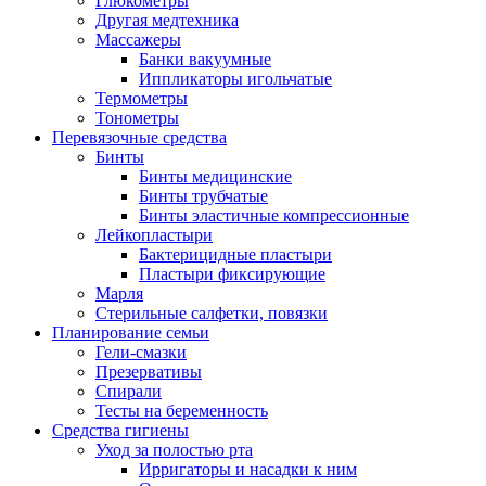
Глюкометры
Другая медтехника
Массажеры
Банки вакуумные
Иппликаторы игольчатые
Термометры
Тонометры
Перевязочные средства
Бинты
Бинты медицинские
Бинты трубчатые
Бинты эластичные компрессионные
Лейкопластыри
Бактерицидные пластыри
Пластыри фиксирующие
Марля
Стерильные салфетки, повязки
Планирование семьи
Гели-смазки
Презервативы
Спирали
Тесты на беременность
Средства гигиены
Уход за полостью рта
Ирригаторы и насадки к ним