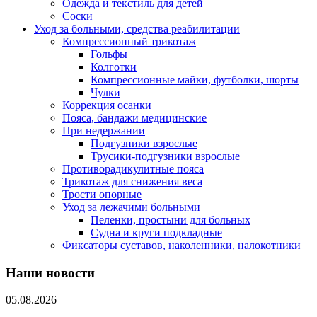
Одежда и текстиль для детей
Соски
Уход за больными, средства реабилитации
Компрессионный трикотаж
Гольфы
Колготки
Компрессионные майки, футболки, шорты
Чулки
Коррекция осанки
Пояса, бандажи медицинские
При недержании
Подгузники взрослые
Трусики-подгузники взрослые
Противорадикулитные пояса
Трикотаж для снижения веса
Трости опорные
Уход за лежачими больными
Пеленки, простыни для больных
Судна и круги подкладные
Фиксаторы суставов, наколенники, налокотники
Наши новости
05.08.2026