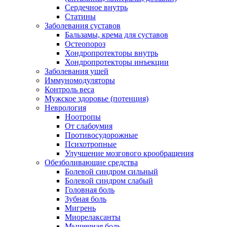
Сердечное внутрь
Статины
Заболевания суставов
Бальзамы, крема для суставов
Остеопороз
Хондропротекторы внутрь
Хондропротекторы инъекции
Заболевания ушей
Иммуномодуляторы
Контроль веса
Мужское здоровье (потенция)
Неврология
Ноотропы
От слабоумия
Противосудорожные
Психотропные
Улучшение мозгового крообращения
Обезболивающие средства
Болевой синдром сильный
Болевой синдром слабый
Головная боль
Зубная боль
Мигрень
Миорелаксанты
Мышечная боль