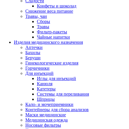
Сладости
Конфеты и шоколад
Снижение веса питание
Травы, чаи
Сборы
Травы
Фильтр-пакеты
Чайные напитки
Изделия медицинского назначения
Аптечки
Бахилы
Беруши
Гинекологические изделия
Горчичники
Для инъекций
Иглы для инъекций
Канюля
Катетеры
Системы для переливания
Шприцы
Кало- и мочеприемники
Контейнеры для сбора анализов
Маски медицинские
Медицинская одежда
Носовые фильтры