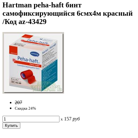
Hartman peha-haft бинт
самофиксирующийся 6смх4м красный
/Код az-43429
207
Скидка 24%
157
руб
x