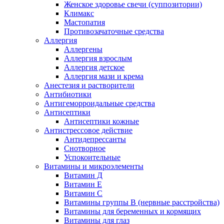
Женское здоровье свечи (суппозитории)
Климакс
Мастопатия
Противозачаточные средства
Аллергия
Аллергены
Аллергия взрослым
Аллергия детское
Аллергия мази и крема
Анестезия и растворители
Антибиотики
Антигеморроидальные средства
Антисептики
Антисептики кожные
Антистрессовое действие
Антидепрессанты
Снотворное
Успокоительные
Витамины и микроэлементы
Витамин Д
Витамин Е
Витамин С
Витамины группы В (нервные расстройства)
Витамины для беременных и кормящих
Витамины для глаз