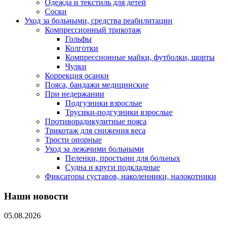
Одежда и текстиль для детей
Соски
Уход за больными, средства реабилитации
Компрессионный трикотаж
Гольфы
Колготки
Компрессионные майки, футболки, шорты
Чулки
Коррекция осанки
Пояса, бандажи медицинские
При недержании
Подгузники взрослые
Трусики-подгузники взрослые
Противорадикулитные пояса
Трикотаж для снижения веса
Трости опорные
Уход за лежачими больными
Пеленки, простыни для больных
Судна и круги подкладные
Фиксаторы суставов, наколенники, налокотники
Наши новости
05.08.2026