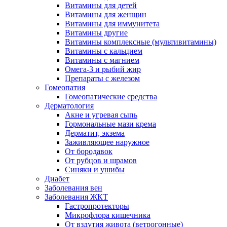
Витамины для детей
Витамины для женщин
Витамины для иммунитета
Витамины другие
Витамины комплексные (мультивитамины)
Витамины с кальцием
Витамины с магнием
Омега-3 и рыбий жир
Препараты с железом
Гомеопатия
Гомеопатические средства
Дерматология
Акне и угревая сыпь
Гормональные мази крема
Дерматит, экзема
Заживляющее наружное
От бородавок
От рубцов и шрамов
Синяки и ушибы
Диабет
Заболевания вен
Заболевания ЖКТ
Гастропротекторы
Микрофлора кишечника
От вздутия живота (ветрогонные)