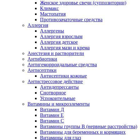
Женское здоровье свечи (суппозитории)
Климакс
Мастопатия
Противозачаточные средства
Аллергия
Аллергены
Аллергия взрослым
Аллергия детское
Аллергия мази и крема
Анестезия и растворители
Антибиотики
Антигеморроидальные средства
Антисептики
Антисептики кожные
Антистрессовое действие
Антидепрессанты
Снотворное
Успокоительные
Витамины и микроэлементы
Витамин Д
Витамин Е
Витамин С
Витамины группы В (нервные расстройства)
Витамины для беременных и кормящих
Витамины для глаз