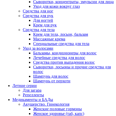
Сыворотки, концентраты, эмульсии для лица
Уход для кожи вокруг глаз
Средства для ног
Средства для рук
Для ногтей
Крем для рук
Средства для тела
Крем для тела, лосьон, бальзам
Массажные крема
Специальные средства для тела
Уход за волосами
Бальзамы, кондиционеры для волос
Лечебные средства для волос
Средства против выпадения волос
Сыворотки, лосьоны и прочие средства для
волос
Шампунь для волос
Шампунь от перхоти
Летние серии
Для загара
Репелленты
Медикаменты и БАДы
Акушерство. Гинекология
Женские половые гормоны
Женское здоровье (таб, капс)