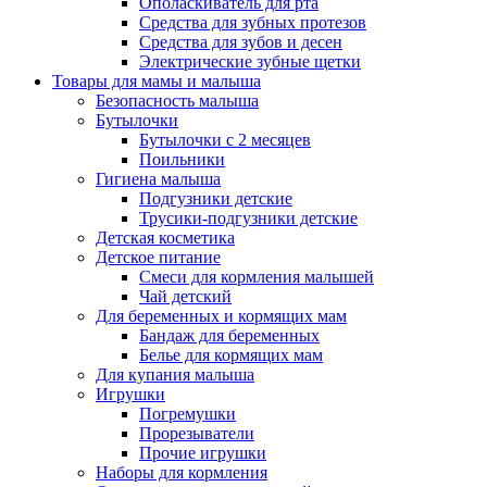
Ополаскиватель для рта
Средства для зубных протезов
Средства для зубов и десен
Электрические зубные щетки
Товары для мамы и малыша
Безопасность малыша
Бутылочки
Бутылочки с 2 месяцев
Поильники
Гигиена малыша
Подгузники детские
Трусики-подгузники детские
Детская косметика
Детское питание
Смеси для кормления малышей
Чай детский
Для беременных и кормящих мам
Бандаж для беременных
Белье для кормящих мам
Для купания малыша
Игрушки
Погремушки
Прорезыватели
Прочие игрушки
Наборы для кормления