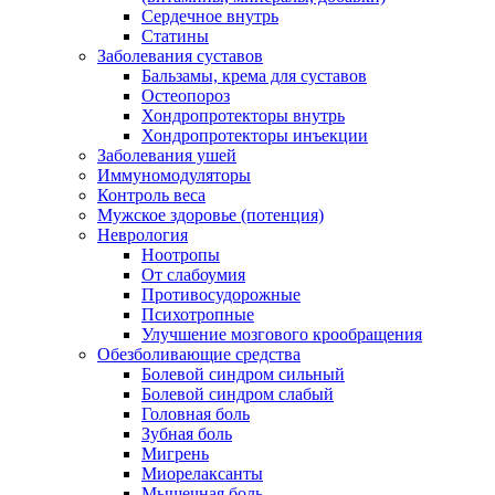
Сердечное внутрь
Статины
Заболевания суставов
Бальзамы, крема для суставов
Остеопороз
Хондропротекторы внутрь
Хондропротекторы инъекции
Заболевания ушей
Иммуномодуляторы
Контроль веса
Мужское здоровье (потенция)
Неврология
Ноотропы
От слабоумия
Противосудорожные
Психотропные
Улучшение мозгового крообращения
Обезболивающие средства
Болевой синдром сильный
Болевой синдром слабый
Головная боль
Зубная боль
Мигрень
Миорелаксанты
Мышечная боль