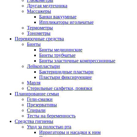
Глюкометры
Другая медтехника
Массажеры
Банки вакуумные
Иппликаторы игольчатые
Термометры
Тонометры
Перевязочные средства
Бинты
Бинты медицинские
Бинты трубчатые
Бинты эластичные компрессионные
Лейкопластыри
Бактерицидные пластыри
Пластыри фиксирующие
Марля
Стерильные салфетки, повязки
Планирование семьи
Гели-смазки
Презервативы
Спирали
Тесты на беременность
Средства гигиены
Уход за полостью рта
Ирригаторы и насадки к ним