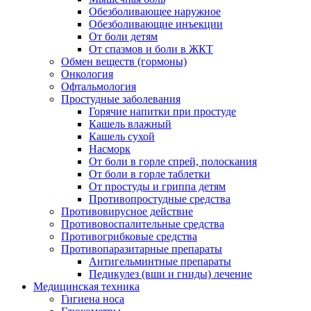
Обезболивающее наружное
Обезболивающие инъекции
От боли детям
От спазмов и боли в ЖКТ
Обмен веществ (гормоны)
Онкология
Офтальмология
Простудные заболевания
Горячие напитки при простуде
Кашель влажный
Кашель сухой
Насморк
От боли в горле спрей, полоскания
От боли в горле таблетки
От простуды и гриппа детям
Противопростудные средства
Противовирусное действие
Противовоспалительные средства
Противогрибковые средства
Противопаразитарные препараты
Антигельминтные препараты
Педикулез (вши и гниды) лечение
Медицинская техника
Гигиена носа