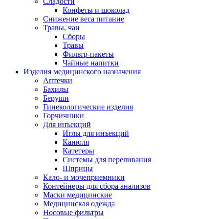
Сладости
Конфеты и шоколад
Снижение веса питание
Травы, чаи
Сборы
Травы
Фильтр-пакеты
Чайные напитки
Изделия медицинского назначения
Аптечки
Бахилы
Беруши
Гинекологические изделия
Горчичники
Для инъекций
Иглы для инъекций
Канюля
Катетеры
Системы для переливания
Шприцы
Кало- и мочеприемники
Контейнеры для сбора анализов
Маски медицинские
Медицинская одежда
Носовые фильтры