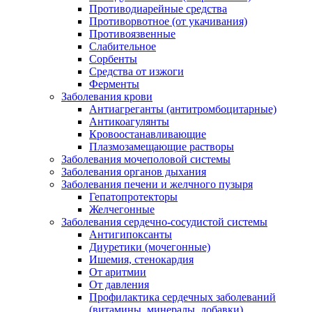
Противодиарейные средства
Противорвотное (от укачивания)
Противоязвенные
Слабительное
Сорбенты
Средства от изжоги
Ферменты
Заболевания крови
Антиагреганты (антитромбоцитарные)
Антикоагулянты
Кровоостанавливающие
Плазмозамещающие растворы
Заболевания мочеполовой системы
Заболевания органов дыхания
Заболевания печени и желчного пузыря
Гепатопротекторы
Желчегонные
Заболевания сердечно-сосудистой системы
Антигипоксанты
Диуретики (мочегонные)
Ишемия, стенокардия
От аритмии
От давления
Профилактика сердечных заболеваний
(витамины, минералы, добавки)