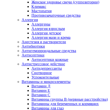
Женское здоровье свечи (суппозитории)
Климакс
Мастопатия
Противозачаточные средства
Аллергия
Аллергены
Аллергия взрослым
Аллергия детское
Аллергия мази и крема
Анестезия и растворители
Антибиотики
Антигеморроидальные средства
Антисептики
Антисептики кожные
Антистрессовое действие
Антидепрессанты
Снотворное
Успокоительные
Витамины и микроэлементы
Витамин Д
Витамин Е
Витамин С
Витамины группы В (нервные расстройства)
Витамины для беременных и кормящих
Витамины для глаз