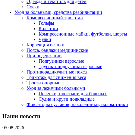
Одежда и текстиль для детей
Соски
Уход за больными, средства реабилитации
Компрессионный трикотаж
Гольфы
Колготки
Компрессионные майки, футболки, шорты
Чулки
Коррекция осанки
Пояса, бандажи медицинские
При недержании
Подгузники взрослые
Трусики-подгузники взрослые
Противорадикулитные пояса
Трикотаж для снижения веса
Трости опорные
Уход за лежачими больными
Пеленки, простыни для больных
Судна и круги подкладные
Фиксаторы суставов, наколенники, налокотники
Наши новости
05.08.2026