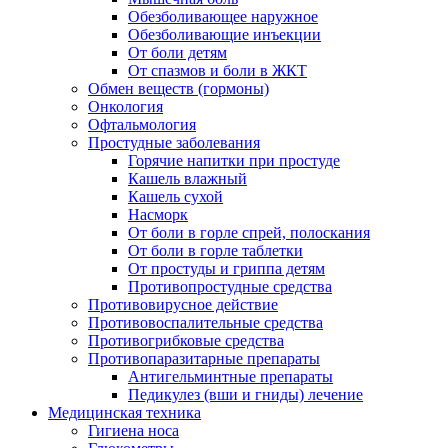
Обезболивающее наружное
Обезболивающие инъекции
От боли детям
От спазмов и боли в ЖКТ
Обмен веществ (гормоны)
Онкология
Офтальмология
Простудные заболевания
Горячие напитки при простуде
Кашель влажный
Кашель сухой
Насморк
От боли в горле спрей, полоскания
От боли в горле таблетки
От простуды и гриппа детям
Противопростудные средства
Противовирусное действие
Противовоспалительные средства
Противогрибковые средства
Противопаразитарные препараты
Антигельминтные препараты
Педикулез (вши и гниды) лечение
Медицинская техника
Гигиена носа