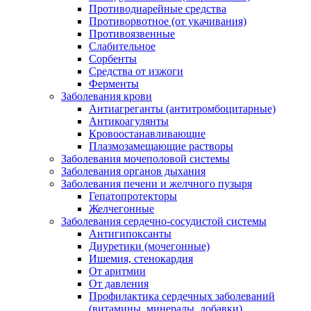
Противодиарейные средства
Противорвотное (от укачивания)
Противоязвенные
Слабительное
Сорбенты
Средства от изжоги
Ферменты
Заболевания крови
Антиагреганты (антитромбоцитарные)
Антикоагулянты
Кровоостанавливающие
Плазмозамещающие растворы
Заболевания мочеполовой системы
Заболевания органов дыхания
Заболевания печени и желчного пузыря
Гепатопротекторы
Желчегонные
Заболевания сердечно-сосудистой системы
Антигипоксанты
Диуретики (мочегонные)
Ишемия, стенокардия
От аритмии
От давления
Профилактика сердечных заболеваний
(витамины, минералы, добавки)