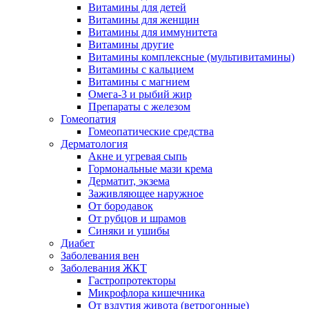
Витамины для детей
Витамины для женщин
Витамины для иммунитета
Витамины другие
Витамины комплексные (мультивитамины)
Витамины с кальцием
Витамины с магнием
Омега-3 и рыбий жир
Препараты с железом
Гомеопатия
Гомеопатические средства
Дерматология
Акне и угревая сыпь
Гормональные мази крема
Дерматит, экзема
Заживляющее наружное
От бородавок
От рубцов и шрамов
Синяки и ушибы
Диабет
Заболевания вен
Заболевания ЖКТ
Гастропротекторы
Микрофлора кишечника
От вздутия живота (ветрогонные)