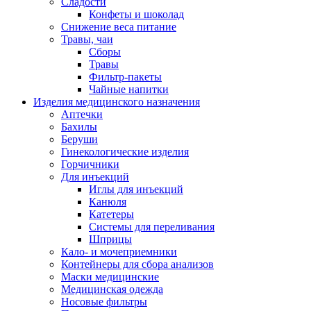
Сладости
Конфеты и шоколад
Снижение веса питание
Травы, чаи
Сборы
Травы
Фильтр-пакеты
Чайные напитки
Изделия медицинского назначения
Аптечки
Бахилы
Беруши
Гинекологические изделия
Горчичники
Для инъекций
Иглы для инъекций
Канюля
Катетеры
Системы для переливания
Шприцы
Кало- и мочеприемники
Контейнеры для сбора анализов
Маски медицинские
Медицинская одежда
Носовые фильтры