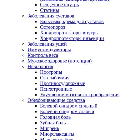
Сердечное внутрь
Статины
Заболевания суставов
Бальзамы, крема для суставов
Остеопороз
Хондропротекторы внутрь
Хондропротекторы инъекции
Заболевания ушей
Иммуномодуляторы
Контроль веса
Мужское здоровье (потенция)
Неврология
Ноотропы
От слабоумия
Противосудорожные
Психотропные
Улучшение мозгового крообращения
Обезболивающие средства
Болевой синдром сильный
Болевой синдром слабый
Головная боль
Зубная боль
Мигрень
Миорелаксанты
Мышечная боль