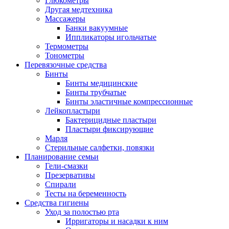
Глюкометры
Другая медтехника
Массажеры
Банки вакуумные
Иппликаторы игольчатые
Термометры
Тонометры
Перевязочные средства
Бинты
Бинты медицинские
Бинты трубчатые
Бинты эластичные компрессионные
Лейкопластыри
Бактерицидные пластыри
Пластыри фиксирующие
Марля
Стерильные салфетки, повязки
Планирование семьи
Гели-смазки
Презервативы
Спирали
Тесты на беременность
Средства гигиены
Уход за полостью рта
Ирригаторы и насадки к ним