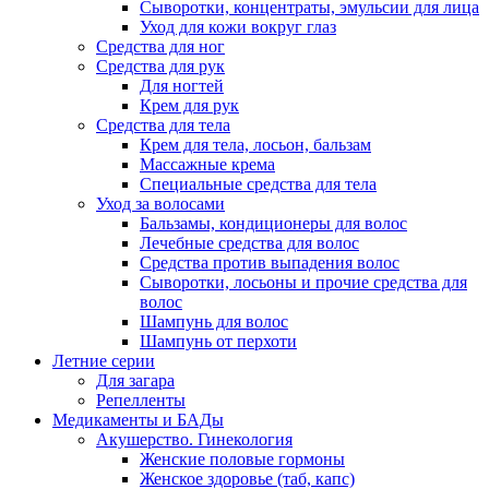
Сыворотки, концентраты, эмульсии для лица
Уход для кожи вокруг глаз
Средства для ног
Средства для рук
Для ногтей
Крем для рук
Средства для тела
Крем для тела, лосьон, бальзам
Массажные крема
Специальные средства для тела
Уход за волосами
Бальзамы, кондиционеры для волос
Лечебные средства для волос
Средства против выпадения волос
Сыворотки, лосьоны и прочие средства для
волос
Шампунь для волос
Шампунь от перхоти
Летние серии
Для загара
Репелленты
Медикаменты и БАДы
Акушерство. Гинекология
Женские половые гормоны
Женское здоровье (таб, капс)