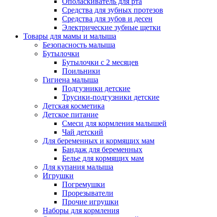
Ополаскиватель для рта
Средства для зубных протезов
Средства для зубов и десен
Электрические зубные щетки
Товары для мамы и малыша
Безопасность малыша
Бутылочки
Бутылочки с 2 месяцев
Поильники
Гигиена малыша
Подгузники детские
Трусики-подгузники детские
Детская косметика
Детское питание
Смеси для кормления малышей
Чай детский
Для беременных и кормящих мам
Бандаж для беременных
Белье для кормящих мам
Для купания малыша
Игрушки
Погремушки
Прорезыватели
Прочие игрушки
Наборы для кормления