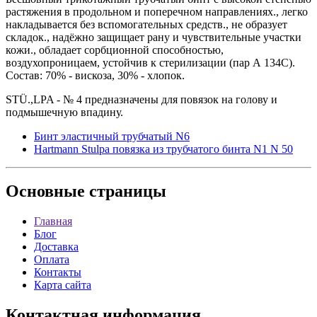
растяжения в продольном и поперечном направлениях., легко
накладывается без вспомогательных средств., не образует
складок., надёжно защищает рану и чувствительные участки
кожи., обладает сорбционной способностью,
воздухопроницаем, устойчив к стерилизации (пар А 134С).
Состав: 70% - вискоза, 30% - хлопок.
STÜ.,LPA - № 4 предназначены для повязок на голову и
подмышечную впадину.
Бинт эластичный трубчатый N6
Hartmann Stulpa повязка из трубчатого бинта N1 N 50
Основные
страницы
Главная
Блог
Доставка
Оплата
Контакты
Карта сайта
Контактная
информация