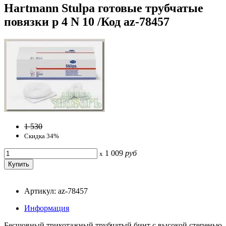
Hartmann Stulpa готовые трубчатые
повязки р 4 N 10 /Код az-78457
1 530
Скидка 34%
1 009
руб
x
Артикул: az-78457
Информация
Бесшовный трикотажный трубчатый бинт с высокой степенью