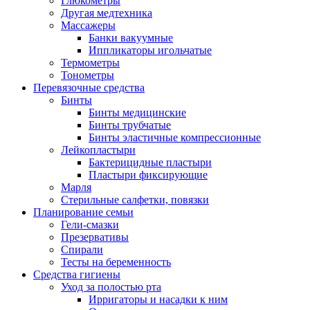
Глюкометры
Другая медтехника
Массажеры
Банки вакуумные
Иппликаторы игольчатые
Термометры
Тонометры
Перевязочные средства
Бинты
Бинты медицинские
Бинты трубчатые
Бинты эластичные компрессионные
Лейкопластыри
Бактерицидные пластыри
Пластыри фиксирующие
Марля
Стерильные салфетки, повязки
Планирование семьи
Гели-смазки
Презервативы
Спирали
Тесты на беременность
Средства гигиены
Уход за полостью рта
Ирригаторы и насадки к ним