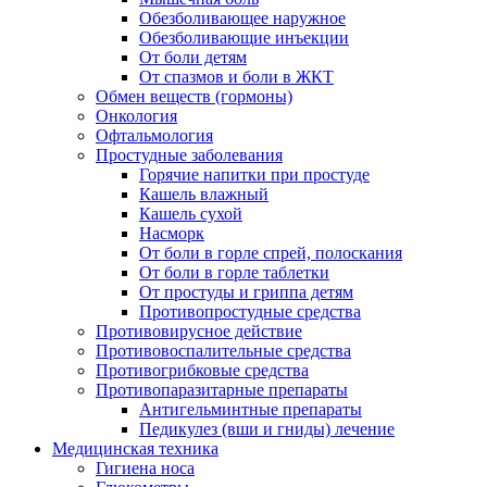
Обезболивающее наружное
Обезболивающие инъекции
От боли детям
От спазмов и боли в ЖКТ
Обмен веществ (гормоны)
Онкология
Офтальмология
Простудные заболевания
Горячие напитки при простуде
Кашель влажный
Кашель сухой
Насморк
От боли в горле спрей, полоскания
От боли в горле таблетки
От простуды и гриппа детям
Противопростудные средства
Противовирусное действие
Противовоспалительные средства
Противогрибковые средства
Противопаразитарные препараты
Антигельминтные препараты
Педикулез (вши и гниды) лечение
Медицинская техника
Гигиена носа