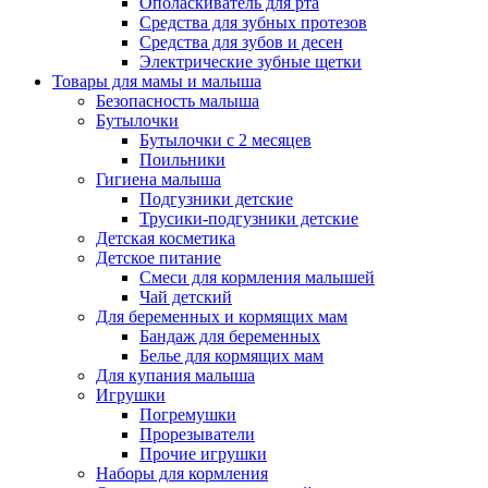
Ополаскиватель для рта
Средства для зубных протезов
Средства для зубов и десен
Электрические зубные щетки
Товары для мамы и малыша
Безопасность малыша
Бутылочки
Бутылочки с 2 месяцев
Поильники
Гигиена малыша
Подгузники детские
Трусики-подгузники детские
Детская косметика
Детское питание
Смеси для кормления малышей
Чай детский
Для беременных и кормящих мам
Бандаж для беременных
Белье для кормящих мам
Для купания малыша
Игрушки
Погремушки
Прорезыватели
Прочие игрушки
Наборы для кормления