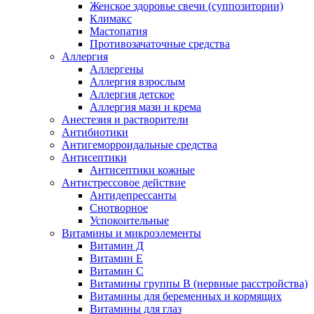
Женское здоровье свечи (суппозитории)
Климакс
Мастопатия
Противозачаточные средства
Аллергия
Аллергены
Аллергия взрослым
Аллергия детское
Аллергия мази и крема
Анестезия и растворители
Антибиотики
Антигеморроидальные средства
Антисептики
Антисептики кожные
Антистрессовое действие
Антидепрессанты
Снотворное
Успокоительные
Витамины и микроэлементы
Витамин Д
Витамин Е
Витамин С
Витамины группы В (нервные расстройства)
Витамины для беременных и кормящих
Витамины для глаз