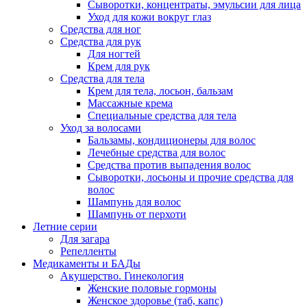
Сыворотки, концентраты, эмульсии для лица
Уход для кожи вокруг глаз
Средства для ног
Средства для рук
Для ногтей
Крем для рук
Средства для тела
Крем для тела, лосьон, бальзам
Массажные крема
Специальные средства для тела
Уход за волосами
Бальзамы, кондиционеры для волос
Лечебные средства для волос
Средства против выпадения волос
Сыворотки, лосьоны и прочие средства для
волос
Шампунь для волос
Шампунь от перхоти
Летние серии
Для загара
Репелленты
Медикаменты и БАДы
Акушерство. Гинекология
Женские половые гормоны
Женское здоровье (таб, капс)