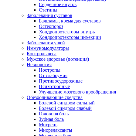
Сердечное внутрь
Статины
Заболевания суставов
Бальзамы, крема для суставов
Остеопороз
Хондропротекторы внутрь
Хондропротекторы инъекции
Заболевания ушей
Иммуномодуляторы
Контроль веса
Мужское здоровье (потенция)
Неврология
Ноотропы
От слабоумия
Противосудорожные
Психотропные
Улучшение мозгового крообращения
Обезболивающие средства
Болевой синдром сильный
Болевой синдром слабый
Головная боль
Зубная боль
Мигрень
Миорелаксанты
Мышечная боль