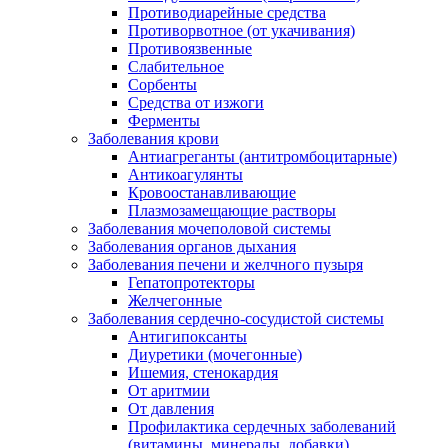
Противодиарейные средства
Противорвотное (от укачивания)
Противоязвенные
Слабительное
Сорбенты
Средства от изжоги
Ферменты
Заболевания крови
Антиагреганты (антитромбоцитарные)
Антикоагулянты
Кровоостанавливающие
Плазмозамещающие растворы
Заболевания мочеполовой системы
Заболевания органов дыхания
Заболевания печени и желчного пузыря
Гепатопротекторы
Желчегонные
Заболевания сердечно-сосудистой системы
Антигипоксанты
Диуретики (мочегонные)
Ишемия, стенокардия
От аритмии
От давления
Профилактика сердечных заболеваний
(витамины, минералы, добавки)