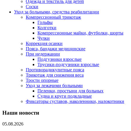
Одежда и текстиль для детей
Соски
Уход за больными, средства реабилитации
Компрессионный трикотаж
Гольфы
Колготки
Компрессионные майки, футболки, шорты
Чулки
Коррекция осанки
Пояса, бандажи медицинские
При недержании
Подгузники взрослые
Трусики-подгузники взрослые
Противорадикулитные пояса
Трикотаж для снижения веса
Трости опорные
Уход за лежачими больными
Пеленки, простыни для больных
Судна и круги подкладные
Фиксаторы суставов, наколенники, налокотники
Наши новости
05.08.2026