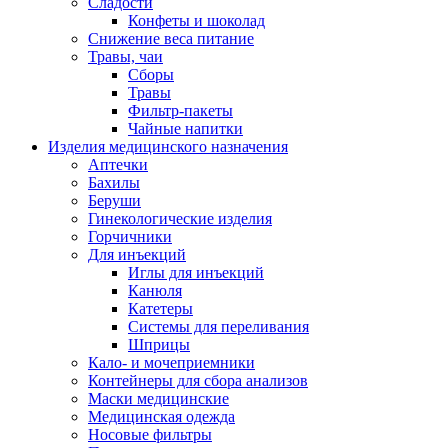
Сладости
Конфеты и шоколад
Снижение веса питание
Травы, чаи
Сборы
Травы
Фильтр-пакеты
Чайные напитки
Изделия медицинского назначения
Аптечки
Бахилы
Беруши
Гинекологические изделия
Горчичники
Для инъекций
Иглы для инъекций
Канюля
Катетеры
Системы для переливания
Шприцы
Кало- и мочеприемники
Контейнеры для сбора анализов
Маски медицинские
Медицинская одежда
Носовые фильтры