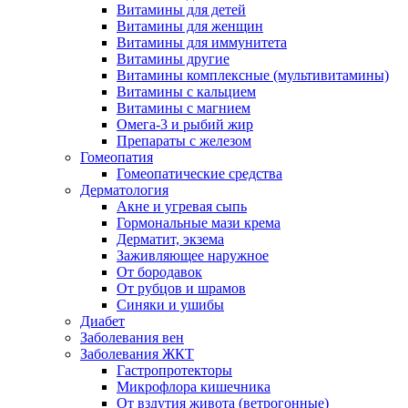
Витамины для детей
Витамины для женщин
Витамины для иммунитета
Витамины другие
Витамины комплексные (мультивитамины)
Витамины с кальцием
Витамины с магнием
Омега-3 и рыбий жир
Препараты с железом
Гомеопатия
Гомеопатические средства
Дерматология
Акне и угревая сыпь
Гормональные мази крема
Дерматит, экзема
Заживляющее наружное
От бородавок
От рубцов и шрамов
Синяки и ушибы
Диабет
Заболевания вен
Заболевания ЖКТ
Гастропротекторы
Микрофлора кишечника
От вздутия живота (ветрогонные)