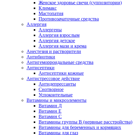
Женское здоровье свечи (суппозитории)
Климакс
Мастопатия
Противозачаточные средства
Аллергия
Аллергены
Аллергия взрослым
Аллергия детское
Аллергия мази и крема
Анестезия и растворители
Антибиотики
Антигеморроидальные средства
Антисептики
Антисептики кожные
Антистрессовое действие
Антидепрессанты
Снотворное
Успокоительные
Витамины и микроэлементы
Витамин Д
Витамин Е
Витамин С
Витамины группы В (нервные расстройства)
Витамины для беременных и кормящих
Витамины для глаз