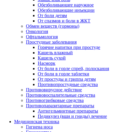
Обезболивающее наружное
Обезболивающие инъекции
От боли детям
От спазмов и боли в ЖКТ
Обмен веществ (гормоны)
Онкология
Офтальмология
Простудные заболевания
Горячие напитки при простуде
Кашель влажный
Кашель сухой
Насморк
От боли в горле спрей, полоскания
От боли в горле таблетки
От простуды и гриппа детям
Противопростудные средства
Противовирусное действие
Противовоспалительные средства
Противогрибковые средства
Противопаразитарные препараты
Антигельминтные препараты
Педикулез (вши и гниды) лечение
Медицинская техника
Гигиена носа