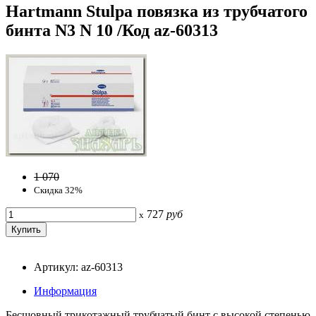
Hartmann Stulpa повязка из трубчатого
бинта N3 N 10 /Код az-60313
1 070
Скидка 32%
727
руб
x
Артикул: az-60313
Информация
Бесшовный трикотажный трубчатый бинт с высокой степенью