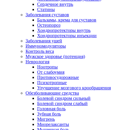
Сердечное внутрь
Статины
Заболевания суставов
Бальзамы, крема для суставов
Остеопороз
Хондропротекторы внутрь
Хондропротекторы инъекции
Заболевания ушей
Иммуномодуляторы
Контроль веса
Мужское здоровье (потенция)
Неврология
Ноотропы
От слабоумия
Противосудорожные
Психотропные
Улучшение мозгового крообращения
Обезболивающие средства
Болевой синдром сильный
Болевой синдром слабый
Головная боль
Зубная боль
Мигрень
Миорелаксанты
Мышечная боль