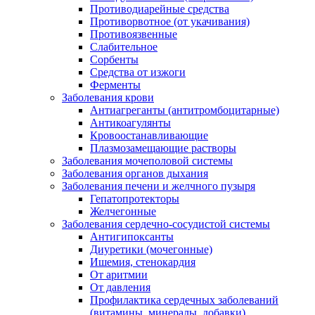
Противодиарейные средства
Противорвотное (от укачивания)
Противоязвенные
Слабительное
Сорбенты
Средства от изжоги
Ферменты
Заболевания крови
Антиагреганты (антитромбоцитарные)
Антикоагулянты
Кровоостанавливающие
Плазмозамещающие растворы
Заболевания мочеполовой системы
Заболевания органов дыхания
Заболевания печени и желчного пузыря
Гепатопротекторы
Желчегонные
Заболевания сердечно-сосудистой системы
Антигипоксанты
Диуретики (мочегонные)
Ишемия, стенокардия
От аритмии
От давления
Профилактика сердечных заболеваний
(витамины, минералы, добавки)