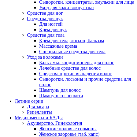
Сыворотки, концентраты, эмульсии для лица
Уход для кожи вокруг глаз
Средства для ног
Средства для рук
Для ногтей
Крем для рук
Средства для тела
Крем для тела, лосьон, бальзам
Массажные крема
Специальные средства для тела
Уход за волосами
Бальзамы, кондиционеры для волос
Лечебные средства для волос
Средства против выпадения волос
Сыворотки, лосьоны и прочие средства для
волос
Шампунь для волос
Шампунь от перхоти
Летние серии
Для загара
Репелленты
Медикаменты и БАДы
Акушерство. Гинекология
Женские половые гормоны
Женское здоровье (таб, капс)