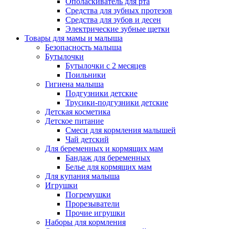
Ополаскиватель для рта
Средства для зубных протезов
Средства для зубов и десен
Электрические зубные щетки
Товары для мамы и малыша
Безопасность малыша
Бутылочки
Бутылочки с 2 месяцев
Поильники
Гигиена малыша
Подгузники детские
Трусики-подгузники детские
Детская косметика
Детское питание
Смеси для кормления малышей
Чай детский
Для беременных и кормящих мам
Бандаж для беременных
Белье для кормящих мам
Для купания малыша
Игрушки
Погремушки
Прорезыватели
Прочие игрушки
Наборы для кормления