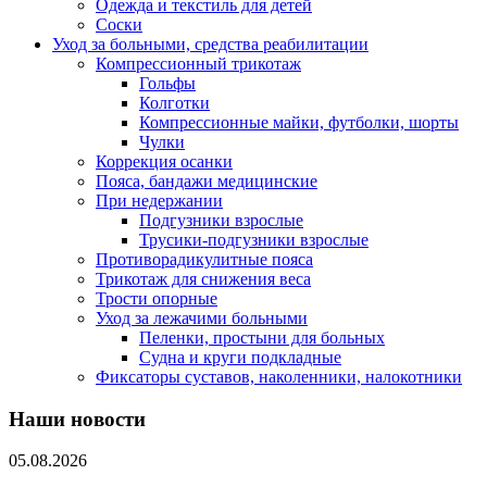
Одежда и текстиль для детей
Соски
Уход за больными, средства реабилитации
Компрессионный трикотаж
Гольфы
Колготки
Компрессионные майки, футболки, шорты
Чулки
Коррекция осанки
Пояса, бандажи медицинские
При недержании
Подгузники взрослые
Трусики-подгузники взрослые
Противорадикулитные пояса
Трикотаж для снижения веса
Трости опорные
Уход за лежачими больными
Пеленки, простыни для больных
Судна и круги подкладные
Фиксаторы суставов, наколенники, налокотники
Наши новости
05.08.2026