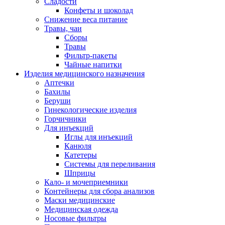
Сладости
Конфеты и шоколад
Снижение веса питание
Травы, чаи
Сборы
Травы
Фильтр-пакеты
Чайные напитки
Изделия медицинского назначения
Аптечки
Бахилы
Беруши
Гинекологические изделия
Горчичники
Для инъекций
Иглы для инъекций
Канюля
Катетеры
Системы для переливания
Шприцы
Кало- и мочеприемники
Контейнеры для сбора анализов
Маски медицинские
Медицинская одежда
Носовые фильтры