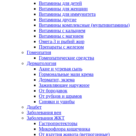
Витамины для детей
Витамины для женщин
Витамины для иммунитета
Витамины другие
Витамины комплексные (мультивитамины)
Витамины с кальцием
Витамины с магнием
Омега-3 и рыбий жир
Препараты с железом
Гомеопатия
Гомеопатические средства
Дерматология
Акне и угревая сыпь
Гормональные мази крема
Дерматит, экзема
Заживляющее наружное
От бородавок
От рубцов и шрамов
Синяки и ушибы
Диабет
Заболевания вен
Заболевания ЖКТ
Гастропротекторы
Микрофлора кишечника
От вздутия живота (ветрогонные)