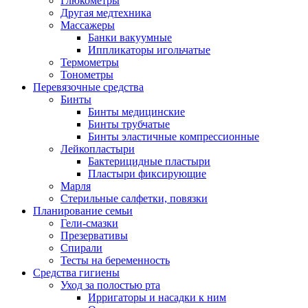
Глюкометры
Другая медтехника
Массажеры
Банки вакуумные
Иппликаторы игольчатые
Термометры
Тонометры
Перевязочные средства
Бинты
Бинты медицинские
Бинты трубчатые
Бинты эластичные компрессионные
Лейкопластыри
Бактерицидные пластыри
Пластыри фиксирующие
Марля
Стерильные салфетки, повязки
Планирование семьи
Гели-смазки
Презервативы
Спирали
Тесты на беременность
Средства гигиены
Уход за полостью рта
Ирригаторы и насадки к ним