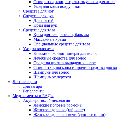
Сыворотки, концентраты, эмульсии для лица
Уход для кожи вокруг глаз
Средства для ног
Средства для рук
Для ногтей
Крем для рук
Средства для тела
Крем для тела, лосьон, бальзам
Массажные крема
Специальные средства для тела
Уход за волосами
Бальзамы, кондиционеры для волос
Лечебные средства для волос
Средства против выпадения волос
Сыворотки, лосьоны и прочие средства для в
Шампунь для волос
Шампунь от перхоти
Летние серии
Для загара
Репелленты
Медикаменты и БАДы
Акушерство. Гинекология
Женские половые гормоны
Женское здоровье (таб, капс)
Женское здоровье свечи (суппозитории)