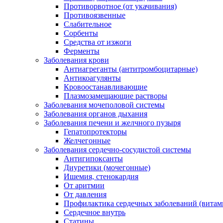
Противорвотное (от укачивания)
Противоязвенные
Слабительное
Сорбенты
Средства от изжоги
Ферменты
Заболевания крови
Антиагреганты (антитромбоцитарные)
Антикоагулянты
Кровоостанавливающие
Плазмозамещающие растворы
Заболевания мочеполовой системы
Заболевания органов дыхания
Заболевания печени и желчного пузыря
Гепатопротекторы
Желчегонные
Заболевания сердечно-сосудистой системы
Антигипоксанты
Диуретики (мочегонные)
Ишемия, стенокардия
От аритмии
От давления
Профилактика сердечных заболеваний (витам
Сердечное внутрь
Статины