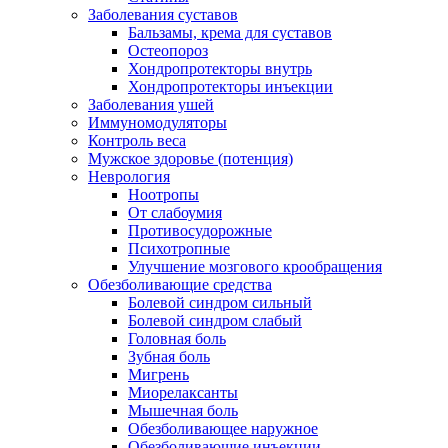
Заболевания суставов
Бальзамы, крема для суставов
Остеопороз
Хондропротекторы внутрь
Хондропротекторы инъекции
Заболевания ушей
Иммуномодуляторы
Контроль веса
Мужское здоровье (потенция)
Неврология
Ноотропы
От слабоумия
Противосудорожные
Психотропные
Улучшение мозгового крообращения
Обезболивающие средства
Болевой синдром сильный
Болевой синдром слабый
Головная боль
Зубная боль
Мигрень
Миорелаксанты
Мышечная боль
Обезболивающее наружное
Обезболивающие инъекции