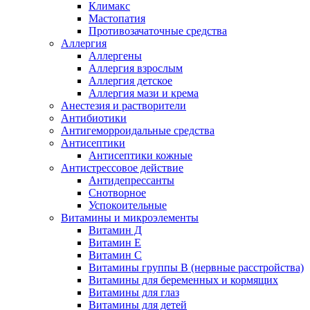
Климакс
Мастопатия
Противозачаточные средства
Аллергия
Аллергены
Аллергия взрослым
Аллергия детское
Аллергия мази и крема
Анестезия и растворители
Антибиотики
Антигеморроидальные средства
Антисептики
Антисептики кожные
Антистрессовое действие
Антидепрессанты
Снотворное
Успокоительные
Витамины и микроэлементы
Витамин Д
Витамин Е
Витамин С
Витамины группы В (нервные расстройства)
Витамины для беременных и кормящих
Витамины для глаз
Витамины для детей