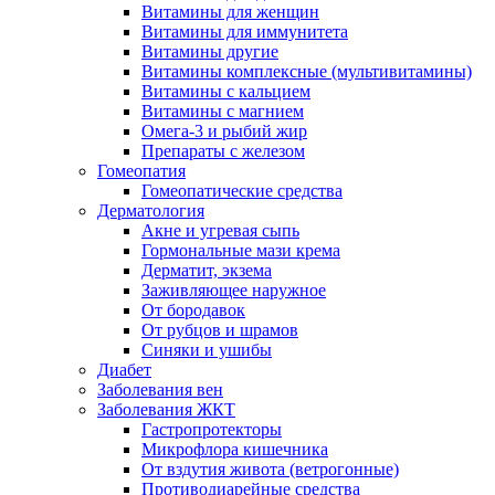
Витамины для женщин
Витамины для иммунитета
Витамины другие
Витамины комплексные (мультивитамины)
Витамины с кальцием
Витамины с магнием
Омега-3 и рыбий жир
Препараты с железом
Гомеопатия
Гомеопатические средства
Дерматология
Акне и угревая сыпь
Гормональные мази крема
Дерматит, экзема
Заживляющее наружное
От бородавок
От рубцов и шрамов
Синяки и ушибы
Диабет
Заболевания вен
Заболевания ЖКТ
Гастропротекторы
Микрофлора кишечника
От вздутия живота (ветрогонные)
Противодиарейные средства