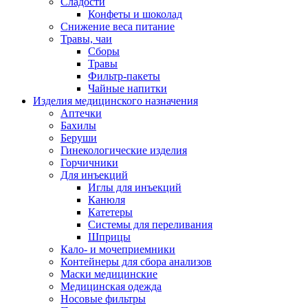
Сладости
Конфеты и шоколад
Снижение веса питание
Травы, чаи
Сборы
Травы
Фильтр-пакеты
Чайные напитки
Изделия медицинского назначения
Аптечки
Бахилы
Беруши
Гинекологические изделия
Горчичники
Для инъекций
Иглы для инъекций
Канюля
Катетеры
Системы для переливания
Шприцы
Кало- и мочеприемники
Контейнеры для сбора анализов
Маски медицинские
Медицинская одежда
Носовые фильтры