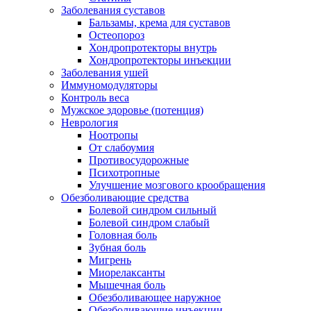
Заболевания суставов
Бальзамы, крема для суставов
Остеопороз
Хондропротекторы внутрь
Хондропротекторы инъекции
Заболевания ушей
Иммуномодуляторы
Контроль веса
Мужское здоровье (потенция)
Неврология
Ноотропы
От слабоумия
Противосудорожные
Психотропные
Улучшение мозгового крообращения
Обезболивающие средства
Болевой синдром сильный
Болевой синдром слабый
Головная боль
Зубная боль
Мигрень
Миорелаксанты
Мышечная боль
Обезболивающее наружное
Обезболивающие инъекции