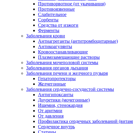
Противорвотное (от укачивания)
Противоязвенные
Слабительное
Сорбенты
Средства от изжоги
Ферменты
Заболевания крови
Антиагреганты (антитромбоцитарные)
Антикоагулянты
Кровоостанавливающие
Плазмозамещающие растворы
Заболевания мочеполовой системы
Заболевания органов дыхания
Заболевания печени и желчного пузыря
Гепатопротекторы
Желчегонные
Заболевания сердечно-сосудистой системы
Антигипоксанты
Диуретики (мочегонные)
Ишемия, стенокардия
От аритмии
От давления
Профилактика сердечных заболеваний (витам
Сердечное внутрь
Статины