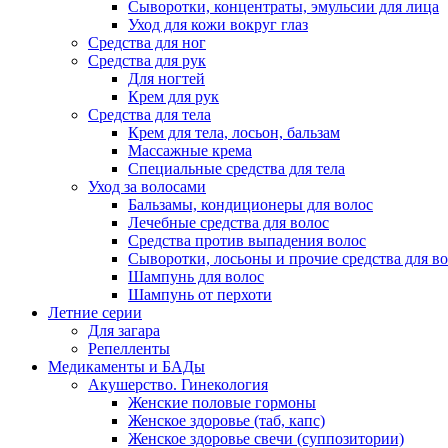
Сыворотки, концентраты, эмульсии для лица
Уход для кожи вокруг глаз
Средства для ног
Средства для рук
Для ногтей
Крем для рук
Средства для тела
Крем для тела, лосьон, бальзам
Массажные крема
Специальные средства для тела
Уход за волосами
Бальзамы, кондиционеры для волос
Лечебные средства для волос
Средства против выпадения волос
Сыворотки, лосьоны и прочие средства для в
Шампунь для волос
Шампунь от перхоти
Летние серии
Для загара
Репелленты
Медикаменты и БАДы
Акушерство. Гинекология
Женские половые гормоны
Женское здоровье (таб, капс)
Женское здоровье свечи (суппозитории)