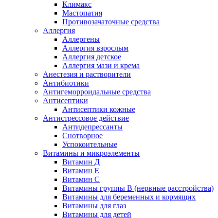
Климакс
Мастопатия
Противозачаточные средства
Аллергия
Аллергены
Аллергия взрослым
Аллергия детское
Аллергия мази и крема
Анестезия и растворители
Антибиотики
Антигеморроидальные средства
Антисептики
Антисептики кожные
Антистрессовое действие
Антидепрессанты
Снотворное
Успокоительные
Витамины и микроэлементы
Витамин Д
Витамин Е
Витамин С
Витамины группы В (нервные расстройства)
Витамины для беременных и кормящих
Витамины для глаз
Витамины для детей