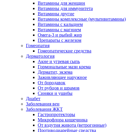
Витамины для женщин
Витамины для иммунитета
Витамины другие
Витамины комплексные (мультивитамины)
Витамины с кальцием
Витамины с магнием
Омега-3 и рыбий жир
Препараты с железом
Гомеопатия
Гомеопатические средства
Дерматология
Акне и угревая сыпь
Гормональные мази крема
Дерматит, экзема
Заживляющее наружное
От бородавок
От рубцов и шрамов
Синяки и ушибы
Диабет
Заболевания вен
Заболевания ЖКТ
Гастропротекторы
Микрофлора кишечника
От вздутия живота (ветрогонные)
Противодиарейные средства