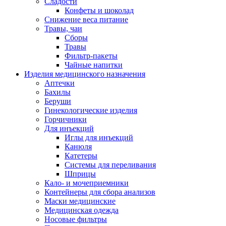
Сладости
Конфеты и шоколад
Снижение веса питание
Травы, чаи
Сборы
Травы
Фильтр-пакеты
Чайные напитки
Изделия медицинского назначения
Аптечки
Бахилы
Беруши
Гинекологические изделия
Горчичники
Для инъекций
Иглы для инъекций
Канюля
Катетеры
Системы для переливания
Шприцы
Кало- и мочеприемники
Контейнеры для сбора анализов
Маски медицинские
Медицинская одежда
Носовые фильтры