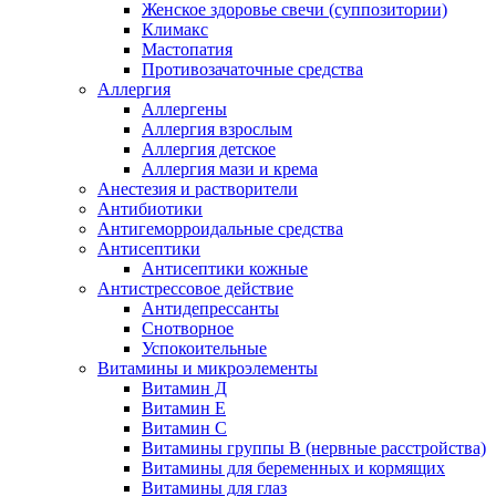
Женское здоровье свечи (суппозитории)
Климакс
Мастопатия
Противозачаточные средства
Аллергия
Аллергены
Аллергия взрослым
Аллергия детское
Аллергия мази и крема
Анестезия и растворители
Антибиотики
Антигеморроидальные средства
Антисептики
Антисептики кожные
Антистрессовое действие
Антидепрессанты
Снотворное
Успокоительные
Витамины и микроэлементы
Витамин Д
Витамин Е
Витамин С
Витамины группы В (нервные расстройства)
Витамины для беременных и кормящих
Витамины для глаз