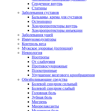
Сердечное внутрь
Статины
Заболевания суставов
Бальзамы, крема для суставов
Остеопороз
Хондропротекторы внутрь
Хондропротекторы инъекции
Заболевания ушей
Иммуномодуляторы
Контроль веса
Мужское здоровье (потенция)
Неврология
Ноотропы
От слабоумия
Противосудорожные
Психотропные
Улучшение мозгового крообращения
Обезболивающие средства
Болевой синдром сильный
Болевой синдром слабый
Головная боль
Зубная боль
Мигрень
Миорелаксанты
Мышечная боль