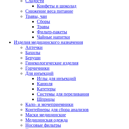
Сладости
Конфеты и шоколад
Снижение веса питание
Травы, чаи
Сборы
Травы
Фильтр-пакеты
Чайные напитки
Изделия медицинского назначения
Аптечки
Бахилы
Беруши
Гинекологические изделия
Горчичники
Для инъекций
Иглы для инъекций
Канюля
Катетеры
Системы для переливания
Шприцы
Кало- и мочеприемники
Контейнеры для сбора анализов
Маски медицинские
Медицинская одежда
Носовые фильтры