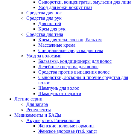
Сыворотки, концентраты, эмульсии для лица
Уход для кожи вокруг глаз
Средства для ног
Средства для рук
Для ногтей
Крем для рук
Средства для тела
Крем для тела, лосьон, бальзам
Массажные крема
Специальные средства для тела
Уход за волосами
Бальзамы, кондиционеры для волос
Лечебные средства для волос
Средства против выпадения волос
Сыворотки, лосьоны и прочие средства для
волос
Шампунь для волос
Шампунь от перхоти
Летние серии
Для загара
Репелленты
Медикаменты и БАДы
Акушерство. Гинекология
Женские половые гормоны
Женское здоровье (таб, капс)