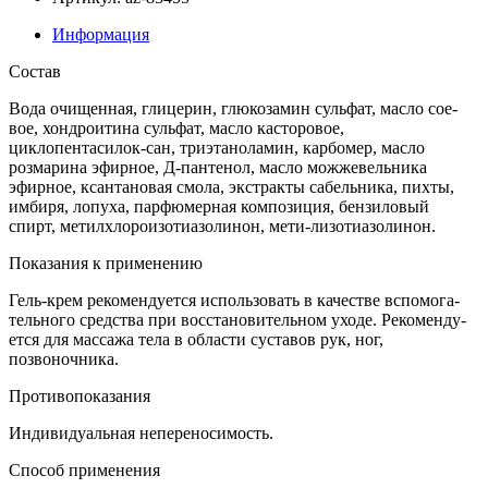
Информация
Состав
Вода очищенная, глицерин, глюкозамин сульфат, масло сое-
вое, хондроитина сульфат, масло касторовое,
циклопентасилок-сан, триэтаноламин, карбомер, масло
розмарина эфирное, Д-пантенол, масло можжевельника
эфирное, ксантановая смола, экстракты сабельника, пихты,
имбиря, лопуха, парфюмерная композиция, бензиловый
спирт, метилхлороизотиазолинон, мети-лизотиазолинон.
Показания к применению
Гель-крем рекомендуется использовать в качестве вспомога-
тельного средства при восстановительном уходе. Рекоменду-
ется для массажа тела в области суставов рук, ног,
позвоночника.
Противопоказания
Индивидуальная непереносимость.
Способ применения