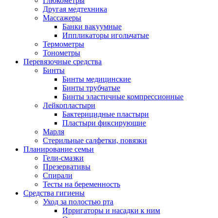
Глюкометры
Другая медтехника
Массажеры
Банки вакуумные
Иппликаторы игольчатые
Термометры
Тонометры
Перевязочные средства
Бинты
Бинты медицинские
Бинты трубчатые
Бинты эластичные компрессионные
Лейкопластыри
Бактерицидные пластыри
Пластыри фиксирующие
Марля
Стерильные салфетки, повязки
Планирование семьи
Гели-смазки
Презервативы
Спирали
Тесты на беременность
Средства гигиены
Уход за полостью рта
Ирригаторы и насадки к ним