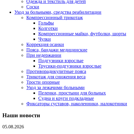
Одежда и текстиль для детей
Соски
Уход за больными, средства реабилитации
Компрессионный трикотаж
Гольфы
Колготки
Компрессионные майки, футболки, шорты
Чулки
Коррекция осанки
Пояса, бандажи медицинские
При недержании
Подгузники взрослые
Трусики-подгузники взрослые
Противорадикулитные пояса
Трикотаж для снижения веса
Трости опорные
Уход за лежачими больными
Пеленки, простыни для больных
Судна и круги подкладные
Фиксаторы суставов, наколенники, налокотники
Наши новости
05.08.2026