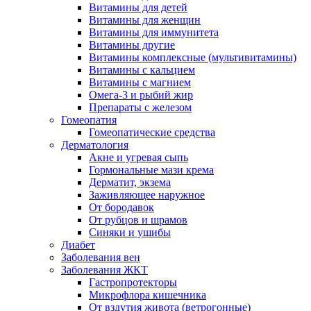
Витамины для детей
Витамины для женщин
Витамины для иммунитета
Витамины другие
Витамины комплексные (мультивитамины)
Витамины с кальцием
Витамины с магнием
Омега-3 и рыбий жир
Препараты с железом
Гомеопатия
Гомеопатические средства
Дерматология
Акне и угревая сыпь
Гормональные мази крема
Дерматит, экзема
Заживляющее наружное
От бородавок
От рубцов и шрамов
Синяки и ушибы
Диабет
Заболевания вен
Заболевания ЖКТ
Гастропротекторы
Микрофлора кишечника
От вздутия живота (ветрогонные)