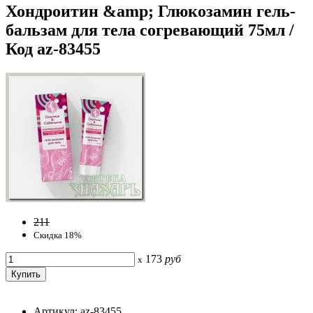
Хондроитин &amp; Глюкозамин гель-
бальзам для тела согревающий 75мл /
Код az-83455
211
Скидка 18%
173
руб
x
Артикул: az-83455