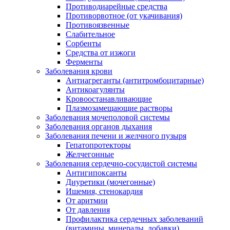
Противодиарейные средства
Противорвотное (от укачивания)
Противоязвенные
Слабительное
Сорбенты
Средства от изжоги
Ферменты
Заболевания крови
Антиагреганты (антитромбоцитарные)
Антикоагулянты
Кровоостанавливающие
Плазмозамещающие растворы
Заболевания мочеполовой системы
Заболевания органов дыхания
Заболевания печени и желчного пузыря
Гепатопротекторы
Желчегонные
Заболевания сердечно-сосудистой системы
Антигипоксанты
Диуретики (мочегонные)
Ишемия, стенокардия
От аритмии
От давления
Профилактика сердечных заболеваний
(витамины, минералы, добавки)