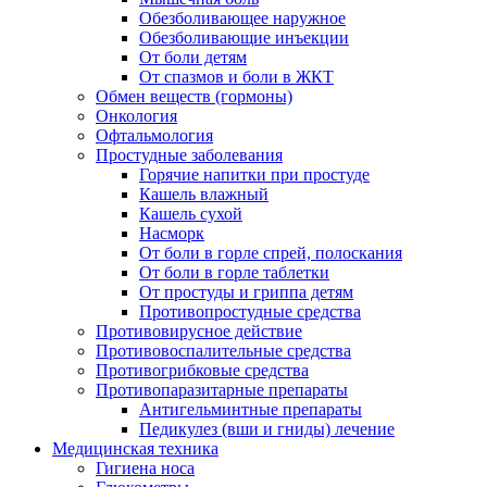
Обезболивающее наружное
Обезболивающие инъекции
От боли детям
От спазмов и боли в ЖКТ
Обмен веществ (гормоны)
Онкология
Офтальмология
Простудные заболевания
Горячие напитки при простуде
Кашель влажный
Кашель сухой
Насморк
От боли в горле спрей, полоскания
От боли в горле таблетки
От простуды и гриппа детям
Противопростудные средства
Противовирусное действие
Противовоспалительные средства
Противогрибковые средства
Противопаразитарные препараты
Антигельминтные препараты
Педикулез (вши и гниды) лечение
Медицинская техника
Гигиена носа