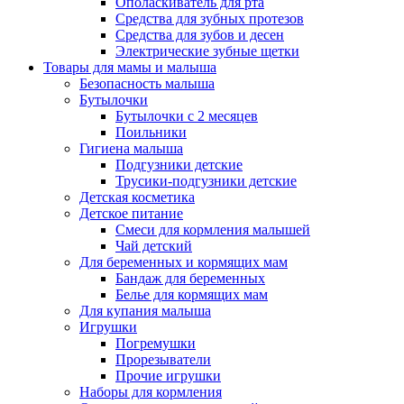
Ополаскиватель для рта
Средства для зубных протезов
Средства для зубов и десен
Электрические зубные щетки
Товары для мамы и малыша
Безопасность малыша
Бутылочки
Бутылочки с 2 месяцев
Поильники
Гигиена малыша
Подгузники детские
Трусики-подгузники детские
Детская косметика
Детское питание
Смеси для кормления малышей
Чай детский
Для беременных и кормящих мам
Бандаж для беременных
Белье для кормящих мам
Для купания малыша
Игрушки
Погремушки
Прорезыватели
Прочие игрушки
Наборы для кормления