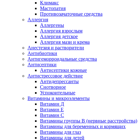
Климакс
Мастопатия
Противозачаточные средства
Аллергия
Аллергены
Аллергия взрослым
Аллергия детское
Аллергия мази и крема
Анестезия и растворители
Антибиотики
Антигеморроидальные средства
Антисептики
Антисептики кожные
Антистрессовое действие
Антидепрессанты
Снотворное
Успокоительные
Витамины и микроэлементы
Витамин Д
Витамин Е
Витамин С
Витамины группы В (нервные расстройства)
Витамины для беременных и кормящих
Витамины для глаз
Витамины для детей