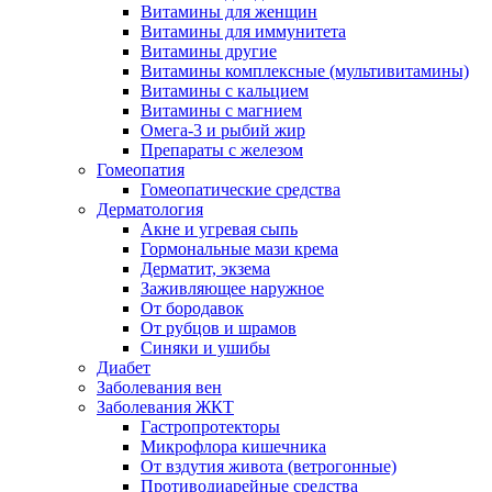
Витамины для женщин
Витамины для иммунитета
Витамины другие
Витамины комплексные (мультивитамины)
Витамины с кальцием
Витамины с магнием
Омега-3 и рыбий жир
Препараты с железом
Гомеопатия
Гомеопатические средства
Дерматология
Акне и угревая сыпь
Гормональные мази крема
Дерматит, экзема
Заживляющее наружное
От бородавок
От рубцов и шрамов
Синяки и ушибы
Диабет
Заболевания вен
Заболевания ЖКТ
Гастропротекторы
Микрофлора кишечника
От вздутия живота (ветрогонные)
Противодиарейные средства