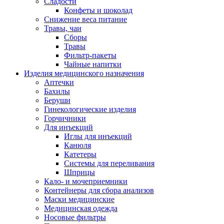
Сладости
Конфеты и шоколад
Снижение веса питание
Травы, чаи
Сборы
Травы
Фильтр-пакеты
Чайные напитки
Изделия медицинского назначения
Аптечки
Бахилы
Беруши
Гинекологические изделия
Горчичники
Для инъекций
Иглы для инъекций
Канюля
Катетеры
Системы для переливания
Шприцы
Кало- и мочеприемники
Контейнеры для сбора анализов
Маски медицинские
Медицинская одежда
Носовые фильтры