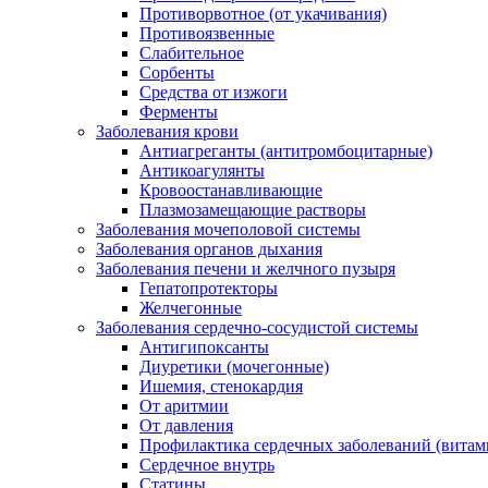
Противорвотное (от укачивания)
Противоязвенные
Слабительное
Сорбенты
Средства от изжоги
Ферменты
Заболевания крови
Антиагреганты (антитромбоцитарные)
Антикоагулянты
Кровоостанавливающие
Плазмозамещающие растворы
Заболевания мочеполовой системы
Заболевания органов дыхания
Заболевания печени и желчного пузыря
Гепатопротекторы
Желчегонные
Заболевания сердечно-сосудистой системы
Антигипоксанты
Диуретики (мочегонные)
Ишемия, стенокардия
От аритмии
От давления
Профилактика сердечных заболеваний (витам
Сердечное внутрь
Статины