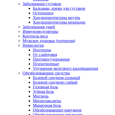
Заболевания суставов
Бальзамы, крема для суставов
Остеопороз
Хондропротекторы внутрь
Хондропротекторы инъекции
Заболевания ушей
Иммуномодуляторы
Контроль веса
Мужское здоровье (потенция)
Неврология
Ноотропы
От слабоумия
Противосудорожные
Психотропные
Улучшение мозгового крообращения
Обезболивающие средства
Болевой синдром сильный
Болевой синдром слабый
Головная боль
Зубная боль
Мигрень
Миорелаксанты
Мышечная боль
Обезболивающее наружное
Обезболивающие инъекции