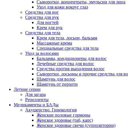
Сыворотки, концентраты, эмульсии для лица
Уход для кожи вокруг глаз
Средства для ног
Средства для рук
Для ногтей
Крем для рук
Средства для тела
Крем для тела, лосьон, бальзам
Массажные крема
Специальные средства для тела
Уход за волосами
Бальзамы, кондиционеры для волос
Лечебные средства для волос
Средства против выпадения волос
Сыворотки, лосьоны и прочие средства для в
Шампунь для волос
Шампунь от перхоти
Летние серии
Для загара
Репелленты
Медикаменты и БАДы
Акушерство. Гинекология
Женские половые гормоны
Женское здоровье (таб, капс)
Женское здоровье свечи (суппозитории)