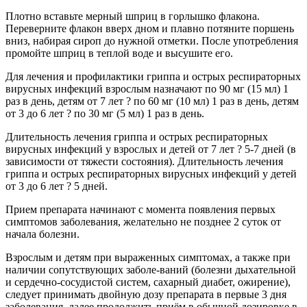
Плотно вставьте мерный шприц в горлышко флакона.
Переверните флакон вверх дном и плавно потяните поршень
вниз, набирая сироп до нужной отметки. После употребления
промойте шприц в теплой воде и высушите его.
Для лечения и профилактики гриппа и острых респираторных
вирусных инфекций взрослым назначают по 90 мг (15 мл) 1
раз в день, детям от 7 лет ? по 60 мг (10 мл) 1 раз в день, детям
от 3 до 6 лет ? по 30 мг (5 мл) 1 раз в день.
Длительность лечения гриппа и острых респираторных
вирусных инфекций у взрослых и детей от 7 лет ? 5-7 дней (в
зависимости от тяжести состояния). Длительность лечения
гриппа и острых респираторных вирусных инфекций у детей
от 3 до 6 лет ? 5 дней.
Прием препарата начинают с момента появления первых
симптомов заболевания, желательно не позднее 2 суток от
начала болезни.
Взрослым и детям при выраженных симптомах, а также при
наличии сопутствующих заболе-ваний (болезни дыхательной
и сердечно-сосудистой систем, сахарный диабет, ожирение),
следует принимать двойную дозу препарата в первые 3 дня
заболевания, далее продолжить приём в обычной дозировке в