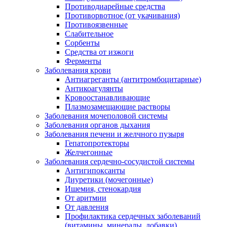
Противодиарейные средства
Противорвотное (от укачивания)
Противоязвенные
Слабительное
Сорбенты
Средства от изжоги
Ферменты
Заболевания крови
Антиагреганты (антитромбоцитарные)
Антикоагулянты
Кровоостанавливающие
Плазмозамещающие растворы
Заболевания мочеполовой системы
Заболевания органов дыхания
Заболевания печени и желчного пузыря
Гепатопротекторы
Желчегонные
Заболевания сердечно-сосудистой системы
Антигипоксанты
Диуретики (мочегонные)
Ишемия, стенокардия
От аритмии
От давления
Профилактика сердечных заболеваний
(витамины, минералы, добавки)