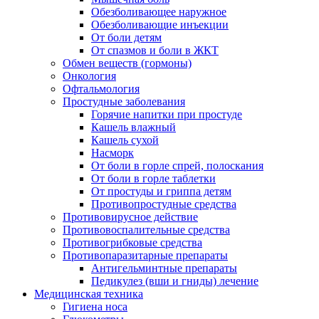
Обезболивающее наружное
Обезболивающие инъекции
От боли детям
От спазмов и боли в ЖКТ
Обмен веществ (гормоны)
Онкология
Офтальмология
Простудные заболевания
Горячие напитки при простуде
Кашель влажный
Кашель сухой
Насморк
От боли в горле спрей, полоскания
От боли в горле таблетки
От простуды и гриппа детям
Противопростудные средства
Противовирусное действие
Противовоспалительные средства
Противогрибковые средства
Противопаразитарные препараты
Антигельминтные препараты
Педикулез (вши и гниды) лечение
Медицинская техника
Гигиена носа