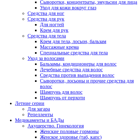
Сыворотки, концентраты, эмульсии для лица
Уход для кожи вокруг глаз
Средства для ног
Средства для рук
Для ногтей
Крем для рук
Средства для тела
Крем для тела, лосьон, бальзам
Массажные крема
Специальные средства для тела
Уход за волосами
Бальзамы, кондиционеры для волос
Лечебные средства для волос
Средства против выпадения волос
Сыворотки, лосьоны и прочие средства для
волос
Шампунь для волос
Шампунь от перхоти
Летние серии
Для загара
Репелленты
Медикаменты и БАДы
Акушерство. Гинекология
Женские половые гормоны
Женское здоровье (таб, капс)