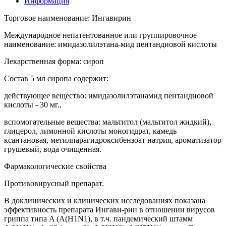
Информация
Торговое наименование: Ингавирин
Международное непатентованное или группировочное
наименование: имидазолилэтана-мид пентандиовой кислоты
Лекарственная форма: сироп
Состав 5 мл сиропа содержит:
действующее вещество: имидазолилэтанамид пентандиовой
кислоты - 30 мг.,
вспомогательные вещества: мальтитол (мальтитол жидкий),
глицерол, лимонной кислоты моногидрат, камедь
ксантановая, метилпарагидроксибензоат натрия, ароматизатор
грушевый, вода очищенная.
Фармакологические свойства
Противовирусный препарат.
В доклинических и клинических исследованиях показана
эффективность препарата Ингави-рин в отношении вирусов
гриппа типа A (A(H1N1), в т.ч. пандемический штамм