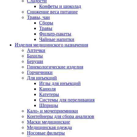
Сладости
Конфеты и шоколад
Снижение веса питание
Травы, чаи
Сборы
Травы
Фильтр-пакеты
Чайные напитки
Изделия медицинского назначения
Аптечки
Бахилы
Беруши
Гинекологические изделия
Горчичники
Для инъекций
Иглы для инъекций
Канюля
Катетеры
Системы для переливания
Шприцы
Кало- и мочеприемники
Контейнеры для сбора анализов
Маски медицинские
Медицинская одежда
Носовые фильтры