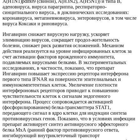
A(H1N1)pdm09 (свиной), A(H3N2), A(H5N1)) и типа В,
аденовируса, вируса парагриппа, респираторно-
синцитиального вируса., в доклинических исследованиях:
коронавируса, метапневмовируса, энтеровирусов, в том числе
вируса Коксаки и риновируса.
Ингавирин снижает вирусную нагрузку, ускоряет
элиминацию вирусов, сокращает продол-жительность
болезни, снижает риск развития осложнений. Механизм
действия реализуется на уровне инфицированных клеток за
счет активации факторов врожденного иммунитета,
подавляемых вирусными белками. В экспериментальных
исследованиях, в частности, показано, что препарат
Ингавирин повышает экспрессию рецептора интерферона
первого типа IFNAR на поверхности эпителиальных и
иммунокомпетентных клеток. Увеличение плотности
интерфероновых рецепторов приводит к повышению
чувствительности клеток к сигналам эндогенного
интерферона. Процесс сопровождается активацией
(фосфорилированием) белка-трансмиттера STAT1,
передающего сигнал в ядро клетки для индукции синтеза
противовирусных генов. Показано, что в условиях инфекции
препарат активирует синтез антивирусного эффекторного
белка МхА (ранний фактор противовирусного ответа,
ингибирующий внутриклеточный транспорт