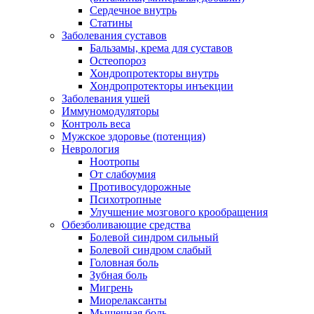
Сердечное внутрь
Статины
Заболевания суставов
Бальзамы, крема для суставов
Остеопороз
Хондропротекторы внутрь
Хондропротекторы инъекции
Заболевания ушей
Иммуномодуляторы
Контроль веса
Мужское здоровье (потенция)
Неврология
Ноотропы
От слабоумия
Противосудорожные
Психотропные
Улучшение мозгового крообращения
Обезболивающие средства
Болевой синдром сильный
Болевой синдром слабый
Головная боль
Зубная боль
Мигрень
Миорелаксанты
Мышечная боль