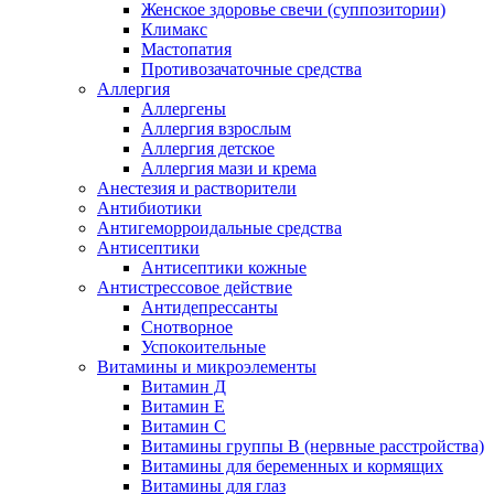
Женское здоровье свечи (суппозитории)
Климакс
Мастопатия
Противозачаточные средства
Аллергия
Аллергены
Аллергия взрослым
Аллергия детское
Аллергия мази и крема
Анестезия и растворители
Антибиотики
Антигеморроидальные средства
Антисептики
Антисептики кожные
Антистрессовое действие
Антидепрессанты
Снотворное
Успокоительные
Витамины и микроэлементы
Витамин Д
Витамин Е
Витамин С
Витамины группы В (нервные расстройства)
Витамины для беременных и кормящих
Витамины для глаз