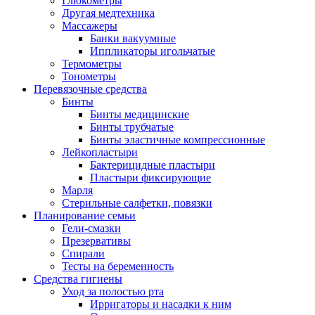
Глюкометры
Другая медтехника
Массажеры
Банки вакуумные
Иппликаторы игольчатые
Термометры
Тонометры
Перевязочные средства
Бинты
Бинты медицинские
Бинты трубчатые
Бинты эластичные компрессионные
Лейкопластыри
Бактерицидные пластыри
Пластыри фиксирующие
Марля
Стерильные салфетки, повязки
Планирование семьи
Гели-смазки
Презервативы
Спирали
Тесты на беременность
Средства гигиены
Уход за полостью рта
Ирригаторы и насадки к ним