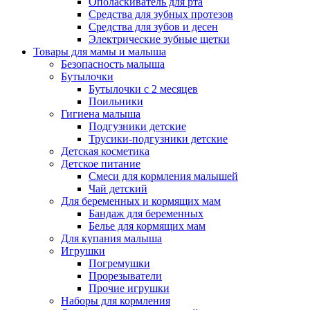
Ополаскиватель для рта
Средства для зубных протезов
Средства для зубов и десен
Электрические зубные щетки
Товары для мамы и малыша
Безопасность малыша
Бутылочки
Бутылочки с 2 месяцев
Поильники
Гигиена малыша
Подгузники детские
Трусики-подгузники детские
Детская косметика
Детское питание
Смеси для кормления малышей
Чай детский
Для беременных и кормящих мам
Бандаж для беременных
Белье для кормящих мам
Для купания малыша
Игрушки
Погремушки
Прорезыватели
Прочие игрушки
Наборы для кормления