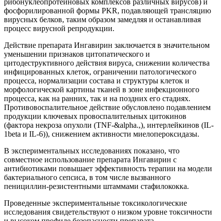
рибонуклеопротеиновых комплексов различных вирусов) и
фосфорилированной формы PKR, подавляющей трансляцию
вирусных белков, таким образом замедляя и останавливая
процесс вирусной репродукции.
Действие препарата Ингавирин заключается в значительном
уменьшении признаков цитопатического и
цитодеструктивного действия вируса, снижении количества
инфицированных клеток, ограничении патологического
процесса, нормализации состава и структуры клеток и
морфологической картины тканей в зоне инфекционного
процесса, как на ранних, так и на поздних его стадиях.
Противовоспалительное действие обусловлено подавлением
продукции ключевых провоспалительных цитокинов
(фактора некроза опухоли (TNF-&alpha.,), интерлейкинов (IL-
1beta и IL-6)), снижением активности миелопероксидазы.
В экспериментальных исследованиях показано, что
совместное использование препарата Ингавирин с
антибиотиками повышает эффективность терапии на модели
бактериального сепсиса, в том числе вызванного
пенициллин-резистентными штаммами стафилококка.
Проведенные экспериментальные токсикологические
исследования свидетельствуют о низком уровне токсичности
и высоком профиле безопасности препарата.