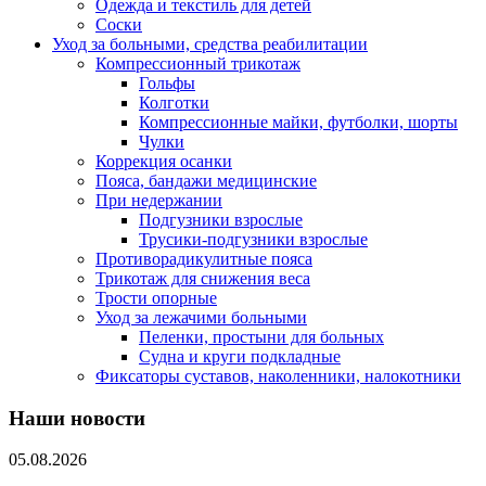
Одежда и текстиль для детей
Соски
Уход за больными, средства реабилитации
Компрессионный трикотаж
Гольфы
Колготки
Компрессионные майки, футболки, шорты
Чулки
Коррекция осанки
Пояса, бандажи медицинские
При недержании
Подгузники взрослые
Трусики-подгузники взрослые
Противорадикулитные пояса
Трикотаж для снижения веса
Трости опорные
Уход за лежачими больными
Пеленки, простыни для больных
Судна и круги подкладные
Фиксаторы суставов, наколенники, налокотники
Наши новости
05.08.2026