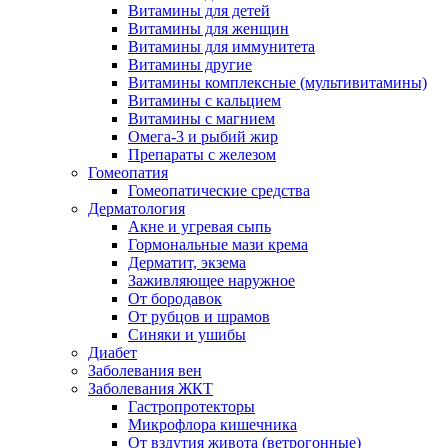
Витамины для детей
Витамины для женщин
Витамины для иммунитета
Витамины другие
Витамины комплексные (мультивитамины)
Витамины с кальцием
Витамины с магнием
Омега-3 и рыбий жир
Препараты с железом
Гомеопатия
Гомеопатические средства
Дерматология
Акне и угревая сыпь
Гормональные мази крема
Дерматит, экзема
Заживляющее наружное
От бородавок
От рубцов и шрамов
Синяки и ушибы
Диабет
Заболевания вен
Заболевания ЖКТ
Гастропротекторы
Микрофлора кишечника
От вздутия живота (ветрогонные)