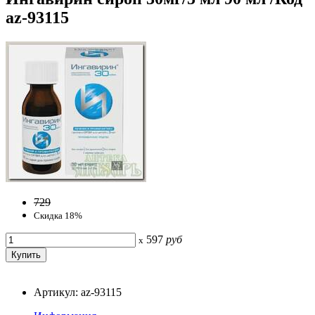
az-93115
729
Скидка 18%
597
руб
x
Артикул: az-93115