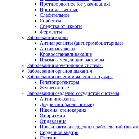
Противорвотное (от укачивания)
Противоязвенные
Слабительное
Сорбенты
Средства от изжоги
Ферменты
Заболевания крови
Антиагреганты (антитромбоцитарные)
Антикоагулянты
Кровоостанавливающие
Плазмозамещающие растворы
Заболевания мочеполовой системы
Заболевания органов дыхания
Заболевания печени и желчного пузыря
Гепатопротекторы
Желчегонные
Заболевания сердечно-сосудистой системы
Антигипоксанты
Диуретики (мочегонные)
Ишемия, стенокардия
От аритмии
От давления
Профилактика сердечных заболеваний (витам
Сердечное внутрь
Статины