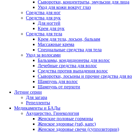
Сыворотки, концентраты, эмульсии для лица
Уход для кожи вокруг глаз
Средства для ног
Средства для рук
Для ногтей
Крем для рук
Средства для тела
Крем для тела, лосьон, бальзам
Массажные крема
Специальные средства для тела
Уход за волосами
Бальзамы, кондиционеры для волос
Лечебные средства для волос
Средства против выпадения волос
Сыворотки, лосьоны и прочие средства для в
Шампунь для волос
Шампунь от перхоти
Летние серии
Для загара
Репелленты
Медикаменты и БАДы
Акушерство. Гинекология
Женские половые гормоны
Женское здоровье (таб, капс)
Женское здоровье свечи (суппозитории)