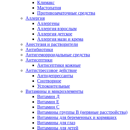
Климакс
Мастопатия
Противозачаточные средства
Аллергия
Аллергены
Аллергия взрослым
Аллергия детское
Аллергия мази и крема
Анестезия и растворители
Антибиотики
Антигеморроидальные средства
Антисептики
Антисептики кожные
Антистрессовое действие
Антидепрессанты
Снотворное
Успокоительные
Витамины и микроэлементы
Витамин Д
Витамин Е
Витамин С
Витамины группы В (нервные расстройства)
Витамины для беременных и кормящих
Витамины для глаз
Витамины для детей