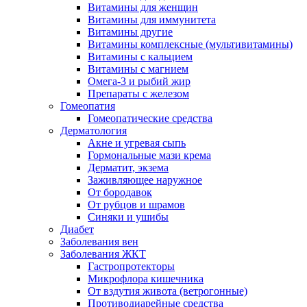
Витамины для женщин
Витамины для иммунитета
Витамины другие
Витамины комплексные (мультивитамины)
Витамины с кальцием
Витамины с магнием
Омега-3 и рыбий жир
Препараты с железом
Гомеопатия
Гомеопатические средства
Дерматология
Акне и угревая сыпь
Гормональные мази крема
Дерматит, экзема
Заживляющее наружное
От бородавок
От рубцов и шрамов
Синяки и ушибы
Диабет
Заболевания вен
Заболевания ЖКТ
Гастропротекторы
Микрофлора кишечника
От вздутия живота (ветрогонные)
Противодиарейные средства