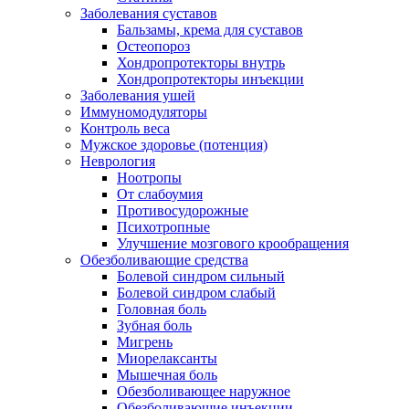
Заболевания суставов
Бальзамы, крема для суставов
Остеопороз
Хондропротекторы внутрь
Хондропротекторы инъекции
Заболевания ушей
Иммуномодуляторы
Контроль веса
Мужское здоровье (потенция)
Неврология
Ноотропы
От слабоумия
Противосудорожные
Психотропные
Улучшение мозгового крообращения
Обезболивающие средства
Болевой синдром сильный
Болевой синдром слабый
Головная боль
Зубная боль
Мигрень
Миорелаксанты
Мышечная боль
Обезболивающее наружное
Обезболивающие инъекции