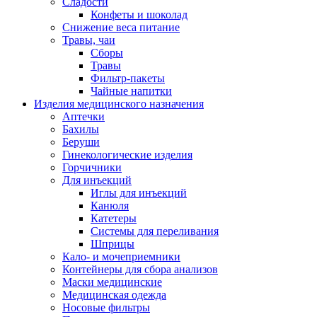
Сладости
Конфеты и шоколад
Снижение веса питание
Травы, чаи
Сборы
Травы
Фильтр-пакеты
Чайные напитки
Изделия медицинского назначения
Аптечки
Бахилы
Беруши
Гинекологические изделия
Горчичники
Для инъекций
Иглы для инъекций
Канюля
Катетеры
Системы для переливания
Шприцы
Кало- и мочеприемники
Контейнеры для сбора анализов
Маски медицинские
Медицинская одежда
Носовые фильтры