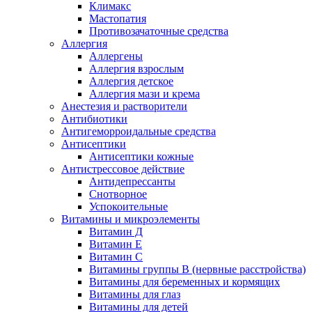
Климакс
Мастопатия
Противозачаточные средства
Аллергия
Аллергены
Аллергия взрослым
Аллергия детское
Аллергия мази и крема
Анестезия и растворители
Антибиотики
Антигеморроидальные средства
Антисептики
Антисептики кожные
Антистрессовое действие
Антидепрессанты
Снотворное
Успокоительные
Витамины и микроэлементы
Витамин Д
Витамин Е
Витамин С
Витамины группы В (нервные расстройства)
Витамины для беременных и кормящих
Витамины для глаз
Витамины для детей