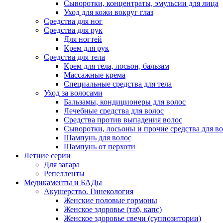
Сыворотки, концентраты, эмульсии для лица
Уход для кожи вокруг глаз
Средства для ног
Средства для рук
Для ногтей
Крем для рук
Средства для тела
Крем для тела, лосьон, бальзам
Массажные крема
Специальные средства для тела
Уход за волосами
Бальзамы, кондиционеры для волос
Лечебные средства для волос
Средства против выпадения волос
Сыворотки, лосьоны и прочие средства для в
Шампунь для волос
Шампунь от перхоти
Летние серии
Для загара
Репелленты
Медикаменты и БАДы
Акушерство. Гинекология
Женские половые гормоны
Женское здоровье (таб, капс)
Женское здоровье свечи (суппозитории)