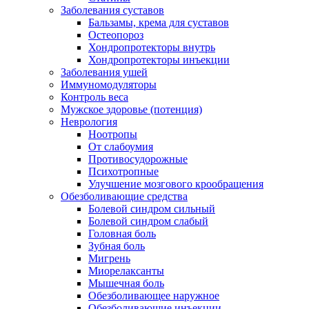
Заболевания суставов
Бальзамы, крема для суставов
Остеопороз
Хондропротекторы внутрь
Хондропротекторы инъекции
Заболевания ушей
Иммуномодуляторы
Контроль веса
Мужское здоровье (потенция)
Неврология
Ноотропы
От слабоумия
Противосудорожные
Психотропные
Улучшение мозгового крообращения
Обезболивающие средства
Болевой синдром сильный
Болевой синдром слабый
Головная боль
Зубная боль
Мигрень
Миорелаксанты
Мышечная боль
Обезболивающее наружное
Обезболивающие инъекции