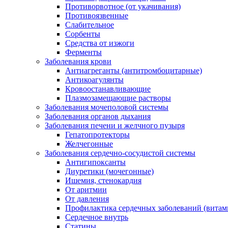
Противорвотное (от укачивания)
Противоязвенные
Слабительное
Сорбенты
Средства от изжоги
Ферменты
Заболевания крови
Антиагреганты (антитромбоцитарные)
Антикоагулянты
Кровоостанавливающие
Плазмозамещающие растворы
Заболевания мочеполовой системы
Заболевания органов дыхания
Заболевания печени и желчного пузыря
Гепатопротекторы
Желчегонные
Заболевания сердечно-сосудистой системы
Антигипоксанты
Диуретики (мочегонные)
Ишемия, стенокардия
От аритмии
От давления
Профилактика сердечных заболеваний (витам
Сердечное внутрь
Статины