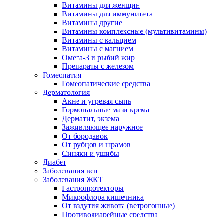
Витамины для женщин
Витамины для иммунитета
Витамины другие
Витамины комплексные (мультивитамины)
Витамины с кальцием
Витамины с магнием
Омега-3 и рыбий жир
Препараты с железом
Гомеопатия
Гомеопатические средства
Дерматология
Акне и угревая сыпь
Гормональные мази крема
Дерматит, экзема
Заживляющее наружное
От бородавок
От рубцов и шрамов
Синяки и ушибы
Диабет
Заболевания вен
Заболевания ЖКТ
Гастропротекторы
Микрофлора кишечника
От вздутия живота (ветрогонные)
Противодиарейные средства