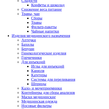
Сладости
Конфеты и шоколад
Снижение веса питание
Травы, чаи
Сборы
Травы
Фильтр-пакеты
Чайные напитки
Изделия медицинского назначения
Аптечки
Бахилы
Беруши
Гинекологические изделия
Горчичники
Для инъекций
Иглы для инъекций
Канюля
Катетеры
Системы для переливания
Шприцы
Кало- и мочеприемники
Контейнеры для сбора анализов
Маски медицинские
Медицинская одежда
Носовые фильтры