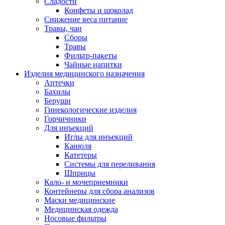
Сладости
Конфеты и шоколад
Снижение веса питание
Травы, чаи
Сборы
Травы
Фильтр-пакеты
Чайные напитки
Изделия медицинского назначения
Аптечки
Бахилы
Беруши
Гинекологические изделия
Горчичники
Для инъекций
Иглы для инъекций
Канюля
Катетеры
Системы для переливания
Шприцы
Кало- и мочеприемники
Контейнеры для сбора анализов
Маски медицинские
Медицинская одежда
Носовые фильтры