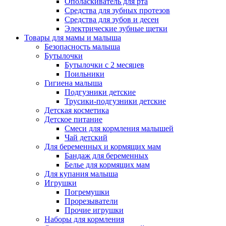
Ополаскиватель для рта
Средства для зубных протезов
Средства для зубов и десен
Электрические зубные щетки
Товары для мамы и малыша
Безопасность малыша
Бутылочки
Бутылочки с 2 месяцев
Поильники
Гигиена малыша
Подгузники детские
Трусики-подгузники детские
Детская косметика
Детское питание
Смеси для кормления малышей
Чай детский
Для беременных и кормящих мам
Бандаж для беременных
Белье для кормящих мам
Для купания малыша
Игрушки
Погремушки
Прорезыватели
Прочие игрушки
Наборы для кормления