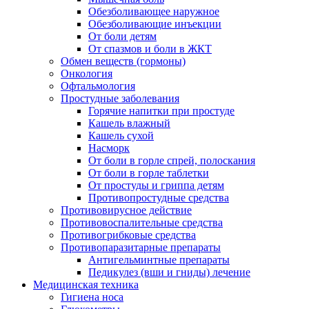
Обезболивающее наружное
Обезболивающие инъекции
От боли детям
От спазмов и боли в ЖКТ
Обмен веществ (гормоны)
Онкология
Офтальмология
Простудные заболевания
Горячие напитки при простуде
Кашель влажный
Кашель сухой
Насморк
От боли в горле спрей, полоскания
От боли в горле таблетки
От простуды и гриппа детям
Противопростудные средства
Противовирусное действие
Противовоспалительные средства
Противогрибковые средства
Противопаразитарные препараты
Антигельминтные препараты
Педикулез (вши и гниды) лечение
Медицинская техника
Гигиена носа