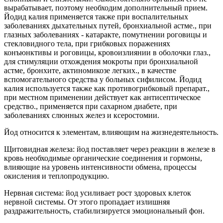
вырабатывает, поэтому необходим дополнительный прием.
Йодид калия применяется также при воспалительных
заболеваниях дыхательных путей, бронхиальной астме., при
глазных заболеваниях - катаракте, помутнении роговицы и
стекловидного тела, при грибковых поражениях
конъюнктивы и роговицы, кровоизлиянии в оболочки глаз.,
для стимуляции отхождения мокроты при бронхиальной
астме, бронхите, актиномикозе легких., в качестве
вспомогательного средства у больных сифилисом. Йодид
калия используется также как противогрибковый препарат.,
при местном применении действует как антисептическое
средство., применяется при сахарном диабете, при
заболеваниях слюнных желез и ксеростомии.
Йод относится к элементам, влияющим на жизнедеятельность.
Щитовидная железа: йод поставляет через реакции в железе в
кровь необходимые органические соединения и гормоны,
влияющие на уровень интенсивности обмена, процессы
окисления и теплопродукцию.
Нервная система: йод усиливает рост здоровых клеток
нервной системы. От этого пропадает излишняя
раздражительность, стабилизируется эмоциональный фон.