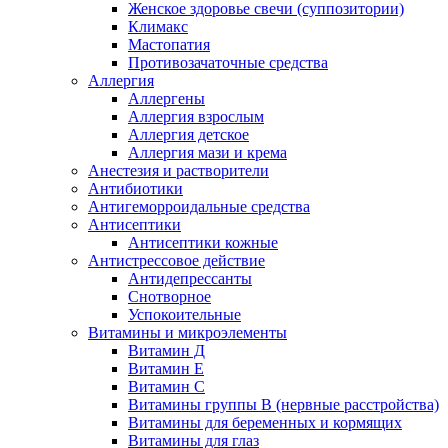
Женское здоровье свечи (суппозитории)
Климакс
Мастопатия
Противозачаточные средства
Аллергия
Аллергены
Аллергия взрослым
Аллергия детское
Аллергия мази и крема
Анестезия и растворители
Антибиотики
Антигеморроидальные средства
Антисептики
Антисептики кожные
Антистрессовое действие
Антидепрессанты
Снотворное
Успокоительные
Витамины и микроэлементы
Витамин Д
Витамин Е
Витамин С
Витамины группы В (нервные расстройства)
Витамины для беременных и кормящих
Витамины для глаз