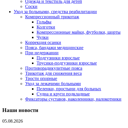
Одежда и текстиль для детей
Соски
Уход за больными, средства реабилитации
Компрессионный трикотаж
Гольфы
Колготки
Компрессионные майки, футболки, шорты
Чулки
Коррекция осанки
Пояса, бандажи медицинские
При недержании
Подгузники взрослые
Трусики-подгузники взрослые
Противорадикулитные пояса
Трикотаж для снижения веса
Трости опорные
Уход за лежачими больными
Пеленки, простыни для больных
Судна и круги подкладные
Фиксаторы суставов, наколенники, налокотники
Наши новости
05.08.2026