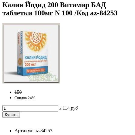
Калия Йодид 200 Витамир БАД
таблетки 100мг N 100 /Код az-84253
150
Скидка 24%
114
руб
x
Артикул: az-84253