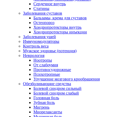
Сердечное внутрь
Статины
Заболевания суставов
Бальзамы, крема для суставов
Остеопороз
Хондропротекторы внутрь
Хондропротекторы инъекции
Заболевания ушей
Иммуномодуляторы
Контроль веса
Мужское здоровье (потенция)
Неврология
Ноотропы
От слабоумия
Противосудорожные
Психотропные
Улучшение мозгового крообращения
Обезболивающие средства
Болевой синдром сильный
Болевой синдром слабый
Головная боль
Зубная боль
Мигрень
Миорелаксанты
Мышечная боль