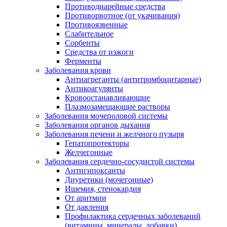
Противодиарейные средства
Противорвотное (от укачивания)
Противоязвенные
Слабительное
Сорбенты
Средства от изжоги
Ферменты
Заболевания крови
Антиагреганты (антитромбоцитарные)
Антикоагулянты
Кровоостанавливающие
Плазмозамещающие растворы
Заболевания мочеполовой системы
Заболевания органов дыхания
Заболевания печени и желчного пузыря
Гепатопротекторы
Желчегонные
Заболевания сердечно-сосудистой системы
Антигипоксанты
Диуретики (мочегонные)
Ишемия, стенокардия
От аритмии
От давления
Профилактика сердечных заболеваний
(витамины, минералы, добавки)