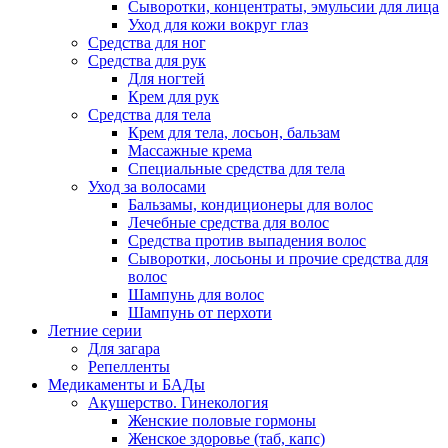
Сыворотки, концентраты, эмульсии для лица
Уход для кожи вокруг глаз
Средства для ног
Средства для рук
Для ногтей
Крем для рук
Средства для тела
Крем для тела, лосьон, бальзам
Массажные крема
Специальные средства для тела
Уход за волосами
Бальзамы, кондиционеры для волос
Лечебные средства для волос
Средства против выпадения волос
Сыворотки, лосьоны и прочие средства для
волос
Шампунь для волос
Шампунь от перхоти
Летние серии
Для загара
Репелленты
Медикаменты и БАДы
Акушерство. Гинекология
Женские половые гормоны
Женское здоровье (таб, капс)