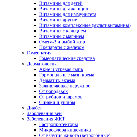
Витамины для детей
Витамины для женщин
Витамины для иммунитета
Витамины другие
Витамины комплексные (мультивитамины)
Витамины с кальцием
Витамины с магнием
Омега-3 и рыбий жир
Препараты с железом
Гомеопатия
Гомеопатические средства
Дерматология
Акне и угревая сыпь
Гормональные мази крема
Дерматит, экзема
Заживляющее наружное
От бородавок
От рубцов и шрамов
Синяки и ушибы
Диабет
Заболевания вен
Заболевания ЖКТ
Гастропротекторы
Микрофлора кишечника
От вздутия живота (ветрогонные)