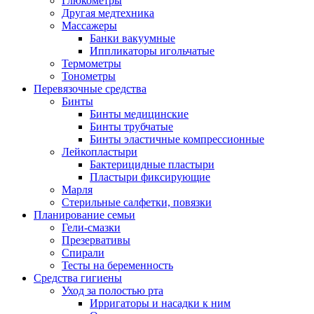
Глюкометры
Другая медтехника
Массажеры
Банки вакуумные
Иппликаторы игольчатые
Термометры
Тонометры
Перевязочные средства
Бинты
Бинты медицинские
Бинты трубчатые
Бинты эластичные компрессионные
Лейкопластыри
Бактерицидные пластыри
Пластыри фиксирующие
Марля
Стерильные салфетки, повязки
Планирование семьи
Гели-смазки
Презервативы
Спирали
Тесты на беременность
Средства гигиены
Уход за полостью рта
Ирригаторы и насадки к ним