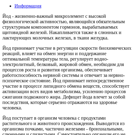
Информация
Йод - жизненно-важный микроэлемент с высокой
физиологической активностью, являющийся обязательным
структурным компонентом гормонов, вырабатываемых
щитовидной железой. Накапливается также в слюнных и
лактирующих молочных железах, в ткани желудка.
Йод принимает участие в регуляции скорости биохимических
реакций, влияет на обмен энергии и поддержание
оптимальной температуры тела, регулирует водно-
электролитный, белковый, жировой обмен, необходим для
процессов роста и развития организма, обеспечивает
работоспособность нервной системы и отвечает за нервно-
психическое состояние. Йод принимает непосредственное
участие в процессе липидного обмена веществ, способствует
активизации всех видов метаболизма, усилению процессов
сжигания подкожного жира. Дефицит йода влечет за собой
последствия, которые серьезно отражаются на здоровье
человека.
Йод поступает в организм человека с продуктами
растительного и животного происхождения. Выводится из
организма почками, частично железами - бронхиальными,
слюнными и слизистыми. Самостоятельно организм его не