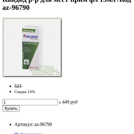
az-96790
523
Скидка 14%
449
руб
x
Артикул: az-96790