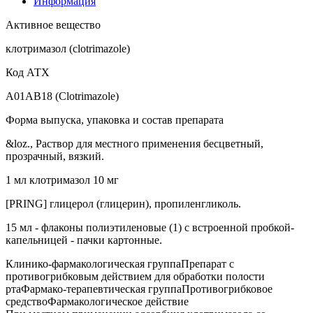
Информация
Активное вещество
клотримазол (clotrimazole)
Код АТХ
A01AB18 (Clotrimazole)
Форма выпуска, упаковка и состав препарата
&loz., Раствор для местного применения бесцветный,
прозрачный, вязкий.
1 мл клотримазол 10 мг
[PRING] глицерол (глицерин), пропиленгликоль.
15 мл - флаконы полиэтиленовые (1) с встроенной пробкой-
капельницей - пачки картонные.
Клинико-фармакологическая группаПрепарат с
противогрибковым действием для обработки полости
ртаФармако-терапевтическая группаПротивогрибковое
средствоФармакологическое действие