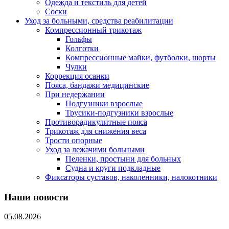
Одежда и текстиль для детей
Соски
Уход за больными, средства реабилитации
Компрессионный трикотаж
Гольфы
Колготки
Компрессионные майки, футболки, шорты
Чулки
Коррекция осанки
Пояса, бандажи медицинские
При недержании
Подгузники взрослые
Трусики-подгузники взрослые
Противорадикулитные пояса
Трикотаж для снижения веса
Трости опорные
Уход за лежачими больными
Пеленки, простыни для больных
Судна и круги подкладные
Фиксаторы суставов, наколенники, налокотники
Наши новости
05.08.2026