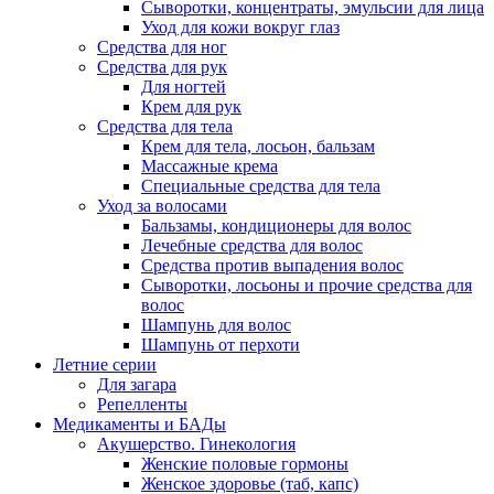
Сыворотки, концентраты, эмульсии для лица
Уход для кожи вокруг глаз
Средства для ног
Средства для рук
Для ногтей
Крем для рук
Средства для тела
Крем для тела, лосьон, бальзам
Массажные крема
Специальные средства для тела
Уход за волосами
Бальзамы, кондиционеры для волос
Лечебные средства для волос
Средства против выпадения волос
Сыворотки, лосьоны и прочие средства для
волос
Шампунь для волос
Шампунь от перхоти
Летние серии
Для загара
Репелленты
Медикаменты и БАДы
Акушерство. Гинекология
Женские половые гормоны
Женское здоровье (таб, капс)