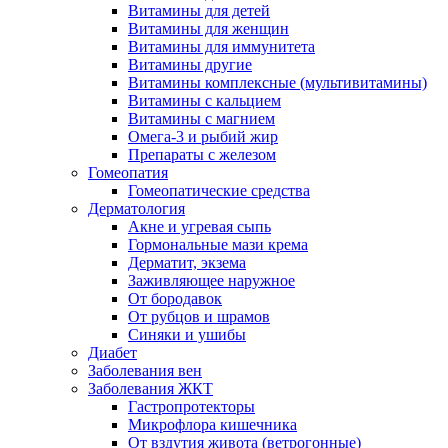
Витамины для детей
Витамины для женщин
Витамины для иммунитета
Витамины другие
Витамины комплексные (мультивитамины)
Витамины с кальцием
Витамины с магнием
Омега-3 и рыбий жир
Препараты с железом
Гомеопатия
Гомеопатические средства
Дерматология
Акне и угревая сыпь
Гормональные мази крема
Дерматит, экзема
Заживляющее наружное
От бородавок
От рубцов и шрамов
Синяки и ушибы
Диабет
Заболевания вен
Заболевания ЖКТ
Гастропротекторы
Микрофлора кишечника
От вздутия живота (ветрогонные)