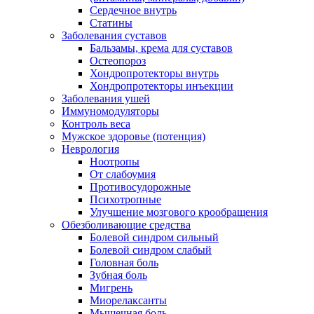
Сердечное внутрь
Статины
Заболевания суставов
Бальзамы, крема для суставов
Остеопороз
Хондропротекторы внутрь
Хондропротекторы инъекции
Заболевания ушей
Иммуномодуляторы
Контроль веса
Мужское здоровье (потенция)
Неврология
Ноотропы
От слабоумия
Противосудорожные
Психотропные
Улучшение мозгового крообращения
Обезболивающие средства
Болевой синдром сильный
Болевой синдром слабый
Головная боль
Зубная боль
Мигрень
Миорелаксанты
Мышечная боль