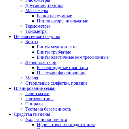
Глюкометры
Другая медтехника
Массажеры
Банки вакуумные
Иппликаторы игольчатые
Термометры
Тонометры
Перевязочные средства
Бинты
Бинты медицинские
Бинты трубчатые
Бинты эластичные компрессионные
Лейкопластыри
Бактерицидные пластыри
Пластыри фиксирующие
Марля
Стерильные салфетки, повязки
Планирование семьи
Гели-смазки
Презервативы
Спирали
Тесты на беременность
Средства гигиены
Уход за полостью рта
Ирригаторы и насадки к ним