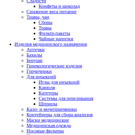
Сладости
Конфеты и шоколад
Снижение веса питание
Травы, чаи
Сборы
Травы
Фильтр-пакеты
Чайные напитки
Изделия медицинского назначения
Аптечки
Бахилы
Беруши
Гинекологические изделия
Горчичники
Для инъекций
Иглы для инъекций
Канюля
Катетеры
Системы для переливания
Шприцы
Кало- и мочеприемники
Контейнеры для сбора анализов
Маски медицинские
Медицинская одежда
Носовые фильтры