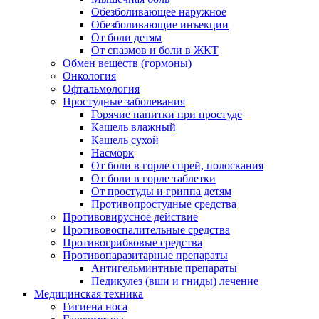
Обезболивающее наружное
Обезболивающие инъекции
От боли детям
От спазмов и боли в ЖКТ
Обмен веществ (гормоны)
Онкология
Офтальмология
Простудные заболевания
Горячие напитки при простуде
Кашель влажный
Кашель сухой
Насморк
От боли в горле спрей, полоскания
От боли в горле таблетки
От простуды и гриппа детям
Противопростудные средства
Противовирусное действие
Противовоспалительные средства
Противогрибковые средства
Противопаразитарные препараты
Антигельминтные препараты
Педикулез (вши и гниды) лечение
Медицинская техника
Гигиена носа