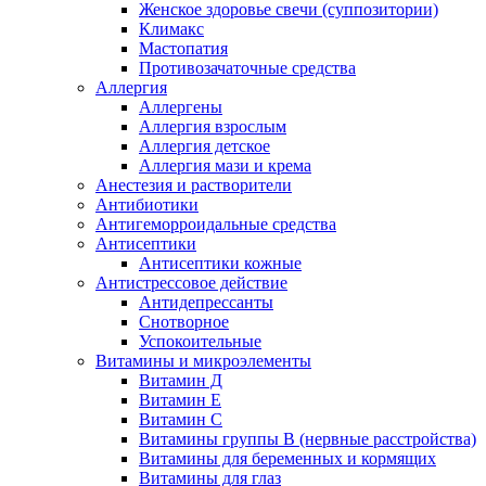
Женское здоровье свечи (суппозитории)
Климакс
Мастопатия
Противозачаточные средства
Аллергия
Аллергены
Аллергия взрослым
Аллергия детское
Аллергия мази и крема
Анестезия и растворители
Антибиотики
Антигеморроидальные средства
Антисептики
Антисептики кожные
Антистрессовое действие
Антидепрессанты
Снотворное
Успокоительные
Витамины и микроэлементы
Витамин Д
Витамин Е
Витамин С
Витамины группы В (нервные расстройства)
Витамины для беременных и кормящих
Витамины для глаз