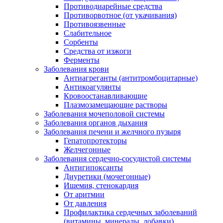
Противодиарейные средства
Противорвотное (от укачивания)
Противоязвенные
Слабительное
Сорбенты
Средства от изжоги
Ферменты
Заболевания крови
Антиагреганты (антитромбоцитарные)
Антикоагулянты
Кровоостанавливающие
Плазмозамещающие растворы
Заболевания мочеполовой системы
Заболевания органов дыхания
Заболевания печени и желчного пузыря
Гепатопротекторы
Желчегонные
Заболевания сердечно-сосудистой системы
Антигипоксанты
Диуретики (мочегонные)
Ишемия, стенокардия
От аритмии
От давления
Профилактика сердечных заболеваний
(витамины, минералы, добавки)