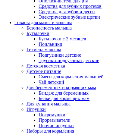
Ополаскиватель для рта
Средства для зубных протезов
Средства для зубов и десен
Электрические зубные щетки
Товары для мамы и малыша
Безопасность малыша
Бутылочки
Бутылочки с 2 месяцев
Поильники
Гигиена малыша
Подгузники детские
Трусики-подгузники детские
Детская косметика
Детское питание
Смеси для кормления малышей
Чай детский
Для беременных и кормящих мам
Бандаж для беременных
Белье для кормящих мам
Для купания малыша
Игрушки
Погремушки
Прорезыватели
Прочие игрушки
Наборы для кормления