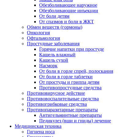
Обезболивающее наружное
Обезболивающие инъекции
От боли детям
От спазмов и боли в ЖКТ
Обмен веществ (гормоны)
Онкология
Офтальмология
Простудные заболевания
Горячие напитки при простуде
Кашель влажный
Кашель сухой
Насморк
От боли в горле спрей, полоскания
От боли в горле таблетки
От простуды и гриппа детям
Противопростудные средства
Противовирусное действие
Противовоспалительные средства
Противогрибковые средства
Противопаразитарные препараты
Антигельминтные препараты
Педикулез (вши и гниды) лечение
Медицинская техника
Гигиена носа