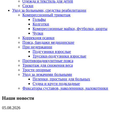
Одежда и текстиль для детей
Соски
Уход за больными, средства реабилитации
Компрессионный трикотаж
Гольфы
Колготки
Компрессионные майки, футболки, шорты
Чулки
Коррекция осанки
Пояса, бандажи медицинские
При недержании
Подгузники взрослые
Трусики-подгузники взрослые
Противорадикулитные пояса
Трикотаж для снижения веса
Трости опорные
Уход за лежачими больными
Пеленки, простыни для больных
Судна и круги подкладные
Фиксаторы суставов, наколенники, налокотники
Наши новости
05.08.2026