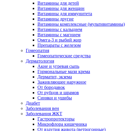
Витамины для детей
Витамины для женщин
Витамины для иммунитета
Витамины другие
Витамины комплексные (мультивитамины)
Витамины с кальцием
Витамины с магнием
Омега-3 и рыбий жир
Препараты с железом
Гомеопатия
Гомеопатические средства
Дерматология
Акне и угревая сыпь
Гормональные мази крема
Дерматит, экзема
Заживляющее наружное
От бородавок
От рубцов и шрамов
Синяки и ушибы
Диабет
Заболевания вен
Заболевания ЖКТ
Гастропротекторы
Микрофлора кишечника
От вздутия живота (ветрогонные)