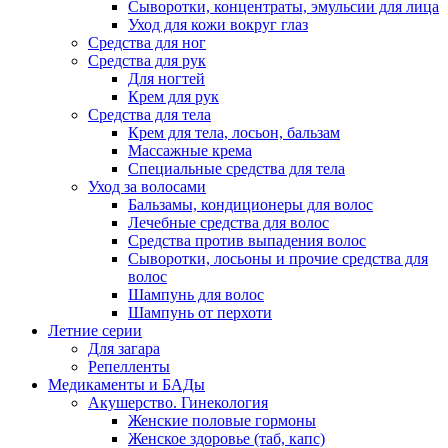
Сыворотки, концентраты, эмульсии для лица
Уход для кожи вокруг глаз
Средства для ног
Средства для рук
Для ногтей
Крем для рук
Средства для тела
Крем для тела, лосьон, бальзам
Массажные крема
Специальные средства для тела
Уход за волосами
Бальзамы, кондиционеры для волос
Лечебные средства для волос
Средства против выпадения волос
Сыворотки, лосьоны и прочие средства для
волос
Шампунь для волос
Шампунь от перхоти
Летние серии
Для загара
Репелленты
Медикаменты и БАДы
Акушерство. Гинекология
Женские половые гормоны
Женское здоровье (таб, капс)