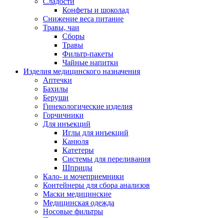
Сладости
Конфеты и шоколад
Снижение веса питание
Травы, чаи
Сборы
Травы
Фильтр-пакеты
Чайные напитки
Изделия медицинского назначения
Аптечки
Бахилы
Беруши
Гинекологические изделия
Горчичники
Для инъекций
Иглы для инъекций
Канюля
Катетеры
Системы для переливания
Шприцы
Кало- и мочеприемники
Контейнеры для сбора анализов
Маски медицинские
Медицинская одежда
Носовые фильтры