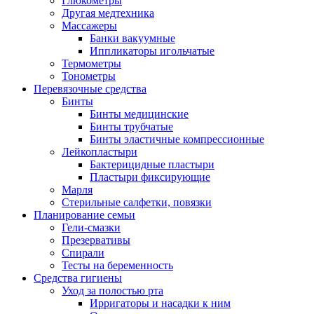
Глюкометры
Другая медтехника
Массажеры
Банки вакуумные
Иппликаторы игольчатые
Термометры
Тонометры
Перевязочные средства
Бинты
Бинты медицинские
Бинты трубчатые
Бинты эластичные компрессионные
Лейкопластыри
Бактерицидные пластыри
Пластыри фиксирующие
Марля
Стерильные салфетки, повязки
Планирование семьи
Гели-смазки
Презервативы
Спирали
Тесты на беременность
Средства гигиены
Уход за полостью рта
Ирригаторы и насадки к ним