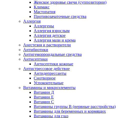
Женское здоровье свечи (суппозитории)
Климакс
Мастопатия
Противозачаточные средства
Аллергия
Аллергены
Аллергия взрослым
Аллергия детское
Аллергия мази и крема
Анестезия и растворители
Антибиотики
Антигеморроидальные средства
Антисептики
Антисептики кожные
Антистрессовое действие
Антидепрессанты
Снотворное
Успокоительные
Витамины и микроэлементы
Витамин Д
Витамин Е
Витамин С
Витамины группы В (нервные расстройства)
Витамины для беременных и кормящих
Витамины для глаз