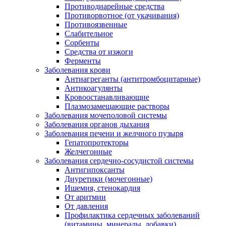
Противодиарейные средства
Противорвотное (от укачивания)
Противоязвенные
Слабительное
Сорбенты
Средства от изжоги
Ферменты
Заболевания крови
Антиагреганты (антитромбоцитарные)
Антикоагулянты
Кровоостанавливающие
Плазмозамещающие растворы
Заболевания мочеполовой системы
Заболевания органов дыхания
Заболевания печени и желчного пузыря
Гепатопротекторы
Желчегонные
Заболевания сердечно-сосудистой системы
Антигипоксанты
Диуретики (мочегонные)
Ишемия, стенокардия
От аритмии
От давления
Профилактика сердечных заболеваний
(витамины, минералы, добавки)