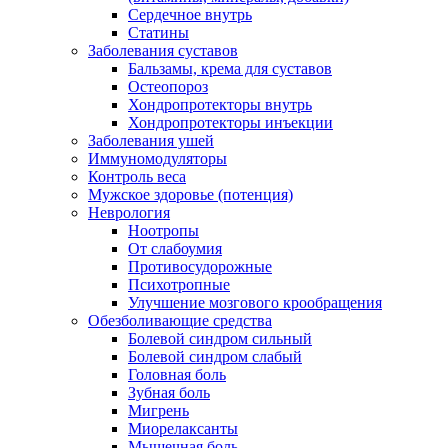
Сердечное внутрь
Статины
Заболевания суставов
Бальзамы, крема для суставов
Остеопороз
Хондропротекторы внутрь
Хондропротекторы инъекции
Заболевания ушей
Иммуномодуляторы
Контроль веса
Мужское здоровье (потенция)
Неврология
Ноотропы
От слабоумия
Противосудорожные
Психотропные
Улучшение мозгового крообращения
Обезболивающие средства
Болевой синдром сильный
Болевой синдром слабый
Головная боль
Зубная боль
Мигрень
Миорелаксанты
Мышечная боль