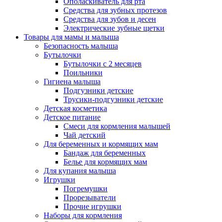
Ополаскиватель для рта
Средства для зубных протезов
Средства для зубов и десен
Электрические зубные щетки
Товары для мамы и малыша
Безопасность малыша
Бутылочки
Бутылочки с 2 месяцев
Поильники
Гигиена малыша
Подгузники детские
Трусики-подгузники детские
Детская косметика
Детское питание
Смеси для кормления малышей
Чай детский
Для беременных и кормящих мам
Бандаж для беременных
Белье для кормящих мам
Для купания малыша
Игрушки
Погремушки
Прорезыватели
Прочие игрушки
Наборы для кормления