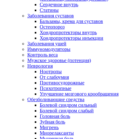
Сердечное внутрь
Статины
Заболевания суставов
Бальзамы, крема для суставов
Остеопороз
Хондропротекторы внутрь
Хондропротекторы инъекции
Заболевания ушей
Иммуномодуляторы
Контроль веса
Мужское здоровье (потенция)
Неврология
Ноотропы
От слабоумия
Противосудорожные
Психотропные
Улучшение мозгового крообращения
Обезболивающие средства
Болевой синдром сильный
Болевой синдром слабый
Головная боль
Зубная боль
Мигрень
Миорелаксанты
Мышечная боль