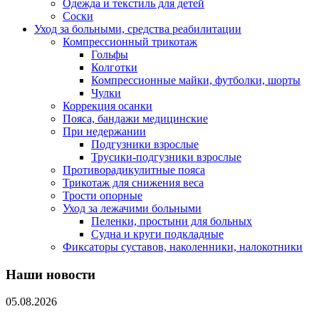
Одежда и текстиль для детей
Соски
Уход за больными, средства реабилитации
Компрессионный трикотаж
Гольфы
Колготки
Компрессионные майки, футболки, шорты
Чулки
Коррекция осанки
Пояса, бандажи медицинские
При недержании
Подгузники взрослые
Трусики-подгузники взрослые
Противорадикулитные пояса
Трикотаж для снижения веса
Трости опорные
Уход за лежачими больными
Пеленки, простыни для больных
Судна и круги подкладные
Фиксаторы суставов, наколенники, налокотники
Наши новости
05.08.2026