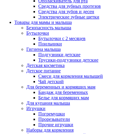
Ополаскиватель для рта
Средства для зубных протезов
Средства для зубов и десен
Электрические зубные щетки
Товары для мамы и малыша
Безопасность малыша
Бутылочки
Бутылочки с 2 месяцев
Поильники
Гигиена малыша
Подгузники детские
Трусики-подгузники детские
Детская косметика
Детское питание
Смеси для кормления малышей
Чай детский
Для беременных и кормящих мам
Бандаж для беременных
Белье для кормящих мам
Для купания малыша
Игрушки
Погремушки
Прорезыватели
Прочие игрушки
Наборы для кормления