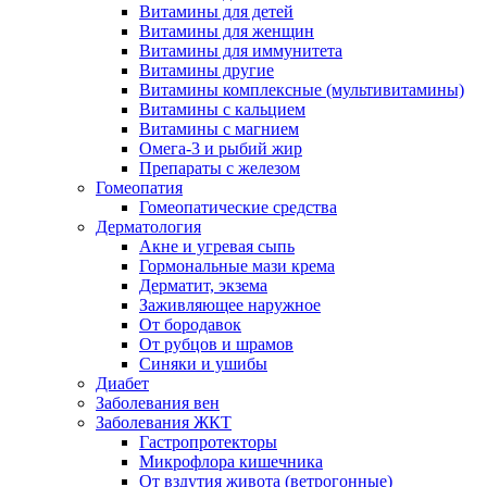
Витамины для детей
Витамины для женщин
Витамины для иммунитета
Витамины другие
Витамины комплексные (мультивитамины)
Витамины с кальцием
Витамины с магнием
Омега-3 и рыбий жир
Препараты с железом
Гомеопатия
Гомеопатические средства
Дерматология
Акне и угревая сыпь
Гормональные мази крема
Дерматит, экзема
Заживляющее наружное
От бородавок
От рубцов и шрамов
Синяки и ушибы
Диабет
Заболевания вен
Заболевания ЖКТ
Гастропротекторы
Микрофлора кишечника
От вздутия живота (ветрогонные)