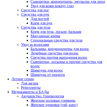
Сыворотки, концентраты, эмульсии для лица
Уход для кожи вокруг глаз
Средства для ног
Средства для рук
Для ногтей
Крем для рук
Средства для тела
Крем для тела, лосьон, бальзам
Массажные крема
Специальные средства для тела
Уход за волосами
Бальзамы, кондиционеры для волос
Лечебные средства для волос
Средства против выпадения волос
Сыворотки, лосьоны и прочие средства для
волос
Шампунь для волос
Шампунь от перхоти
Летние серии
Для загара
Репелленты
Медикаменты и БАДы
Акушерство. Гинекология
Женские половые гормоны
Женское здоровье (таб, капс)