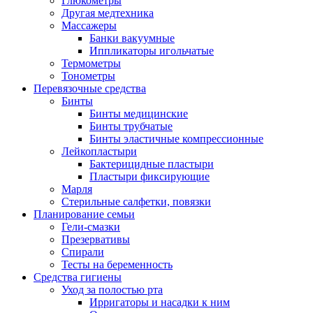
Глюкометры
Другая медтехника
Массажеры
Банки вакуумные
Иппликаторы игольчатые
Термометры
Тонометры
Перевязочные средства
Бинты
Бинты медицинские
Бинты трубчатые
Бинты эластичные компрессионные
Лейкопластыри
Бактерицидные пластыри
Пластыри фиксирующие
Марля
Стерильные салфетки, повязки
Планирование семьи
Гели-смазки
Презервативы
Спирали
Тесты на беременность
Средства гигиены
Уход за полостью рта
Ирригаторы и насадки к ним