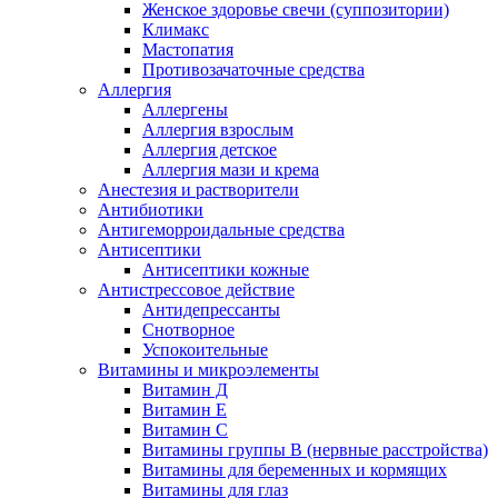
Женское здоровье свечи (суппозитории)
Климакс
Мастопатия
Противозачаточные средства
Аллергия
Аллергены
Аллергия взрослым
Аллергия детское
Аллергия мази и крема
Анестезия и растворители
Антибиотики
Антигеморроидальные средства
Антисептики
Антисептики кожные
Антистрессовое действие
Антидепрессанты
Снотворное
Успокоительные
Витамины и микроэлементы
Витамин Д
Витамин Е
Витамин С
Витамины группы В (нервные расстройства)
Витамины для беременных и кормящих
Витамины для глаз