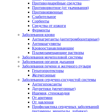
Противодиарейные средства
Противорвотное (от укачивания)
Противоязвенные
Слабительное
Сорбенты
Средства от изжоги
Ферменты
Заболевания крови
Антиагреганты (антитромбоцитарные)
Антикоагулянты
Кровоостанавливающие
Плазмозамещающие растворы
Заболевания мочеполовой системы
Заболевания органов дыхания
Заболевания печени и желчного пузыря
Гепатопротекторы
Желчегонные
Заболевания сердечно-сосудистой системы
Антигипоксанты
Диуретики (мочегонные)
Ишемия, стенокардия
От аритмии
От давления
Профилактика сердечных заболеваний
(витамины, минералы, добавки)