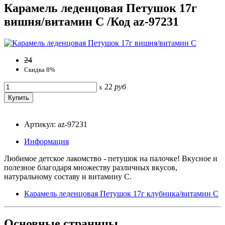
Карамель леденцовая Петушок 17г
вишня/витамин С /Код az-97231
24
Скидка 8%
22
руб
x
Артикул: az-97231
Информация
Любимое детское лакомство - петушок на палочке! Вкусное и
полезное благодаря множеству различных вкусов,
натуральному составу и витамину С.
Карамель леденцовая Петушок 17г клубника/витамин С
Основные
страницы