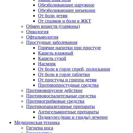
Обезболивающее наружное
Обезболивающие инъекции
От боли детям
От спазмов и боли в ЖКТ
Обмен веществ (гормоны)
Онкология
Офтальмология
Простудные заболевания
Горячие напитки при простуде
Кашель влажный
Кашель сухой
Насморк
От боли в горле спрей, полоскания
От боли в горле таблетки
От простуды и гриппа детям
Противопростудные средства
Противовирусное действие
Противовоспалительные средства
Противогрибковые средства
Противопаразитарные препараты
Антигельминтные препараты
Педикулез (вши и гниды) лечение
Медицинская техника
Гигиена носа