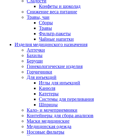
Сладости
Конфеты и шоколад
Снижение веса питание
Травы, чаи
Сборы
Травы
Фильтр-пакеты
Чайные напитки
Изделия медицинского назначения
Аптечки
Бахилы
Беруши
Гинекологические изделия
Горчичники
Для инъекций
Иглы для инъекций
Канюля
Катетеры
Системы для переливания
Шприцы
Кало- и мочеприемники
Контейнеры для сбора анализов
Маски медицинские
Медицинская одежда
Носовые фильтры