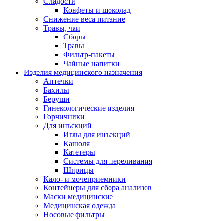
Сладости
Конфеты и шоколад
Снижение веса питание
Травы, чаи
Сборы
Травы
Фильтр-пакеты
Чайные напитки
Изделия медицинского назначения
Аптечки
Бахилы
Беруши
Гинекологические изделия
Горчичники
Для инъекций
Иглы для инъекций
Канюля
Катетеры
Системы для переливания
Шприцы
Кало- и мочеприемники
Контейнеры для сбора анализов
Маски медицинские
Медицинская одежда
Носовые фильтры