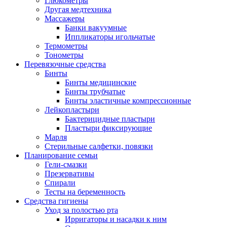
Глюкометры
Другая медтехника
Массажеры
Банки вакуумные
Иппликаторы игольчатые
Термометры
Тонометры
Перевязочные средства
Бинты
Бинты медицинские
Бинты трубчатые
Бинты эластичные компрессионные
Лейкопластыри
Бактерицидные пластыри
Пластыри фиксирующие
Марля
Стерильные салфетки, повязки
Планирование семьи
Гели-смазки
Презервативы
Спирали
Тесты на беременность
Средства гигиены
Уход за полостью рта
Ирригаторы и насадки к ним