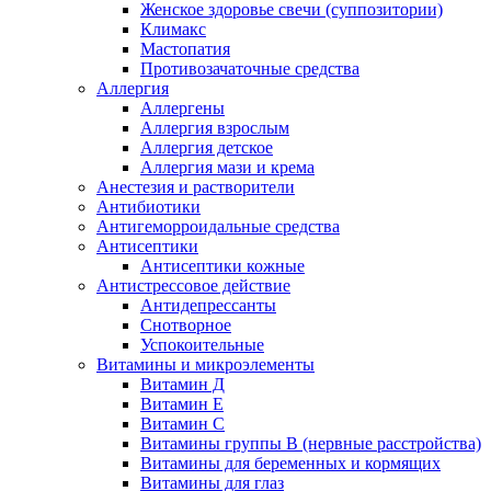
Женское здоровье свечи (суппозитории)
Климакс
Мастопатия
Противозачаточные средства
Аллергия
Аллергены
Аллергия взрослым
Аллергия детское
Аллергия мази и крема
Анестезия и растворители
Антибиотики
Антигеморроидальные средства
Антисептики
Антисептики кожные
Антистрессовое действие
Антидепрессанты
Снотворное
Успокоительные
Витамины и микроэлементы
Витамин Д
Витамин Е
Витамин С
Витамины группы В (нервные расстройства)
Витамины для беременных и кормящих
Витамины для глаз