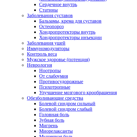
Сердечное внутрь
Статины
Заболевания суставов
Бальзамы, крема для суставов
Остеопороз
Хондропротекторы внутрь
Хондропротекторы инъекции
Заболевания ушей
Иммуномодуляторы
Контроль веса
Мужское здоровье (потенция)
Неврология
Ноотропы
От слабоумия
Противосудорожные
Психотропные
Улучшение мозгового крообращения
Обезболивающие средства
Болевой синдром сильный
Болевой синдром слабый
Головная боль
Зубная боль
Мигрень
Миорелаксанты
Мышечная боль