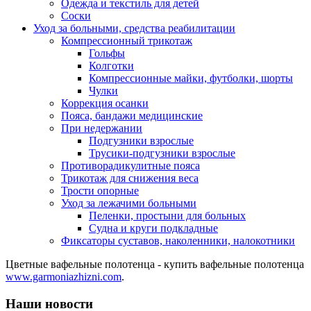
Одежда и текстиль для детей
Соски
Уход за больными, средства реабилитации
Компрессионный трикотаж
Гольфы
Колготки
Компрессионные майки, футболки, шорты
Чулки
Коррекция осанки
Пояса, бандажи медицинские
При недержании
Подгузники взрослые
Трусики-подгузники взрослые
Противорадикулитные пояса
Трикотаж для снижения веса
Трости опорные
Уход за лежачими больными
Пеленки, простыни для больных
Судна и круги подкладные
Фиксаторы суставов, наколенники, налокотники
Цветные вафельные полотенца - купить вафельные полотенца
www.garmoniazhizni.com
.
Наши новости