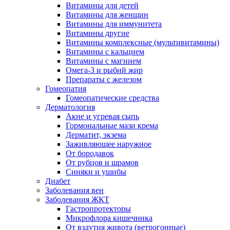
Витамины для детей
Витамины для женщин
Витамины для иммунитета
Витамины другие
Витамины комплексные (мультивитамины)
Витамины с кальцием
Витамины с магнием
Омега-3 и рыбий жир
Препараты с железом
Гомеопатия
Гомеопатические средства
Дерматология
Акне и угревая сыпь
Гормональные мази крема
Дерматит, экзема
Заживляющее наружное
От бородавок
От рубцов и шрамов
Синяки и ушибы
Диабет
Заболевания вен
Заболевания ЖКТ
Гастропротекторы
Микрофлора кишечника
От вздутия живота (ветрогонные)