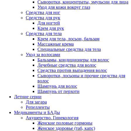
Сыворотки, концентраты, эмульсии для лица
Уход для кожи вокруг глаз
Средства для ног
Средства для рук
Для ногтей
Крем для рук
Средства для тела
Крем для тела, лосьон, бальзам
Массажные крема
Специальные средства для тела
Уход за волосами
Бальзамы, кондиционеры для волос
Лечебные средства для волос
Средства против выпадения волос
Сыворотки, лосьоны и прочие средства для
волос
Шампунь для волос
Шампунь от перхоти
Летние серии
Для загара
Репелленты
Медикаменты и БАДы
Акушерство. Гинекология
Женские половые гормоны
Женское здоровье (таб, капс)