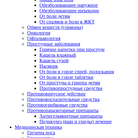
Обезболивающее наружное
Обезболивающие инъекции
От боли детям
От спазмов и боли в ЖКТ
Обмен веществ (гормоны)
Онкология
Офтальмология
Простудные заболевания
Горячие напитки при простуде
Кашель влажный
Кашель сухой
Насморк
От боли в горле спрей, полоскания
От боли в горле таблетки
От простуды и гриппа детям
Противопростудные средства
Противовирусное действие
Противовоспалительные средства
Противогрибковые средства
Противопаразитарные препараты
Антигельминтные препараты
Педикулез (вши и гниды) лечение
Медицинская техника
Гигиена носа