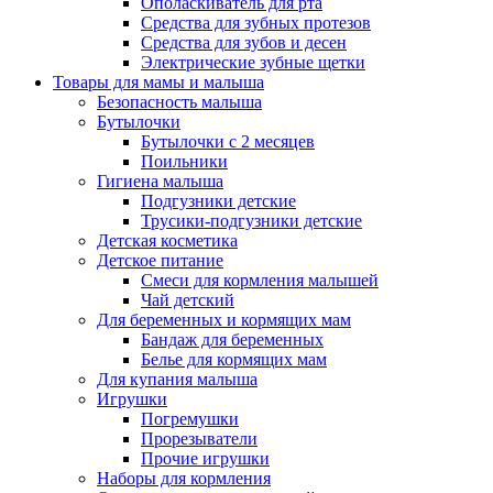
Ополаскиватель для рта
Средства для зубных протезов
Средства для зубов и десен
Электрические зубные щетки
Товары для мамы и малыша
Безопасность малыша
Бутылочки
Бутылочки с 2 месяцев
Поильники
Гигиена малыша
Подгузники детские
Трусики-подгузники детские
Детская косметика
Детское питание
Смеси для кормления малышей
Чай детский
Для беременных и кормящих мам
Бандаж для беременных
Белье для кормящих мам
Для купания малыша
Игрушки
Погремушки
Прорезыватели
Прочие игрушки
Наборы для кормления