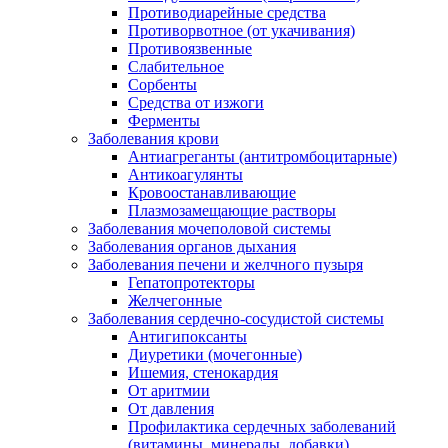
Противодиарейные средства
Противорвотное (от укачивания)
Противоязвенные
Слабительное
Сорбенты
Средства от изжоги
Ферменты
Заболевания крови
Антиагреганты (антитромбоцитарные)
Антикоагулянты
Кровоостанавливающие
Плазмозамещающие растворы
Заболевания мочеполовой системы
Заболевания органов дыхания
Заболевания печени и желчного пузыря
Гепатопротекторы
Желчегонные
Заболевания сердечно-сосудистой системы
Антигипоксанты
Диуретики (мочегонные)
Ишемия, стенокардия
От аритмии
От давления
Профилактика сердечных заболеваний
(витамины, минералы, добавки)