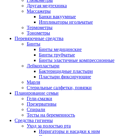
Глюкометры
Другая медтехника
Массажеры
Банки вакуумные
Иппликаторы игольчатые
Термометры
Тонометры
Перевязочные средства
Бинты
Бинты медицинские
Бинты трубчатые
Бинты эластичные компрессионные
Лейкопластыри
Бактерицидные пластыри
Пластыри фиксирующие
Марля
Стерильные салфетки, повязки
Планирование семьи
Гели-смазки
Презервативы
Спирали
Тесты на беременность
Средства гигиены
Уход за полостью рта
Ирригаторы и насадки к ним