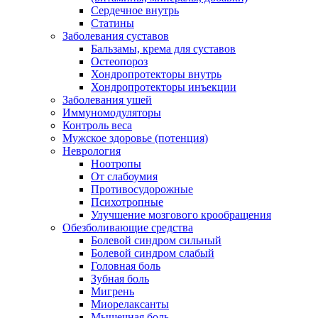
Сердечное внутрь
Статины
Заболевания суставов
Бальзамы, крема для суставов
Остеопороз
Хондропротекторы внутрь
Хондропротекторы инъекции
Заболевания ушей
Иммуномодуляторы
Контроль веса
Мужское здоровье (потенция)
Неврология
Ноотропы
От слабоумия
Противосудорожные
Психотропные
Улучшение мозгового крообращения
Обезболивающие средства
Болевой синдром сильный
Болевой синдром слабый
Головная боль
Зубная боль
Мигрень
Миорелаксанты
Мышечная боль