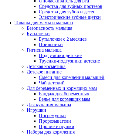
Ополаскиватель для рта
Средства для зубных протезов
Средства для зубов и десен
Электрические зубные щетки
Товары для мамы и малыша
Безопасность малыша
Бутылочки
Бутылочки с 2 месяцев
Поильники
Гигиена малыша
Подгузники детские
Трусики-подгузники детские
Детская косметика
Детское питание
Смеси для кормления малышей
Чай детский
Для беременных и кормящих мам
Бандаж для беременных
Белье для кормящих мам
Для купания малыша
Игрушки
Погремушки
Прорезыватели
Прочие игрушки
Наборы для кормления