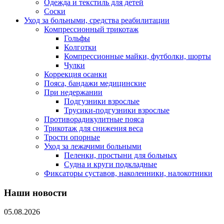
Одежда и текстиль для детей
Соски
Уход за больными, средства реабилитации
Компрессионный трикотаж
Гольфы
Колготки
Компрессионные майки, футболки, шорты
Чулки
Коррекция осанки
Пояса, бандажи медицинские
При недержании
Подгузники взрослые
Трусики-подгузники взрослые
Противорадикулитные пояса
Трикотаж для снижения веса
Трости опорные
Уход за лежачими больными
Пеленки, простыни для больных
Судна и круги подкладные
Фиксаторы суставов, наколенники, налокотники
Наши новости
05.08.2026