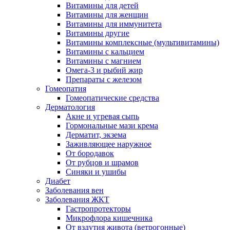
Витамины для детей
Витамины для женщин
Витамины для иммунитета
Витамины другие
Витамины комплексные (мультивитамины)
Витамины с кальцием
Витамины с магнием
Омега-3 и рыбий жир
Препараты с железом
Гомеопатия
Гомеопатические средства
Дерматология
Акне и угревая сыпь
Гормональные мази крема
Дерматит, экзема
Заживляющее наружное
От бородавок
От рубцов и шрамов
Синяки и ушибы
Диабет
Заболевания вен
Заболевания ЖКТ
Гастропротекторы
Микрофлора кишечника
От вздутия живота (ветрогонные)