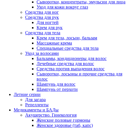
Сыворотки, концентраты, эмульсии для лица
Уход для кожи вокруг глаз
Средства для ног
Средства для рук
Для ногтей
Крем для рук
Средства для тела
Крем для тела, лосьон, бальзам
Массажные крема
Специальные средства для тела
Уход за волосами
Бальзамы, кондиционеры для волос
Лечебные средства для волос
Средства против выпадения волос
Сыворотки, лосьоны и прочие средства для
волос
Шампунь для волос
Шампунь от перхоти
Летние серии
Для загара
Репелленты
Медикаменты и БАДы
Акушерство. Гинекология
Женские половые гормоны
Женское здоровье (таб, капс)