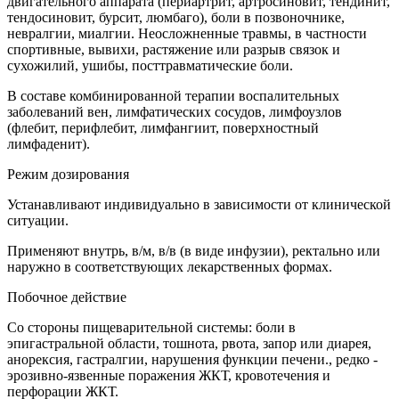
двигательного аппарата (периартрит, артросиновит, тендинит,
тендосиновит, бурсит, люмбаго), боли в позвоночнике,
невралгии, миалгии. Неосложненные травмы, в частности
спортивные, вывихи, растяжение или разрыв связок и
сухожилий, ушибы, посттравматические боли.
В составе комбинированной терапии воспалительных
заболеваний вен, лимфатических сосудов, лимфоузлов
(флебит, перифлебит, лимфангиит, поверхностный
лимфаденит).
Режим дозирования
Устанавливают индивидуально в зависимости от клинической
ситуации.
Применяют внутрь, в/м, в/в (в виде инфузии), ректально или
наружно в соответствующих лекарственных формах.
Побочное действие
Со стороны пищеварительной системы: боли в
эпигастральной области, тошнота, рвота, запор или диарея,
анорексия, гастралгии, нарушения функции печени., редко -
эрозивно-язвенные поражения ЖКТ, кровотечения и
перфорации ЖКТ.