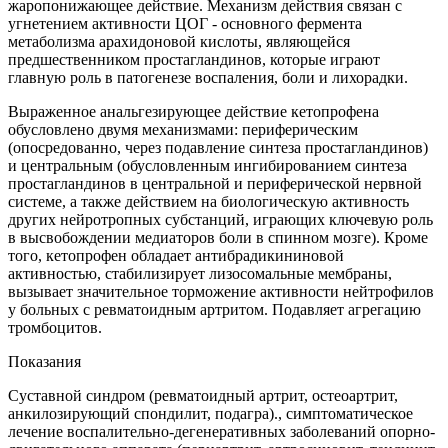
жаропонижающее действие. Механизм действия связан с
угнетением активности ЦОГ - основного фермента
метаболизма арахидоновой кислоты, являющейся
предшественником простагландинов, которые играют
главную роль в патогенезе воспаления, боли и лихорадки.
Выраженное анальгезирующее действие кетопрофена
обусловлено двумя механизмами: периферическим
(опосредованно, через подавление синтеза простагландинов)
и центральным (обусловленным ингибированием синтеза
простагландинов в центральной и периферической нервной
системе, а также действием на биологическую активность
других нейротропных субстанций, играющих ключевую роль
в высвобождении медиаторов боли в спинном мозге). Кроме
того, кетопрофен обладает антибрадикининовой
активностью, стабилизирует лизосомальные мембраны,
вызывает значительное торможение активности нейтрофилов
у больных с ревматоидным артритом. Подавляет агрегацию
тромбоцитов.
Показания
Суставной синдром (ревматоидный артрит, остеоартрит,
анкилозирующий спондилит, подагра)., симптоматическое
лечение воспалительно-дегенеративных заболеваний опорно-