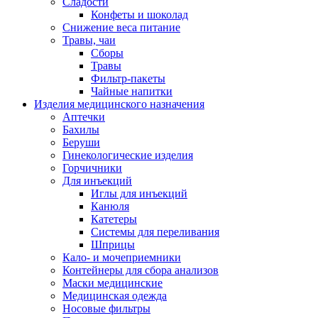
Сладости
Конфеты и шоколад
Снижение веса питание
Травы, чаи
Сборы
Травы
Фильтр-пакеты
Чайные напитки
Изделия медицинского назначения
Аптечки
Бахилы
Беруши
Гинекологические изделия
Горчичники
Для инъекций
Иглы для инъекций
Канюля
Катетеры
Системы для переливания
Шприцы
Кало- и мочеприемники
Контейнеры для сбора анализов
Маски медицинские
Медицинская одежда
Носовые фильтры