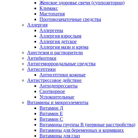
Женское здоровье свечи (суппозитории)
Климакс
Мастопатия
Противозачаточные средства
Аллергия
Аллергены
Аллергия взрослым
Аллергия детское
Аллергия мази и крема
Анестезия и растворители
Антибиотики
Антигеморроидальные средства
Антисептики
Антисептики кожные
Антистрессовое действие
Антидепрессанты
Снотворное
Успокоительные
Витамины и микроэлементы
Витамин Д
Витамин Е
Витамин С
Витамины группы В (нервные расстройства)
Витамины для беременных и кормящих
Витамины для глаз