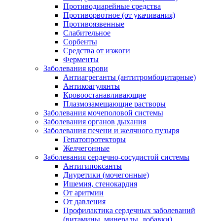
Противодиарейные средства
Противорвотное (от укачивания)
Противоязвенные
Слабительное
Сорбенты
Средства от изжоги
Ферменты
Заболевания крови
Антиагреганты (антитромбоцитарные)
Антикоагулянты
Кровоостанавливающие
Плазмозамещающие растворы
Заболевания мочеполовой системы
Заболевания органов дыхания
Заболевания печени и желчного пузыря
Гепатопротекторы
Желчегонные
Заболевания сердечно-сосудистой системы
Антигипоксанты
Диуретики (мочегонные)
Ишемия, стенокардия
От аритмии
От давления
Профилактика сердечных заболеваний
(витамины, минералы, добавки)