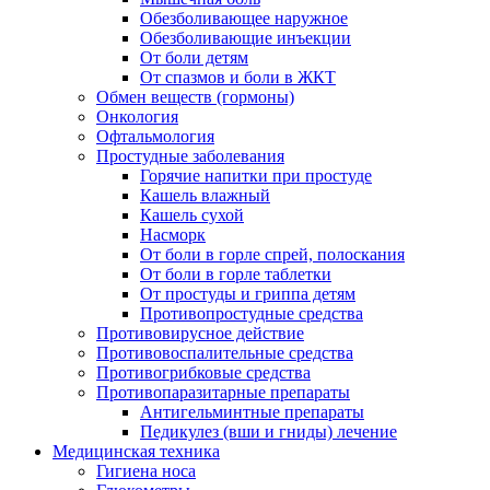
Обезболивающее наружное
Обезболивающие инъекции
От боли детям
От спазмов и боли в ЖКТ
Обмен веществ (гормоны)
Онкология
Офтальмология
Простудные заболевания
Горячие напитки при простуде
Кашель влажный
Кашель сухой
Насморк
От боли в горле спрей, полоскания
От боли в горле таблетки
От простуды и гриппа детям
Противопростудные средства
Противовирусное действие
Противовоспалительные средства
Противогрибковые средства
Противопаразитарные препараты
Антигельминтные препараты
Педикулез (вши и гниды) лечение
Медицинская техника
Гигиена носа