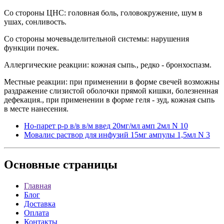
Со стороны ЦНС: головная боль, головокружение, шум в
ушах, сонливость.
Со стороны мочевыделительной системы: нарушения
функции почек.
Аллергические реакции: кожная сыпь., редко - бронхоспазм.
Местные реакции: при применении в форме свечей возможны
раздражение слизистой оболочки прямой кишки, болезненная
дефекация., при применении в форме геля - зуд, кожная сыпь
в месте нанесения.
Но-парет р-р в/в в/м введ 20мг/мл амп 2мл N 10
Мовалис раствор для инфузий 15мг ампулы 1,5мл N 3
Основные
страницы
Главная
Блог
Доставка
Оплата
Контакты