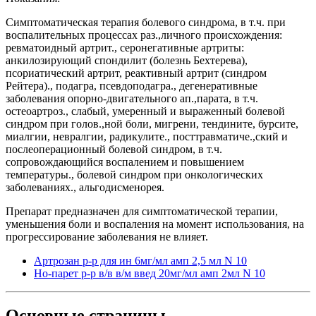
Симптоматическая терапия болевого синдрома, в т.ч. при
воспалительных процессах раз­.,личного происхождения:
ревматоидный артрит., серонегативные артриты:
анкилозирующий спондилит (болезнь Бехтерева),
псориатический артрит, реактивный артрит (синдром
Рейтера)., подагра, псевдоподагра., дегенеративные
заболевания опорно-двигательного ап­.,парата, в т.ч.
остеоартроз., слабый, умеренный и выраженный болевой
синдром при голов­.,ной боли, мигрени, тендините, бурсите,
миалгии, невралгии, радикулите., посттравматиче­.,ский и
послеоперационный болевой синдром, в т.ч.
сопровождающийся воспалением и повышением
температуры., болевой синдром при онкологических
заболеваниях., альгодисменорея.
Препарат предназначен для симптоматической терапии,
уменьшения боли и воспаления на момент использования, на
прогрессирование заболевания не влияет.
Артрозан р-р для ин 6мг/мл амп 2,5 мл N 10
Но-парет р-р в/в в/м введ 20мг/мл амп 2мл N 10
Основные
страницы