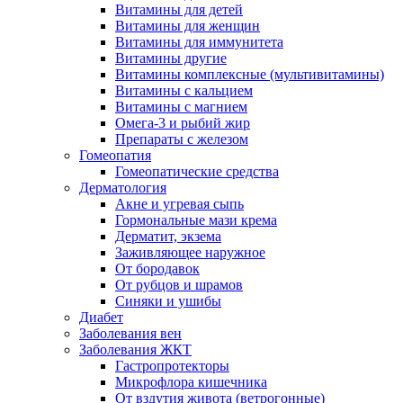
Витамины для детей
Витамины для женщин
Витамины для иммунитета
Витамины другие
Витамины комплексные (мультивитамины)
Витамины с кальцием
Витамины с магнием
Омега-3 и рыбий жир
Препараты с железом
Гомеопатия
Гомеопатические средства
Дерматология
Акне и угревая сыпь
Гормональные мази крема
Дерматит, экзема
Заживляющее наружное
От бородавок
От рубцов и шрамов
Синяки и ушибы
Диабет
Заболевания вен
Заболевания ЖКТ
Гастропротекторы
Микрофлора кишечника
От вздутия живота (ветрогонные)