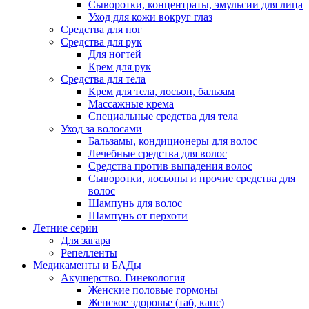
Сыворотки, концентраты, эмульсии для лица
Уход для кожи вокруг глаз
Средства для ног
Средства для рук
Для ногтей
Крем для рук
Средства для тела
Крем для тела, лосьон, бальзам
Массажные крема
Специальные средства для тела
Уход за волосами
Бальзамы, кондиционеры для волос
Лечебные средства для волос
Средства против выпадения волос
Сыворотки, лосьоны и прочие средства для
волос
Шампунь для волос
Шампунь от перхоти
Летние серии
Для загара
Репелленты
Медикаменты и БАДы
Акушерство. Гинекология
Женские половые гормоны
Женское здоровье (таб, капс)