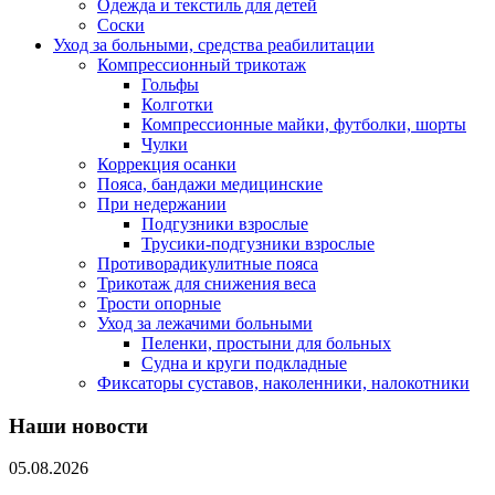
Одежда и текстиль для детей
Соски
Уход за больными, средства реабилитации
Компрессионный трикотаж
Гольфы
Колготки
Компрессионные майки, футболки, шорты
Чулки
Коррекция осанки
Пояса, бандажи медицинские
При недержании
Подгузники взрослые
Трусики-подгузники взрослые
Противорадикулитные пояса
Трикотаж для снижения веса
Трости опорные
Уход за лежачими больными
Пеленки, простыни для больных
Судна и круги подкладные
Фиксаторы суставов, наколенники, налокотники
Наши новости
05.08.2026