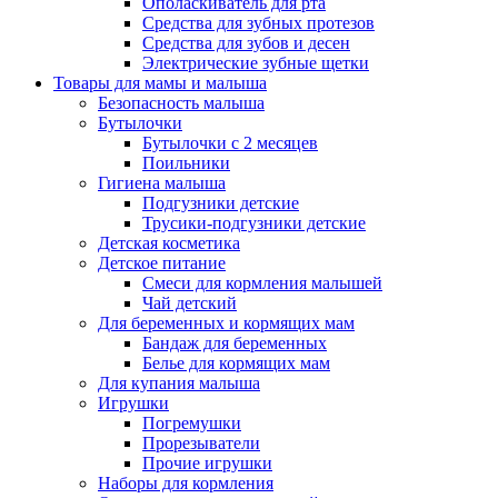
Ополаскиватель для рта
Средства для зубных протезов
Средства для зубов и десен
Электрические зубные щетки
Товары для мамы и малыша
Безопасность малыша
Бутылочки
Бутылочки с 2 месяцев
Поильники
Гигиена малыша
Подгузники детские
Трусики-подгузники детские
Детская косметика
Детское питание
Смеси для кормления малышей
Чай детский
Для беременных и кормящих мам
Бандаж для беременных
Белье для кормящих мам
Для купания малыша
Игрушки
Погремушки
Прорезыватели
Прочие игрушки
Наборы для кормления