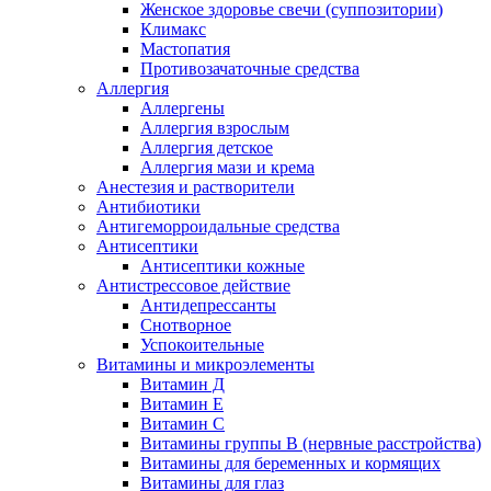
Женское здоровье свечи (суппозитории)
Климакс
Мастопатия
Противозачаточные средства
Аллергия
Аллергены
Аллергия взрослым
Аллергия детское
Аллергия мази и крема
Анестезия и растворители
Антибиотики
Антигеморроидальные средства
Антисептики
Антисептики кожные
Антистрессовое действие
Антидепрессанты
Снотворное
Успокоительные
Витамины и микроэлементы
Витамин Д
Витамин Е
Витамин С
Витамины группы В (нервные расстройства)
Витамины для беременных и кормящих
Витамины для глаз