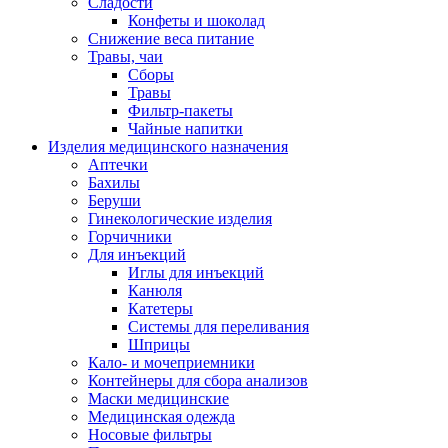
Сладости
Конфеты и шоколад
Снижение веса питание
Травы, чаи
Сборы
Травы
Фильтр-пакеты
Чайные напитки
Изделия медицинского назначения
Аптечки
Бахилы
Беруши
Гинекологические изделия
Горчичники
Для инъекций
Иглы для инъекций
Канюля
Катетеры
Системы для переливания
Шприцы
Кало- и мочеприемники
Контейнеры для сбора анализов
Маски медицинские
Медицинская одежда
Носовые фильтры