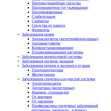
Противодиарейные средства
Противорвотное (от укачивания)
Противоязвенные
Слабительное
Сорбенты
Средства от изжоги
Ферменты
Заболевания крови
Антиагреганты (антитромбоцитарные)
Антикоагулянты
Кровоостанавливающие
Плазмозамещающие растворы
Заболевания мочеполовой системы
Заболевания органов дыхания
Заболевания печени и желчного пузыря
Гепатопротекторы
Желчегонные
Заболевания сердечно-сосудистой системы
Антигипоксанты
Диуретики (мочегонные)
Ишемия, стенокардия
От аритмии
От давления
Профилактика сердечных заболеваний
(витамины, минералы, добавки)