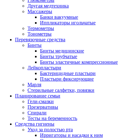
Глюкометры
Другая медтехника
Массажеры
Банки вакуумные
Иппликаторы игольчатые
Термометры
Тонометры
Перевязочные средства
Бинты
Бинты медицинские
Бинты трубчатые
Бинты эластичные компрессионные
Лейкопластыри
Бактерицидные пластыри
Пластыри фиксирующие
Марля
Стерильные салфетки, повязки
Планирование семьи
Гели-смазки
Презервативы
Спирали
Тесты на беременность
Средства гигиены
Уход за полостью рта
Ирригаторы и насадки к ним