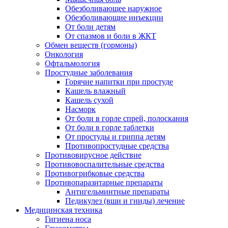
Обезболивающее наружное
Обезболивающие инъекции
От боли детям
От спазмов и боли в ЖКТ
Обмен веществ (гормоны)
Онкология
Офтальмология
Простудные заболевания
Горячие напитки при простуде
Кашель влажный
Кашель сухой
Насморк
От боли в горле спрей, полоскания
От боли в горле таблетки
От простуды и гриппа детям
Противопростудные средства
Противовирусное действие
Противовоспалительные средства
Противогрибковые средства
Противопаразитарные препараты
Антигельминтные препараты
Педикулез (вши и гниды) лечение
Медицинская техника
Гигиена носа