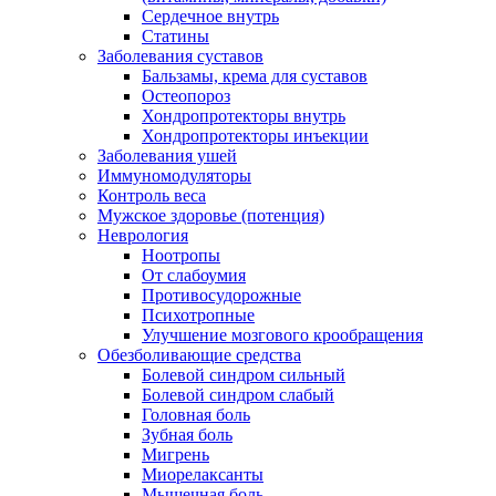
Сердечное внутрь
Статины
Заболевания суставов
Бальзамы, крема для суставов
Остеопороз
Хондропротекторы внутрь
Хондропротекторы инъекции
Заболевания ушей
Иммуномодуляторы
Контроль веса
Мужское здоровье (потенция)
Неврология
Ноотропы
От слабоумия
Противосудорожные
Психотропные
Улучшение мозгового крообращения
Обезболивающие средства
Болевой синдром сильный
Болевой синдром слабый
Головная боль
Зубная боль
Мигрень
Миорелаксанты
Мышечная боль