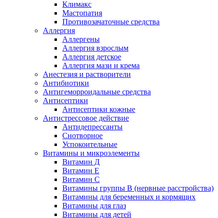
Климакс
Мастопатия
Противозачаточные средства
Аллергия
Аллергены
Аллергия взрослым
Аллергия детское
Аллергия мази и крема
Анестезия и растворители
Антибиотики
Антигеморроидальные средства
Антисептики
Антисептики кожные
Антистрессовое действие
Антидепрессанты
Снотворное
Успокоительные
Витамины и микроэлементы
Витамин Д
Витамин Е
Витамин С
Витамины группы В (нервные расстройства)
Витамины для беременных и кормящих
Витамины для глаз
Витамины для детей