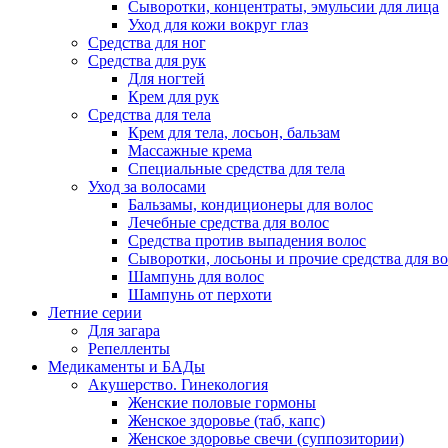
Сыворотки, концентраты, эмульсии для лица
Уход для кожи вокруг глаз
Средства для ног
Средства для рук
Для ногтей
Крем для рук
Средства для тела
Крем для тела, лосьон, бальзам
Массажные крема
Специальные средства для тела
Уход за волосами
Бальзамы, кондиционеры для волос
Лечебные средства для волос
Средства против выпадения волос
Сыворотки, лосьоны и прочие средства для в
Шампунь для волос
Шампунь от перхоти
Летние серии
Для загара
Репелленты
Медикаменты и БАДы
Акушерство. Гинекология
Женские половые гормоны
Женское здоровье (таб, капс)
Женское здоровье свечи (суппозитории)