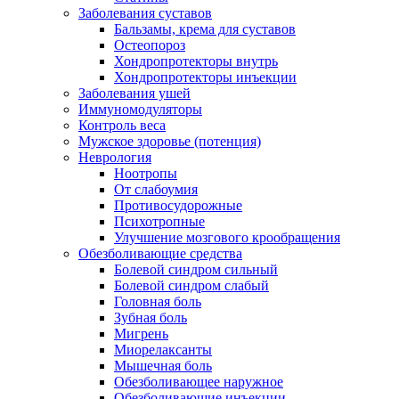
Заболевания суставов
Бальзамы, крема для суставов
Остеопороз
Хондропротекторы внутрь
Хондропротекторы инъекции
Заболевания ушей
Иммуномодуляторы
Контроль веса
Мужское здоровье (потенция)
Неврология
Ноотропы
От слабоумия
Противосудорожные
Психотропные
Улучшение мозгового крообращения
Обезболивающие средства
Болевой синдром сильный
Болевой синдром слабый
Головная боль
Зубная боль
Мигрень
Миорелаксанты
Мышечная боль
Обезболивающее наружное
Обезболивающие инъекции