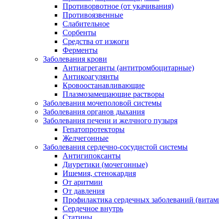
Противорвотное (от укачивания)
Противоязвенные
Слабительное
Сорбенты
Средства от изжоги
Ферменты
Заболевания крови
Антиагреганты (антитромбоцитарные)
Антикоагулянты
Кровоостанавливающие
Плазмозамещающие растворы
Заболевания мочеполовой системы
Заболевания органов дыхания
Заболевания печени и желчного пузыря
Гепатопротекторы
Желчегонные
Заболевания сердечно-сосудистой системы
Антигипоксанты
Диуретики (мочегонные)
Ишемия, стенокардия
От аритмии
От давления
Профилактика сердечных заболеваний (витам
Сердечное внутрь
Статины