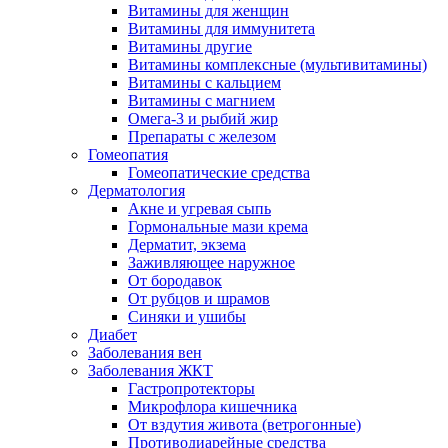
Витамины для женщин
Витамины для иммунитета
Витамины другие
Витамины комплексные (мультивитамины)
Витамины с кальцием
Витамины с магнием
Омега-3 и рыбий жир
Препараты с железом
Гомеопатия
Гомеопатические средства
Дерматология
Акне и угревая сыпь
Гормональные мази крема
Дерматит, экзема
Заживляющее наружное
От бородавок
От рубцов и шрамов
Синяки и ушибы
Диабет
Заболевания вен
Заболевания ЖКТ
Гастропротекторы
Микрофлора кишечника
От вздутия живота (ветрогонные)
Противодиарейные средства