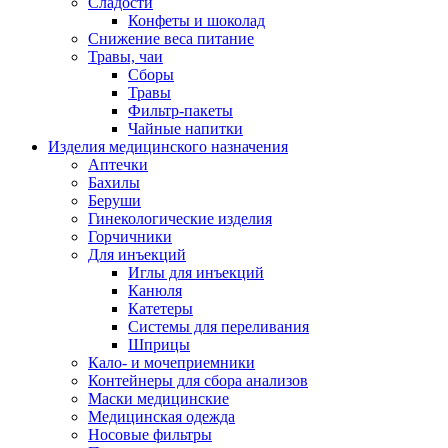
Сладости
Конфеты и шоколад
Снижение веса питание
Травы, чаи
Сборы
Травы
Фильтр-пакеты
Чайные напитки
Изделия медицинского назначения
Аптечки
Бахилы
Беруши
Гинекологические изделия
Горчичники
Для инъекций
Иглы для инъекций
Канюля
Катетеры
Системы для переливания
Шприцы
Кало- и мочеприемники
Контейнеры для сбора анализов
Маски медицинские
Медицинская одежда
Носовые фильтры