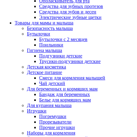
Ополаскиватель для рта
Средства для зубных протезов
Средства для зубов и десен
Электрические зубные щетки
Товары для мамы и малыша
Безопасность малыша
Бутылочки
Бутылочки с 2 месяцев
Поильники
Гигиена малыша
Подгузники детские
Трусики-подгузники детские
Детская косметика
Детское питание
Смеси для кормления малышей
Чай детский
Для беременных и кормящих мам
Бандаж для беременных
Белье для кормящих мам
Для купания малыша
Игрушки
Погремушки
Прорезыватели
Прочие игрушки
Наборы для кормления