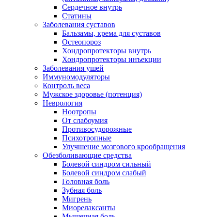
Сердечное внутрь
Статины
Заболевания суставов
Бальзамы, крема для суставов
Остеопороз
Хондропротекторы внутрь
Хондропротекторы инъекции
Заболевания ушей
Иммуномодуляторы
Контроль веса
Мужское здоровье (потенция)
Неврология
Ноотропы
От слабоумия
Противосудорожные
Психотропные
Улучшение мозгового крообращения
Обезболивающие средства
Болевой синдром сильный
Болевой синдром слабый
Головная боль
Зубная боль
Мигрень
Миорелаксанты
Мышечная боль