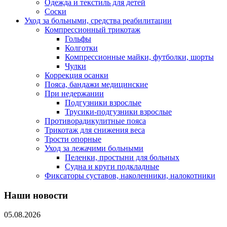
Одежда и текстиль для детей
Соски
Уход за больными, средства реабилитации
Компрессионный трикотаж
Гольфы
Колготки
Компрессионные майки, футболки, шорты
Чулки
Коррекция осанки
Пояса, бандажи медицинские
При недержании
Подгузники взрослые
Трусики-подгузники взрослые
Противорадикулитные пояса
Трикотаж для снижения веса
Трости опорные
Уход за лежачими больными
Пеленки, простыни для больных
Судна и круги подкладные
Фиксаторы суставов, наколенники, налокотники
Наши новости
05.08.2026