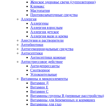
Женское здоровье свечи (суппозитории)
Климакс
Мастопатия
Противозачаточные средства
Аллергия
Аллергены
Аллергия взрослым
Аллергия детское
Аллергия мази и крема
Анестезия и растворители
Антибиотики
Антигеморроидальные средства
Антисептики
Антисептики кожные
Антистрессовое действие
Антидепрессанты
Снотворное
Успокоительные
Витамины и микроэлементы
Витамин Д
Витамин Е
Витамин С
Витамины группы В (нервные расстройства)
Витамины для беременных и кормящих
Витамины для глаз