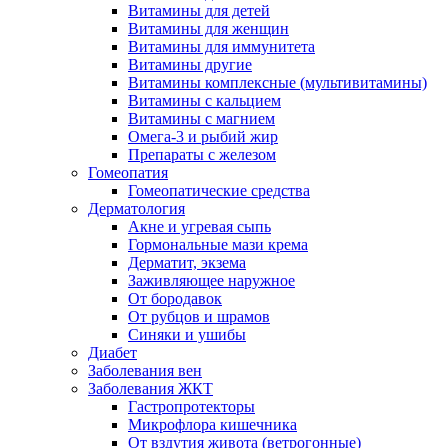
Витамины для детей
Витамины для женщин
Витамины для иммунитета
Витамины другие
Витамины комплексные (мультивитамины)
Витамины с кальцием
Витамины с магнием
Омега-3 и рыбий жир
Препараты с железом
Гомеопатия
Гомеопатические средства
Дерматология
Акне и угревая сыпь
Гормональные мази крема
Дерматит, экзема
Заживляющее наружное
От бородавок
От рубцов и шрамов
Синяки и ушибы
Диабет
Заболевания вен
Заболевания ЖКТ
Гастропротекторы
Микрофлора кишечника
От вздутия живота (ветрогонные)