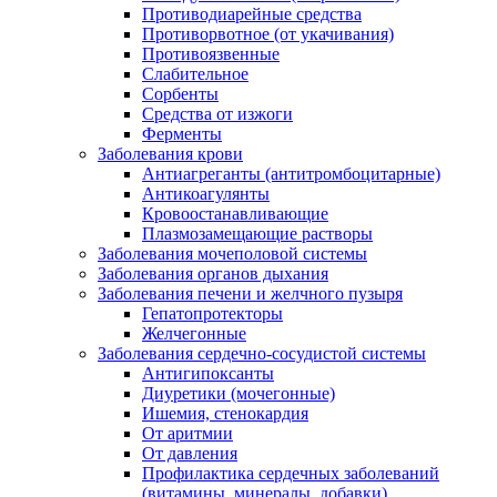
Противодиарейные средства
Противорвотное (от укачивания)
Противоязвенные
Слабительное
Сорбенты
Средства от изжоги
Ферменты
Заболевания крови
Антиагреганты (антитромбоцитарные)
Антикоагулянты
Кровоостанавливающие
Плазмозамещающие растворы
Заболевания мочеполовой системы
Заболевания органов дыхания
Заболевания печени и желчного пузыря
Гепатопротекторы
Желчегонные
Заболевания сердечно-сосудистой системы
Антигипоксанты
Диуретики (мочегонные)
Ишемия, стенокардия
От аритмии
От давления
Профилактика сердечных заболеваний
(витамины, минералы, добавки)