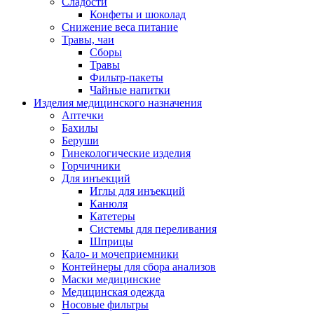
Сладости
Конфеты и шоколад
Снижение веса питание
Травы, чаи
Сборы
Травы
Фильтр-пакеты
Чайные напитки
Изделия медицинского назначения
Аптечки
Бахилы
Беруши
Гинекологические изделия
Горчичники
Для инъекций
Иглы для инъекций
Канюля
Катетеры
Системы для переливания
Шприцы
Кало- и мочеприемники
Контейнеры для сбора анализов
Маски медицинские
Медицинская одежда
Носовые фильтры