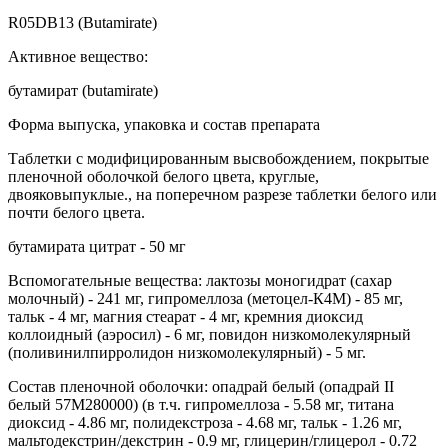
R05DB13 (Butamirate)
Активное вещество:
бутамират (butamirate)
Форма выпуска, упаковка и состав препарата
Таблетки с модифицированным высвобождением, покрытые
пленочной оболочкой белого цвета, круглые,
двояковыпуклые., на поперечном разрезе таблетки белого или
почти белого цвета.
бутамирата цитрат - 50 мг
Вспомогательные вещества: лактозы моногидрат (сахар
молочный) - 241 мг, гипромеллоза (метоцел-К4М) - 85 мг,
тальк - 4 мг, магния стеарат - 4 мг, кремния диоксид
коллоидный (аэросил) - 6 мг, повидон низкомолекулярный
(поливинилпирролидон низкомолекулярный) - 5 мг.
Состав пленочной оболочки: опадрай белый (опадрай II
белый 57М280000) (в т.ч. гипромеллоза - 5.58 мг, титана
диоксид - 4.86 мг, полидекстроза - 4.68 мг, тальк - 1.26 мг,
мальтодекстрин/декстрин - 0.9 мг, глицерин/глицерол - 0.72