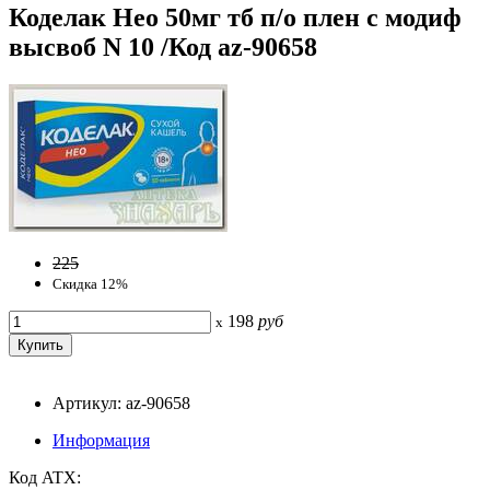
Коделак Нео 50мг тб п/о плен с модиф
высвоб N 10 /Код az-90658
225
Скидка 12%
198
руб
x
Артикул: az-90658
Информация
Код ATX: