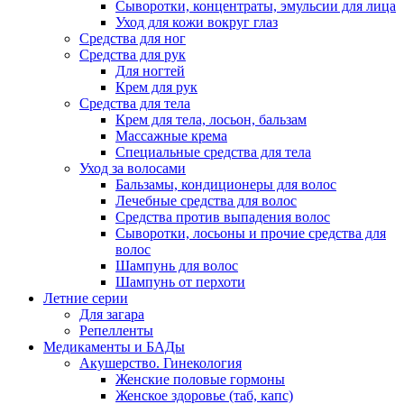
Сыворотки, концентраты, эмульсии для лица
Уход для кожи вокруг глаз
Средства для ног
Средства для рук
Для ногтей
Крем для рук
Средства для тела
Крем для тела, лосьон, бальзам
Массажные крема
Специальные средства для тела
Уход за волосами
Бальзамы, кондиционеры для волос
Лечебные средства для волос
Средства против выпадения волос
Сыворотки, лосьоны и прочие средства для
волос
Шампунь для волос
Шампунь от перхоти
Летние серии
Для загара
Репелленты
Медикаменты и БАДы
Акушерство. Гинекология
Женские половые гормоны
Женское здоровье (таб, капс)