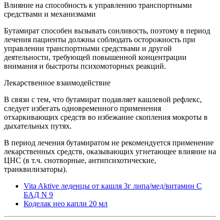
Влияние на способность к управлению транспортными
средствами и механизмами
Бутамират способен вызывать сонливость, поэтому в период
лечения пациенты должны соблюдать осторожность при
управлении транспортными средствами и другой
деятельности, требующей повышенной концентрации
внимания и быстроты психомоторных реакций.
Лекарственное взаимодействие
В связи с тем, что бутамират подавляет кашлевой рефлекс,
следует избегать одновременного применения
отхаркивающих средств во избежание скопления мокроты в
дыхательных путях.
В период лечения бутамиратом не рекомендуется применение
лекарственных средств, оказывающих угнетающее влияние на
ЦНС (в т.ч. снотворные, антипсихотические,
транквилизаторы).
Vita Aktive леденцы от кашля 3г липа/мед/витамин С
БАД N 9
Коделак нео капли 20 мл