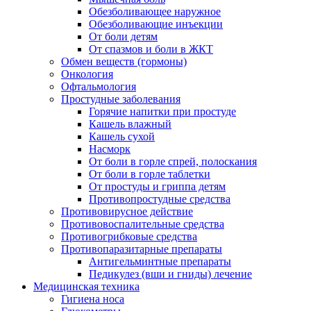
Обезболивающее наружное
Обезболивающие инъекции
От боли детям
От спазмов и боли в ЖКТ
Обмен веществ (гормоны)
Онкология
Офтальмология
Простудные заболевания
Горячие напитки при простуде
Кашель влажный
Кашель сухой
Насморк
От боли в горле спрей, полоскания
От боли в горле таблетки
От простуды и гриппа детям
Противопростудные средства
Противовирусное действие
Противовоспалительные средства
Противогрибковые средства
Противопаразитарные препараты
Антигельминтные препараты
Педикулез (вши и гниды) лечение
Медицинская техника
Гигиена носа