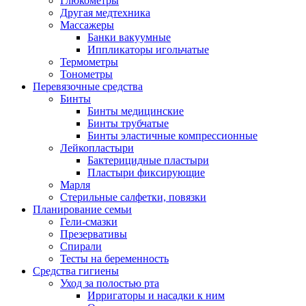
Глюкометры
Другая медтехника
Массажеры
Банки вакуумные
Иппликаторы игольчатые
Термометры
Тонометры
Перевязочные средства
Бинты
Бинты медицинские
Бинты трубчатые
Бинты эластичные компрессионные
Лейкопластыри
Бактерицидные пластыри
Пластыри фиксирующие
Марля
Стерильные салфетки, повязки
Планирование семьи
Гели-смазки
Презервативы
Спирали
Тесты на беременность
Средства гигиены
Уход за полостью рта
Ирригаторы и насадки к ним