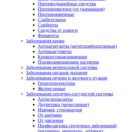
Противодиарейные средства
Противорвотное (от укачивания)
Противоязвенные
Слабительное
Сорбенты
Средства от изжоги
Ферменты
Заболевания крови
Антиагреганты (антитромбоцитарные)
Антикоагулянты
Кровоостанавливающие
Плазмозамещающие растворы
Заболевания мочеполовой системы
Заболевания органов дыхания
Заболевания печени и желчного пузыря
Гепатопротекторы
Желчегонные
Заболевания сердечно-сосудистой системы
Антигипоксанты
Диуретики (мочегонные)
Ишемия, стенокардия
От аритмии
От давления
Профилактика сердечных заболеваний
(витамины, минералы, добавки)