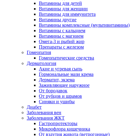
Витамины для детей
Витамины для женщин
Витамины для иммунитета
Витамины другие
Витамины комплексные (мультивитамины)
Витамины с кальцием
Витамины с магнием
Омега-3 и рыбий жир
Препараты с железом
Гомеопатия
Гомеопатические средства
Дерматология
Акне и угревая сыпь
Гормональные мази крема
Дерматит, экзема
Заживляющее наружное
От бородавок
От рубцов и шрамов
Синяки и ушибы
Диабет
Заболевания вен
Заболевания ЖКТ
Гастропротекторы
Микрофлора кишечника
От вздутия живота (ветрогонные)