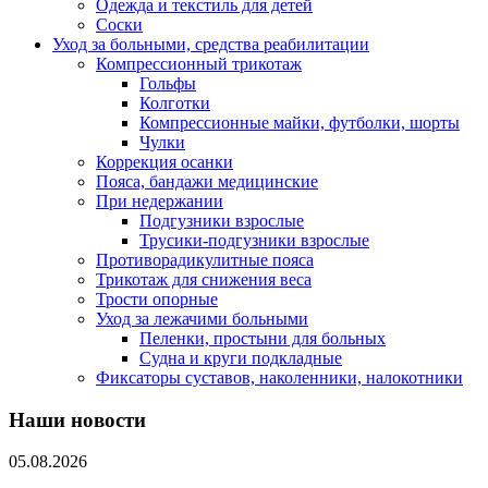
Одежда и текстиль для детей
Соски
Уход за больными, средства реабилитации
Компрессионный трикотаж
Гольфы
Колготки
Компрессионные майки, футболки, шорты
Чулки
Коррекция осанки
Пояса, бандажи медицинские
При недержании
Подгузники взрослые
Трусики-подгузники взрослые
Противорадикулитные пояса
Трикотаж для снижения веса
Трости опорные
Уход за лежачими больными
Пеленки, простыни для больных
Судна и круги подкладные
Фиксаторы суставов, наколенники, налокотники
Наши новости
05.08.2026