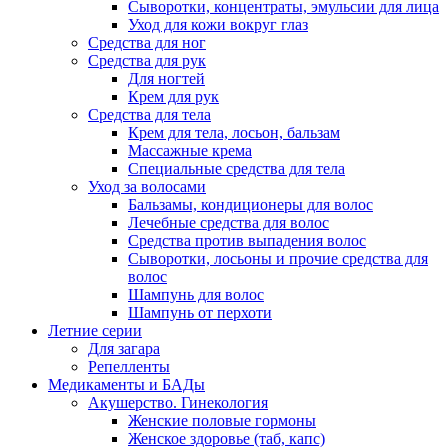
Сыворотки, концентраты, эмульсии для лица
Уход для кожи вокруг глаз
Средства для ног
Средства для рук
Для ногтей
Крем для рук
Средства для тела
Крем для тела, лосьон, бальзам
Массажные крема
Специальные средства для тела
Уход за волосами
Бальзамы, кондиционеры для волос
Лечебные средства для волос
Средства против выпадения волос
Сыворотки, лосьоны и прочие средства для
волос
Шампунь для волос
Шампунь от перхоти
Летние серии
Для загара
Репелленты
Медикаменты и БАДы
Акушерство. Гинекология
Женские половые гормоны
Женское здоровье (таб, капс)