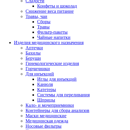
Сладости
Конфеты и шоколад
Снижение веса питание
Травы, чаи
Сборы
Травы
Фильтр-пакеты
Чайные напитки
Изделия медицинского назначения
Аптечки
Бахилы
Беруши
Гинекологические изделия
Горчичники
Для инъекций
Иглы для инъекций
Канюля
Катетеры
Системы для переливания
Шприцы
Кало- и мочеприемники
Контейнеры для сбора анализов
Маски медицинские
Медицинская одежда
Носовые фильтры