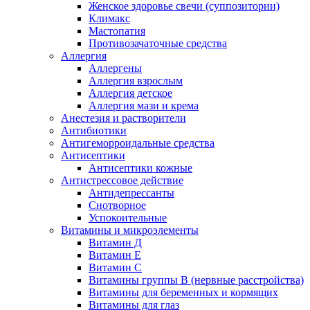
Женское здоровье свечи (суппозитории)
Климакс
Мастопатия
Противозачаточные средства
Аллергия
Аллергены
Аллергия взрослым
Аллергия детское
Аллергия мази и крема
Анестезия и растворители
Антибиотики
Антигеморроидальные средства
Антисептики
Антисептики кожные
Антистрессовое действие
Антидепрессанты
Снотворное
Успокоительные
Витамины и микроэлементы
Витамин Д
Витамин Е
Витамин С
Витамины группы В (нервные расстройства)
Витамины для беременных и кормящих
Витамины для глаз