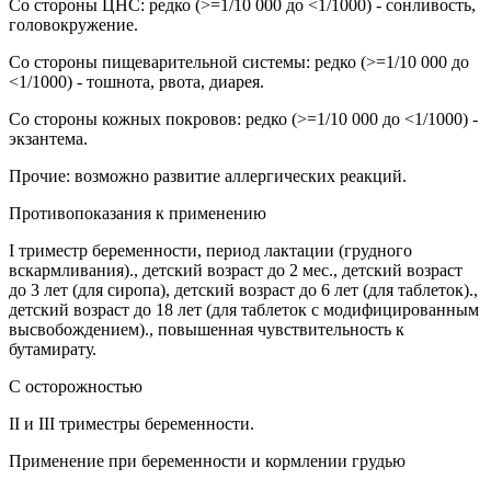
Со стороны ЦНС: редко (>=1/10 000 до <1/1000) - сонливость,
головокружение.
Со стороны пищеварительной системы: редко (>=1/10 000 до
<1/1000) - тошнота, рвота, диарея.
Со стороны кожных покровов: редко (>=1/10 000 до <1/1000) -
экзантема.
Прочие: возможно развитие аллергических реакций.
Противопоказания к применению
I триместр беременности, период лактации (грудного
вскармливания)., детский возраст до 2 мес., детский возраст
до 3 лет (для сиропа), детский возраст до 6 лет (для таблеток).,
детский возраст до 18 лет (для таблеток с модифицированным
высвобождением)., повышенная чувствительность к
бутамирату.
С осторожностью
II и III триместры беременности.
Применение при беременности и кормлении грудью