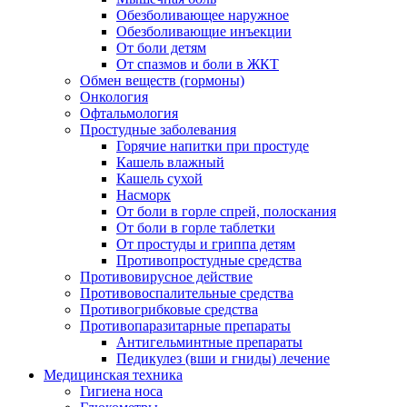
Обезболивающее наружное
Обезболивающие инъекции
От боли детям
От спазмов и боли в ЖКТ
Обмен веществ (гормоны)
Онкология
Офтальмология
Простудные заболевания
Горячие напитки при простуде
Кашель влажный
Кашель сухой
Насморк
От боли в горле спрей, полоскания
От боли в горле таблетки
От простуды и гриппа детям
Противопростудные средства
Противовирусное действие
Противовоспалительные средства
Противогрибковые средства
Противопаразитарные препараты
Антигельминтные препараты
Педикулез (вши и гниды) лечение
Медицинская техника
Гигиена носа