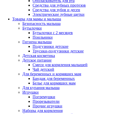
Ополаскиватель для рта
Средства для зубных протезов
Средства для зубов и десен
Электрические зубные щетки
Товары для мамы и малыша
Безопасность малыша
Бутылочки
Бутылочки с 2 месяцев
Поильники
Гигиена малыша
Подгузники детские
Трусики-подгузники детские
Детская косметика
Детское питание
Смеси для кормления малышей
Чай детский
Для беременных и кормящих мам
Бандаж для беременных
Белье для кормящих мам
Для купания малыша
Игрушки
Погремушки
Прорезыватели
Прочие игрушки
Наборы для кормления