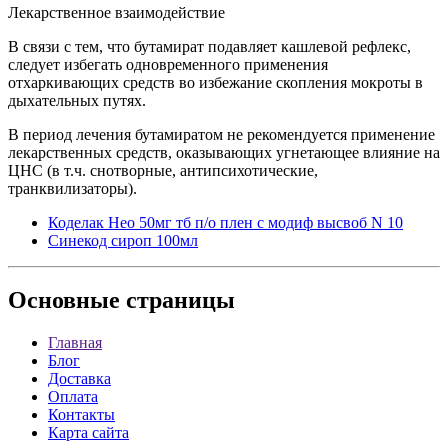
Лекарственное взаимодействие
В связи с тем, что бутамират подавляет кашлевой рефлекс,
следует избегать одновременного применения
отхаркивающих средств во избежание скопления мокроты в
дыхательных путях.
В период лечения бутамиратом не рекомендуется применение
лекарственных средств, оказывающих угнетающее влияние на
ЦНС (в т.ч. снотворные, антипсихотические,
транквилизаторы).
Коделак Нео 50мг тб п/о плен с модиф высвоб N 10
Синекод сироп 100мл
Основные
страницы
Главная
Блог
Доставка
Оплата
Контакты
Карта сайта