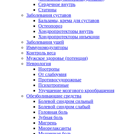
Сердечное внутрь
Статины
Заболевания суставов
Бальзамы, крема для суставов
Остеопороз
Хондропротекторы внутрь
Хондропротекторы инъекции
Заболевания ушей
Иммуномодуляторы
Контроль веса
Мужское здоровье (потенция)
Неврология
Ноотропы
От слабоумия
Противосудорожные
Психотропные
Улучшение мозгового крообращения
Обезболивающие средства
Болевой синдром сильный
Болевой синдром слабый
Головная боль
Зубная боль
Мигрень
Миорелаксанты
Мышечная боль