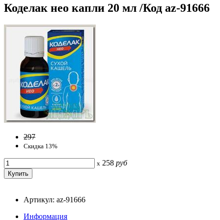
Коделак нео капли 20 мл /Код az-91666
297
Скидка 13%
258
руб
x
Артикул: az-91666
Информация