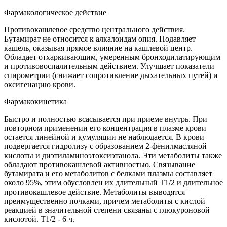
Фармакологическое действие
Противокашлевое средство центрального действия.
Бутамират не относится к алкалоидам опия. Подавляет
кашель, оказывая прямое влияние на кашлевой центр.
Обладает отхаркивающим, умеренным бронходилатирующим
и противовоспалительным действием. Улучшает показатели
спирометрии (снижает сопротивление дыхательных путей) и
оксигенацию крови.
Фармакокинетика
Быстро и полностью всасывается при приеме внутрь. При
повторном применении его концентрация в плазме крови
остается линейной и кумуляции не наблюдается. В крови
подвергается гидролизу с образованием 2-фенилмасляной
кислоты и диэтиламиноэтоксиэтанола. Эти метаболиты также
обладают противокашлевой активностью. Связывание
бутамирата и его метаболитов с белками плазмы составляет
около 95%, этим обусловлен их длительный T1/2 и длительное
противокашлевое действие. Метаболиты выводятся
преимущественно почками, причем метаболиты с кислой
реакцией в значительной степени связаны с глюкуроновой
кислотой. T1/2 - 6 ч.