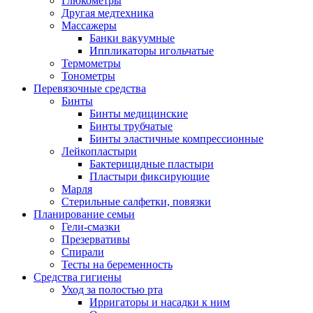
Глюкометры
Другая медтехника
Массажеры
Банки вакуумные
Иппликаторы игольчатые
Термометры
Тонометры
Перевязочные средства
Бинты
Бинты медицинские
Бинты трубчатые
Бинты эластичные компрессионные
Лейкопластыри
Бактерицидные пластыри
Пластыри фиксирующие
Марля
Стерильные салфетки, повязки
Планирование семьи
Гели-смазки
Презервативы
Спирали
Тесты на беременность
Средства гигиены
Уход за полостью рта
Ирригаторы и насадки к ним