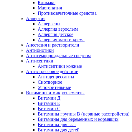
Климакс
Мастопатия
Противозачаточные средства
Аллергия
Аллергены
Аллергия взрослым
Аллергия детское
Аллергия мази и крема
Анестезия и растворители
Антибиотики
Антигеморроидальные средства
Антисептики
Антисептики кожные
Антистрессовое действие
Антидепрессанты
Снотворное
Успокоительные
Витамины и микроэлементы
Витамин Д
Витамин Е
Витамин С
Витамины группы В (нервные расстройства)
Витамины для беременных и кормящих
Витамины для глаз
Витамины для детей