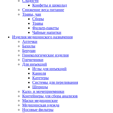
Сладости
Конфеты и шоколад
Снижение веса питание
Травы, чаи
Сборы
Травы
Фильтр-пакеты
Чайные напитки
Изделия медицинского назначения
Аптечки
Бахилы
Беруши
Гинекологические изделия
Горчичники
Для инъекций
Иглы для инъекций
Канюля
Катетеры
Системы для переливания
Шприцы
Кало- и мочеприемники
Контейнеры для сбора анализов
Маски медицинские
Медицинская одежда
Носовые фильтры