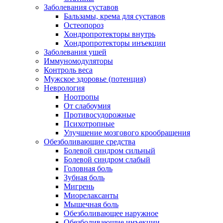
Заболевания суставов
Бальзамы, крема для суставов
Остеопороз
Хондропротекторы внутрь
Хондропротекторы инъекции
Заболевания ушей
Иммуномодуляторы
Контроль веса
Мужское здоровье (потенция)
Неврология
Ноотропы
От слабоумия
Противосудорожные
Психотропные
Улучшение мозгового крообращения
Обезболивающие средства
Болевой синдром сильный
Болевой синдром слабый
Головная боль
Зубная боль
Мигрень
Миорелаксанты
Мышечная боль
Обезболивающее наружное
Обезболивающие инъекции