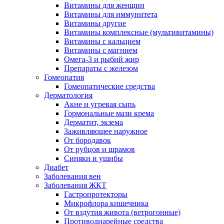
Витамины для женщин
Витамины для иммунитета
Витамины другие
Витамины комплексные (мультивитамины)
Витамины с кальцием
Витамины с магнием
Омега-3 и рыбий жир
Препараты с железом
Гомеопатия
Гомеопатические средства
Дерматология
Акне и угревая сыпь
Гормональные мази крема
Дерматит, экзема
Заживляющее наружное
От бородавок
От рубцов и шрамов
Синяки и ушибы
Диабет
Заболевания вен
Заболевания ЖКТ
Гастропротекторы
Микрофлора кишечника
От вздутия живота (ветрогонные)
Противодиарейные средства