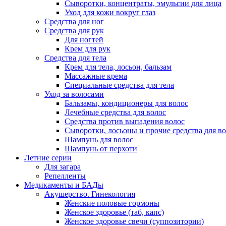
Сыворотки, концентраты, эмульсии для лица
Уход для кожи вокруг глаз
Средства для ног
Средства для рук
Для ногтей
Крем для рук
Средства для тела
Крем для тела, лосьон, бальзам
Массажные крема
Специальные средства для тела
Уход за волосами
Бальзамы, кондиционеры для волос
Лечебные средства для волос
Средства против выпадения волос
Сыворотки, лосьоны и прочие средства для в
Шампунь для волос
Шампунь от перхоти
Летние серии
Для загара
Репелленты
Медикаменты и БАДы
Акушерство. Гинекология
Женские половые гормоны
Женское здоровье (таб, капс)
Женское здоровье свечи (суппозитории)