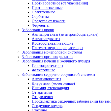
Противорвотное (от укачивания)
Противоязвенные
Слабительное
Сорбенты
Средства от изжоги
Ферменты
Заболевания крови
Антиагреганты (антитромбоцитарные)
Антикоагулянты
Кровоостанавливающие
Плазмозамещающие растворы
Заболевания мочеполовой системы
Заболевания органов дыхания
Заболевания печени и желчного пузыря
Гепатопротекторы
Желчегонные
Заболевания сердечно-сосудистой системы
Антигипоксанты
Диуретики (мочегонные)
Ишемия, стенокардия
От аритмии
От давления
Профилактика сердечных заболеваний (витам
Сердечное внутрь
Статины