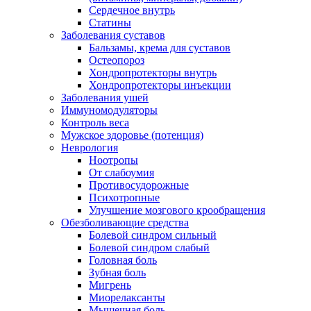
Сердечное внутрь
Статины
Заболевания суставов
Бальзамы, крема для суставов
Остеопороз
Хондропротекторы внутрь
Хондропротекторы инъекции
Заболевания ушей
Иммуномодуляторы
Контроль веса
Мужское здоровье (потенция)
Неврология
Ноотропы
От слабоумия
Противосудорожные
Психотропные
Улучшение мозгового крообращения
Обезболивающие средства
Болевой синдром сильный
Болевой синдром слабый
Головная боль
Зубная боль
Мигрень
Миорелаксанты
Мышечная боль