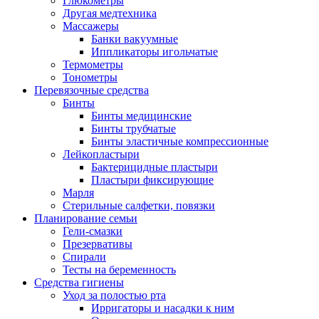
Глюкометры
Другая медтехника
Массажеры
Банки вакуумные
Иппликаторы игольчатые
Термометры
Тонометры
Перевязочные средства
Бинты
Бинты медицинские
Бинты трубчатые
Бинты эластичные компрессионные
Лейкопластыри
Бактерицидные пластыри
Пластыри фиксирующие
Марля
Стерильные салфетки, повязки
Планирование семьи
Гели-смазки
Презервативы
Спирали
Тесты на беременность
Средства гигиены
Уход за полостью рта
Ирригаторы и насадки к ним