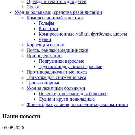
Одежда и текстиль для детей
Соски
Уход за больными, средства реабилитации
Компрессионный трикотаж
Гольфы
Колготки
Компрессионные майки, футболки, шорты
Чулки
Коррекция осанки
Пояса, бандажи медицинские
При недержании
Подгузники взрослые
Трусики-подгузники взрослые
Противорадикулитные пояса
Трикотаж для снижения веса
Трости опорные
Уход за лежачими больными
Пеленки, простыни для больных
Судна и круги подкладные
Фиксаторы суставов, наколенники, налокотники
Наши новости
05.08.2026