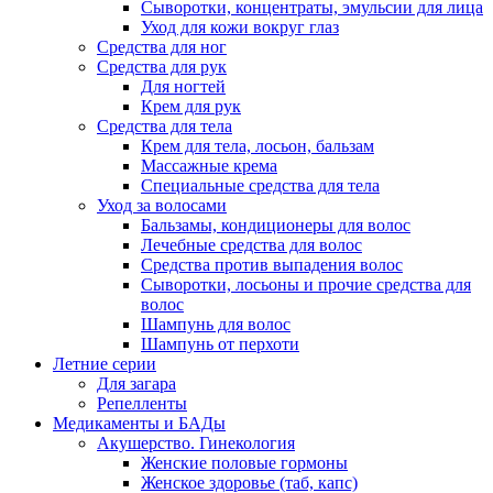
Сыворотки, концентраты, эмульсии для лица
Уход для кожи вокруг глаз
Средства для ног
Средства для рук
Для ногтей
Крем для рук
Средства для тела
Крем для тела, лосьон, бальзам
Массажные крема
Специальные средства для тела
Уход за волосами
Бальзамы, кондиционеры для волос
Лечебные средства для волос
Средства против выпадения волос
Сыворотки, лосьоны и прочие средства для
волос
Шампунь для волос
Шампунь от перхоти
Летние серии
Для загара
Репелленты
Медикаменты и БАДы
Акушерство. Гинекология
Женские половые гормоны
Женское здоровье (таб, капс)