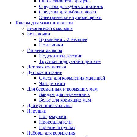
Ополаскиватель для рта
Средства для зубных протезов
Средства для зубов и десен
Электрические зубные щетки
Товары для мамы и малыша
Безопасность малыша
Бутылочки
Бутылочки с 2 месяцев
Поильники
Гигиена малыша
Подгузники детские
Трусики-подгузники детские
Детская косметика
Детское питание
Смеси для кормления малышей
Чай детский
Для беременных и кормящих мам
Бандаж для беременных
Белье для кормящих мам
Для купания малыша
Игрушки
Погремушки
Прорезыватели
Прочие игрушки
Наборы для кормления