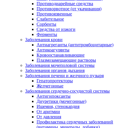
Противодиарейные средства
Противорвотное (от укачивания)
Противоязвенные
Слабительное
Сорбенты
Средства от изжоги
Ферменты
Заболевания крови
Антиагреганты (антитромбоцитарные)
Антикоагулянты
Кровоостанавливающие
Плазмозамещающие растворы
Заболевания мочеполовой системы
Заболевания органов дыхания
Заболевания печени и желчного пузыря
Гепатопротекторы
Желчегонные
Заболевания сердечно-сосудистой системы
Антигипоксанты
Диуретики (мочегонные)
Ишемия, стенокардия
От аритмии
От давления
Профилактика сердечных заболеваний
(витамины, минералы, добавки)