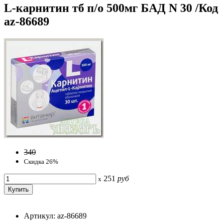
L-карнитин тб п/о 500мг БАД N 30 /Код
az-86689
340
Скидка 26%
251
руб
x
Артикул: az-86689