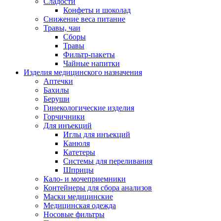
Сладости
Конфеты и шоколад
Снижение веса питание
Травы, чаи
Сборы
Травы
Фильтр-пакеты
Чайные напитки
Изделия медицинского назначения
Аптечки
Бахилы
Беруши
Гинекологические изделия
Горчичники
Для инъекций
Иглы для инъекций
Канюля
Катетеры
Системы для переливания
Шприцы
Кало- и мочеприемники
Контейнеры для сбора анализов
Маски медицинские
Медицинская одежда
Носовые фильтры