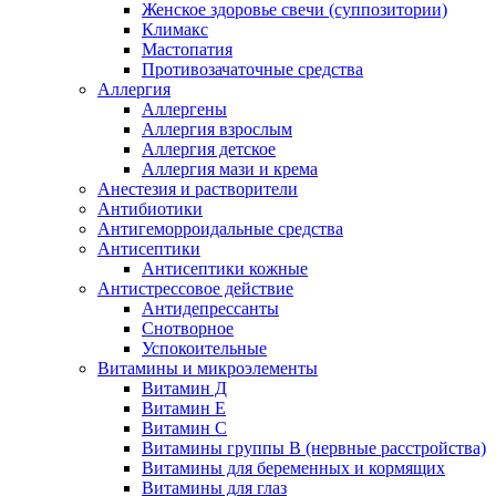
Женское здоровье свечи (суппозитории)
Климакс
Мастопатия
Противозачаточные средства
Аллергия
Аллергены
Аллергия взрослым
Аллергия детское
Аллергия мази и крема
Анестезия и растворители
Антибиотики
Антигеморроидальные средства
Антисептики
Антисептики кожные
Антистрессовое действие
Антидепрессанты
Снотворное
Успокоительные
Витамины и микроэлементы
Витамин Д
Витамин Е
Витамин С
Витамины группы В (нервные расстройства)
Витамины для беременных и кормящих
Витамины для глаз