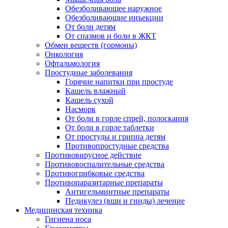
Обезболивающее наружное
Обезболивающие инъекции
От боли детям
От спазмов и боли в ЖКТ
Обмен веществ (гормоны)
Онкология
Офтальмология
Простудные заболевания
Горячие напитки при простуде
Кашель влажный
Кашель сухой
Насморк
От боли в горле спрей, полоскания
От боли в горле таблетки
От простуды и гриппа детям
Противопростудные средства
Противовирусное действие
Противовоспалительные средства
Противогрибковые средства
Противопаразитарные препараты
Антигельминтные препараты
Педикулез (вши и гниды) лечение
Медицинская техника
Гигиена носа