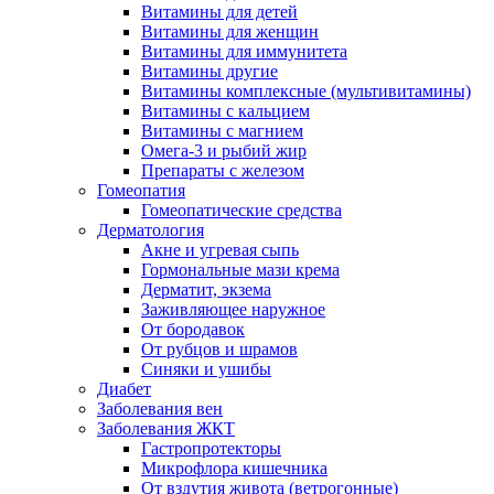
Витамины для детей
Витамины для женщин
Витамины для иммунитета
Витамины другие
Витамины комплексные (мультивитамины)
Витамины с кальцием
Витамины с магнием
Омега-3 и рыбий жир
Препараты с железом
Гомеопатия
Гомеопатические средства
Дерматология
Акне и угревая сыпь
Гормональные мази крема
Дерматит, экзема
Заживляющее наружное
От бородавок
От рубцов и шрамов
Синяки и ушибы
Диабет
Заболевания вен
Заболевания ЖКТ
Гастропротекторы
Микрофлора кишечника
От вздутия живота (ветрогонные)