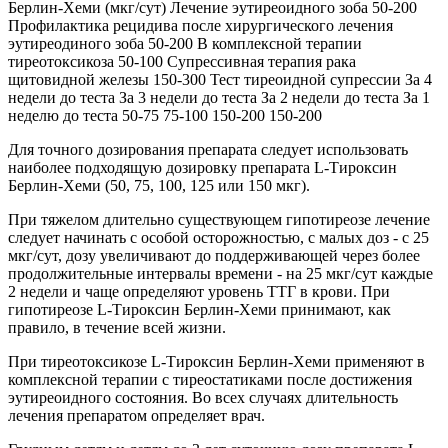
Берлин-Хеми (мкг/сут) Лечение эутиреоидного зоба 50-200
Профилактика рецидива после хирургического лечения
эутиреодиного зоба 50-200 В комплексной терапии
тиреотоксикоза 50-100 Супрессивная терапия рака
щитовидной железы 150-300 Тест тиреоидной супрессии За 4
недели до теста За 3 недели до теста За 2 недели до теста За 1
неделю до теста 50-75 75-100 150-200 150-200
Для точного дозирования препарата следует использовать
наиболее подходящую дозировку препарата L-Тироксин
Берлин-Хеми (50, 75, 100, 125 или 150 мкг).
При тяжелом длительно существующем гипотиреозе лечение
следует начинать с особой осторожностью, с малых доз - с 25
мкг/сут, дозу увеличивают до поддерживающей через более
продолжительные интервалы времени - на 25 мкг/сут каждые
2 недели и чаще определяют уровень ТТГ в крови. При
гипотиреозе L-Тироксин Берлин-Хеми принимают, как
правило, в течение всей жизни.
При тиреотоксикозе L-Тироксин Берлин-Хеми применяют в
комплексной терапии с тиреостатиками после достижения
эутиреоидного состояния. Во всех случаях длительность
лечения препаратом определяет врач.