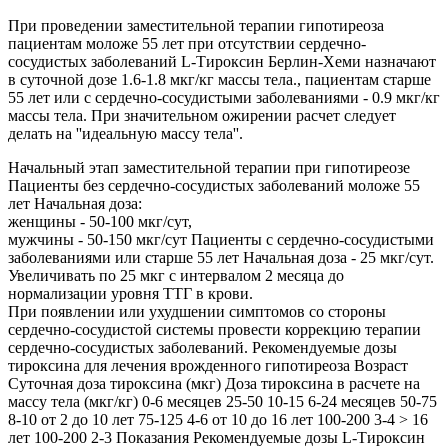
При проведении заместительной терапии гипотиреоза
пациентам моложе 55 лет при отсутствии сердечно-
сосудистых заболеваний L-Тироксин Берлин-Хеми назначают
в суточной дозе 1.6-1.8 мкг/кг массы тела., пациентам старше
55 лет или с сердечно-сосудистыми заболеваниями - 0.9 мкг/кг
массы тела. При значительном ожирении расчет следует
делать на ''идеальную массу тела''.
Начальный этап заместительной терапии при гипотиреозе
Пациенты без сердечно-сосудистых заболеваний моложе 55
лет Начальная доза:
женщины - 50-100 мкг/сут,
мужчины - 50-150 мкг/сут Пациенты с сердечно-сосудистыми
заболеваниями или старше 55 лет Начальная доза - 25 мкг/сут.
Увеличивать по 25 мкг с интервалом 2 месяца до
нормализации уровня ТТГ в крови.
При появлении или ухудшении симптомов со стороны
сердечно-сосудистой системы провести коррекцию терапии
сердечно-сосудистых заболеваний. Рекомендуемые дозы
тироксина для лечения врожденного гипотиреоза Возраст
Суточная доза тироксина (мкг) Доза тироксина в расчете на
массу тела (мкг/кг) 0-6 месяцев 25-50 10-15 6-24 месяцев 50-75
8-10 от 2 до 10 лет 75-125 4-6 от 10 до 16 лет 100-200 3-4 > 16
лет 100-200 2-3 Показания Рекомендуемые дозы L-Тироксин