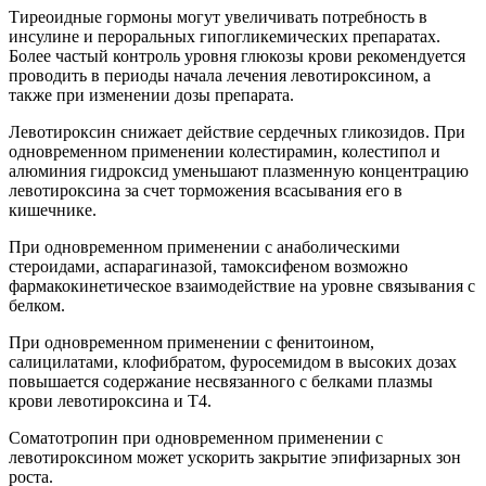
Тиреоидные гормоны могут увеличивать потребность в
инсулине и пероральных гипогликемических препаратах.
Более частый контроль уровня глюкозы крови рекомендуется
проводить в периоды начала лечения левотироксином, а
также при изменении дозы препарата.
Левотироксин снижает действие сердечных гликозидов. При
одновременном применении колестирамин, колестипол и
алюминия гидроксид уменьшают плазменную концентрацию
левотироксина за счет торможения всасывания его в
кишечнике.
При одновременном применении с анаболическими
стероидами, аспарагиназой, тамоксифеном возможно
фармакокинетическое взаимодействие на уровне связывания с
белком.
При одновременном применении с фенитоином,
салицилатами, клофибратом, фуросемидом в высоких дозах
повышается содержание несвязанного с белками плазмы
крови левотироксина и Т4.
Соматотропин при одновременном применении с
левотироксином может ускорить закрытие эпифизарных зон
роста.