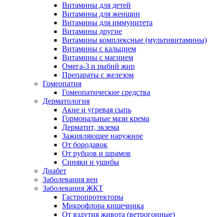
Витамины для детей
Витамины для женщин
Витамины для иммунитета
Витамины другие
Витамины комплексные (мультивитамины)
Витамины с кальцием
Витамины с магнием
Омега-3 и рыбий жир
Препараты с железом
Гомеопатия
Гомеопатические средства
Дерматология
Акне и угревая сыпь
Гормональные мази крема
Дерматит, экзема
Заживляющее наружное
От бородавок
От рубцов и шрамов
Синяки и ушибы
Диабет
Заболевания вен
Заболевания ЖКТ
Гастропротекторы
Микрофлора кишечника
От вздутия живота (ветрогонные)