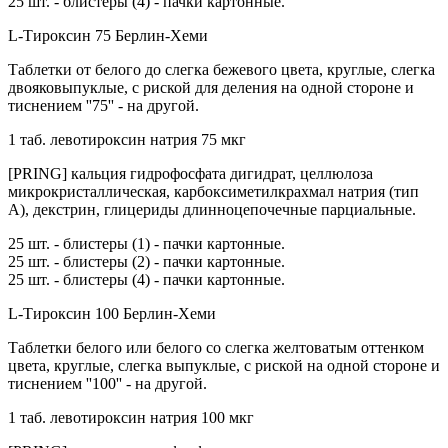
25 шт. - блистеры (4) - пачки картонные.
L-Тироксин 75 Берлин-Хеми
Таблетки от белого до слегка бежевого цвета, круглые, слегка
двояковыпуклые, с риской для деления на одной стороне и
тиснением ''75'' - на другой.
1 таб. левотироксин натрия 75 мкг
[PRING] кальция гидрофосфата дигидрат, целлюлоза
микрокристаллическая, карбоксиметилкрахмал натрия (тип
А), декстрин, глицериды длинноцепочечные парциальные.
25 шт. - блистеры (1) - пачки картонные.
25 шт. - блистеры (2) - пачки картонные.
25 шт. - блистеры (4) - пачки картонные.
L-Тироксин 100 Берлин-Хеми
Таблетки белого или белого со слегка желтоватым оттенком
цвета, круглые, слегка выпуклые, с риской на одной стороне и
тиснением ''100'' - на другой.
1 таб. левотироксин натрия 100 мкг