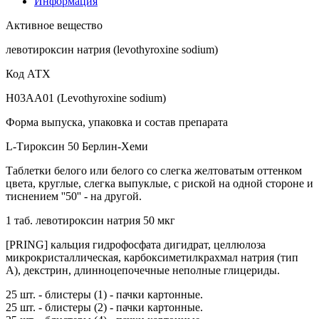
Информация
Активное вещество
левотироксин натрия (levothyroxine sodium)
Код АТХ
H03AA01 (Levothyroxine sodium)
Форма выпуска, упаковка и состав препарата
L-Тироксин 50 Берлин-Хеми
Таблетки белого или белого со слегка желтоватым оттенком
цвета, круглые, слегка выпуклые, с риской на одной стороне и
тиснением ''50'' - на другой.
1 таб. левотироксин натрия 50 мкг
[PRING] кальция гидрофосфата дигидрат, целлюлоза
микрокристаллическая, карбоксиметилкрахмал натрия (тип
А), декстрин, длинноцепочечные неполные глицериды.
25 шт. - блистеры (1) - пачки картонные.
25 шт. - блистеры (2) - пачки картонные.