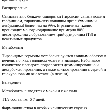
Распределение
Связывается с белками сыворотки (тироксин-связывающим
глобулином, тироксин-связывающим преальбумином и
альбумином) более чем на 99%. В различных тканях
происходит монодейодирование примерно 80%
левотироксина с образованием трийодтиронина (T3) и
неактивных продуктов.
Метаболизм
Тиреоидные гормоны метаболизируются главным образом в
печени, почках, головном мозге и в мышцах. Небольшое
количество препарата подвергается дезаминированию и
декарбоксилированию, а также конъюгированию с серной и
глюкуроновыми кислотами (в печени).
Выведение
Метаболиты выводятся с мочой и с желчью.
T1/2 составляет 6-7 дней.
Фармакокинетика в особых клинических случаях