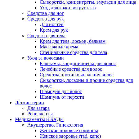
Сыворотки, концентраты, эмульсии для лица
Уход для кожи вокруг глаз
Средства для ног
Средства для рук
Для ногтей
Крем для рук
Средства для тела
Крем для тела, лосьон, бальзам
Массажные крема
Специальные средства для тела
Уход за волосами
Бальзамы, кондиционеры для волос
Лечебные средства для волос
Средства против выпадения волос
Сыворотки, лосьоны и прочие средства для
волос
Шампунь для волос
Шампунь от перхоти
Летние серии
Для загара
Репелленты
Медикаменты и БАДы
Акушерство. Гинекология
Женские половые гормоны
Женское здоровье (таб, капс)