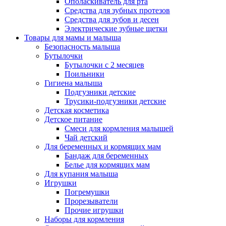
Ополаскиватель для рта
Средства для зубных протезов
Средства для зубов и десен
Электрические зубные щетки
Товары для мамы и малыша
Безопасность малыша
Бутылочки
Бутылочки с 2 месяцев
Поильники
Гигиена малыша
Подгузники детские
Трусики-подгузники детские
Детская косметика
Детское питание
Смеси для кормления малышей
Чай детский
Для беременных и кормящих мам
Бандаж для беременных
Белье для кормящих мам
Для купания малыша
Игрушки
Погремушки
Прорезыватели
Прочие игрушки
Наборы для кормления