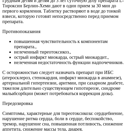
Грудным детям и детям до 3 лет суточную дозу препарата L-
Тироксин Берлин-Хеми дают в один прием за 30 мин до
первого кормления. Таблетку растворяют в воде до тонкой
взвеси, которую готовят непосредственно перед приемом
препарата.
Противопоказания
повышенная чувствительность к компонентам
препарата.,
нелеченный тиреотоксикоз.,
острый инфаркт миокарда, острый миокардит.,
нелеченная недостаточность функции надпочечников.
С осторожностью следует назначать препарат при ИБС
(атеросклероз, стенокардия, инфаркт миокарда в анамнезе),
артериальной гипертензии, аритмии, при сахарном диабете,
тяжелом длительно существующем гипотиреозе, синдроме
мальабсорбции (может потребоваться коррекция дозы).
Передозировка
Симптомы, характерные для тиреотоксикоза: сердцебиение,
нарушение ритма сердца, боли в сердце, беспокойство,
тремор, нарушение сна, повышенная потливость, снижение
аппетита, снижение массы тела, диарея.