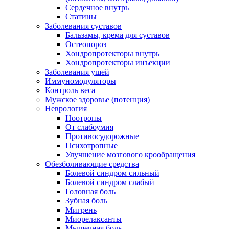
Сердечное внутрь
Статины
Заболевания суставов
Бальзамы, крема для суставов
Остеопороз
Хондропротекторы внутрь
Хондропротекторы инъекции
Заболевания ушей
Иммуномодуляторы
Контроль веса
Мужское здоровье (потенция)
Неврология
Ноотропы
От слабоумия
Противосудорожные
Психотропные
Улучшение мозгового крообращения
Обезболивающие средства
Болевой синдром сильный
Болевой синдром слабый
Головная боль
Зубная боль
Мигрень
Миорелаксанты
Мышечная боль