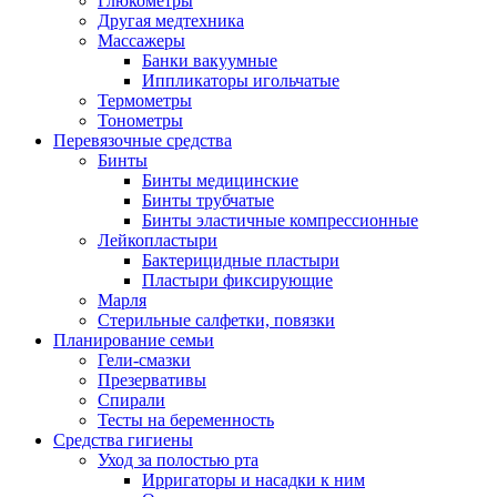
Глюкометры
Другая медтехника
Массажеры
Банки вакуумные
Иппликаторы игольчатые
Термометры
Тонометры
Перевязочные средства
Бинты
Бинты медицинские
Бинты трубчатые
Бинты эластичные компрессионные
Лейкопластыри
Бактерицидные пластыри
Пластыри фиксирующие
Марля
Стерильные салфетки, повязки
Планирование семьи
Гели-смазки
Презервативы
Спирали
Тесты на беременность
Средства гигиены
Уход за полостью рта
Ирригаторы и насадки к ним