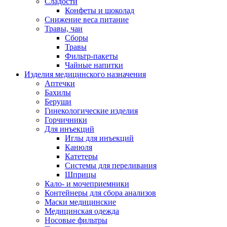
Сладости
Конфеты и шоколад
Снижение веса питание
Травы, чаи
Сборы
Травы
Фильтр-пакеты
Чайные напитки
Изделия медицинского назначения
Аптечки
Бахилы
Беруши
Гинекологические изделия
Горчичники
Для инъекций
Иглы для инъекций
Канюля
Катетеры
Системы для переливания
Шприцы
Кало- и мочеприемники
Контейнеры для сбора анализов
Маски медицинские
Медицинская одежда
Носовые фильтры