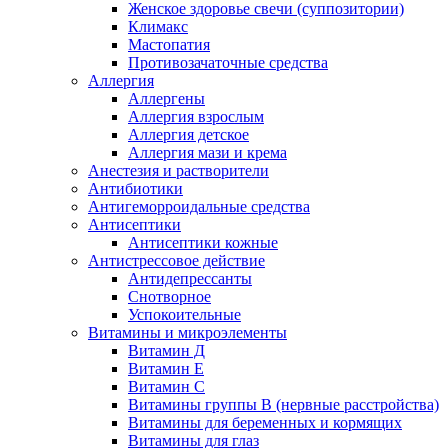
Женское здоровье свечи (суппозитории)
Климакс
Мастопатия
Противозачаточные средства
Аллергия
Аллергены
Аллергия взрослым
Аллергия детское
Аллергия мази и крема
Анестезия и растворители
Антибиотики
Антигеморроидальные средства
Антисептики
Антисептики кожные
Антистрессовое действие
Антидепрессанты
Снотворное
Успокоительные
Витамины и микроэлементы
Витамин Д
Витамин Е
Витамин С
Витамины группы В (нервные расстройства)
Витамины для беременных и кормящих
Витамины для глаз