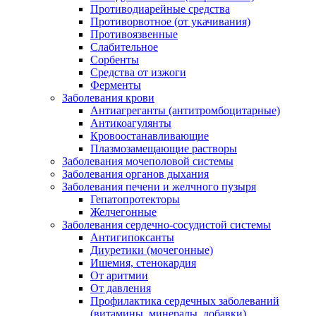
Противодиарейные средства
Противорвотное (от укачивания)
Противоязвенные
Слабительное
Сорбенты
Средства от изжоги
Ферменты
Заболевания крови
Антиагреганты (антитромбоцитарные)
Антикоагулянты
Кровоостанавливающие
Плазмозамещающие растворы
Заболевания мочеполовой системы
Заболевания органов дыхания
Заболевания печени и желчного пузыря
Гепатопротекторы
Желчегонные
Заболевания сердечно-сосудистой системы
Антигипоксанты
Диуретики (мочегонные)
Ишемия, стенокардия
От аритмии
От давления
Профилактика сердечных заболеваний
(витамины, минералы, добавки)