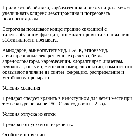
Прием фенобарбитала, карбамазепина и рифампицина может
увеличивать клиренс левотироксина и потребовать
повышения дозы.
Эстрогены повышают концентрацию связанной с
тиреоглобулином фракции, что может привести к снижению
эффективности препарата.
Амиодарон, аминоглутетимид, ПАСК, этионамид,
антитиреоидные лекарственные средства, бета-
адреноблокаторы, карбамазепин, хлоралгидрат, диазепам,
леводопа, допамин, метоклопрамид, ловастатин, соматостатин
оказывают влияние на синтез, секрецию, распределение и
метаболизм препарата.
Условия хранения
Препарат следует хранить в недоступном для детей месте при
температуре не выше 25С. Срок годности – 2 года.
Условия отпуска из аптек
Препарат отпускается по рецепту.
Особые инструкции