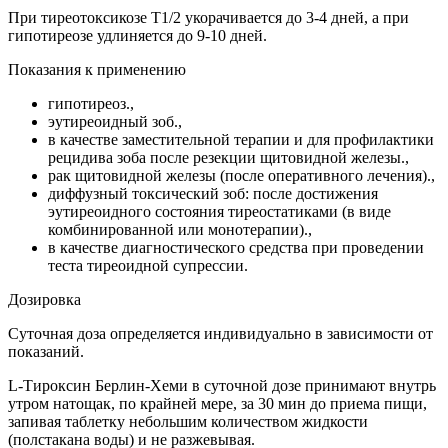
При тиреотоксикозе T1/2 укорачивается до 3-4 дней, а при
гипотиреозе удлиняется до 9-10 дней.
Показания к применению
гипотиреоз.,
эутиреоидный зоб.,
в качестве заместительной терапии и для профилактики
рецидива зоба после резекции щитовидной железы.,
рак щитовидной железы (после оперативного лечения).,
диффузный токсический зоб: после достижения
эутиреоидного состояния тиреостатиками (в виде
комбинированной или монотерапии).,
в качестве диагностического средства при проведении
теста тиреоидной супрессии.
Дозировка
Суточная доза определяется индивидуально в зависимости от
показаний.
L-Тироксин Берлин-Хеми в суточной дозе принимают внутрь
утром натощак, по крайней мере, за 30 мин до приема пищи,
запивая таблетку небольшим количеством жидкости
(полстакана воды) и не разжевывая.