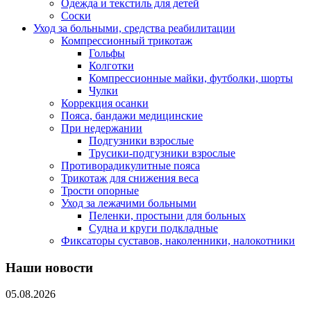
Одежда и текстиль для детей
Соски
Уход за больными, средства реабилитации
Компрессионный трикотаж
Гольфы
Колготки
Компрессионные майки, футболки, шорты
Чулки
Коррекция осанки
Пояса, бандажи медицинские
При недержании
Подгузники взрослые
Трусики-подгузники взрослые
Противорадикулитные пояса
Трикотаж для снижения веса
Трости опорные
Уход за лежачими больными
Пеленки, простыни для больных
Судна и круги подкладные
Фиксаторы суставов, наколенники, налокотники
Наши новости
05.08.2026