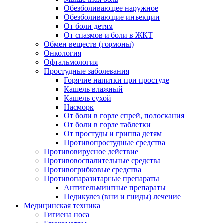
Обезболивающее наружное
Обезболивающие инъекции
От боли детям
От спазмов и боли в ЖКТ
Обмен веществ (гормоны)
Онкология
Офтальмология
Простудные заболевания
Горячие напитки при простуде
Кашель влажный
Кашель сухой
Насморк
От боли в горле спрей, полоскания
От боли в горле таблетки
От простуды и гриппа детям
Противопростудные средства
Противовирусное действие
Противовоспалительные средства
Противогрибковые средства
Противопаразитарные препараты
Антигельминтные препараты
Педикулез (вши и гниды) лечение
Медицинская техника
Гигиена носа