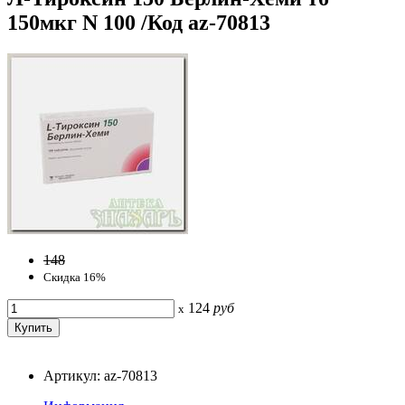
150мкг N 100 /Код az-70813
148
Скидка 16%
124
руб
x
Артикул: az-70813