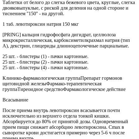
Таблетки от белого до слегка бежевого цвета, круглые, слегка
двояковыпуклые, с риской для деления на одной стороне и
тиснением ''150'' - на другой.
1 таб. левотироксин натрия 150 мкг
[PRING] кальция гидрофосфата дигидрат, целлюлоза
микрокристаллическая, карбоксиметилкрахмал натрия (тип
А), декстрин, глицериды длинноцепочечные парциальные.
25 шт. - блистеры (1) - пачки картонные.
25 шт. - блистеры (2) - пачки картонные.
25 шт. - блистеры (4) - пачки картонные.
Клинико-фармакологическая группаПрепарат гормонов
щитовидной железыФармако-терапевтическая
группаТиреоидное средствоФармакологическое действие
Всасывание
После приема внутрь левотироксин всасывается почти
исключительно из верхнего отдела тонкой кишки.
Абсорбируется до 80% от принятой дозы. Одновременный
прием пищи снижает абсорбцию левотироксина. Cmax в
сыворотке крови достигается примерно через 5-6 ч после
приема внутрь.