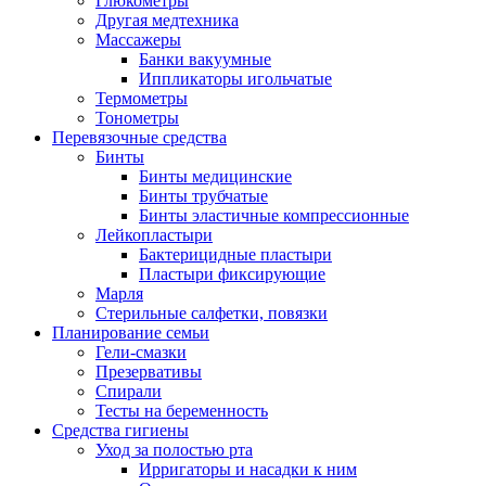
Глюкометры
Другая медтехника
Массажеры
Банки вакуумные
Иппликаторы игольчатые
Термометры
Тонометры
Перевязочные средства
Бинты
Бинты медицинские
Бинты трубчатые
Бинты эластичные компрессионные
Лейкопластыри
Бактерицидные пластыри
Пластыри фиксирующие
Марля
Стерильные салфетки, повязки
Планирование семьи
Гели-смазки
Презервативы
Спирали
Тесты на беременность
Средства гигиены
Уход за полостью рта
Ирригаторы и насадки к ним