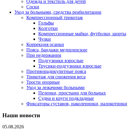
Одежда и текстиль для детей
Соски
Уход за больными, средства реабилитации
Компрессионный трикотаж
Гольфы
Колготки
Компрессионные майки, футболки, шорты
Чулки
Коррекция осанки
Пояса, бандажи медицинские
При недержании
Подгузники взрослые
Трусики-подгузники взрослые
Противорадикулитные пояса
Трикотаж для снижения веса
Трости опорные
Уход за лежачими больными
Пеленки, простыни для больных
Судна и круги подкладные
Фиксаторы суставов, наколенники, налокотники
Наши новости
05.08.2026