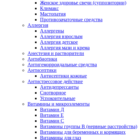
Женское здоровье свечи (суппозитории)
Климакс
Мастопатия
Противозачаточные средства
Аллергия
Аллергены
Аллергия взрослым
Аллергия детское
Аллергия мази и крема
Анестезия и растворители
Антибиотики
Антигеморроидальные средства
Антисептики
Антисептики кожные
Антистрессовое действие
Антидепрессанты
Снотворное
Успокоительные
Витамины и микроэлементы
Витамин Д
Витамин Е
Витамин С
Витамины группы В (нервные расстройства)
Витамины для беременных и кормящих
Витамины для глаз