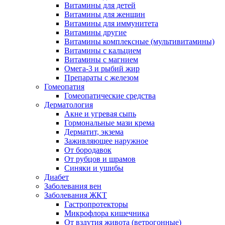
Витамины для детей
Витамины для женщин
Витамины для иммунитета
Витамины другие
Витамины комплексные (мультивитамины)
Витамины с кальцием
Витамины с магнием
Омега-3 и рыбий жир
Препараты с железом
Гомеопатия
Гомеопатические средства
Дерматология
Акне и угревая сыпь
Гормональные мази крема
Дерматит, экзема
Заживляющее наружное
От бородавок
От рубцов и шрамов
Синяки и ушибы
Диабет
Заболевания вен
Заболевания ЖКТ
Гастропротекторы
Микрофлора кишечника
От вздутия живота (ветрогонные)