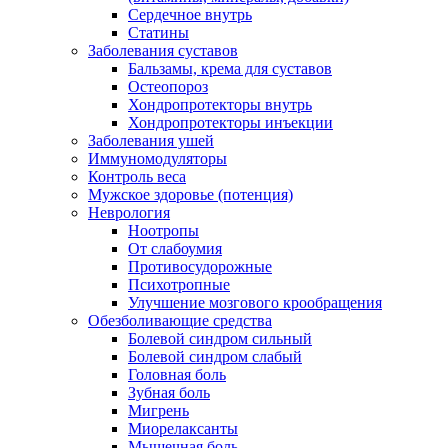
Сердечное внутрь
Статины
Заболевания суставов
Бальзамы, крема для суставов
Остеопороз
Хондропротекторы внутрь
Хондропротекторы инъекции
Заболевания ушей
Иммуномодуляторы
Контроль веса
Мужское здоровье (потенция)
Неврология
Ноотропы
От слабоумия
Противосудорожные
Психотропные
Улучшение мозгового крообращения
Обезболивающие средства
Болевой синдром сильный
Болевой синдром слабый
Головная боль
Зубная боль
Мигрень
Миорелаксанты
Мышечная боль