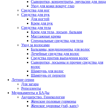
Сыворотки, концентраты, эмульсии для лица
Уход для кожи вокруг глаз
Средства для ног
Средства для рук
Для ногтей
Крем для рук
Средства для тела
Крем для тела, лосьон, бальзам
Массажные крема
Специальные средства для тела
Уход за волосами
Бальзамы, кондиционеры для волос
Лечебные средства для волос
Средства против выпадения волос
Сыворотки, лосьоны и прочие средства для
волос
Шампунь для волос
Шампунь от перхоти
Летние серии
Для загара
Репелленты
Медикаменты и БАДы
Акушерство. Гинекология
Женские половые гормоны
Женское здоровье (таб, капс)