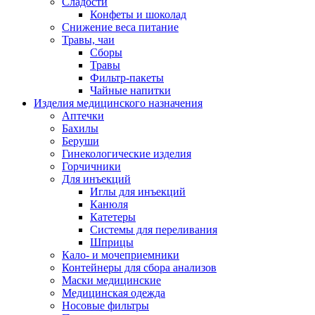
Сладости
Конфеты и шоколад
Снижение веса питание
Травы, чаи
Сборы
Травы
Фильтр-пакеты
Чайные напитки
Изделия медицинского назначения
Аптечки
Бахилы
Беруши
Гинекологические изделия
Горчичники
Для инъекций
Иглы для инъекций
Канюля
Катетеры
Системы для переливания
Шприцы
Кало- и мочеприемники
Контейнеры для сбора анализов
Маски медицинские
Медицинская одежда
Носовые фильтры