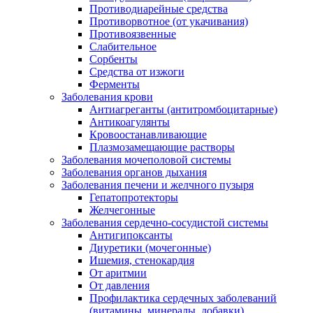
Противодиарейные средства
Противорвотное (от укачивания)
Противоязвенные
Слабительное
Сорбенты
Средства от изжоги
Ферменты
Заболевания крови
Антиагреганты (антитромбоцитарные)
Антикоагулянты
Кровоостанавливающие
Плазмозамещающие растворы
Заболевания мочеполовой системы
Заболевания органов дыхания
Заболевания печени и желчного пузыря
Гепатопротекторы
Желчегонные
Заболевания сердечно-сосудистой системы
Антигипоксанты
Диуретики (мочегонные)
Ишемия, стенокардия
От аритмии
От давления
Профилактика сердечных заболеваний
(витамины, минералы, добавки)