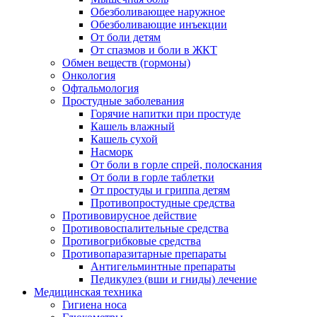
Обезболивающее наружное
Обезболивающие инъекции
От боли детям
От спазмов и боли в ЖКТ
Обмен веществ (гормоны)
Онкология
Офтальмология
Простудные заболевания
Горячие напитки при простуде
Кашель влажный
Кашель сухой
Насморк
От боли в горле спрей, полоскания
От боли в горле таблетки
От простуды и гриппа детям
Противопростудные средства
Противовирусное действие
Противовоспалительные средства
Противогрибковые средства
Противопаразитарные препараты
Антигельминтные препараты
Педикулез (вши и гниды) лечение
Медицинская техника
Гигиена носа