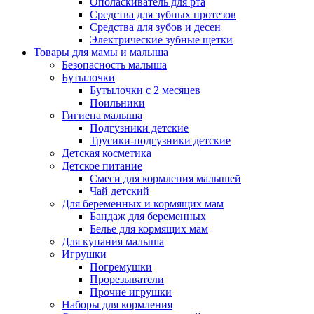
Ополаскиватель для рта
Средства для зубных протезов
Средства для зубов и десен
Электрические зубные щетки
Товары для мамы и малыша
Безопасность малыша
Бутылочки
Бутылочки с 2 месяцев
Поильники
Гигиена малыша
Подгузники детские
Трусики-подгузники детские
Детская косметика
Детское питание
Смеси для кормления малышей
Чай детский
Для беременных и кормящих мам
Бандаж для беременных
Белье для кормящих мам
Для купания малыша
Игрушки
Погремушки
Прорезыватели
Прочие игрушки
Наборы для кормления