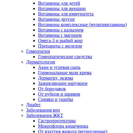
Витамины для детей
Витамины для женщин
Витамины для иммунитета
Витамины другие
Витамины комплексные (мультивитамины)
Витамины с кальцием
Витамины с магнием
Омега-3 и рыбий жир
Препараты с железом
Гомеопатия
Гомеопатические средства
Дерматология
Акне и угревая сыпь
Гормональные мази крема
Дерматит, экзема
Заживляющее наружное
От бородавок
От рубцов и шрамов
Синяки и ушибы
Диабет
Заболевания вен
Заболевания ЖКТ
Гастропротекторы
Микрофлора кишечника
От вздутия живота (ветрогонные)