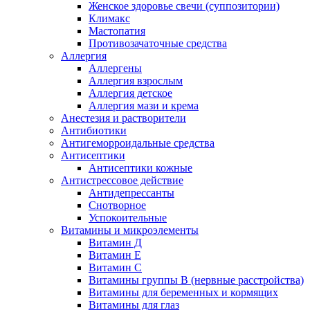
Женское здоровье свечи (суппозитории)
Климакс
Мастопатия
Противозачаточные средства
Аллергия
Аллергены
Аллергия взрослым
Аллергия детское
Аллергия мази и крема
Анестезия и растворители
Антибиотики
Антигеморроидальные средства
Антисептики
Антисептики кожные
Антистрессовое действие
Антидепрессанты
Снотворное
Успокоительные
Витамины и микроэлементы
Витамин Д
Витамин Е
Витамин С
Витамины группы В (нервные расстройства)
Витамины для беременных и кормящих
Витамины для глаз