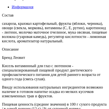
Информация
Состав
сахароза, крахмал картофельный, фрукты (яблоки, черника),
овощи (свекла, морковь), витамины (С, Е, рутин), каротиноид
- лютеин, молочко маточное пчелиное, мука овсяная, пищевые
волокна (гуаровая камедь), регулятор кислотности - лимонная
кислота, ароматизатор натуральный.
Описание
Бренд Леовит
Кисель витаминный для глаз с лютеином -
специализированный пищевой продукт диетического
профилактического питания для детей раннего возраста от
одного года (смесь сухая).
Ввиду использования натуральных ингредиентов возможно
наличие в готовом напитке осадка из мелких кусочков
измельченных трав и фруктов.
Пищевая ценность (средние значения) в 100 г сухого продукта
/ в одной порции (12 г) / % от суточной нормы: