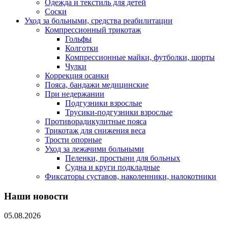
Одежда и текстиль для детей
Соски
Уход за больными, средства реабилитации
Компрессионный трикотаж
Гольфы
Колготки
Компрессионные майки, футболки, шорты
Чулки
Коррекция осанки
Пояса, бандажи медицинские
При недержании
Подгузники взрослые
Трусики-подгузники взрослые
Противорадикулитные пояса
Трикотаж для снижения веса
Трости опорные
Уход за лежачими больными
Пеленки, простыни для больных
Судна и круги подкладные
Фиксаторы суставов, наколенники, налокотники
Наши новости
05.08.2026