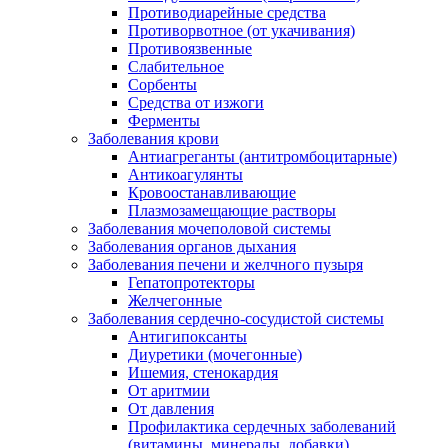
Противодиарейные средства
Противорвотное (от укачивания)
Противоязвенные
Слабительное
Сорбенты
Средства от изжоги
Ферменты
Заболевания крови
Антиагреганты (антитромбоцитарные)
Антикоагулянты
Кровоостанавливающие
Плазмозамещающие растворы
Заболевания мочеполовой системы
Заболевания органов дыхания
Заболевания печени и желчного пузыря
Гепатопротекторы
Желчегонные
Заболевания сердечно-сосудистой системы
Антигипоксанты
Диуретики (мочегонные)
Ишемия, стенокардия
От аритмии
От давления
Профилактика сердечных заболеваний
(витамины, минералы, добавки)