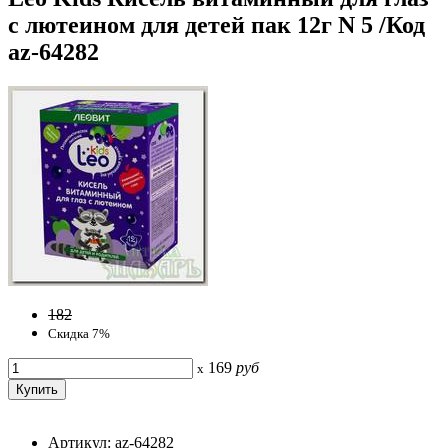
с лютеином для детей пак 12г N 5 /Код
az-64282
182
Скидка 7%
169
руб
x
Артикул: az-64282