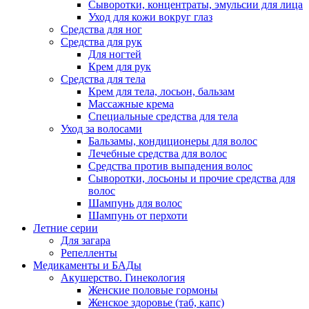
Сыворотки, концентраты, эмульсии для лица
Уход для кожи вокруг глаз
Средства для ног
Средства для рук
Для ногтей
Крем для рук
Средства для тела
Крем для тела, лосьон, бальзам
Массажные крема
Специальные средства для тела
Уход за волосами
Бальзамы, кондиционеры для волос
Лечебные средства для волос
Средства против выпадения волос
Сыворотки, лосьоны и прочие средства для
волос
Шампунь для волос
Шампунь от перхоти
Летние серии
Для загара
Репелленты
Медикаменты и БАДы
Акушерство. Гинекология
Женские половые гормоны
Женское здоровье (таб, капс)