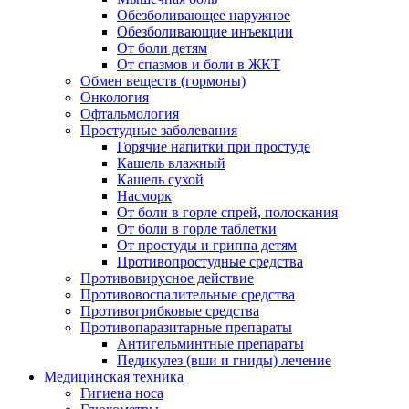
Обезболивающее наружное
Обезболивающие инъекции
От боли детям
От спазмов и боли в ЖКТ
Обмен веществ (гормоны)
Онкология
Офтальмология
Простудные заболевания
Горячие напитки при простуде
Кашель влажный
Кашель сухой
Насморк
От боли в горле спрей, полоскания
От боли в горле таблетки
От простуды и гриппа детям
Противопростудные средства
Противовирусное действие
Противовоспалительные средства
Противогрибковые средства
Противопаразитарные препараты
Антигельминтные препараты
Педикулез (вши и гниды) лечение
Медицинская техника
Гигиена носа