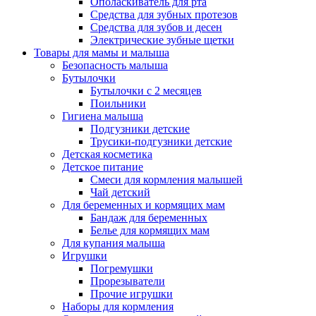
Ополаскиватель для рта
Средства для зубных протезов
Средства для зубов и десен
Электрические зубные щетки
Товары для мамы и малыша
Безопасность малыша
Бутылочки
Бутылочки с 2 месяцев
Поильники
Гигиена малыша
Подгузники детские
Трусики-подгузники детские
Детская косметика
Детское питание
Смеси для кормления малышей
Чай детский
Для беременных и кормящих мам
Бандаж для беременных
Белье для кормящих мам
Для купания малыша
Игрушки
Погремушки
Прорезыватели
Прочие игрушки
Наборы для кормления