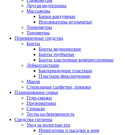
Глюкометры
Другая медтехника
Массажеры
Банки вакуумные
Иппликаторы игольчатые
Термометры
Тонометры
Перевязочные средства
Бинты
Бинты медицинские
Бинты трубчатые
Бинты эластичные компрессионные
Лейкопластыри
Бактерицидные пластыри
Пластыри фиксирующие
Марля
Стерильные салфетки, повязки
Планирование семьи
Гели-смазки
Презервативы
Спирали
Тесты на беременность
Средства гигиены
Уход за полостью рта
Ирригаторы и насадки к ним