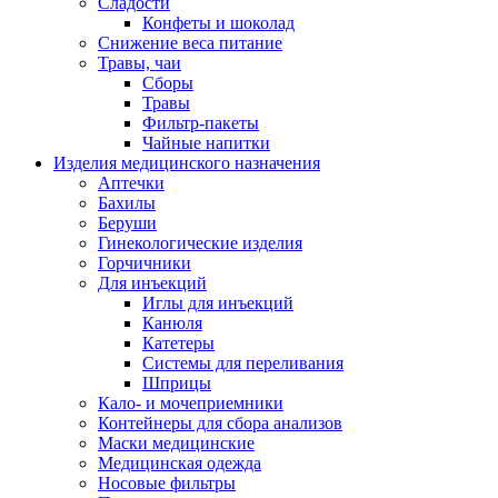
Сладости
Конфеты и шоколад
Снижение веса питание
Травы, чаи
Сборы
Травы
Фильтр-пакеты
Чайные напитки
Изделия медицинского назначения
Аптечки
Бахилы
Беруши
Гинекологические изделия
Горчичники
Для инъекций
Иглы для инъекций
Канюля
Катетеры
Системы для переливания
Шприцы
Кало- и мочеприемники
Контейнеры для сбора анализов
Маски медицинские
Медицинская одежда
Носовые фильтры