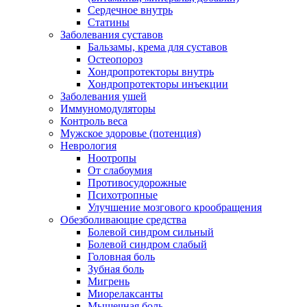
Сердечное внутрь
Статины
Заболевания суставов
Бальзамы, крема для суставов
Остеопороз
Хондропротекторы внутрь
Хондропротекторы инъекции
Заболевания ушей
Иммуномодуляторы
Контроль веса
Мужское здоровье (потенция)
Неврология
Ноотропы
От слабоумия
Противосудорожные
Психотропные
Улучшение мозгового крообращения
Обезболивающие средства
Болевой синдром сильный
Болевой синдром слабый
Головная боль
Зубная боль
Мигрень
Миорелаксанты
Мышечная боль