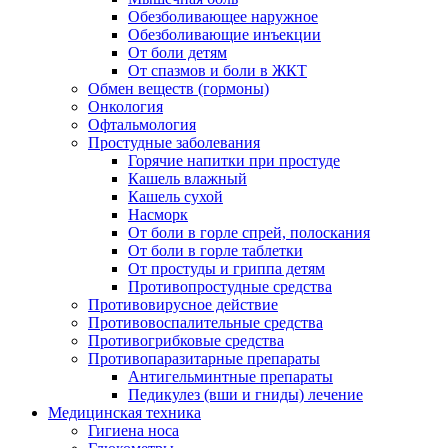
Обезболивающее наружное
Обезболивающие инъекции
От боли детям
От спазмов и боли в ЖКТ
Обмен веществ (гормоны)
Онкология
Офтальмология
Простудные заболевания
Горячие напитки при простуде
Кашель влажный
Кашель сухой
Насморк
От боли в горле спрей, полоскания
От боли в горле таблетки
От простуды и гриппа детям
Противопростудные средства
Противовирусное действие
Противовоспалительные средства
Противогрибковые средства
Противопаразитарные препараты
Антигельминтные препараты
Педикулез (вши и гниды) лечение
Медицинская техника
Гигиена носа