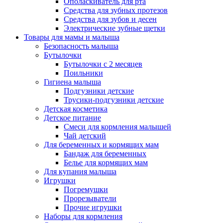
Ополаскиватель для рта
Средства для зубных протезов
Средства для зубов и десен
Электрические зубные щетки
Товары для мамы и малыша
Безопасность малыша
Бутылочки
Бутылочки с 2 месяцев
Поильники
Гигиена малыша
Подгузники детские
Трусики-подгузники детские
Детская косметика
Детское питание
Смеси для кормления малышей
Чай детский
Для беременных и кормящих мам
Бандаж для беременных
Белье для кормящих мам
Для купания малыша
Игрушки
Погремушки
Прорезыватели
Прочие игрушки
Наборы для кормления