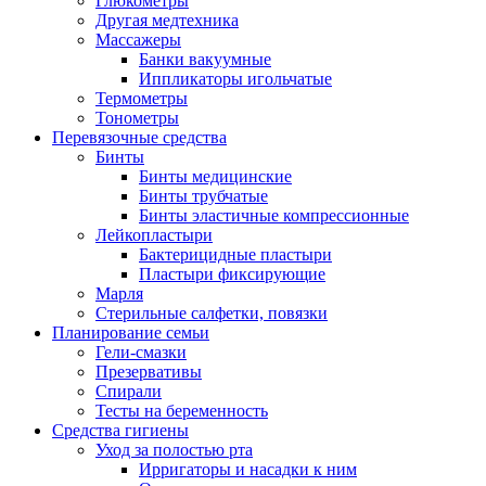
Глюкометры
Другая медтехника
Массажеры
Банки вакуумные
Иппликаторы игольчатые
Термометры
Тонометры
Перевязочные средства
Бинты
Бинты медицинские
Бинты трубчатые
Бинты эластичные компрессионные
Лейкопластыри
Бактерицидные пластыри
Пластыри фиксирующие
Марля
Стерильные салфетки, повязки
Планирование семьи
Гели-смазки
Презервативы
Спирали
Тесты на беременность
Средства гигиены
Уход за полостью рта
Ирригаторы и насадки к ним