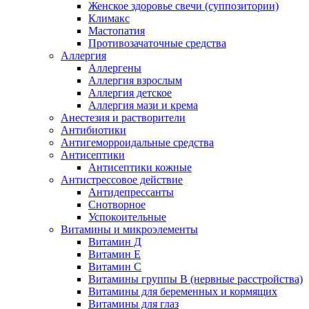
Женское здоровье свечи (суппозитории)
Климакс
Мастопатия
Противозачаточные средства
Аллергия
Аллергены
Аллергия взрослым
Аллергия детское
Аллергия мази и крема
Анестезия и растворители
Антибиотики
Антигеморроидальные средства
Антисептики
Антисептики кожные
Антистрессовое действие
Антидепрессанты
Снотворное
Успокоительные
Витамины и микроэлементы
Витамин Д
Витамин Е
Витамин С
Витамины группы В (нервные расстройства)
Витамины для беременных и кормящих
Витамины для глаз