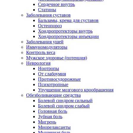
Сердечное внутрь
Статины
Заболевания суставов
Бальзамы, крема для суставов
Остеопороз
Хондропротекторы внутрь
Хондропротекторы инъекции
Заболевания ушей
Иммуномодуляторы
Контроль веса
Мужское здоровье (потенция)
Неврология
Ноотропы
От слабоумия
Противосудорожные
Психотропные
Улучшение мозгового крообращения
Обезболивающие средства
Болевой синдром сильный
Болевой синдром слабый
Головная боль
Зубная боль
Мигрень
Миорелаксанты
Мышечная боль