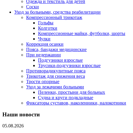
Одежда и текстиль для детей
Соски
Уход за больными, средства реабилитации
Компрессионный трикотаж
Гольфы
Колготки
Компрессионные майки, футболки, шорты
Чулки
Коррекция осанки
Пояса, бандажи медицинские
При недержании
Подгузники взрослые
Трусики-подгузники взрослые
Противорадикулитные пояса
Трикотаж для снижения веса
Трости опорные
Уход за лежачими больными
Пеленки, простыни для больных
Судна и круги подкладные
Фиксаторы суставов, наколенники, налокотники
Наши новости
05.08.2026