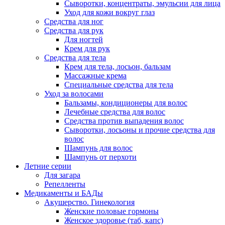
Сыворотки, концентраты, эмульсии для лица
Уход для кожи вокруг глаз
Средства для ног
Средства для рук
Для ногтей
Крем для рук
Средства для тела
Крем для тела, лосьон, бальзам
Массажные крема
Специальные средства для тела
Уход за волосами
Бальзамы, кондиционеры для волос
Лечебные средства для волос
Средства против выпадения волос
Сыворотки, лосьоны и прочие средства для
волос
Шампунь для волос
Шампунь от перхоти
Летние серии
Для загара
Репелленты
Медикаменты и БАДы
Акушерство. Гинекология
Женские половые гормоны
Женское здоровье (таб, капс)