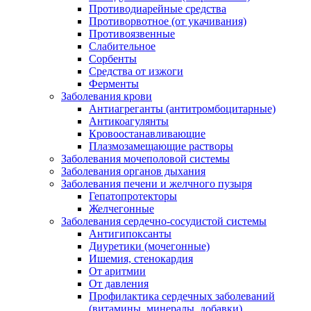
Противодиарейные средства
Противорвотное (от укачивания)
Противоязвенные
Слабительное
Сорбенты
Средства от изжоги
Ферменты
Заболевания крови
Антиагреганты (антитромбоцитарные)
Антикоагулянты
Кровоостанавливающие
Плазмозамещающие растворы
Заболевания мочеполовой системы
Заболевания органов дыхания
Заболевания печени и желчного пузыря
Гепатопротекторы
Желчегонные
Заболевания сердечно-сосудистой системы
Антигипоксанты
Диуретики (мочегонные)
Ишемия, стенокардия
От аритмии
От давления
Профилактика сердечных заболеваний
(витамины, минералы, добавки)