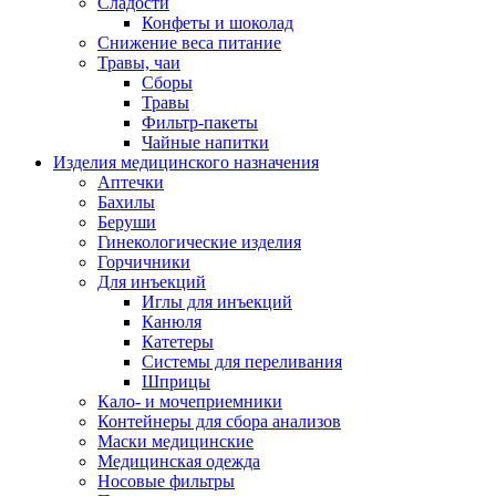
Сладости
Конфеты и шоколад
Снижение веса питание
Травы, чаи
Сборы
Травы
Фильтр-пакеты
Чайные напитки
Изделия медицинского назначения
Аптечки
Бахилы
Беруши
Гинекологические изделия
Горчичники
Для инъекций
Иглы для инъекций
Канюля
Катетеры
Системы для переливания
Шприцы
Кало- и мочеприемники
Контейнеры для сбора анализов
Маски медицинские
Медицинская одежда
Носовые фильтры