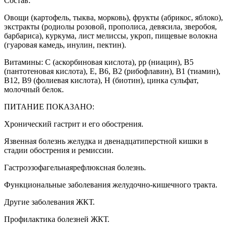
Состав:
Овощи (картофель, тыква, морковь), фрукты (абрикос, яблоко),
экстракты (родиолы розовой, прополиса, девясила, зверобоя,
барбариса), куркума, лист мелиссы, укроп, пищевые волокна
(гуаровая камедь, инулин, пектин).
Витамины: С (аскорбиновая кислота), рр (ниацин), В5
(пантотеновая кислота), Е, В6, В2 (рибофлавин), В1 (тиамин),
В12, В9 (фолиевая кислота), Н (биотин), цинка сульфат,
молочный белок.
ПИТАНИЕ ПОКАЗАНО:
Хронический гастрит и его обострения.
Язвенная болезнь желудка и двенадцатиперстной кишки в
стадии обострения и ремиссии.
Гастроэзофагельнаярефлюксная болезнь.
Функциональные заболевания желудочно-кишечного тракта.
Другие заболевания ЖКТ.
Профилактика болезней ЖКТ.