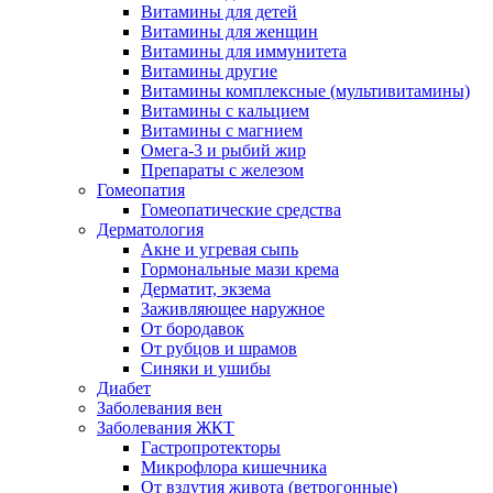
Витамины для детей
Витамины для женщин
Витамины для иммунитета
Витамины другие
Витамины комплексные (мультивитамины)
Витамины с кальцием
Витамины с магнием
Омега-3 и рыбий жир
Препараты с железом
Гомеопатия
Гомеопатические средства
Дерматология
Акне и угревая сыпь
Гормональные мази крема
Дерматит, экзема
Заживляющее наружное
От бородавок
От рубцов и шрамов
Синяки и ушибы
Диабет
Заболевания вен
Заболевания ЖКТ
Гастропротекторы
Микрофлора кишечника
От вздутия живота (ветрогонные)