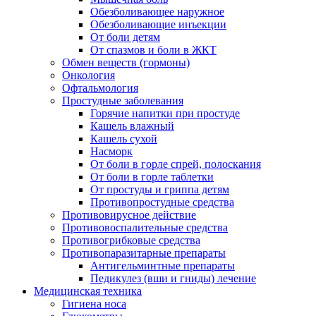
Обезболивающее наружное
Обезболивающие инъекции
От боли детям
От спазмов и боли в ЖКТ
Обмен веществ (гормоны)
Онкология
Офтальмология
Простудные заболевания
Горячие напитки при простуде
Кашель влажный
Кашель сухой
Насморк
От боли в горле спрей, полоскания
От боли в горле таблетки
От простуды и гриппа детям
Противопростудные средства
Противовирусное действие
Противовоспалительные средства
Противогрибковые средства
Противопаразитарные препараты
Антигельминтные препараты
Педикулез (вши и гниды) лечение
Медицинская техника
Гигиена носа