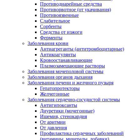
Противодиарейные средства
Противорвотное (от укачивания)
Противоязвенные
Слабительное
Сорбенты
Средства от изжоги
Ферменты
Заболевания крови
Антиагреганты (антитромбоцитарные)
Антикоагулянты
Кровоостанавливающие
Плазмозамещающие растворы
Заболевания мочеполовой системы
Заболевания органов дыхания
Заболевания печени и желчного пузыря
Гепатопротекторы
Желчегонные
Заболевания сердечно-сосудистой системы
Антигипоксанты
Диуретики (мочегонные)
Ишемия, стенокардия
От аритмии
От давления
Профилактика сердечных заболеваний
(витамины, минералы, добавки)