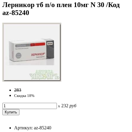
Лерникор тб п/о плен 10мг N 30 /Код
az-85240
283
Скидка 18%
232
руб
x
Артикул: az-85240