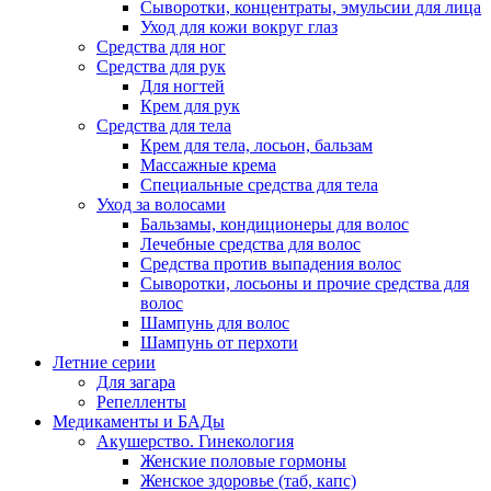
Сыворотки, концентраты, эмульсии для лица
Уход для кожи вокруг глаз
Средства для ног
Средства для рук
Для ногтей
Крем для рук
Средства для тела
Крем для тела, лосьон, бальзам
Массажные крема
Специальные средства для тела
Уход за волосами
Бальзамы, кондиционеры для волос
Лечебные средства для волос
Средства против выпадения волос
Сыворотки, лосьоны и прочие средства для
волос
Шампунь для волос
Шампунь от перхоти
Летние серии
Для загара
Репелленты
Медикаменты и БАДы
Акушерство. Гинекология
Женские половые гормоны
Женское здоровье (таб, капс)