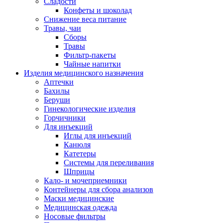
Сладости
Конфеты и шоколад
Снижение веса питание
Травы, чаи
Сборы
Травы
Фильтр-пакеты
Чайные напитки
Изделия медицинского назначения
Аптечки
Бахилы
Беруши
Гинекологические изделия
Горчичники
Для инъекций
Иглы для инъекций
Канюля
Катетеры
Системы для переливания
Шприцы
Кало- и мочеприемники
Контейнеры для сбора анализов
Маски медицинские
Медицинская одежда
Носовые фильтры