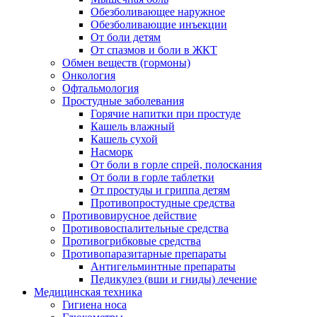
Обезболивающее наружное
Обезболивающие инъекции
От боли детям
От спазмов и боли в ЖКТ
Обмен веществ (гормоны)
Онкология
Офтальмология
Простудные заболевания
Горячие напитки при простуде
Кашель влажный
Кашель сухой
Насморк
От боли в горле спрей, полоскания
От боли в горле таблетки
От простуды и гриппа детям
Противопростудные средства
Противовирусное действие
Противовоспалительные средства
Противогрибковые средства
Противопаразитарные препараты
Антигельминтные препараты
Педикулез (вши и гниды) лечение
Медицинская техника
Гигиена носа