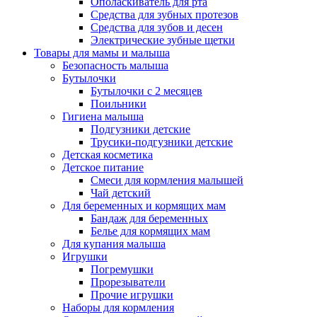
Ополаскиватель для рта
Средства для зубных протезов
Средства для зубов и десен
Электрические зубные щетки
Товары для мамы и малыша
Безопасность малыша
Бутылочки
Бутылочки с 2 месяцев
Поильники
Гигиена малыша
Подгузники детские
Трусики-подгузники детские
Детская косметика
Детское питание
Смеси для кормления малышей
Чай детский
Для беременных и кормящих мам
Бандаж для беременных
Белье для кормящих мам
Для купания малыша
Игрушки
Погремушки
Прорезыватели
Прочие игрушки
Наборы для кормления