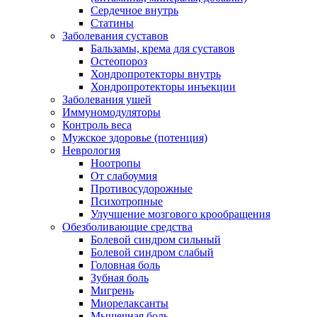
Сердечное внутрь
Статины
Заболевания суставов
Бальзамы, крема для суставов
Остеопороз
Хондропротекторы внутрь
Хондропротекторы инъекции
Заболевания ушей
Иммуномодуляторы
Контроль веса
Мужское здоровье (потенция)
Неврология
Ноотропы
От слабоумия
Противосудорожные
Психотропные
Улучшение мозгового крообращения
Обезболивающие средства
Болевой синдром сильный
Болевой синдром слабый
Головная боль
Зубная боль
Мигрень
Миорелаксанты
Мышечная боль