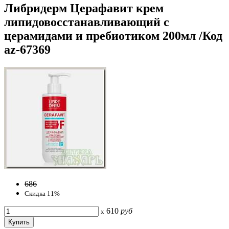
Либридерм Церафавит крем
липидовосстанавливающий с
церамидами и пребиотиком 200мл /Код
az-67369
686
Скидка 11%
610
руб
x