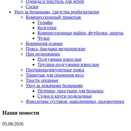
Одежда и текстиль для детей
Соски
Уход за больными, средства реабилитации
Компрессионный трикотаж
Гольфы
Колготки
Компрессионные майки, футболки, шорты
Чулки
Коррекция осанки
Пояса, бандажи медицинские
При недержании
Подгузники взрослые
Трусики-подгузники взрослые
Противорадикулитные пояса
Трикотаж для снижения веса
Трости опорные
Уход за лежачими больными
Пеленки, простыни для больных
Судна и круги подкладные
Фиксаторы суставов, наколенники, налокотники
Наши новости
05.08.2026