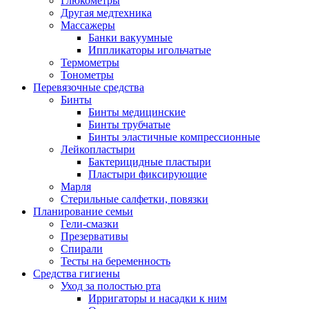
Глюкометры
Другая медтехника
Массажеры
Банки вакуумные
Иппликаторы игольчатые
Термометры
Тонометры
Перевязочные средства
Бинты
Бинты медицинские
Бинты трубчатые
Бинты эластичные компрессионные
Лейкопластыри
Бактерицидные пластыри
Пластыри фиксирующие
Марля
Стерильные салфетки, повязки
Планирование семьи
Гели-смазки
Презервативы
Спирали
Тесты на беременность
Средства гигиены
Уход за полостью рта
Ирригаторы и насадки к ним