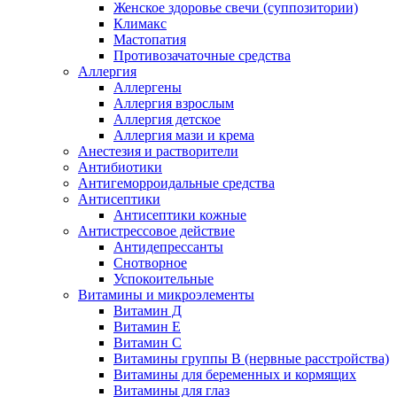
Женское здоровье свечи (суппозитории)
Климакс
Мастопатия
Противозачаточные средства
Аллергия
Аллергены
Аллергия взрослым
Аллергия детское
Аллергия мази и крема
Анестезия и растворители
Антибиотики
Антигеморроидальные средства
Антисептики
Антисептики кожные
Антистрессовое действие
Антидепрессанты
Снотворное
Успокоительные
Витамины и микроэлементы
Витамин Д
Витамин Е
Витамин С
Витамины группы В (нервные расстройства)
Витамины для беременных и кормящих
Витамины для глаз