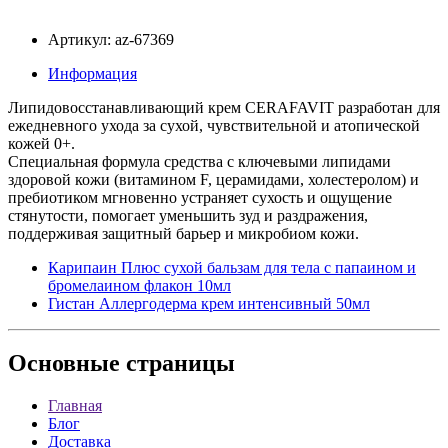
Артикул: az-67369
Информация
Липидовосстанавливающий крем CERAFAVIT разработан для
ежедневного ухода за сухой, чувствительной и атопической
кожей 0+.
Специальная формула средства с ключевыми липидами
здоровой кожи (витамином F, церамидами, холестеролом) и
пребиотиком мгновенно устраняет сухость и ощущение
стянутости, помогает уменьшить зуд и раздражения,
поддерживая защитный барьер и микробиом кожи.
Карипаин Плюс сухой бальзам для тела с папаином и
бромелаином флакон 10мл
Гистан Аллергодерма крем интенсивный 50мл
Основные
страницы
Главная
Блог
Доставка