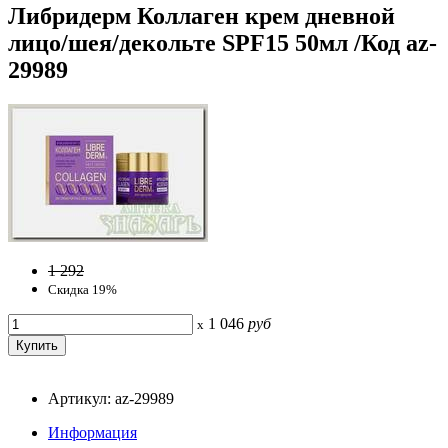
Либридерм Коллаген крем дневной
лицо/шея/декольте SPF15 50мл /Код az-
29989
1 292
Скидка 19%
1 046
руб
x
Артикул: az-29989
Информация