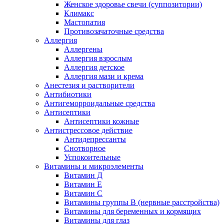
Женское здоровье свечи (суппозитории)
Климакс
Мастопатия
Противозачаточные средства
Аллергия
Аллергены
Аллергия взрослым
Аллергия детское
Аллергия мази и крема
Анестезия и растворители
Антибиотики
Антигеморроидальные средства
Антисептики
Антисептики кожные
Антистрессовое действие
Антидепрессанты
Снотворное
Успокоительные
Витамины и микроэлементы
Витамин Д
Витамин Е
Витамин С
Витамины группы В (нервные расстройства)
Витамины для беременных и кормящих
Витамины для глаз