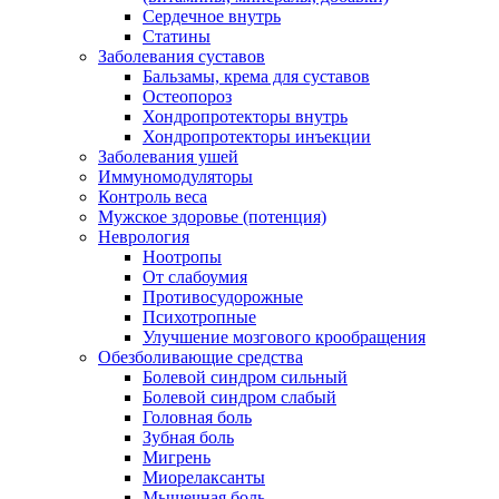
Сердечное внутрь
Статины
Заболевания суставов
Бальзамы, крема для суставов
Остеопороз
Хондропротекторы внутрь
Хондропротекторы инъекции
Заболевания ушей
Иммуномодуляторы
Контроль веса
Мужское здоровье (потенция)
Неврология
Ноотропы
От слабоумия
Противосудорожные
Психотропные
Улучшение мозгового крообращения
Обезболивающие средства
Болевой синдром сильный
Болевой синдром слабый
Головная боль
Зубная боль
Мигрень
Миорелаксанты
Мышечная боль