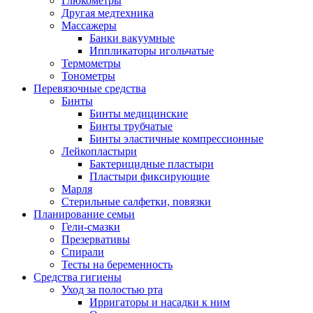
Глюкометры
Другая медтехника
Массажеры
Банки вакуумные
Иппликаторы игольчатые
Термометры
Тонометры
Перевязочные средства
Бинты
Бинты медицинские
Бинты трубчатые
Бинты эластичные компрессионные
Лейкопластыри
Бактерицидные пластыри
Пластыри фиксирующие
Марля
Стерильные салфетки, повязки
Планирование семьи
Гели-смазки
Презервативы
Спирали
Тесты на беременность
Средства гигиены
Уход за полостью рта
Ирригаторы и насадки к ним