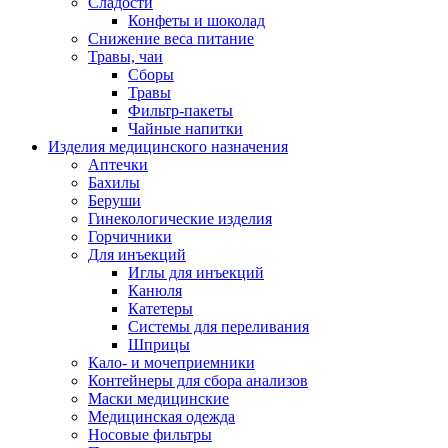
Сладости
Конфеты и шоколад
Снижение веса питание
Травы, чаи
Сборы
Травы
Фильтр-пакеты
Чайные напитки
Изделия медицинского назначения
Аптечки
Бахилы
Беруши
Гинекологические изделия
Горчичники
Для инъекций
Иглы для инъекций
Канюля
Катетеры
Системы для переливания
Шприцы
Кало- и мочеприемники
Контейнеры для сбора анализов
Маски медицинские
Медицинская одежда
Носовые фильтры