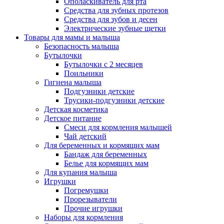
Ополаскиватель для рта
Средства для зубных протезов
Средства для зубов и десен
Электрические зубные щетки
Товары для мамы и малыша
Безопасность малыша
Бутылочки
Бутылочки с 2 месяцев
Поильники
Гигиена малыша
Подгузники детские
Трусики-подгузники детские
Детская косметика
Детское питание
Смеси для кормления малышей
Чай детский
Для беременных и кормящих мам
Бандаж для беременных
Белье для кормящих мам
Для купания малыша
Игрушки
Погремушки
Прорезыватели
Прочие игрушки
Наборы для кормления