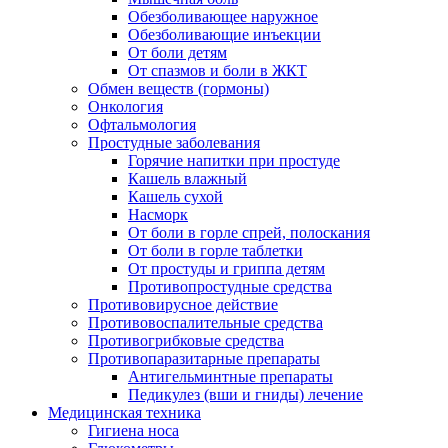
Обезболивающее наружное
Обезболивающие инъекции
От боли детям
От спазмов и боли в ЖКТ
Обмен веществ (гормоны)
Онкология
Офтальмология
Простудные заболевания
Горячие напитки при простуде
Кашель влажный
Кашель сухой
Насморк
От боли в горле спрей, полоскания
От боли в горле таблетки
От простуды и гриппа детям
Противопростудные средства
Противовирусное действие
Противовоспалительные средства
Противогрибковые средства
Противопаразитарные препараты
Антигельминтные препараты
Педикулез (вши и гниды) лечение
Медицинская техника
Гигиена носа