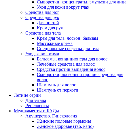
Сыворотки, концентраты, эмульсии для лица
Уход для кожи вокруг глаз
Средства для ног
Средства для рук
Для ногтей
Крем для рук
Средства для тела
Крем для тела, лосьон, бальзам
Массажные крема
Специальные средства для тела
Уход за волосами
Бальзамы, кондиционеры для волос
Лечебные средства для волос
Средства против выпадения волос
Сыворотки, лосьоны и прочие средства для
волос
Шампунь для волос
Шампунь от перхоти
Летние серии
Для загара
Репелленты
Медикаменты и БАДы
Акушерство. Гинекология
Женские половые гормоны
Женское здоровье (таб, капс)