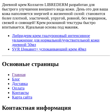
Дневной крем Коллаген LIBREDERM разработан для
быстрого улучшения внешнего вида кожи. День ото дня ваша
кожа наполняется энергией и жизненной силой: становится
более плотной, эластичной, упругой, ровной, без морщинок,
свежей и сияющей! Крем роскошной текстуры быстро
впитывается. Идеальная основа под макияж.
Либридерм крем гиалуроновый интенсивное
увлажнение для нормальной/чувствительной кожи
дневной 50мл
SVR Цикавит+ успокаивающий крем 40мл
Основные
страницы
Главная
Блог
Доставка
Оплата
Контакты
Карта сайта
Контактная
информация