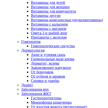
Витамины для детей
Витамины для женщин
Витамины для иммунитета
Витамины другие
Витамины комплексные (мультивитамины)
Витамины с кальцием
Витамины с магнием
Омега-3 и рыбий жир
Препараты с железом
Гомеопатия
Гомеопатические средства
Дерматология
Акне и угревая сыпь
Гормональные мази крема
Дерматит, экзема
Заживляющее наружное
От бородавок
От рубцов и шрамов
Синяки и ушибы
Диабет
Заболевания вен
Заболевания ЖКТ
Гастропротекторы
Микрофлора кишечника
От вздутия живота (ветрогонные)