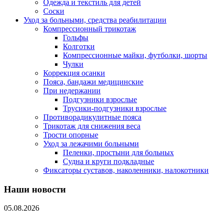
Одежда и текстиль для детей
Соски
Уход за больными, средства реабилитации
Компрессионный трикотаж
Гольфы
Колготки
Компрессионные майки, футболки, шорты
Чулки
Коррекция осанки
Пояса, бандажи медицинские
При недержании
Подгузники взрослые
Трусики-подгузники взрослые
Противорадикулитные пояса
Трикотаж для снижения веса
Трости опорные
Уход за лежачими больными
Пеленки, простыни для больных
Судна и круги подкладные
Фиксаторы суставов, наколенники, налокотники
Наши новости
05.08.2026