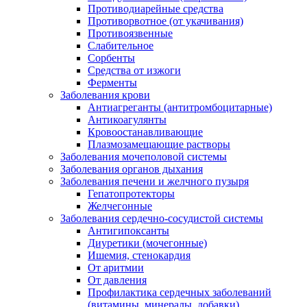
Противодиарейные средства
Противорвотное (от укачивания)
Противоязвенные
Слабительное
Сорбенты
Средства от изжоги
Ферменты
Заболевания крови
Антиагреганты (антитромбоцитарные)
Антикоагулянты
Кровоостанавливающие
Плазмозамещающие растворы
Заболевания мочеполовой системы
Заболевания органов дыхания
Заболевания печени и желчного пузыря
Гепатопротекторы
Желчегонные
Заболевания сердечно-сосудистой системы
Антигипоксанты
Диуретики (мочегонные)
Ишемия, стенокардия
От аритмии
От давления
Профилактика сердечных заболеваний
(витамины, минералы, добавки)