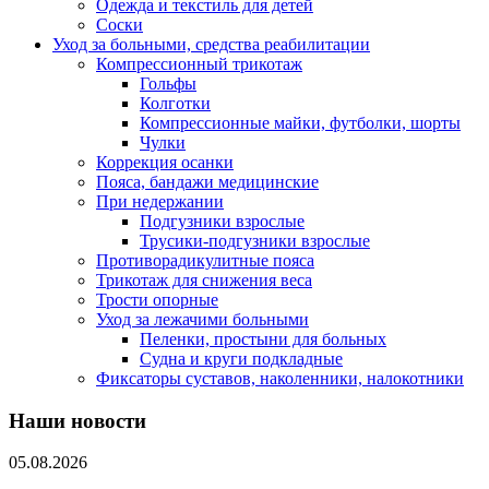
Одежда и текстиль для детей
Соски
Уход за больными, средства реабилитации
Компрессионный трикотаж
Гольфы
Колготки
Компрессионные майки, футболки, шорты
Чулки
Коррекция осанки
Пояса, бандажи медицинские
При недержании
Подгузники взрослые
Трусики-подгузники взрослые
Противорадикулитные пояса
Трикотаж для снижения веса
Трости опорные
Уход за лежачими больными
Пеленки, простыни для больных
Судна и круги подкладные
Фиксаторы суставов, наколенники, налокотники
Наши новости
05.08.2026