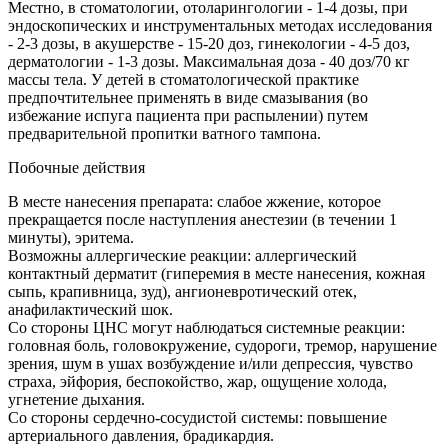
Местно, в стоматологии, отоларингологии - 1-4 дозы, при
эндоскопических и инструментальных методах исследования
- 2-3 дозы, в акушерстве - 15-20 доз, гинекологии - 4-5 доз,
дерматологии - 1-3 дозы. Максимальная доза - 40 доз/70 кг
массы тела. У детей в стоматологической практике
предпочтительнее применять в виде смазывания (во
избежание испуга пациента при распылении) путем
предварительной пропитки ватного тампона.
Побочные действия
В месте нанесения препарата: слабое жжение, которое
прекращается после наступления анестезии (в течении 1
минуты), эритема.
Возможны аллергические реакции: аллергический
контактный дерматит (гиперемия в месте нанесения, кожная
сыпь, крапивница, зуд), ангионевротический отек,
анафилактический шок.
Со стороны ЦНС могут наблюдаться системные реакции:
головная боль, головокружение, судороги, тремор, нарушение
зрения, шум в ушах возбуждение и/или депрессия, чувство
страха, эйфория, беспокойство, жар, ощущение холода,
угнетение дыхания.
Со стороны сердечно-сосудистой системы: повышение
артериального давления, брадикардия.