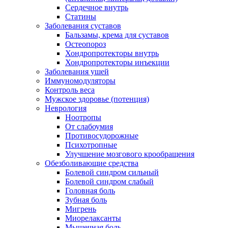
Сердечное внутрь
Статины
Заболевания суставов
Бальзамы, крема для суставов
Остеопороз
Хондропротекторы внутрь
Хондропротекторы инъекции
Заболевания ушей
Иммуномодуляторы
Контроль веса
Мужское здоровье (потенция)
Неврология
Ноотропы
От слабоумия
Противосудорожные
Психотропные
Улучшение мозгового крообращения
Обезболивающие средства
Болевой синдром сильный
Болевой синдром слабый
Головная боль
Зубная боль
Мигрень
Миорелаксанты
Мышечная боль