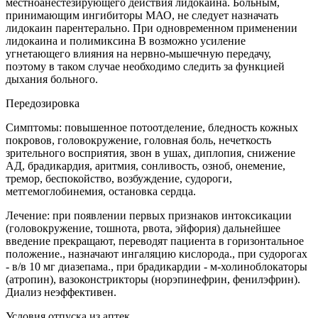
местноанестезирующего действия лидокаина. Больным,
принимающим ингибиторы МАО, не следует назначать
лидокаин парентерально. При одновременном применении
лидокаина и полимиксина В возможно усиление
угнетающего влияния на нервно-мышечную передачу,
поэтому в таком случае необходимо следить за функцией
дыхания больного.
Передозировка
Симптомы: повышенное потоотделение, бледность кожных
покровов, головокружение, головная боль, нечеткость
зрительного восприятия, звон в ушах, диплопия, снижение
АД, брадикардия, аритмия, сонливость, озноб, онемение,
тремор, беспокойство, возбуждение, судороги,
метгемоглобинемия, остановка сердца.
Лечение: при появлении первых признаков интоксикации
(головокружение, тошнота, рвота, эйфория) дальнейшее
введение прекращают, переводят пациента в горизонтальное
положение., назначают ингаляцию кислорода., при судорогах
- в/в 10 мг диазепама., при брадикардии - м-холиноблокаторы
(атропин), вазоконстрикторы (норэпинефрин, фенилэфрин).
Диализ неэффективен.
Условия отпуска из аптек