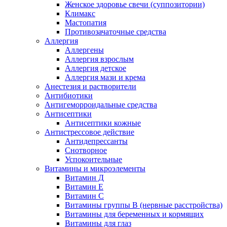
Женское здоровье свечи (суппозитории)
Климакс
Мастопатия
Противозачаточные средства
Аллергия
Аллергены
Аллергия взрослым
Аллергия детское
Аллергия мази и крема
Анестезия и растворители
Антибиотики
Антигеморроидальные средства
Антисептики
Антисептики кожные
Антистрессовое действие
Антидепрессанты
Снотворное
Успокоительные
Витамины и микроэлементы
Витамин Д
Витамин Е
Витамин С
Витамины группы В (нервные расстройства)
Витамины для беременных и кормящих
Витамины для глаз