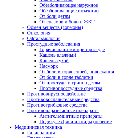
Обезболивающее наружное
Обезболивающие инъекции
От боли детям
От спазмов и боли в ЖКТ
Обмен веществ (гормоны)
Онкология
Офтальмология
Простудные заболевания
Горячие напитки при простуде
Кашель влажный
Кашель сухой
Насморк
От боли в горле спрей, полоскания
От боли в горле таблетки
От простуды и гриппа детям
Противопростудные средства
Противовирусное действие
Противовоспалительные средства
Противогрибковые средства
Противопаразитарные препараты
Антигельминтные препараты
Педикулез (вши и гниды) лечение
Медицинская техника
Гигиена носа