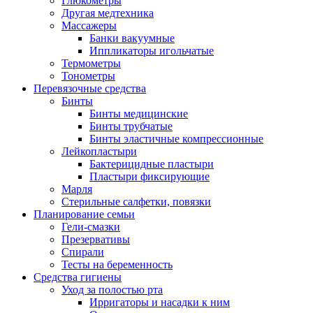
Глюкометры
Другая медтехника
Массажеры
Банки вакуумные
Иппликаторы игольчатые
Термометры
Тонометры
Перевязочные средства
Бинты
Бинты медицинские
Бинты трубчатые
Бинты эластичные компрессионные
Лейкопластыри
Бактерицидные пластыри
Пластыри фиксирующие
Марля
Стерильные салфетки, повязки
Планирование семьи
Гели-смазки
Презервативы
Спирали
Тесты на беременность
Средства гигиены
Уход за полостью рта
Ирригаторы и насадки к ним