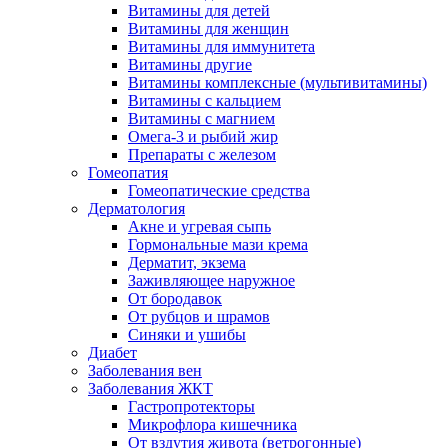
Витамины для детей
Витамины для женщин
Витамины для иммунитета
Витамины другие
Витамины комплексные (мультивитамины)
Витамины с кальцием
Витамины с магнием
Омега-3 и рыбий жир
Препараты с железом
Гомеопатия
Гомеопатические средства
Дерматология
Акне и угревая сыпь
Гормональные мази крема
Дерматит, экзема
Заживляющее наружное
От бородавок
От рубцов и шрамов
Синяки и ушибы
Диабет
Заболевания вен
Заболевания ЖКТ
Гастропротекторы
Микрофлора кишечника
От вздутия живота (ветрогонные)