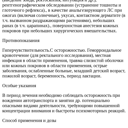
рентгенографическом обследовании (устранение тошноты и
глоточного рефлекса)., в качестве анальгезирующего ЛС при
ожогах (включая солнечные), укусах, контактном дерматите (в
т.ч. вызванном раздражающими растениями), небольших
ранах (в т.ч. царапинах)., поверхностная анестезия кожных
покровов при небольших хирургических вмешательствах.
Противопоказания
Гиперчувствительность.C осторожностью. Геморроидальное
кровотечение (для ректального исследования), местная
инфекция в области применения, травма слизистой оболочки
или кожных покровов в области применения, острые
заболевания, ослабленные больные, младший детский возраст,
пожилой возраст, беременность, период лактации.
Особые указания
В период лечения необходимо соблюдать осторожность при
вождении автотранспорта и занятии др. потенциально
опасными видами деятельности, требующими повышенной
концентрации внимания и быстроты психомоторных реакций.
Способ применения и дозы