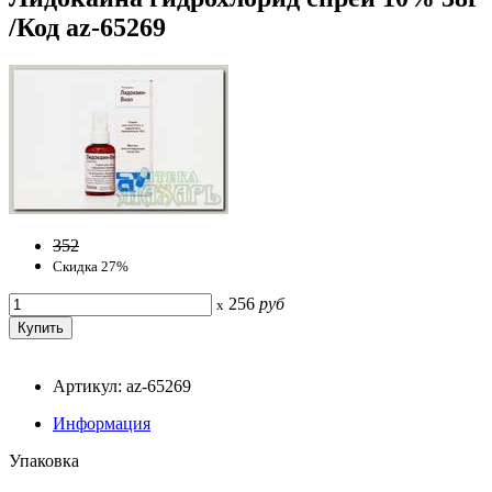
/Код az-65269
352
Скидка 27%
256
руб
x
Артикул: az-65269
Информация
Упаковка