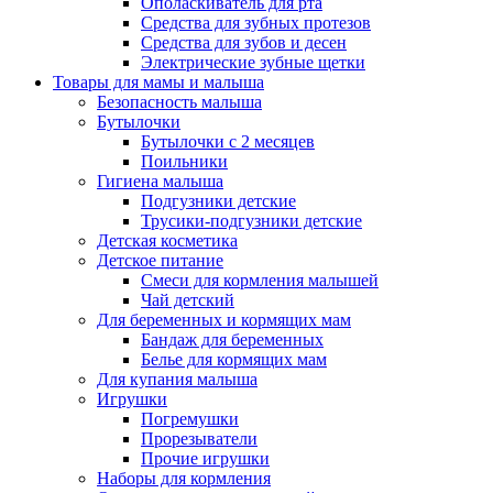
Ополаскиватель для рта
Средства для зубных протезов
Средства для зубов и десен
Электрические зубные щетки
Товары для мамы и малыша
Безопасность малыша
Бутылочки
Бутылочки с 2 месяцев
Поильники
Гигиена малыша
Подгузники детские
Трусики-подгузники детские
Детская косметика
Детское питание
Смеси для кормления малышей
Чай детский
Для беременных и кормящих мам
Бандаж для беременных
Белье для кормящих мам
Для купания малыша
Игрушки
Погремушки
Прорезыватели
Прочие игрушки
Наборы для кормления