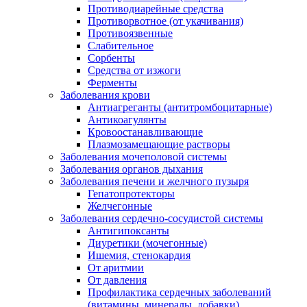
Противодиарейные средства
Противорвотное (от укачивания)
Противоязвенные
Слабительное
Сорбенты
Средства от изжоги
Ферменты
Заболевания крови
Антиагреганты (антитромбоцитарные)
Антикоагулянты
Кровоостанавливающие
Плазмозамещающие растворы
Заболевания мочеполовой системы
Заболевания органов дыхания
Заболевания печени и желчного пузыря
Гепатопротекторы
Желчегонные
Заболевания сердечно-сосудистой системы
Антигипоксанты
Диуретики (мочегонные)
Ишемия, стенокардия
От аритмии
От давления
Профилактика сердечных заболеваний
(витамины, минералы, добавки)