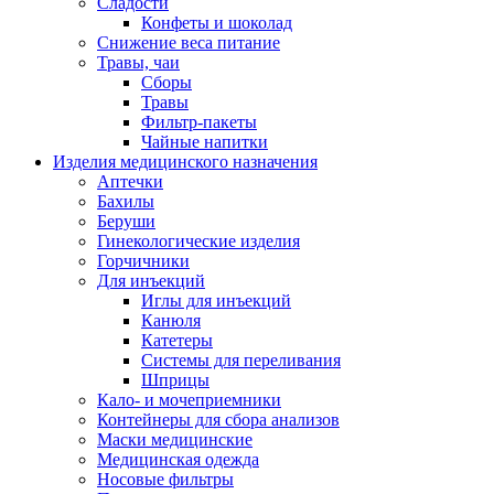
Сладости
Конфеты и шоколад
Снижение веса питание
Травы, чаи
Сборы
Травы
Фильтр-пакеты
Чайные напитки
Изделия медицинского назначения
Аптечки
Бахилы
Беруши
Гинекологические изделия
Горчичники
Для инъекций
Иглы для инъекций
Канюля
Катетеры
Системы для переливания
Шприцы
Кало- и мочеприемники
Контейнеры для сбора анализов
Маски медицинские
Медицинская одежда
Носовые фильтры