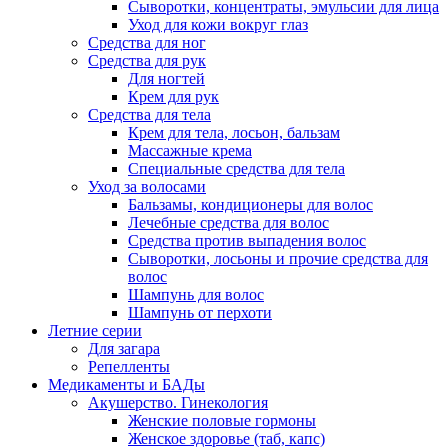
Сыворотки, концентраты, эмульсии для лица
Уход для кожи вокруг глаз
Средства для ног
Средства для рук
Для ногтей
Крем для рук
Средства для тела
Крем для тела, лосьон, бальзам
Массажные крема
Специальные средства для тела
Уход за волосами
Бальзамы, кондиционеры для волос
Лечебные средства для волос
Средства против выпадения волос
Сыворотки, лосьоны и прочие средства для
волос
Шампунь для волос
Шампунь от перхоти
Летние серии
Для загара
Репелленты
Медикаменты и БАДы
Акушерство. Гинекология
Женские половые гормоны
Женское здоровье (таб, капс)