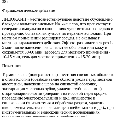
38 г
Фармакологическое действие
ЛИДОКАИН - местноанестезирующее действие обусловлено
блокадой вольтажзависимых Na+-каналов, что препятствует
генерации импульсов в окончаниях чувствительных нервов и
проведению болевых импульсов по нервным волокнам. При
местном применении расширяет сосуды, не оказывает
местнораздражающего действия. Эффект развивается через 1-
5 мин после нанесения на слизистые оболочки или кожу и
сохраняется 30-60 мин (аэрозоль для местного применения -
10-15 мин, гель для местного применения - 15-20 мин).
Показания
Терминальная (поверхностная) анестезия слизистых оболочек:
в стоматологии (обезболивание области укола перед местной
анестезией, наложение швов на слизистой оболочке,
экстирпация молочных зубов, удаление зубного камня),
оториноларингологии (операции на носовой перегородке,
проведение электрокоагуляции и др.), акушерстве и
гинекологии (эпизиотомия и обработка разреза, удаление
швов, вмешательства на влагалище и шейке матки и др.)., при
инструментальных и эндоскопических исследованиях
(введение зонда, ректоскопия, интубация и др.),