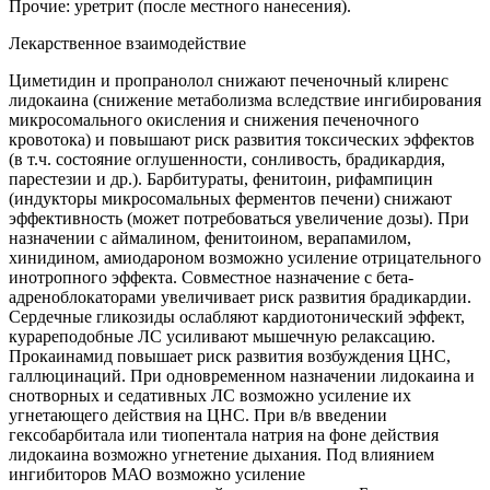
Прочие: уретрит (после местного нанесения).
Лекарственное взаимодействие
Циметидин и пропранолол снижают печеночный клиренс
лидокаина (снижение метаболизма вследствие ингибирования
микросомального окисления и снижения печеночного
кровотока) и повышают риск развития токсических эффектов
(в т.ч. состояние оглушенности, сонливость, брадикардия,
парестезии и др.). Барбитураты, фенитоин, рифампицин
(индукторы микросомальных ферментов печени) снижают
эффективность (может потребоваться увеличение дозы). При
назначении с аймалином, фенитоином, верапамилом,
хинидином, амиодароном возможно усиление отрицательного
инотропного эффекта. Совместное назначение с бета-
адреноблокаторами увеличивает риск развития брадикардии.
Сердечные гликозиды ослабляют кардиотонический эффект,
курареподобные ЛС усиливают мышечную релаксацию.
Прокаинамид повышает риск развития возбуждения ЦНС,
галлюцинаций. При одновременном назначении лидокаина и
снотворных и седативных ЛС возможно усиление их
угнетающего действия на ЦНС. При в/в введении
гексобарбитала или тиопентала натрия на фоне действия
лидокаина возможно угнетение дыхания. Под влиянием
ингибиторов МАО возможно усиление