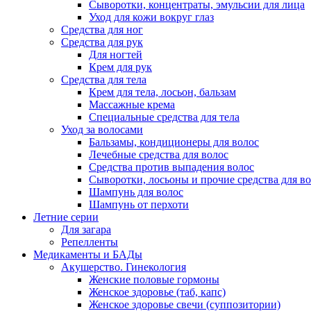
Сыворотки, концентраты, эмульсии для лица
Уход для кожи вокруг глаз
Средства для ног
Средства для рук
Для ногтей
Крем для рук
Средства для тела
Крем для тела, лосьон, бальзам
Массажные крема
Специальные средства для тела
Уход за волосами
Бальзамы, кондиционеры для волос
Лечебные средства для волос
Средства против выпадения волос
Сыворотки, лосьоны и прочие средства для в
Шампунь для волос
Шампунь от перхоти
Летние серии
Для загара
Репелленты
Медикаменты и БАДы
Акушерство. Гинекология
Женские половые гормоны
Женское здоровье (таб, капс)
Женское здоровье свечи (суппозитории)