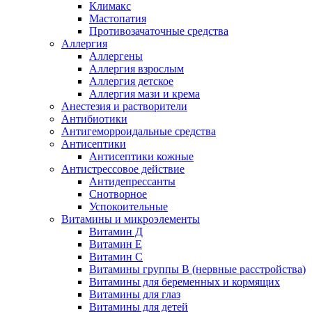
Климакс
Мастопатия
Противозачаточные средства
Аллергия
Аллергены
Аллергия взрослым
Аллергия детское
Аллергия мази и крема
Анестезия и растворители
Антибиотики
Антигеморроидальные средства
Антисептики
Антисептики кожные
Антистрессовое действие
Антидепрессанты
Снотворное
Успокоительные
Витамины и микроэлементы
Витамин Д
Витамин Е
Витамин С
Витамины группы В (нервные расстройства)
Витамины для беременных и кормящих
Витамины для глаз
Витамины для детей