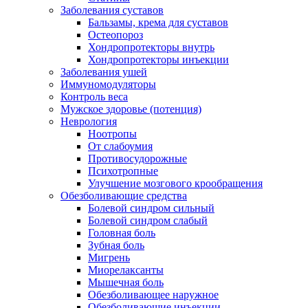
Заболевания суставов
Бальзамы, крема для суставов
Остеопороз
Хондропротекторы внутрь
Хондропротекторы инъекции
Заболевания ушей
Иммуномодуляторы
Контроль веса
Мужское здоровье (потенция)
Неврология
Ноотропы
От слабоумия
Противосудорожные
Психотропные
Улучшение мозгового крообращения
Обезболивающие средства
Болевой синдром сильный
Болевой синдром слабый
Головная боль
Зубная боль
Мигрень
Миорелаксанты
Мышечная боль
Обезболивающее наружное
Обезболивающие инъекции