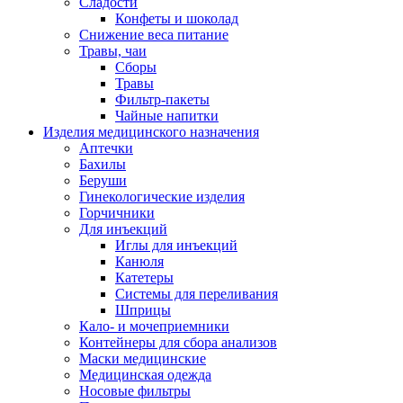
Сладости
Конфеты и шоколад
Снижение веса питание
Травы, чаи
Сборы
Травы
Фильтр-пакеты
Чайные напитки
Изделия медицинского назначения
Аптечки
Бахилы
Беруши
Гинекологические изделия
Горчичники
Для инъекций
Иглы для инъекций
Канюля
Катетеры
Системы для переливания
Шприцы
Кало- и мочеприемники
Контейнеры для сбора анализов
Маски медицинские
Медицинская одежда
Носовые фильтры