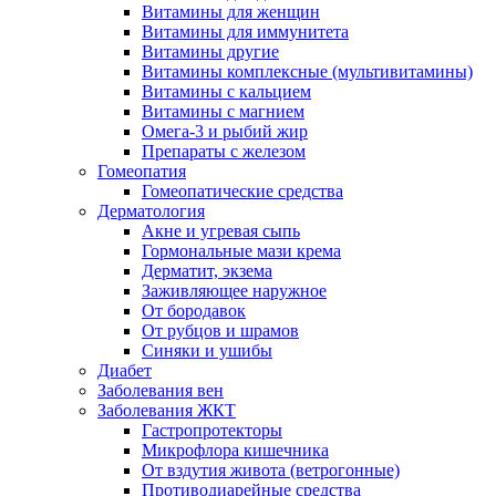
Витамины для женщин
Витамины для иммунитета
Витамины другие
Витамины комплексные (мультивитамины)
Витамины с кальцием
Витамины с магнием
Омега-3 и рыбий жир
Препараты с железом
Гомеопатия
Гомеопатические средства
Дерматология
Акне и угревая сыпь
Гормональные мази крема
Дерматит, экзема
Заживляющее наружное
От бородавок
От рубцов и шрамов
Синяки и ушибы
Диабет
Заболевания вен
Заболевания ЖКТ
Гастропротекторы
Микрофлора кишечника
От вздутия живота (ветрогонные)
Противодиарейные средства