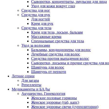
Сыворотки, концентраты, эмульсии для лица
Уход для кожи вокруг глаз
Средства для ног
Средства для рук
Для ногтей
Крем для рук
Средства для тела
Крем для тела, лосьон, бальзам
Массажные крема
Специальные средства для тела
Уход за волосами
Бальзамы, кондиционеры для волос
Лечебные средства для волос
Средства против выпадения волос
Сыворотки, лосьоны и прочие средства для в
Шампунь для волос
Шампунь от перхоти
Летние серии
Для загара
Репелленты
Медикаменты и БАДы
Акушерство. Гинекология
Женские половые гормоны
Женское здоровье (таб, капс)
Женское здоровье свечи (суппозитории)