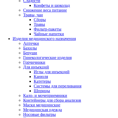
Сладости
Конфеты и шоколад
Снижение веса питание
Травы, чаи
Сборы
Травы
Фильтр-пакеты
Чайные напитки
Изделия медицинского назначения
Аптечки
Бахилы
Беруши
Гинекологические изделия
Горчичники
Для инъекций
Иглы для инъекций
Канюля
Катетеры
Системы для переливания
Шприцы
Кало- и мочеприемники
Контейнеры для сбора анализов
Маски медицинские
Медицинская одежда
Носовые фильтры