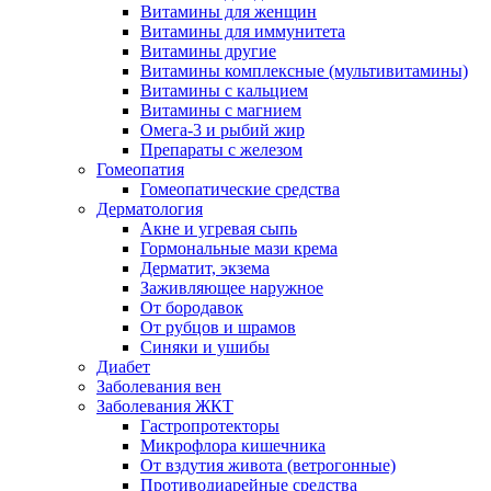
Витамины для женщин
Витамины для иммунитета
Витамины другие
Витамины комплексные (мультивитамины)
Витамины с кальцием
Витамины с магнием
Омега-3 и рыбий жир
Препараты с железом
Гомеопатия
Гомеопатические средства
Дерматология
Акне и угревая сыпь
Гормональные мази крема
Дерматит, экзема
Заживляющее наружное
От бородавок
От рубцов и шрамов
Синяки и ушибы
Диабет
Заболевания вен
Заболевания ЖКТ
Гастропротекторы
Микрофлора кишечника
От вздутия живота (ветрогонные)
Противодиарейные средства