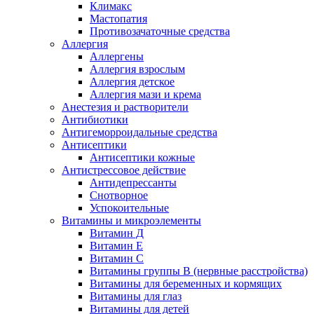
Климакс
Мастопатия
Противозачаточные средства
Аллергия
Аллергены
Аллергия взрослым
Аллергия детское
Аллергия мази и крема
Анестезия и растворители
Антибиотики
Антигеморроидальные средства
Антисептики
Антисептики кожные
Антистрессовое действие
Антидепрессанты
Снотворное
Успокоительные
Витамины и микроэлементы
Витамин Д
Витамин Е
Витамин С
Витамины группы В (нервные расстройства)
Витамины для беременных и кормящих
Витамины для глаз
Витамины для детей