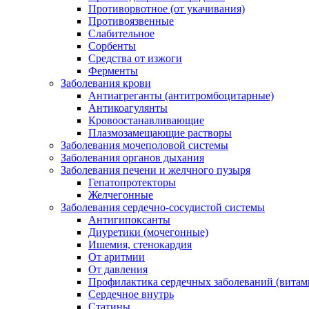
Противорвотное (от укачивания)
Противоязвенные
Слабительное
Сорбенты
Средства от изжоги
Ферменты
Заболевания крови
Антиагреганты (антитромбоцитарные)
Антикоагулянты
Кровоостанавливающие
Плазмозамещающие растворы
Заболевания мочеполовой системы
Заболевания органов дыхания
Заболевания печени и желчного пузыря
Гепатопротекторы
Желчегонные
Заболевания сердечно-сосудистой системы
Антигипоксанты
Диуретики (мочегонные)
Ишемия, стенокардия
От аритмии
От давления
Профилактика сердечных заболеваний (витам
Сердечное внутрь
Статины