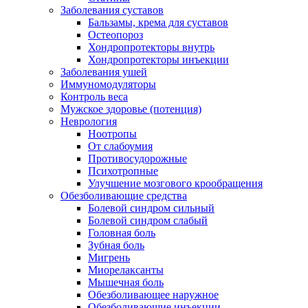
Заболевания суставов
Бальзамы, крема для суставов
Остеопороз
Хондропротекторы внутрь
Хондропротекторы инъекции
Заболевания ушей
Иммуномодуляторы
Контроль веса
Мужское здоровье (потенция)
Неврология
Ноотропы
От слабоумия
Противосудорожные
Психотропные
Улучшение мозгового крообращения
Обезболивающие средства
Болевой синдром сильный
Болевой синдром слабый
Головная боль
Зубная боль
Мигрень
Миорелаксанты
Мышечная боль
Обезболивающее наружное
Обезболивающие инъекции