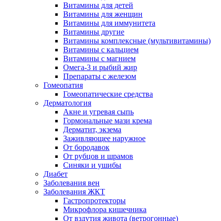
Витамины для детей
Витамины для женщин
Витамины для иммунитета
Витамины другие
Витамины комплексные (мультивитамины)
Витамины с кальцием
Витамины с магнием
Омега-3 и рыбий жир
Препараты с железом
Гомеопатия
Гомеопатические средства
Дерматология
Акне и угревая сыпь
Гормональные мази крема
Дерматит, экзема
Заживляющее наружное
От бородавок
От рубцов и шрамов
Синяки и ушибы
Диабет
Заболевания вен
Заболевания ЖКТ
Гастропротекторы
Микрофлора кишечника
От вздутия живота (ветрогонные)