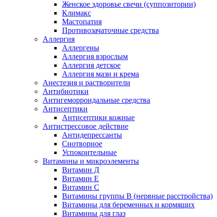
Женское здоровье свечи (суппозитории)
Климакс
Мастопатия
Противозачаточные средства
Аллергия
Аллергены
Аллергия взрослым
Аллергия детское
Аллергия мази и крема
Анестезия и растворители
Антибиотики
Антигеморроидальные средства
Антисептики
Антисептики кожные
Антистрессовое действие
Антидепрессанты
Снотворное
Успокоительные
Витамины и микроэлементы
Витамин Д
Витамин Е
Витамин С
Витамины группы В (нервные расстройства)
Витамины для беременных и кормящих
Витамины для глаз