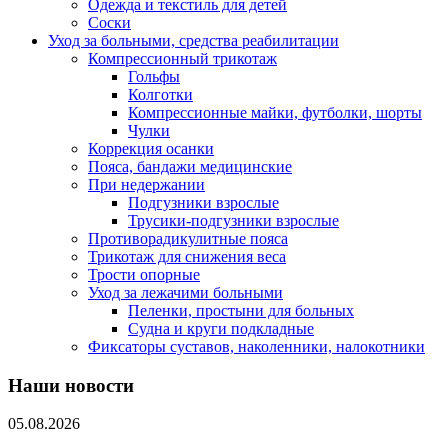
Одежда и текстиль для детей
Соски
Уход за больными, средства реабилитации
Компрессионный трикотаж
Гольфы
Колготки
Компрессионные майки, футболки, шорты
Чулки
Коррекция осанки
Пояса, бандажи медицинские
При недержании
Подгузники взрослые
Трусики-подгузники взрослые
Противорадикулитные пояса
Трикотаж для снижения веса
Трости опорные
Уход за лежачими больными
Пеленки, простыни для больных
Судна и круги подкладные
Фиксаторы суставов, наколенники, налокотники
Наши новости
05.08.2026