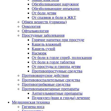
Обезболивающее наружное
Обезболивающие инъекции
От боли детям
От спазмов и боли в ЖКТ
Обмен веществ (гормоны)
Онкология
Офтальмология
Простудные заболевания
Горячие напитки при простуде
Кашель влажный
Кашель сухой
Насморк
От боли в горле спрей, полоскания
От боли в горле таблетки
От простуды и гриппа детям
Противопростудные средства
Противовирусное действие
Противовоспалительные средства
Противогрибковые средства
Противопаразитарные препараты
Антигельминтные препараты
Педикулез (вши и гниды) лечение
Медицинская техника
Гигиена носа