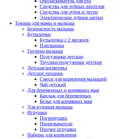
Ополаскиватель для рта
Средства для зубных протезов
Средства для зубов и десен
Электрические зубные щетки
Товары для мамы и малыша
Безопасность малыша
Бутылочки
Бутылочки с 2 месяцев
Поильники
Гигиена малыша
Подгузники детские
Трусики-подгузники детские
Детская косметика
Детское питание
Смеси для кормления малышей
Чай детский
Для беременных и кормящих мам
Бандаж для беременных
Белье для кормящих мам
Для купания малыша
Игрушки
Погремушки
Прорезыватели
Прочие игрушки
Наборы для кормления