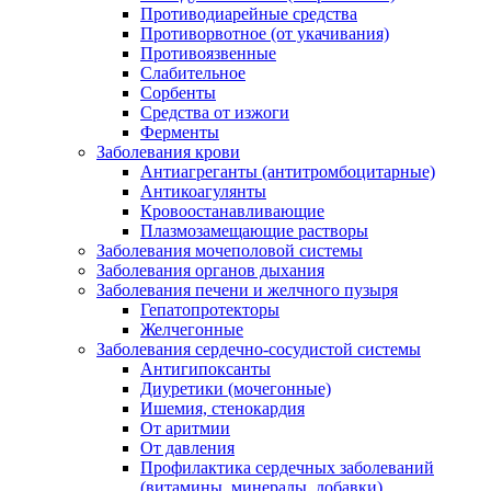
Противодиарейные средства
Противорвотное (от укачивания)
Противоязвенные
Слабительное
Сорбенты
Средства от изжоги
Ферменты
Заболевания крови
Антиагреганты (антитромбоцитарные)
Антикоагулянты
Кровоостанавливающие
Плазмозамещающие растворы
Заболевания мочеполовой системы
Заболевания органов дыхания
Заболевания печени и желчного пузыря
Гепатопротекторы
Желчегонные
Заболевания сердечно-сосудистой системы
Антигипоксанты
Диуретики (мочегонные)
Ишемия, стенокардия
От аритмии
От давления
Профилактика сердечных заболеваний
(витамины, минералы, добавки)