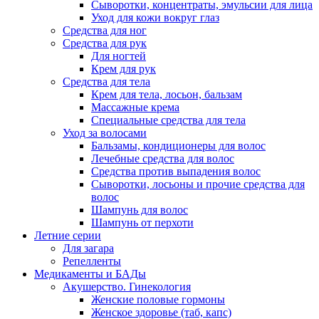
Сыворотки, концентраты, эмульсии для лица
Уход для кожи вокруг глаз
Средства для ног
Средства для рук
Для ногтей
Крем для рук
Средства для тела
Крем для тела, лосьон, бальзам
Массажные крема
Специальные средства для тела
Уход за волосами
Бальзамы, кондиционеры для волос
Лечебные средства для волос
Средства против выпадения волос
Сыворотки, лосьоны и прочие средства для
волос
Шампунь для волос
Шампунь от перхоти
Летние серии
Для загара
Репелленты
Медикаменты и БАДы
Акушерство. Гинекология
Женские половые гормоны
Женское здоровье (таб, капс)