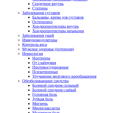
Сердечное внутрь
Статины
Заболевания суставов
Бальзамы, крема для суставов
Остеопороз
Хондропротекторы внутрь
Хондропротекторы инъекции
Заболевания ушей
Иммуномодуляторы
Контроль веса
Мужское здоровье (потенция)
Неврология
Ноотропы
От слабоумия
Противосудорожные
Психотропные
Улучшение мозгового крообращения
Обезболивающие средства
Болевой синдром сильный
Болевой синдром слабый
Головная боль
Зубная боль
Мигрень
Миорелаксанты
Мышечная боль