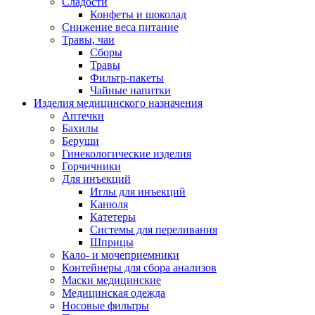
Сладости
Конфеты и шоколад
Снижение веса питание
Травы, чаи
Сборы
Травы
Фильтр-пакеты
Чайные напитки
Изделия медицинского назначения
Аптечки
Бахилы
Беруши
Гинекологические изделия
Горчичники
Для инъекций
Иглы для инъекций
Канюля
Катетеры
Системы для переливания
Шприцы
Кало- и мочеприемники
Контейнеры для сбора анализов
Маски медицинские
Медицинская одежда
Носовые фильтры