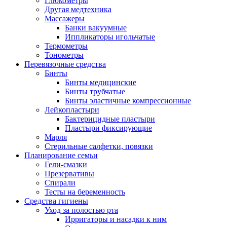
Глюкометры
Другая медтехника
Массажеры
Банки вакуумные
Иппликаторы игольчатые
Термометры
Тонометры
Перевязочные средства
Бинты
Бинты медицинские
Бинты трубчатые
Бинты эластичные компрессионные
Лейкопластыри
Бактерицидные пластыри
Пластыри фиксирующие
Марля
Стерильные салфетки, повязки
Планирование семьи
Гели-смазки
Презервативы
Спирали
Тесты на беременность
Средства гигиены
Уход за полостью рта
Ирригаторы и насадки к ним