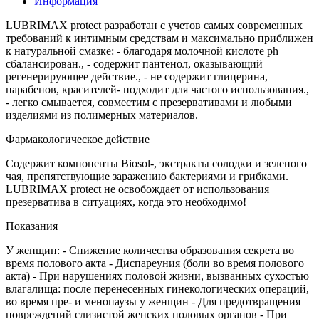
Информация
LUBRIMAX protect разработан с учетов самых современных
требований к интимным средствам и максимально приближен
к натуральной смазке: - благодаря молочной кислоте рh
сбалансирован., - содержит пантенол, оказывающий
регенерирующее действие., - не содержит глицерина,
парабенов, красителей- подходит для частого использования.,
- легко смывается, совместим с презервативами и любыми
изделиями из полимерных материалов.
Фармакологическое действие
Содержит компоненты Biosol-, экстракты солодки и зеленого
чая, препятствующие заражению бактериями и грибками.
LUBRIMAX protect не освобождает от использования
презерватива в ситуациях, когда это необходимо!
Показания
У женщин: - Снижение количества образования секрета во
время полового акта - Диспареуния (боли во время полового
акта) - При нарушениях половой жизни, вызванных сухостью
влагалища: после перенесенных гинекологических операций,
во время пре- и менопаузы у женщин - Для предотвращения
повреждений слизистой женских половых органов - При