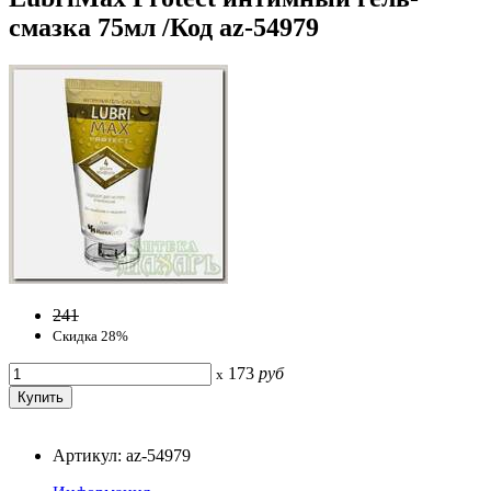
смазка 75мл /Код az-54979
241
Скидка 28%
173
руб
x
Артикул: az-54979