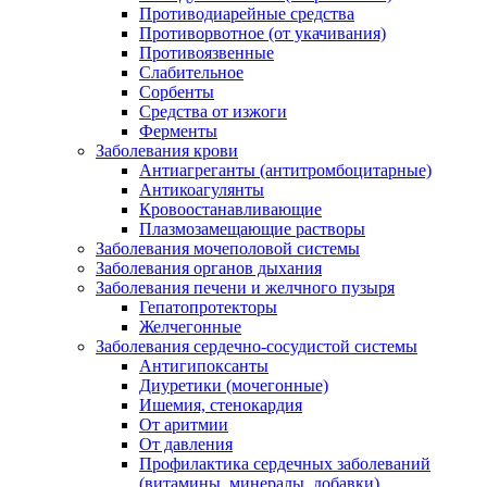
Противодиарейные средства
Противорвотное (от укачивания)
Противоязвенные
Слабительное
Сорбенты
Средства от изжоги
Ферменты
Заболевания крови
Антиагреганты (антитромбоцитарные)
Антикоагулянты
Кровоостанавливающие
Плазмозамещающие растворы
Заболевания мочеполовой системы
Заболевания органов дыхания
Заболевания печени и желчного пузыря
Гепатопротекторы
Желчегонные
Заболевания сердечно-сосудистой системы
Антигипоксанты
Диуретики (мочегонные)
Ишемия, стенокардия
От аритмии
От давления
Профилактика сердечных заболеваний
(витамины, минералы, добавки)