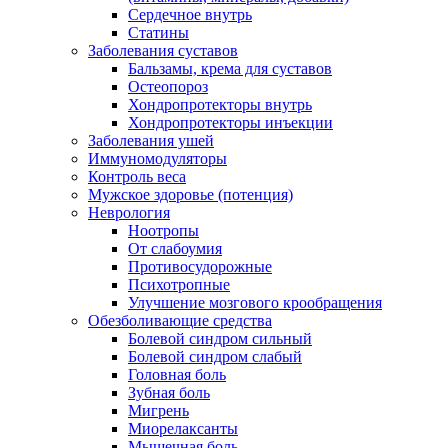
Сердечное внутрь
Статины
Заболевания суставов
Бальзамы, крема для суставов
Остеопороз
Хондропротекторы внутрь
Хондропротекторы инъекции
Заболевания ушей
Иммуномодуляторы
Контроль веса
Мужское здоровье (потенция)
Неврология
Ноотропы
От слабоумия
Противосудорожные
Психотропные
Улучшение мозгового крообращения
Обезболивающие средства
Болевой синдром сильный
Болевой синдром слабый
Головная боль
Зубная боль
Мигрень
Миорелаксанты
Мышечная боль