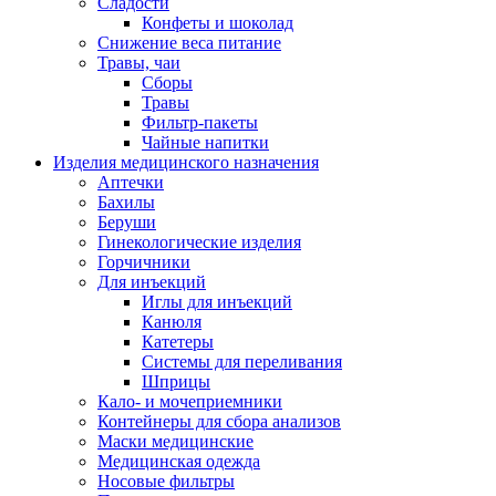
Сладости
Конфеты и шоколад
Снижение веса питание
Травы, чаи
Сборы
Травы
Фильтр-пакеты
Чайные напитки
Изделия медицинского назначения
Аптечки
Бахилы
Беруши
Гинекологические изделия
Горчичники
Для инъекций
Иглы для инъекций
Канюля
Катетеры
Системы для переливания
Шприцы
Кало- и мочеприемники
Контейнеры для сбора анализов
Маски медицинские
Медицинская одежда
Носовые фильтры