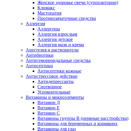
Женское здоровье свечи (суппозитории)
Климакс
Мастопатия
Противозачаточные средства
Аллергия
Аллергены
Аллергия взрослым
Аллергия детское
Аллергия мази и крема
Анестезия и растворители
Антибиотики
Антигеморроидальные средства
Антисептики
Антисептики кожные
Антистрессовое действие
Антидепрессанты
Снотворное
Успокоительные
Витамины и микроэлементы
Витамин Д
Витамин Е
Витамин С
Витамины группы В (нервные расстройства)
Витамины для беременных и кормящих
Витамины для глаз