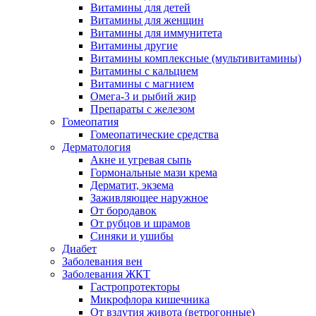
Витамины для детей
Витамины для женщин
Витамины для иммунитета
Витамины другие
Витамины комплексные (мультивитамины)
Витамины с кальцием
Витамины с магнием
Омега-3 и рыбий жир
Препараты с железом
Гомеопатия
Гомеопатические средства
Дерматология
Акне и угревая сыпь
Гормональные мази крема
Дерматит, экзема
Заживляющее наружное
От бородавок
От рубцов и шрамов
Синяки и ушибы
Диабет
Заболевания вен
Заболевания ЖКТ
Гастропротекторы
Микрофлора кишечника
От вздутия живота (ветрогонные)