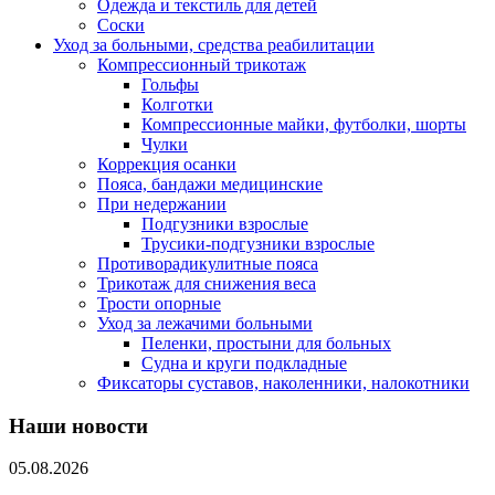
Одежда и текстиль для детей
Соски
Уход за больными, средства реабилитации
Компрессионный трикотаж
Гольфы
Колготки
Компрессионные майки, футболки, шорты
Чулки
Коррекция осанки
Пояса, бандажи медицинские
При недержании
Подгузники взрослые
Трусики-подгузники взрослые
Противорадикулитные пояса
Трикотаж для снижения веса
Трости опорные
Уход за лежачими больными
Пеленки, простыни для больных
Судна и круги подкладные
Фиксаторы суставов, наколенники, налокотники
Наши новости
05.08.2026