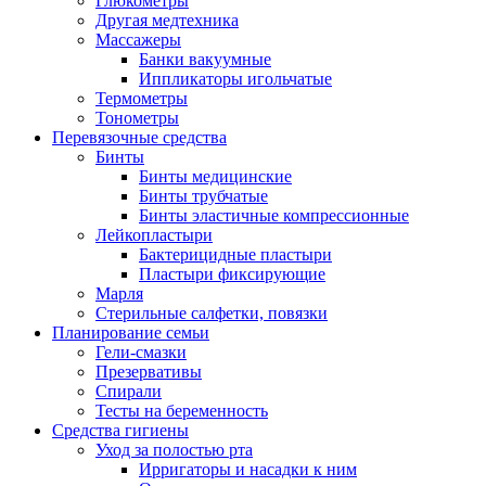
Глюкометры
Другая медтехника
Массажеры
Банки вакуумные
Иппликаторы игольчатые
Термометры
Тонометры
Перевязочные средства
Бинты
Бинты медицинские
Бинты трубчатые
Бинты эластичные компрессионные
Лейкопластыри
Бактерицидные пластыри
Пластыри фиксирующие
Марля
Стерильные салфетки, повязки
Планирование семьи
Гели-смазки
Презервативы
Спирали
Тесты на беременность
Средства гигиены
Уход за полостью рта
Ирригаторы и насадки к ним