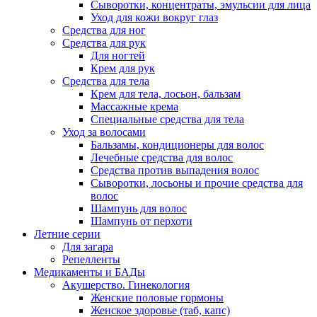
Сыворотки, концентраты, эмульсии для лица
Уход для кожи вокруг глаз
Средства для ног
Средства для рук
Для ногтей
Крем для рук
Средства для тела
Крем для тела, лосьон, бальзам
Массажные крема
Специальные средства для тела
Уход за волосами
Бальзамы, кондиционеры для волос
Лечебные средства для волос
Средства против выпадения волос
Сыворотки, лосьоны и прочие средства для
волос
Шампунь для волос
Шампунь от перхоти
Летние серии
Для загара
Репелленты
Медикаменты и БАДы
Акушерство. Гинекология
Женские половые гормоны
Женское здоровье (таб, капс)