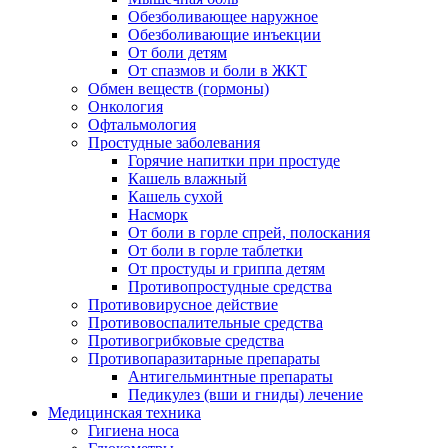
Обезболивающее наружное
Обезболивающие инъекции
От боли детям
От спазмов и боли в ЖКТ
Обмен веществ (гормоны)
Онкология
Офтальмология
Простудные заболевания
Горячие напитки при простуде
Кашель влажный
Кашель сухой
Насморк
От боли в горле спрей, полоскания
От боли в горле таблетки
От простуды и гриппа детям
Противопростудные средства
Противовирусное действие
Противовоспалительные средства
Противогрибковые средства
Противопаразитарные препараты
Антигельминтные препараты
Педикулез (вши и гниды) лечение
Медицинская техника
Гигиена носа