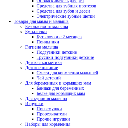
Ополаскиватель для рта
Средства для зубных протезов
Средства для зубов и десен
Электрические зубные щетки
Товары для мамы и малыша
Безопасность малыша
Бутылочки
Бутылочки с 2 месяцев
Поильники
Гигиена малыша
Подгузники детские
Трусики-подгузники детские
Детская косметика
Детское питание
Смеси для кормления малышей
Чай детский
Для беременных и кормящих мам
Бандаж для беременных
Белье для кормящих мам
Для купания малыша
Игрушки
Погремушки
Прорезыватели
Прочие игрушки
Наборы для кормления