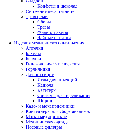
Сладости
Конфеты и шоколад
Снижение веса питание
Травы, чаи
Сборы
Травы
Фильтр-пакеты
Чайные напитки
Изделия медицинского назначения
Аптечки
Бахилы
Беруши
Гинекологические изделия
Горчичники
Для инъекций
Иглы для инъекций
Канюля
Катетеры
Системы для переливания
Шприцы
Кало- и мочеприемники
Контейнеры для сбора анализов
Маски медицинские
Медицинская одежда
Носовые фильтры