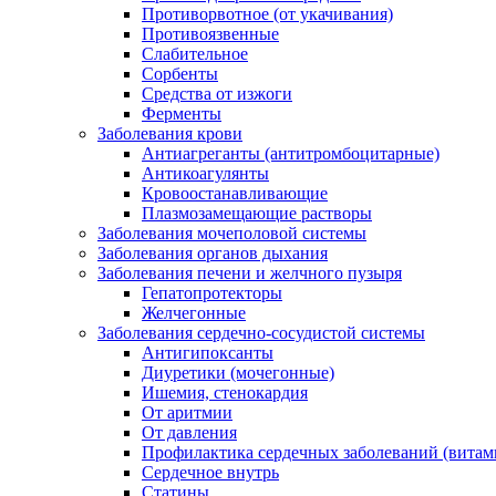
Противорвотное (от укачивания)
Противоязвенные
Слабительное
Сорбенты
Средства от изжоги
Ферменты
Заболевания крови
Антиагреганты (антитромбоцитарные)
Антикоагулянты
Кровоостанавливающие
Плазмозамещающие растворы
Заболевания мочеполовой системы
Заболевания органов дыхания
Заболевания печени и желчного пузыря
Гепатопротекторы
Желчегонные
Заболевания сердечно-сосудистой системы
Антигипоксанты
Диуретики (мочегонные)
Ишемия, стенокардия
От аритмии
От давления
Профилактика сердечных заболеваний (витам
Сердечное внутрь
Статины