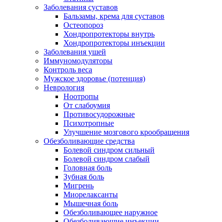
Заболевания суставов
Бальзамы, крема для суставов
Остеопороз
Хондропротекторы внутрь
Хондропротекторы инъекции
Заболевания ушей
Иммуномодуляторы
Контроль веса
Мужское здоровье (потенция)
Неврология
Ноотропы
От слабоумия
Противосудорожные
Психотропные
Улучшение мозгового крообращения
Обезболивающие средства
Болевой синдром сильный
Болевой синдром слабый
Головная боль
Зубная боль
Мигрень
Миорелаксанты
Мышечная боль
Обезболивающее наружное
Обезболивающие инъекции