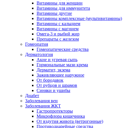
Витамины для женщин
Витамины для иммунитета
Витамины другие
Витамины комплексные (мультивитамины)
Витамины с кальцием
Витамины с магнием
Омега-3 и рыбий жир
Препараты с железом
Гомеопатия
Гомеопатические средства
Дерматология
Акне и угревая сыпь
Гормональные мази крема
Дерматит, экзема
Заживляющее наружное
От бородавок
От рубцов и шрамов
Синяки и ушибы
Диабет
Заболевания вен
Заболевания ЖКТ
Гастропротекторы
Микрофлора кишечника
От вздутия живота (ветрогонные)
Противодиарейные средства