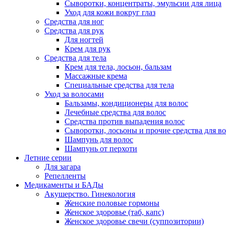
Сыворотки, концентраты, эмульсии для лица
Уход для кожи вокруг глаз
Средства для ног
Средства для рук
Для ногтей
Крем для рук
Средства для тела
Крем для тела, лосьон, бальзам
Массажные крема
Специальные средства для тела
Уход за волосами
Бальзамы, кондиционеры для волос
Лечебные средства для волос
Средства против выпадения волос
Сыворотки, лосьоны и прочие средства для в
Шампунь для волос
Шампунь от перхоти
Летние серии
Для загара
Репелленты
Медикаменты и БАДы
Акушерство. Гинекология
Женские половые гормоны
Женское здоровье (таб, капс)
Женское здоровье свечи (суппозитории)