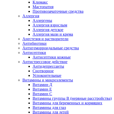
Климакс
Мастопатия
Противозачаточные средства
Аллергия
Аллергены
Аллергия взрослым
Аллергия детское
Аллергия мази и крема
Анестезия и растворители
Антибиотики
Антигеморроидальные средства
Антисептики
Антисептики кожные
Антистрессовое действие
Антидепрессанты
Снотворное
Успокоительные
Витамины и микроэлементы
Витамин Д
Витамин Е
Витамин С
Витамины группы В (нервные расстройства)
Витамины для беременных и кормящих
Витамины для глаз
Витамины для детей