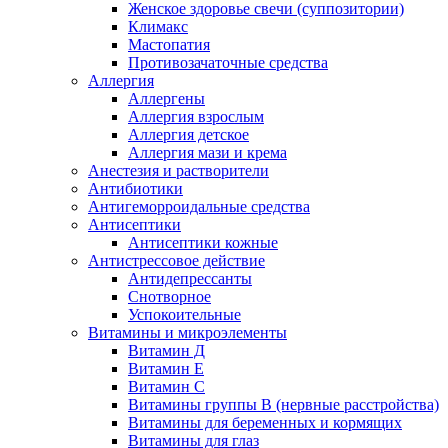
Женское здоровье свечи (суппозитории)
Климакс
Мастопатия
Противозачаточные средства
Аллергия
Аллергены
Аллергия взрослым
Аллергия детское
Аллергия мази и крема
Анестезия и растворители
Антибиотики
Антигеморроидальные средства
Антисептики
Антисептики кожные
Антистрессовое действие
Антидепрессанты
Снотворное
Успокоительные
Витамины и микроэлементы
Витамин Д
Витамин Е
Витамин С
Витамины группы В (нервные расстройства)
Витамины для беременных и кормящих
Витамины для глаз