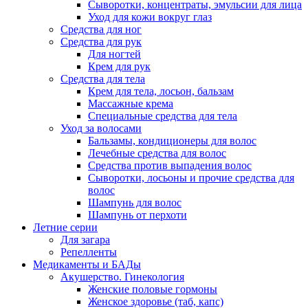
Сыворотки, концентраты, эмульсии для лица
Уход для кожи вокруг глаз
Средства для ног
Средства для рук
Для ногтей
Крем для рук
Средства для тела
Крем для тела, лосьон, бальзам
Массажные крема
Специальные средства для тела
Уход за волосами
Бальзамы, кондиционеры для волос
Лечебные средства для волос
Средства против выпадения волос
Сыворотки, лосьоны и прочие средства для
волос
Шампунь для волос
Шампунь от перхоти
Летние серии
Для загара
Репелленты
Медикаменты и БАДы
Акушерство. Гинекология
Женские половые гормоны
Женское здоровье (таб, капс)