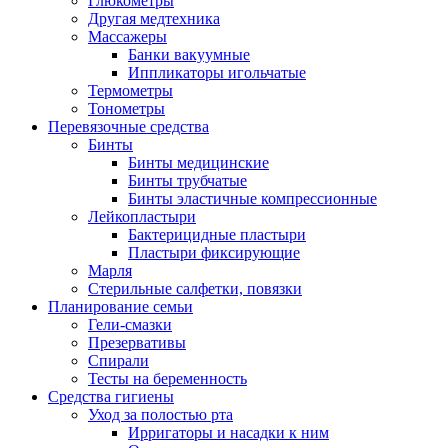
Глюкометры
Другая медтехника
Массажеры
Банки вакуумные
Иппликаторы игольчатые
Термометры
Тонометры
Перевязочные средства
Бинты
Бинты медицинские
Бинты трубчатые
Бинты эластичные компрессионные
Лейкопластыри
Бактерицидные пластыри
Пластыри фиксирующие
Марля
Стерильные салфетки, повязки
Планирование семьи
Гели-смазки
Презервативы
Спирали
Тесты на беременность
Средства гигиены
Уход за полостью рта
Ирригаторы и насадки к ним