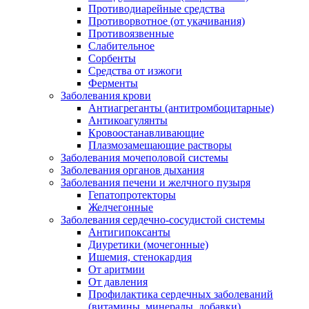
Противодиарейные средства
Противорвотное (от укачивания)
Противоязвенные
Слабительное
Сорбенты
Средства от изжоги
Ферменты
Заболевания крови
Антиагреганты (антитромбоцитарные)
Антикоагулянты
Кровоостанавливающие
Плазмозамещающие растворы
Заболевания мочеполовой системы
Заболевания органов дыхания
Заболевания печени и желчного пузыря
Гепатопротекторы
Желчегонные
Заболевания сердечно-сосудистой системы
Антигипоксанты
Диуретики (мочегонные)
Ишемия, стенокардия
От аритмии
От давления
Профилактика сердечных заболеваний
(витамины, минералы, добавки)