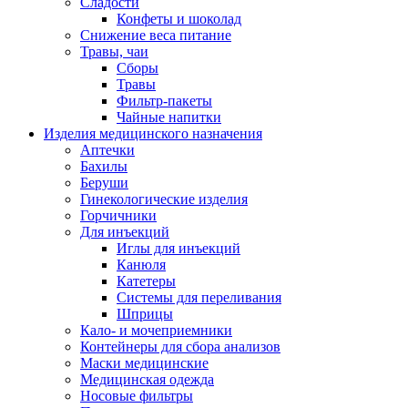
Сладости
Конфеты и шоколад
Снижение веса питание
Травы, чаи
Сборы
Травы
Фильтр-пакеты
Чайные напитки
Изделия медицинского назначения
Аптечки
Бахилы
Беруши
Гинекологические изделия
Горчичники
Для инъекций
Иглы для инъекций
Канюля
Катетеры
Системы для переливания
Шприцы
Кало- и мочеприемники
Контейнеры для сбора анализов
Маски медицинские
Медицинская одежда
Носовые фильтры