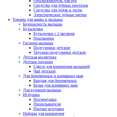
Ополаскиватель для рта
Средства для зубных протезов
Средства для зубов и десен
Электрические зубные щетки
Товары для мамы и малыша
Безопасность малыша
Бутылочки
Бутылочки с 2 месяцев
Поильники
Гигиена малыша
Подгузники детские
Трусики-подгузники детские
Детская косметика
Детское питание
Смеси для кормления малышей
Чай детский
Для беременных и кормящих мам
Бандаж для беременных
Белье для кормящих мам
Для купания малыша
Игрушки
Погремушки
Прорезыватели
Прочие игрушки
Наборы для кормления