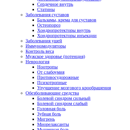
Сердечное внутрь
Статины
Заболевания суставов
Бальзамы, крема для суставов
Остеопороз
Хондропротекторы внутрь
Хондропротекторы инъекции
Заболевания ушей
Иммуномодуляторы
Контроль веса
Мужское здоровье (потенция)
Неврология
Ноотропы
От слабоумия
Противосудорожные
Психотропные
Улучшение мозгового крообращения
Обезболивающие средства
Болевой синдром сильный
Болевой синдром слабый
Головная боль
Зубная боль
Мигрень
Миорелаксанты
Мышечная боль