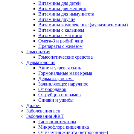
Витамины для детей
Витамины для женщин
Витамины для иммунитета
Витамины другие
Витамины комплексные (мультивитамины)
Витамины с кальцием
Витамины с магнием
Омега-3 и рыбий жир
Препараты с железом
Гомеопатия
Гомеопатические средства
Дерматология
Акне и угревая сыпь
Гормональные мази крема
Дерматит, экзема
Заживляющее наружное
От бородавок
От рубцов и шрамов
Синяки и ушибы
Диабет
Заболевания вен
Заболевания ЖКТ
Гастропротекторы
Микрофлора кишечника
От вздутия живота (ветрогонные)