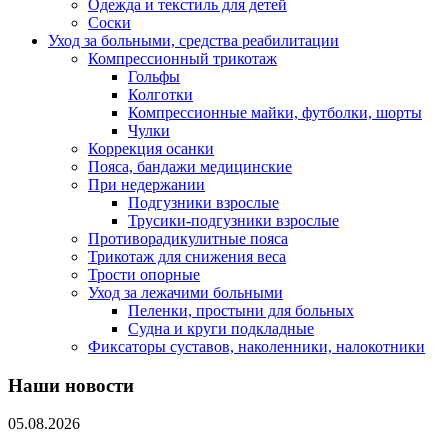
Одежда и текстиль для детей
Соски
Уход за больными, средства реабилитации
Компрессионный трикотаж
Гольфы
Колготки
Компрессионные майки, футболки, шорты
Чулки
Коррекция осанки
Пояса, бандажи медицинские
При недержании
Подгузники взрослые
Трусики-подгузники взрослые
Противорадикулитные пояса
Трикотаж для снижения веса
Трости опорные
Уход за лежачими больными
Пеленки, простыни для больных
Судна и круги подкладные
Фиксаторы суставов, наколенники, налокотники
Наши новости
05.08.2026