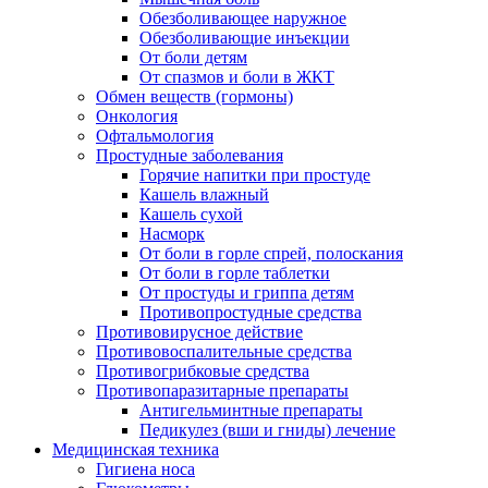
Обезболивающее наружное
Обезболивающие инъекции
От боли детям
От спазмов и боли в ЖКТ
Обмен веществ (гормоны)
Онкология
Офтальмология
Простудные заболевания
Горячие напитки при простуде
Кашель влажный
Кашель сухой
Насморк
От боли в горле спрей, полоскания
От боли в горле таблетки
От простуды и гриппа детям
Противопростудные средства
Противовирусное действие
Противовоспалительные средства
Противогрибковые средства
Противопаразитарные препараты
Антигельминтные препараты
Педикулез (вши и гниды) лечение
Медицинская техника
Гигиена носа