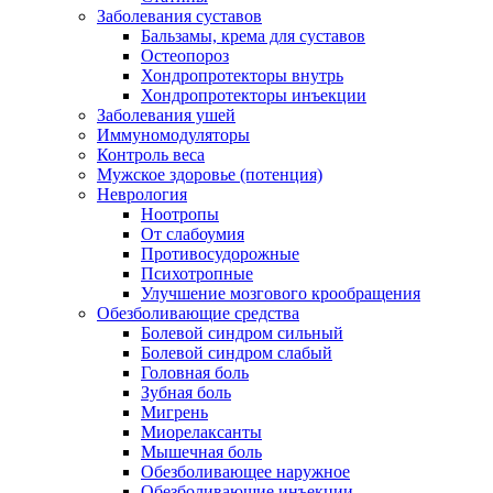
Заболевания суставов
Бальзамы, крема для суставов
Остеопороз
Хондропротекторы внутрь
Хондропротекторы инъекции
Заболевания ушей
Иммуномодуляторы
Контроль веса
Мужское здоровье (потенция)
Неврология
Ноотропы
От слабоумия
Противосудорожные
Психотропные
Улучшение мозгового крообращения
Обезболивающие средства
Болевой синдром сильный
Болевой синдром слабый
Головная боль
Зубная боль
Мигрень
Миорелаксанты
Мышечная боль
Обезболивающее наружное
Обезболивающие инъекции