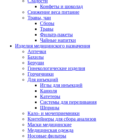
Сладости
Конфеты и шоколад
Снижение веса питание
Травы, чаи
Сборы
Травы
Фильтр-пакеты
Чайные напитки
Изделия медицинского назначения
Аптечки
Бахилы
Беруши
Гинекологические изделия
Горчичники
Для инъекций
Иглы для инъекций
Канюля
Катетеры
Системы для переливания
Шприцы
Кало- и мочеприемники
Контейнеры для сбора анализов
Маски медицинские
Медицинская одежда
Носовые фильтры