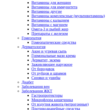
Витамины для женщин
Витамины для иммунитета
Витамины другие
Витамины комплексные (мультивитамины)
Витамины с кальцием
Витамины с магнием
Омега-3 и рыбий жир
Препараты с железом
Гомеопатия
Гомеопатические средства
Дерматология
Акне и угревая сыпь
Гормональные мази крема
Дерматит, экзема
Заживляющее наружное
От бородавок
От рубцов и шрамов
Синяки и ушибы
Диабет
Заболевания вен
Заболевания ЖКТ
Гастропротекторы
Микрофлора кишечника
От вздутия живота (ветрогонные)
Противодиарейные средства