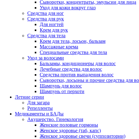
Сыворотки, концентраты, эмульсии для лица
Уход для кожи вокруг глаз
Средства для ног
Средства для рук
Для ногтей
Крем для рук
Средства для тела
Крем для тела, лосьон, бальзам
Массажные крема
Специальные средства для тела
Уход за волосами
Бальзамы, кондиционеры для волос
Лечебные средства для волос
Средства против выпадения волос
Сыворотки, лосьоны и прочие средства для в
Шампунь для волос
Шампунь от перхоти
Летние серии
Для загара
Репелленты
Медикаменты и БАДы
Акушерство. Гинекология
Женские половые гормоны
Женское здоровье (таб, капс)
Женское здоровье свечи (суппозитории)