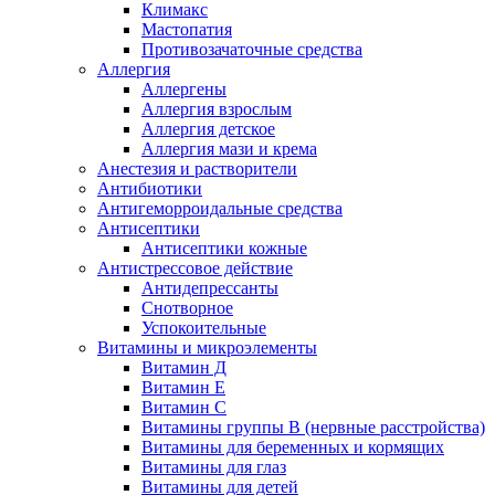
Климакс
Мастопатия
Противозачаточные средства
Аллергия
Аллергены
Аллергия взрослым
Аллергия детское
Аллергия мази и крема
Анестезия и растворители
Антибиотики
Антигеморроидальные средства
Антисептики
Антисептики кожные
Антистрессовое действие
Антидепрессанты
Снотворное
Успокоительные
Витамины и микроэлементы
Витамин Д
Витамин Е
Витамин С
Витамины группы В (нервные расстройства)
Витамины для беременных и кормящих
Витамины для глаз
Витамины для детей