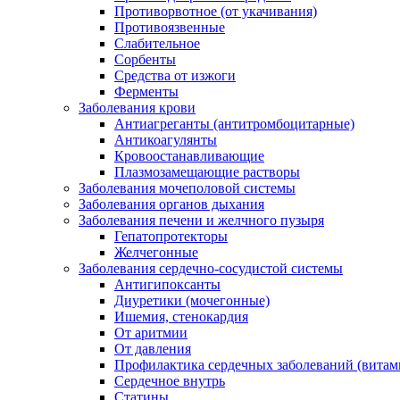
Противорвотное (от укачивания)
Противоязвенные
Слабительное
Сорбенты
Средства от изжоги
Ферменты
Заболевания крови
Антиагреганты (антитромбоцитарные)
Антикоагулянты
Кровоостанавливающие
Плазмозамещающие растворы
Заболевания мочеполовой системы
Заболевания органов дыхания
Заболевания печени и желчного пузыря
Гепатопротекторы
Желчегонные
Заболевания сердечно-сосудистой системы
Антигипоксанты
Диуретики (мочегонные)
Ишемия, стенокардия
От аритмии
От давления
Профилактика сердечных заболеваний (витам
Сердечное внутрь
Статины