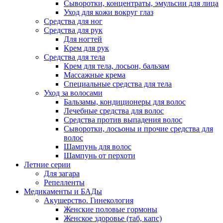
Сыворотки, концентраты, эмульсии для лица
Уход для кожи вокруг глаз
Средства для ног
Средства для рук
Для ногтей
Крем для рук
Средства для тела
Крем для тела, лосьон, бальзам
Массажные крема
Специальные средства для тела
Уход за волосами
Бальзамы, кондиционеры для волос
Лечебные средства для волос
Средства против выпадения волос
Сыворотки, лосьоны и прочие средства для
волос
Шампунь для волос
Шампунь от перхоти
Летние серии
Для загара
Репелленты
Медикаменты и БАДы
Акушерство. Гинекология
Женские половые гормоны
Женское здоровье (таб, капс)