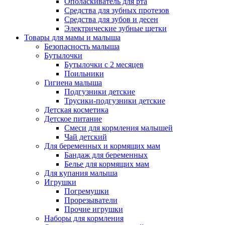
Ополаскиватель для рта
Средства для зубных протезов
Средства для зубов и десен
Электрические зубные щетки
Товары для мамы и малыша
Безопасность малыша
Бутылочки
Бутылочки с 2 месяцев
Поильники
Гигиена малыша
Подгузники детские
Трусики-подгузники детские
Детская косметика
Детское питание
Смеси для кормления малышей
Чай детский
Для беременных и кормящих мам
Бандаж для беременных
Белье для кормящих мам
Для купания малыша
Игрушки
Погремушки
Прорезыватели
Прочие игрушки
Наборы для кормления