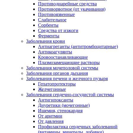
Противодиарейные средства
Противорвотное (от укачивания)
Противоязвенные
Слабительное
Сорбенты
Средства от изжоги
Ферменты
Заболевания крови
Антиагреганты (антитромбоцитарные)
Антикоагулянты
Кровоостанавливающие
Плазмозамещающие растворы
Заболевания мочеполовой системы
Заболевания органов дыхания
Заболевания печени и желчного пузыря
Гепатопротекторы
Желчегонные
Заболевания сердечно-сосудистой системы
Антигипоксанты
Диуретики (мочегонные)
Ишемия, стенокардия
От аритмии
От давления
Профилактика сердечных заболеваний
(витамины, минералы, добавки)