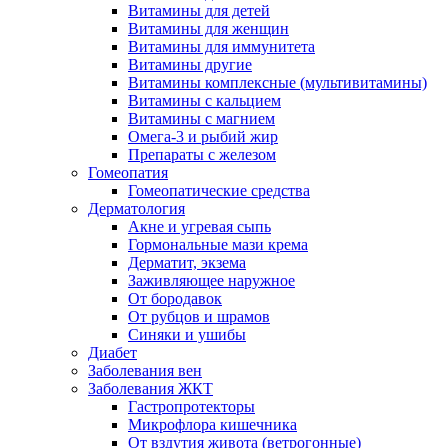
Витамины для детей
Витамины для женщин
Витамины для иммунитета
Витамины другие
Витамины комплексные (мультивитамины)
Витамины с кальцием
Витамины с магнием
Омега-3 и рыбий жир
Препараты с железом
Гомеопатия
Гомеопатические средства
Дерматология
Акне и угревая сыпь
Гормональные мази крема
Дерматит, экзема
Заживляющее наружное
От бородавок
От рубцов и шрамов
Синяки и ушибы
Диабет
Заболевания вен
Заболевания ЖКТ
Гастропротекторы
Микрофлора кишечника
От вздутия живота (ветрогонные)