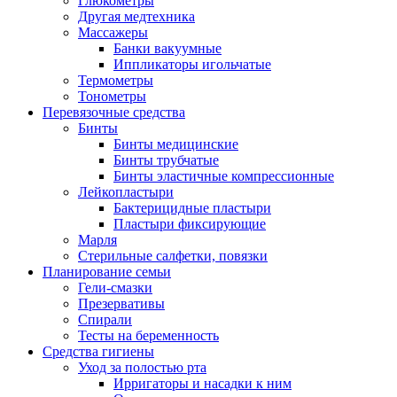
Глюкометры
Другая медтехника
Массажеры
Банки вакуумные
Иппликаторы игольчатые
Термометры
Тонометры
Перевязочные средства
Бинты
Бинты медицинские
Бинты трубчатые
Бинты эластичные компрессионные
Лейкопластыри
Бактерицидные пластыри
Пластыри фиксирующие
Марля
Стерильные салфетки, повязки
Планирование семьи
Гели-смазки
Презервативы
Спирали
Тесты на беременность
Средства гигиены
Уход за полостью рта
Ирригаторы и насадки к ним