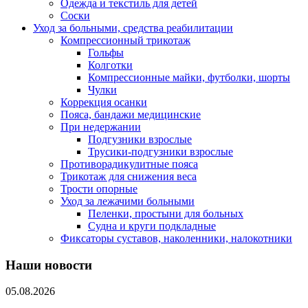
Одежда и текстиль для детей
Соски
Уход за больными, средства реабилитации
Компрессионный трикотаж
Гольфы
Колготки
Компрессионные майки, футболки, шорты
Чулки
Коррекция осанки
Пояса, бандажи медицинские
При недержании
Подгузники взрослые
Трусики-подгузники взрослые
Противорадикулитные пояса
Трикотаж для снижения веса
Трости опорные
Уход за лежачими больными
Пеленки, простыни для больных
Судна и круги подкладные
Фиксаторы суставов, наколенники, налокотники
Наши новости
05.08.2026