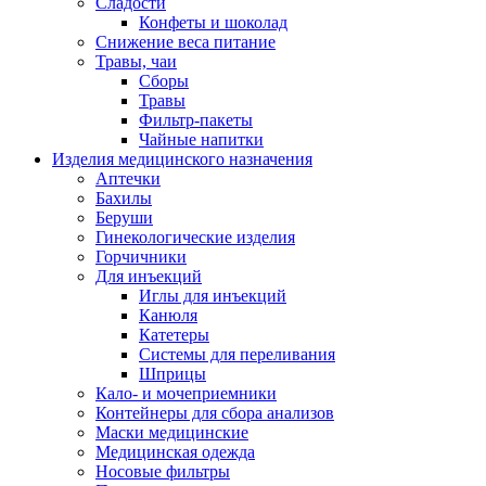
Сладости
Конфеты и шоколад
Снижение веса питание
Травы, чаи
Сборы
Травы
Фильтр-пакеты
Чайные напитки
Изделия медицинского назначения
Аптечки
Бахилы
Беруши
Гинекологические изделия
Горчичники
Для инъекций
Иглы для инъекций
Канюля
Катетеры
Системы для переливания
Шприцы
Кало- и мочеприемники
Контейнеры для сбора анализов
Маски медицинские
Медицинская одежда
Носовые фильтры