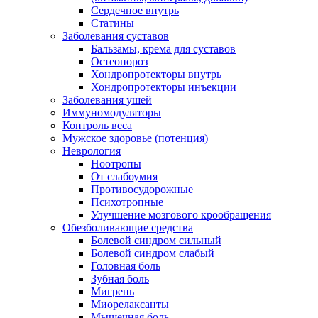
Сердечное внутрь
Статины
Заболевания суставов
Бальзамы, крема для суставов
Остеопороз
Хондропротекторы внутрь
Хондропротекторы инъекции
Заболевания ушей
Иммуномодуляторы
Контроль веса
Мужское здоровье (потенция)
Неврология
Ноотропы
От слабоумия
Противосудорожные
Психотропные
Улучшение мозгового крообращения
Обезболивающие средства
Болевой синдром сильный
Болевой синдром слабый
Головная боль
Зубная боль
Мигрень
Миорелаксанты
Мышечная боль