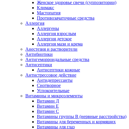
Женское здоровье свечи (суппозитории)
Климакс
Мастопатия
Противозачаточные средства
Аллергия
Аллергены
Аллергия взрослым
Аллергия детское
Аллергия мази и крема
Анестезия и растворители
Антибиотики
Антигеморроидальные средства
Антисептики
Антисептики кожные
Антистрессовое действие
Антидепрессанты
Снотворное
Успокоительные
Витамины и микроэлементы
Витамин Д
Витамин Е
Витамин С
Витамины группы В (нервные расстройства)
Витамины для беременных и кормящих
Витамины для глаз