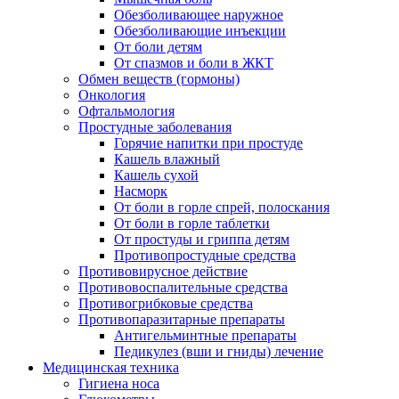
Обезболивающее наружное
Обезболивающие инъекции
От боли детям
От спазмов и боли в ЖКТ
Обмен веществ (гормоны)
Онкология
Офтальмология
Простудные заболевания
Горячие напитки при простуде
Кашель влажный
Кашель сухой
Насморк
От боли в горле спрей, полоскания
От боли в горле таблетки
От простуды и гриппа детям
Противопростудные средства
Противовирусное действие
Противовоспалительные средства
Противогрибковые средства
Противопаразитарные препараты
Антигельминтные препараты
Педикулез (вши и гниды) лечение
Медицинская техника
Гигиена носа