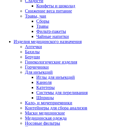
Сладости
Конфеты и шоколад
Снижение веса питание
Травы, чаи
Сборы
Травы
Фильтр-пакеты
Чайные напитки
Изделия медицинского назначения
Аптечки
Бахилы
Беруши
Гинекологические изделия
Горчичники
Для инъекций
Иглы для инъекций
Канюля
Катетеры
Системы для переливания
Шприцы
Кало- и мочеприемники
Контейнеры для сбора анализов
Маски медицинские
Медицинская одежда
Носовые фильтры