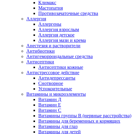
Климакс
Мастопатия
Противозачаточные средства
Аллергия
Аллергены
Аллергия взрослым
Аллергия детское
Аллергия мази и крема
Анестезия и растворители
Антибиотики
Антигеморроидальные средства
Антисептики
Антисептики кожные
Антистрессовое действие
Антидепрессанты
Снотворное
Успокоительные
Витамины и микроэлементы
Витамин Д
Витамин Е
Витамин С
Витамины группы В (нервные расстройства)
Витамины для беременных и кормящих
Витамины для глаз
Витамины для детей