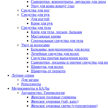
Сыворотки, концентраты, эмульсии для лица
Уход для кожи вокруг глаз
Средства для ног
Средства для рук
Для ногтей
Крем для рук
Средства для тела
Крем для тела, лосьон, бальзам
Массажные крема
Специальные средства для тела
Уход за волосами
Бальзамы, кондиционеры для волос
Лечебные средства для волос
Средства против выпадения волос
Сыворотки, лосьоны и прочие средства для в
Шампунь для волос
Шампунь от перхоти
Летние серии
Для загара
Репелленты
Медикаменты и БАДы
Акушерство. Гинекология
Женские половые гормоны
Женское здоровье (таб, капс)
Женское здоровье свечи (суппозитории)