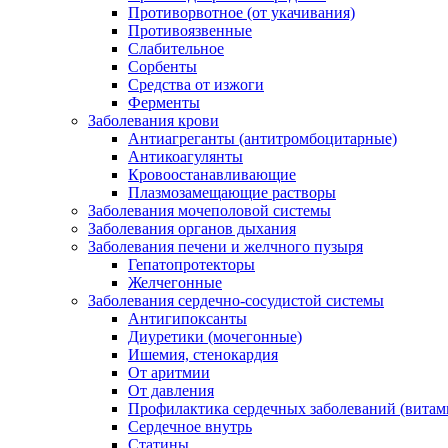
Противорвотное (от укачивания)
Противоязвенные
Слабительное
Сорбенты
Средства от изжоги
Ферменты
Заболевания крови
Антиагреганты (антитромбоцитарные)
Антикоагулянты
Кровоостанавливающие
Плазмозамещающие растворы
Заболевания мочеполовой системы
Заболевания органов дыхания
Заболевания печени и желчного пузыря
Гепатопротекторы
Желчегонные
Заболевания сердечно-сосудистой системы
Антигипоксанты
Диуретики (мочегонные)
Ишемия, стенокардия
От аритмии
От давления
Профилактика сердечных заболеваний (витам
Сердечное внутрь
Статины