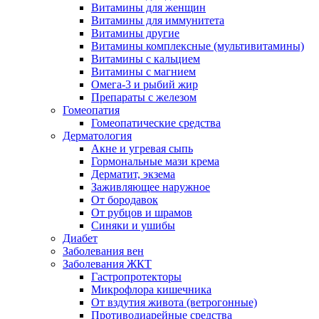
Витамины для женщин
Витамины для иммунитета
Витамины другие
Витамины комплексные (мультивитамины)
Витамины с кальцием
Витамины с магнием
Омега-3 и рыбий жир
Препараты с железом
Гомеопатия
Гомеопатические средства
Дерматология
Акне и угревая сыпь
Гормональные мази крема
Дерматит, экзема
Заживляющее наружное
От бородавок
От рубцов и шрамов
Синяки и ушибы
Диабет
Заболевания вен
Заболевания ЖКТ
Гастропротекторы
Микрофлора кишечника
От вздутия живота (ветрогонные)
Противодиарейные средства