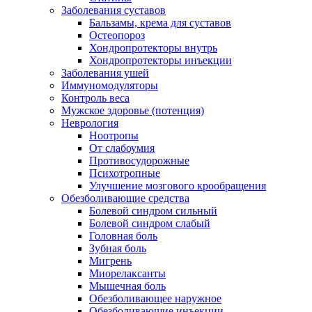
Заболевания суставов
Бальзамы, крема для суставов
Остеопороз
Хондропротекторы внутрь
Хондропротекторы инъекции
Заболевания ушей
Иммуномодуляторы
Контроль веса
Мужское здоровье (потенция)
Неврология
Ноотропы
От слабоумия
Противосудорожные
Психотропные
Улучшение мозгового крообращения
Обезболивающие средства
Болевой синдром сильный
Болевой синдром слабый
Головная боль
Зубная боль
Мигрень
Миорелаксанты
Мышечная боль
Обезболивающее наружное
Обезболивающие инъекции