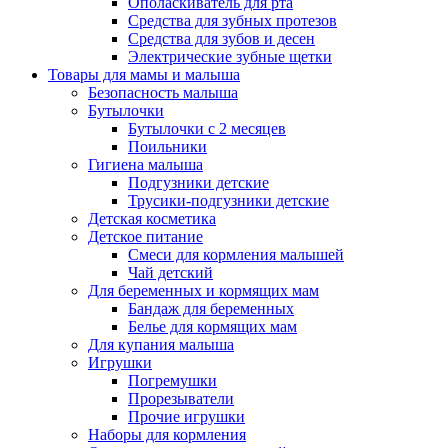
Ополаскиватель для рта
Средства для зубных протезов
Средства для зубов и десен
Электрические зубные щетки
Товары для мамы и малыша
Безопасность малыша
Бутылочки
Бутылочки с 2 месяцев
Поильники
Гигиена малыша
Подгузники детские
Трусики-подгузники детские
Детская косметика
Детское питание
Смеси для кормления малышей
Чай детский
Для беременных и кормящих мам
Бандаж для беременных
Белье для кормящих мам
Для купания малыша
Игрушки
Погремушки
Прорезыватели
Прочие игрушки
Наборы для кормления