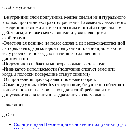
Особые условия
-Внутренний слой подгузника Merries сделан из натурального
хлопка, пропитан экстрактом растения Гамамелис, известного
в медицине своими антисептическим и антибактериальным
действием, а также смягчающими и увлажняющими
свойствами
-Эластичная резинка на поясе сделана из высококачественной
лайкры, благодаря которой подгузники плотно прилегают к
телу ребёнка и не создают излишнего давления и
дискомфорта.
-Подгузники снабжены многоразовыми застежками.
-Индикатор наполняемости (подгузник следует заменить,
когда 3 полоски посередине станут синими).
-От протекания предохраняют боковые сборки.
-Сами подгузники Merries супертонкие, безупречно облегают
живот и ножки, не сковывают движений ребенка и не
допускают воспаления и раздражения кожи малыша.
Показания
до 5кг
Солнце и луна Нежное прикосновение подгузники р-р 5