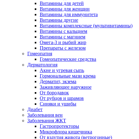
Витамины для детей
Витамины для женщин
Витамины для иммунитета
Витамины другие
Витамины комплексные (мультивитамины)
Витамины с кальцием
Витамины с магнием
Омега-3 и рыбий жир
Препараты с железом
Гомеопатия
Гомеопатические средства
Дерматология
Акне и угревая сыпь
Гормональные мази крема
Дерматит, экзема
Заживляющее наружное
От бородавок
От рубцов и шрамов
Синяки и ушибы
Диабет
Заболевания вен
Заболевания ЖКТ
Гастропротекторы
Микрофлора кишечника
От вздутия живота (ветрогонные)