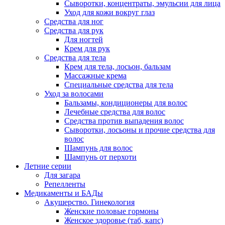
Сыворотки, концентраты, эмульсии для лица
Уход для кожи вокруг глаз
Средства для ног
Средства для рук
Для ногтей
Крем для рук
Средства для тела
Крем для тела, лосьон, бальзам
Массажные крема
Специальные средства для тела
Уход за волосами
Бальзамы, кондиционеры для волос
Лечебные средства для волос
Средства против выпадения волос
Сыворотки, лосьоны и прочие средства для
волос
Шампунь для волос
Шампунь от перхоти
Летние серии
Для загара
Репелленты
Медикаменты и БАДы
Акушерство. Гинекология
Женские половые гормоны
Женское здоровье (таб, капс)