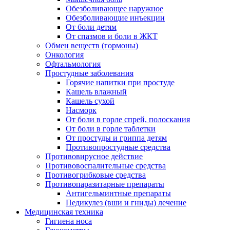
Обезболивающее наружное
Обезболивающие инъекции
От боли детям
От спазмов и боли в ЖКТ
Обмен веществ (гормоны)
Онкология
Офтальмология
Простудные заболевания
Горячие напитки при простуде
Кашель влажный
Кашель сухой
Насморк
От боли в горле спрей, полоскания
От боли в горле таблетки
От простуды и гриппа детям
Противопростудные средства
Противовирусное действие
Противовоспалительные средства
Противогрибковые средства
Противопаразитарные препараты
Антигельминтные препараты
Педикулез (вши и гниды) лечение
Медицинская техника
Гигиена носа