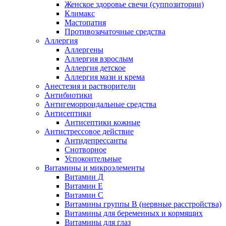
Женское здоровье свечи (суппозитории)
Климакс
Мастопатия
Противозачаточные средства
Аллергия
Аллергены
Аллергия взрослым
Аллергия детское
Аллергия мази и крема
Анестезия и растворители
Антибиотики
Антигеморроидальные средства
Антисептики
Антисептики кожные
Антистрессовое действие
Антидепрессанты
Снотворное
Успокоительные
Витамины и микроэлементы
Витамин Д
Витамин Е
Витамин С
Витамины группы В (нервные расстройства)
Витамины для беременных и кормящих
Витамины для глаз