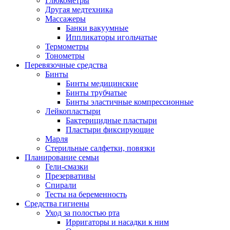
Глюкометры
Другая медтехника
Массажеры
Банки вакуумные
Иппликаторы игольчатые
Термометры
Тонометры
Перевязочные средства
Бинты
Бинты медицинские
Бинты трубчатые
Бинты эластичные компрессионные
Лейкопластыри
Бактерицидные пластыри
Пластыри фиксирующие
Марля
Стерильные салфетки, повязки
Планирование семьи
Гели-смазки
Презервативы
Спирали
Тесты на беременность
Средства гигиены
Уход за полостью рта
Ирригаторы и насадки к ним