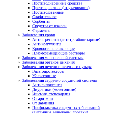
Противодиарейные средства
Противорвотное (от укачивания)
Противоязвенные
Слабительное
Сорбенты
Средства от изжоги
Ферменты
Заболевания крови
Антиагреганты (антитромбоцитарные)
Антикоагулянты
Кровоостанавливающие
Плазмозамещающие растворы
Заболевания мочеполовой системы
Заболевания органов дыхания
Заболевания печени и желчного пузыря
Гепатопротекторы
Желчегонные
Заболевания сердечно-сосудистой системы
Антигипоксанты
Диуретики (мочегонные)
Ишемия, стенокардия
От аритмии
От давления
Профилактика сердечных заболеваний
(витамины, минералы, добавки)