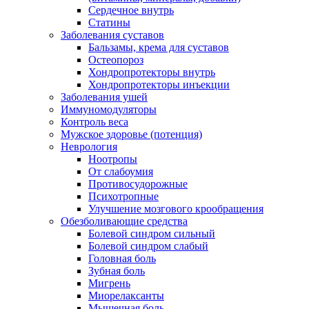
Сердечное внутрь
Статины
Заболевания суставов
Бальзамы, крема для суставов
Остеопороз
Хондропротекторы внутрь
Хондропротекторы инъекции
Заболевания ушей
Иммуномодуляторы
Контроль веса
Мужское здоровье (потенция)
Неврология
Ноотропы
От слабоумия
Противосудорожные
Психотропные
Улучшение мозгового крообращения
Обезболивающие средства
Болевой синдром сильный
Болевой синдром слабый
Головная боль
Зубная боль
Мигрень
Миорелаксанты
Мышечная боль