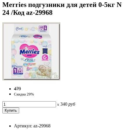
Merries подгузники для детей 0-5кг N
24 /Код az-29968
479
Скидка 29%
340
руб
x
Артикул: az-29968