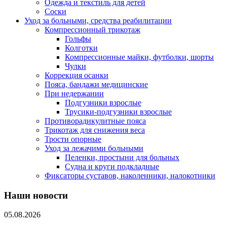
Одежда и текстиль для детей
Соски
Уход за больными, средства реабилитации
Компрессионный трикотаж
Гольфы
Колготки
Компрессионные майки, футболки, шорты
Чулки
Коррекция осанки
Пояса, бандажи медицинские
При недержании
Подгузники взрослые
Трусики-подгузники взрослые
Противорадикулитные пояса
Трикотаж для снижения веса
Трости опорные
Уход за лежачими больными
Пеленки, простыни для больных
Судна и круги подкладные
Фиксаторы суставов, наколенники, налокотники
Наши новости
05.08.2026