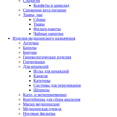
Сладости
Конфеты и шоколад
Снижение веса питание
Травы, чаи
Сборы
Травы
Фильтр-пакеты
Чайные напитки
Изделия медицинского назначения
Аптечки
Бахилы
Беруши
Гинекологические изделия
Горчичники
Для инъекций
Иглы для инъекций
Канюля
Катетеры
Системы для переливания
Шприцы
Кало- и мочеприемники
Контейнеры для сбора анализов
Маски медицинские
Медицинская одежда
Носовые фильтры