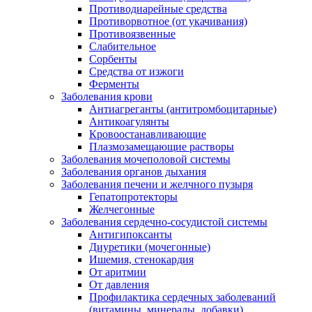
Противодиарейные средства
Противорвотное (от укачивания)
Противоязвенные
Слабительное
Сорбенты
Средства от изжоги
Ферменты
Заболевания крови
Антиагреганты (антитромбоцитарные)
Антикоагулянты
Кровоостанавливающие
Плазмозамещающие растворы
Заболевания мочеполовой системы
Заболевания органов дыхания
Заболевания печени и желчного пузыря
Гепатопротекторы
Желчегонные
Заболевания сердечно-сосудистой системы
Антигипоксанты
Диуретики (мочегонные)
Ишемия, стенокардия
От аритмии
От давления
Профилактика сердечных заболеваний
(витамины, минералы, добавки)