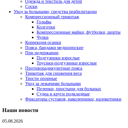
Одежда и текстиль для детей
Соски
Уход за больными, средства реабилитации
Компрессионный трикотаж
Гольфы
Колготки
Компрессионные майки, футболки, шорты
Чулки
Коррекция осанки
Пояса, бандажи медицинские
При недержании
Подгузники взрослые
Трусики-подгузники взрослые
Противорадикулитные пояса
Трикотаж для снижения веса
Трости опорные
Уход за лежачими больными
Пеленки, простыни для больных
Судна и круги подкладные
Фиксаторы суставов, наколенники, налокотники
Наши новости
05.08.2026