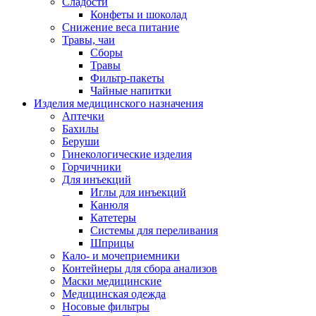
Сладости
Конфеты и шоколад
Снижение веса питание
Травы, чаи
Сборы
Травы
Фильтр-пакеты
Чайные напитки
Изделия медицинского назначения
Аптечки
Бахилы
Беруши
Гинекологические изделия
Горчичники
Для инъекций
Иглы для инъекций
Канюля
Катетеры
Системы для переливания
Шприцы
Кало- и мочеприемники
Контейнеры для сбора анализов
Маски медицинские
Медицинская одежда
Носовые фильтры