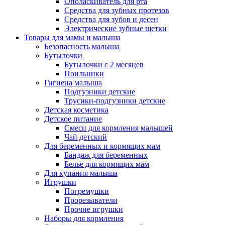
Ополаскиватель для рта
Средства для зубных протезов
Средства для зубов и десен
Электрические зубные щетки
Товары для мамы и малыша
Безопасность малыша
Бутылочки
Бутылочки с 2 месяцев
Поильники
Гигиена малыша
Подгузники детские
Трусики-подгузники детские
Детская косметика
Детское питание
Смеси для кормления малышей
Чай детский
Для беременных и кормящих мам
Бандаж для беременных
Белье для кормящих мам
Для купания малыша
Игрушки
Погремушки
Прорезыватели
Прочие игрушки
Наборы для кормления