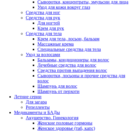
Сыворотки, концентраты, эмульсии для лица
Уход для кожи вокруг глаз
Средства для ног
Средства для рук
Для ногтей
Крем для рук
Средства для тела
Крем для тела, лосьон, бальзам
Массажные крема
Специальные средства для тела
Уход за волосами
Бальзамы, кондиционеры для волос
Лечебные средства для волос
Средства против выпадения волос
Сыворотки, лосьоны и прочие средства для
волос
Шампунь для волос
Шампунь от перхоти
Летние серии
Для загара
Репелленты
Медикаменты и БАДы
Акушерство. Гинекология
Женские половые гормоны
Женское здоровье (таб, капс)