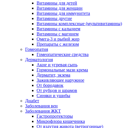
Витамины для детей
Витамины для женщин
Витамины для иммунитета
Витамины другие
Витамины комплексные (мультивитамины)
Витамины с кальцием
Витамины с магнием
Омега-3 и рыбий жир
Препараты с железом
Гомеопатия
Гомеопатические средства
Дерматология
Акне и угревая сыпь
Гормональные мази крема
Дерматит, экзема
Заживляющее наружное
От бородавок
От рубцов и шрамов
Синяки и ушибы
Диабет
Заболевания вен
Заболевания ЖКТ
Гастропротекторы
Микрофлора кишечника
От вздутия живота (ветрогонные)