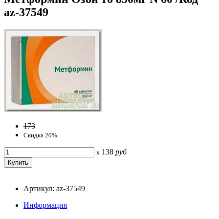
az-37549
173
Скидка 20%
138
руб
x
Артикул: az-37549
Информация