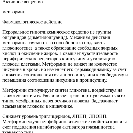
Активное вещество
метформин
Фармакологическое действие
Пероральное гипогликемическое средство из группы
бигуанидов (диметилбигуанид). Механизм действия
метформина связан с его способностью подавлять
глюконеогенез, а также образование свободных жирных
кислот и окисление жиров. Повышает чувствительность
периферических рецепторов к инсулину и утилизацию
глюкозы клетками. Метформин не влияет на количество
инсулина в крови, но изменяет его фармакодинамику за счет
снижения соотношения связанного инсулина к свободному и
повышения соотношения инсулина к проинсулину.
Метформин стимулирует синтез гликогена, воздействуя на
гликогенсинтетазу. Увеличивает транспортную емкость всех
типов мембранных переносчиков глюкозы. Задерживает
всасывание глюкозы в кишечнике.
Снижает уровень триглицеридов, ЛПНП, ЛПОНП.
Метформин улучшает фибринолитические свойства крови за
счет подавления ингибитора активатора плазминогена
тканевого типа.