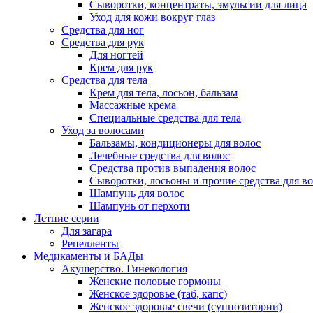
Сыворотки, концентраты, эмульсии для лица
Уход для кожи вокруг глаз
Средства для ног
Средства для рук
Для ногтей
Крем для рук
Средства для тела
Крем для тела, лосьон, бальзам
Массажные крема
Специальные средства для тела
Уход за волосами
Бальзамы, кондиционеры для волос
Лечебные средства для волос
Средства против выпадения волос
Сыворотки, лосьоны и прочие средства для в
Шампунь для волос
Шампунь от перхоти
Летние серии
Для загара
Репелленты
Медикаменты и БАДы
Акушерство. Гинекология
Женские половые гормоны
Женское здоровье (таб, капс)
Женское здоровье свечи (суппозитории)