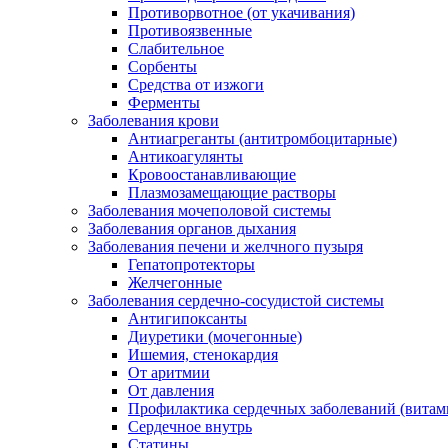
Противорвотное (от укачивания)
Противоязвенные
Слабительное
Сорбенты
Средства от изжоги
Ферменты
Заболевания крови
Антиагреганты (антитромбоцитарные)
Антикоагулянты
Кровоостанавливающие
Плазмозамещающие растворы
Заболевания мочеполовой системы
Заболевания органов дыхания
Заболевания печени и желчного пузыря
Гепатопротекторы
Желчегонные
Заболевания сердечно-сосудистой системы
Антигипоксанты
Диуретики (мочегонные)
Ишемия, стенокардия
От аритмии
От давления
Профилактика сердечных заболеваний (витам
Сердечное внутрь
Статины