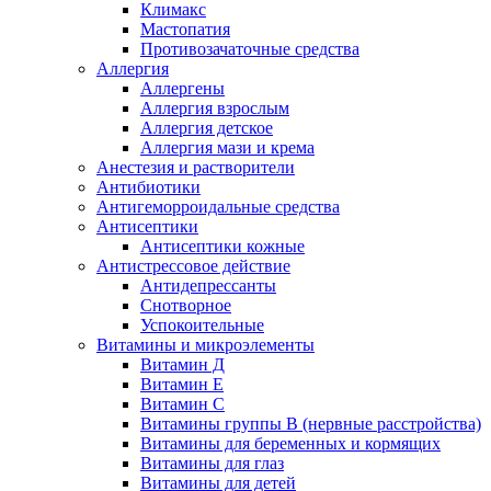
Климакс
Мастопатия
Противозачаточные средства
Аллергия
Аллергены
Аллергия взрослым
Аллергия детское
Аллергия мази и крема
Анестезия и растворители
Антибиотики
Антигеморроидальные средства
Антисептики
Антисептики кожные
Антистрессовое действие
Антидепрессанты
Снотворное
Успокоительные
Витамины и микроэлементы
Витамин Д
Витамин Е
Витамин С
Витамины группы В (нервные расстройства)
Витамины для беременных и кормящих
Витамины для глаз
Витамины для детей