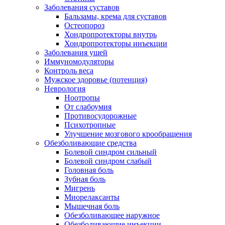
Заболевания суставов
Бальзамы, крема для суставов
Остеопороз
Хондропротекторы внутрь
Хондропротекторы инъекции
Заболевания ушей
Иммуномодуляторы
Контроль веса
Мужское здоровье (потенция)
Неврология
Ноотропы
От слабоумия
Противосудорожные
Психотропные
Улучшение мозгового крообращения
Обезболивающие средства
Болевой синдром сильный
Болевой синдром слабый
Головная боль
Зубная боль
Мигрень
Миорелаксанты
Мышечная боль
Обезболивающее наружное
Обезболивающие инъекции