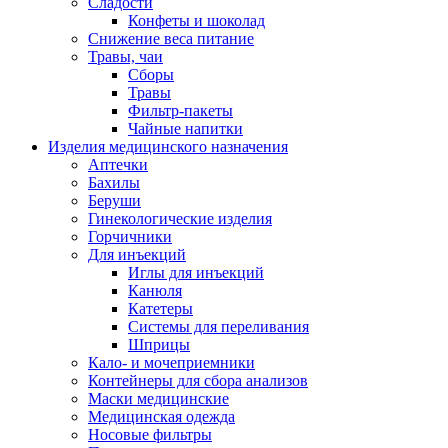
Сладости
Конфеты и шоколад
Снижение веса питание
Травы, чаи
Сборы
Травы
Фильтр-пакеты
Чайные напитки
Изделия медицинского назначения
Аптечки
Бахилы
Беруши
Гинекологические изделия
Горчичники
Для инъекций
Иглы для инъекций
Канюля
Катетеры
Системы для переливания
Шприцы
Кало- и мочеприемники
Контейнеры для сбора анализов
Маски медицинские
Медицинская одежда
Носовые фильтры