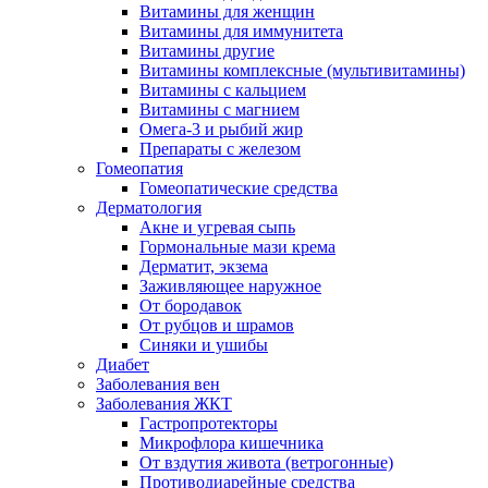
Витамины для женщин
Витамины для иммунитета
Витамины другие
Витамины комплексные (мультивитамины)
Витамины с кальцием
Витамины с магнием
Омега-3 и рыбий жир
Препараты с железом
Гомеопатия
Гомеопатические средства
Дерматология
Акне и угревая сыпь
Гормональные мази крема
Дерматит, экзема
Заживляющее наружное
От бородавок
От рубцов и шрамов
Синяки и ушибы
Диабет
Заболевания вен
Заболевания ЖКТ
Гастропротекторы
Микрофлора кишечника
От вздутия живота (ветрогонные)
Противодиарейные средства