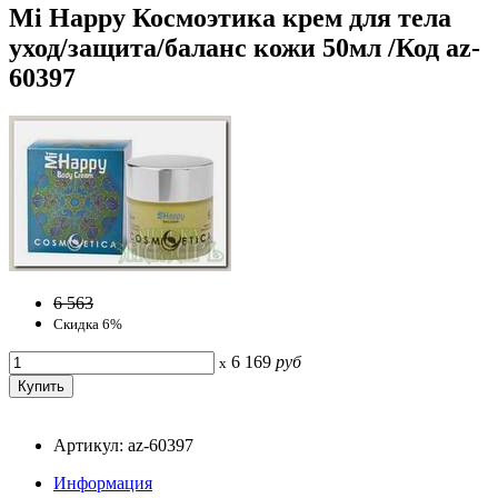
Mi Happy Космоэтика крем для тела
уход/защита/баланс кожи 50мл /Код az-
60397
6 563
Скидка 6%
6 169
руб
x
Артикул: az-60397
Информация