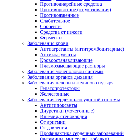
Противодиарейные средства
Противорвотное (от укачивания)
Противоязвенные
Слабительное
Сорбенты
Средства от изжоги
Ферменты
Заболевания крови
Антиагреганты (антитромбоцитарные)
Антикоагулянты
Кровоостанавливающие
Плазмозамещающие растворы
Заболевания мочеполовой системы
Заболевания органов дыхания
Заболевания печени и желчного пузыря
Гепатопротекторы
Желчегонные
Заболевания сердечно-сосудистой системы
Антигипоксанты
Диуретики (мочегонные)
Ишемия, стенокардия
От аритмии
От давления
Профилактика сердечных заболеваний
(витамины, минералы, добавки)