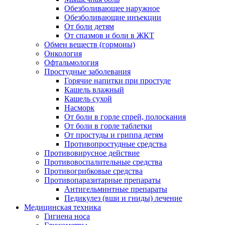
Обезболивающее наружное
Обезболивающие инъекции
От боли детям
От спазмов и боли в ЖКТ
Обмен веществ (гормоны)
Онкология
Офтальмология
Простудные заболевания
Горячие напитки при простуде
Кашель влажный
Кашель сухой
Насморк
От боли в горле спрей, полоскания
От боли в горле таблетки
От простуды и гриппа детям
Противопростудные средства
Противовирусное действие
Противовоспалительные средства
Противогрибковые средства
Противопаразитарные препараты
Антигельминтные препараты
Педикулез (вши и гниды) лечение
Медицинская техника
Гигиена носа