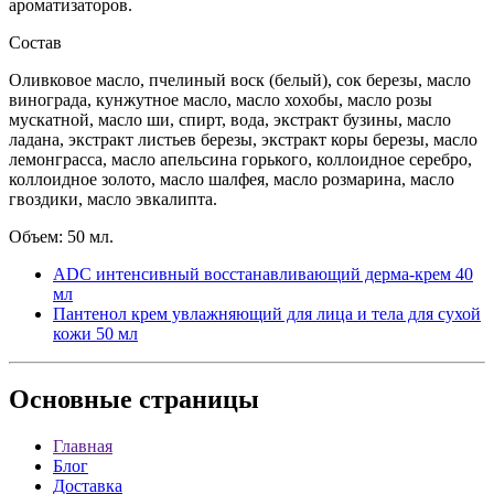
ароматизаторов.
Состав
Оливковое масло, пчелиный воск (белый), сок березы, масло
винограда, кунжутное масло, масло хохобы, масло розы
мускатной, масло ши, спирт, вода, экстракт бузины, масло
ладана, экстракт листьев березы, экстракт коры березы, масло
лемонграсса, масло апельсина горького, коллоидное серебро,
коллоидное золото, масло шалфея, масло розмарина, масло
гвоздики, масло эвкалипта.
Объем: 50 мл.
ADC интенсивный восстанавливающий дерма-крем 40
мл
Пантенол крем увлажняющий для лица и тела для сухой
кожи 50 мл
Основные
страницы
Главная
Блог
Доставка