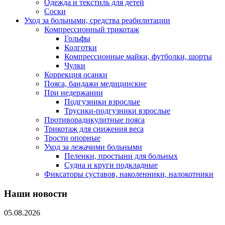
Одежда и текстиль для детей
Соски
Уход за больными, средства реабилитации
Компрессионный трикотаж
Гольфы
Колготки
Компрессионные майки, футболки, шорты
Чулки
Коррекция осанки
Пояса, бандажи медицинские
При недержании
Подгузники взрослые
Трусики-подгузники взрослые
Противорадикулитные пояса
Трикотаж для снижения веса
Трости опорные
Уход за лежачими больными
Пеленки, простыни для больных
Судна и круги подкладные
Фиксаторы суставов, наколенники, налокотники
Наши новости
05.08.2026