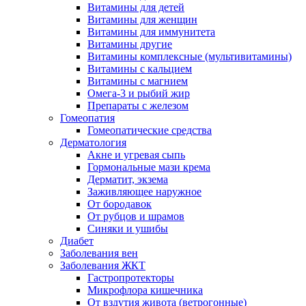
Витамины для детей
Витамины для женщин
Витамины для иммунитета
Витамины другие
Витамины комплексные (мультивитамины)
Витамины с кальцием
Витамины с магнием
Омега-3 и рыбий жир
Препараты с железом
Гомеопатия
Гомеопатические средства
Дерматология
Акне и угревая сыпь
Гормональные мази крема
Дерматит, экзема
Заживляющее наружное
От бородавок
От рубцов и шрамов
Синяки и ушибы
Диабет
Заболевания вен
Заболевания ЖКТ
Гастропротекторы
Микрофлора кишечника
От вздутия живота (ветрогонные)