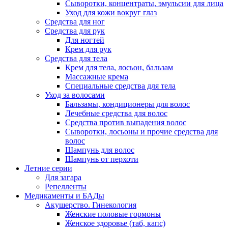
Сыворотки, концентраты, эмульсии для лица
Уход для кожи вокруг глаз
Средства для ног
Средства для рук
Для ногтей
Крем для рук
Средства для тела
Крем для тела, лосьон, бальзам
Массажные крема
Специальные средства для тела
Уход за волосами
Бальзамы, кондиционеры для волос
Лечебные средства для волос
Средства против выпадения волос
Сыворотки, лосьоны и прочие средства для
волос
Шампунь для волос
Шампунь от перхоти
Летние серии
Для загара
Репелленты
Медикаменты и БАДы
Акушерство. Гинекология
Женские половые гормоны
Женское здоровье (таб, капс)