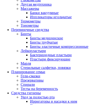
Глюкометры
Другая медтехника
Массажеры
Банки вакуумные
Иппликаторы игольчатые
Термометры
Тонометры
Перевязочные средства
Бинты
Бинты медицинские
Бинты трубчатые
Бинты эластичные компрессионные
Лейкопластыри
Бактерицидные пластыри
Пластыри фиксирующие
Марля
Стерильные салфетки, повязки
Планирование семьи
Гели-смазки
Презервативы
Спирали
Тесты на беременность
Средства гигиены
Уход за полостью рта
Ирригаторы и насадки к ним