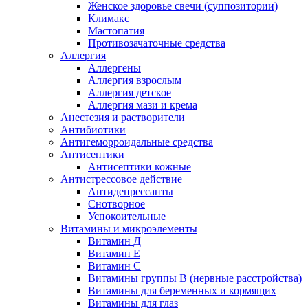
Женское здоровье свечи (суппозитории)
Климакс
Мастопатия
Противозачаточные средства
Аллергия
Аллергены
Аллергия взрослым
Аллергия детское
Аллергия мази и крема
Анестезия и растворители
Антибиотики
Антигеморроидальные средства
Антисептики
Антисептики кожные
Антистрессовое действие
Антидепрессанты
Снотворное
Успокоительные
Витамины и микроэлементы
Витамин Д
Витамин Е
Витамин С
Витамины группы В (нервные расстройства)
Витамины для беременных и кормящих
Витамины для глаз