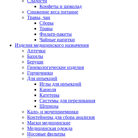
Сладости
Конфеты и шоколад
Снижение веса питание
Травы, чаи
Сборы
Травы
Фильтр-пакеты
Чайные напитки
Изделия медицинского назначения
Аптечки
Бахилы
Беруши
Гинекологические изделия
Горчичники
Для инъекций
Иглы для инъекций
Канюля
Катетеры
Системы для переливания
Шприцы
Кало- и мочеприемники
Контейнеры для сбора анализов
Маски медицинские
Медицинская одежда
Носовые фильтры