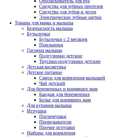
Ополаскиватель для рта
Средства для зубных протезов
Средства для зубов и десен
Электрические зубные щетки
Товары для мамы и малыша
Безопасность малыша
Бутылочки
Бутылочки с 2 месяцев
Поильники
Гигиена малыша
Подгузники детские
Трусики-подгузники детские
Детская косметика
Детское питание
Смеси для кормления малышей
Чай детский
Для беременных и кормящих мам
Бандаж для беременных
Белье для кормящих мам
Для купания малыша
Игрушки
Погремушки
Прорезыватели
Прочие игрушки
Наборы для кормления