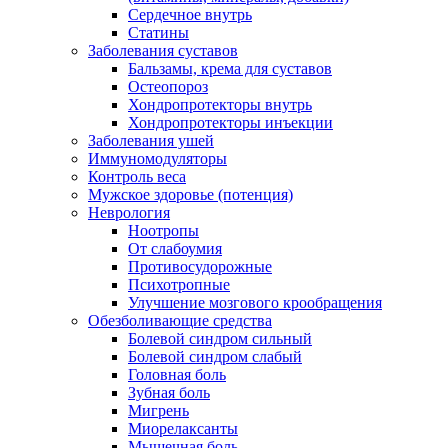
Сердечное внутрь
Статины
Заболевания суставов
Бальзамы, крема для суставов
Остеопороз
Хондропротекторы внутрь
Хондропротекторы инъекции
Заболевания ушей
Иммуномодуляторы
Контроль веса
Мужское здоровье (потенция)
Неврология
Ноотропы
От слабоумия
Противосудорожные
Психотропные
Улучшение мозгового крообращения
Обезболивающие средства
Болевой синдром сильный
Болевой синдром слабый
Головная боль
Зубная боль
Мигрень
Миорелаксанты
Мышечная боль