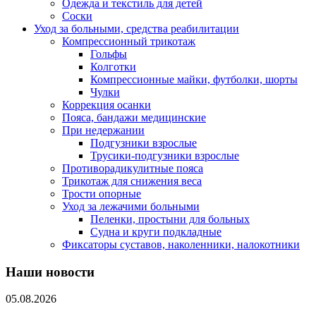
Одежда и текстиль для детей
Соски
Уход за больными, средства реабилитации
Компрессионный трикотаж
Гольфы
Колготки
Компрессионные майки, футболки, шорты
Чулки
Коррекция осанки
Пояса, бандажи медицинские
При недержании
Подгузники взрослые
Трусики-подгузники взрослые
Противорадикулитные пояса
Трикотаж для снижения веса
Трости опорные
Уход за лежачими больными
Пеленки, простыни для больных
Судна и круги подкладные
Фиксаторы суставов, наколенники, налокотники
Наши новости
05.08.2026