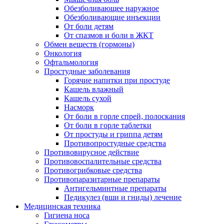
Обезболивающее наружное
Обезболивающие инъекции
От боли детям
От спазмов и боли в ЖКТ
Обмен веществ (гормоны)
Онкология
Офтальмология
Простудные заболевания
Горячие напитки при простуде
Кашель влажный
Кашель сухой
Насморк
От боли в горле спрей, полоскания
От боли в горле таблетки
От простуды и гриппа детям
Противопростудные средства
Противовирусное действие
Противовоспалительные средства
Противогрибковые средства
Противопаразитарные препараты
Антигельминтные препараты
Педикулез (вши и гниды) лечение
Медицинская техника
Гигиена носа