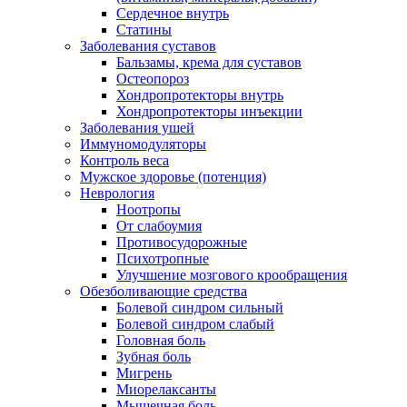
Сердечное внутрь
Статины
Заболевания суставов
Бальзамы, крема для суставов
Остеопороз
Хондропротекторы внутрь
Хондропротекторы инъекции
Заболевания ушей
Иммуномодуляторы
Контроль веса
Мужское здоровье (потенция)
Неврология
Ноотропы
От слабоумия
Противосудорожные
Психотропные
Улучшение мозгового крообращения
Обезболивающие средства
Болевой синдром сильный
Болевой синдром слабый
Головная боль
Зубная боль
Мигрень
Миорелаксанты
Мышечная боль