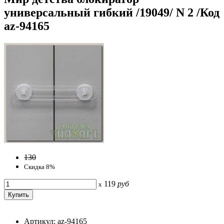
универсальный гибкий /19049/ N 2 /Код
az-94165
130
Скидка 8%
119
руб
x
Артикул: az-94165