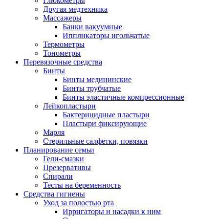
Глюкометры
Другая медтехника
Массажеры
Банки вакуумные
Иппликаторы игольчатые
Термометры
Тонометры
Перевязочные средства
Бинты
Бинты медицинские
Бинты трубчатые
Бинты эластичные компрессионные
Лейкопластыри
Бактерицидные пластыри
Пластыри фиксирующие
Марля
Стерильные салфетки, повязки
Планирование семьи
Гели-смазки
Презервативы
Спирали
Тесты на беременность
Средства гигиены
Уход за полостью рта
Ирригаторы и насадки к ним