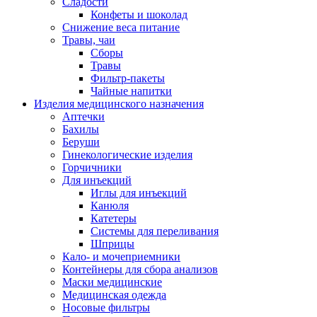
Сладости
Конфеты и шоколад
Снижение веса питание
Травы, чаи
Сборы
Травы
Фильтр-пакеты
Чайные напитки
Изделия медицинского назначения
Аптечки
Бахилы
Беруши
Гинекологические изделия
Горчичники
Для инъекций
Иглы для инъекций
Канюля
Катетеры
Системы для переливания
Шприцы
Кало- и мочеприемники
Контейнеры для сбора анализов
Маски медицинские
Медицинская одежда
Носовые фильтры