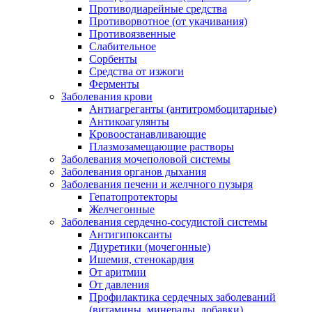
Противодиарейные средства
Противорвотное (от укачивания)
Противоязвенные
Слабительное
Сорбенты
Средства от изжоги
Ферменты
Заболевания крови
Антиагреганты (антитромбоцитарные)
Антикоагулянты
Кровоостанавливающие
Плазмозамещающие растворы
Заболевания мочеполовой системы
Заболевания органов дыхания
Заболевания печени и желчного пузыря
Гепатопротекторы
Желчегонные
Заболевания сердечно-сосудистой системы
Антигипоксанты
Диуретики (мочегонные)
Ишемия, стенокардия
От аритмии
От давления
Профилактика сердечных заболеваний
(витамины, минералы, добавки)