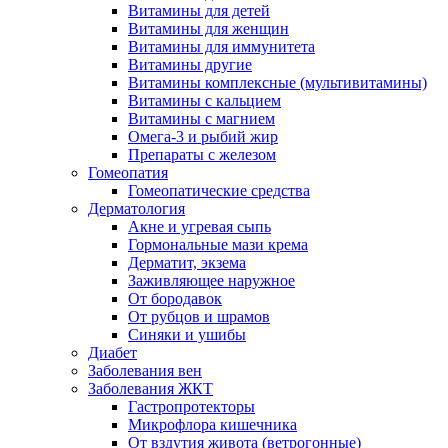
Витамины для детей
Витамины для женщин
Витамины для иммунитета
Витамины другие
Витамины комплексные (мультивитамины)
Витамины с кальцием
Витамины с магнием
Омега-3 и рыбий жир
Препараты с железом
Гомеопатия
Гомеопатические средства
Дерматология
Акне и угревая сыпь
Гормональные мази крема
Дерматит, экзема
Заживляющее наружное
От бородавок
От рубцов и шрамов
Синяки и ушибы
Диабет
Заболевания вен
Заболевания ЖКТ
Гастропротекторы
Микрофлора кишечника
От вздутия живота (ветрогонные)