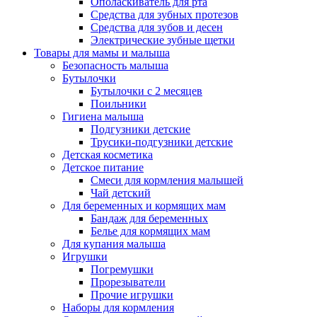
Ополаскиватель для рта
Средства для зубных протезов
Средства для зубов и десен
Электрические зубные щетки
Товары для мамы и малыша
Безопасность малыша
Бутылочки
Бутылочки с 2 месяцев
Поильники
Гигиена малыша
Подгузники детские
Трусики-подгузники детские
Детская косметика
Детское питание
Смеси для кормления малышей
Чай детский
Для беременных и кормящих мам
Бандаж для беременных
Белье для кормящих мам
Для купания малыша
Игрушки
Погремушки
Прорезыватели
Прочие игрушки
Наборы для кормления