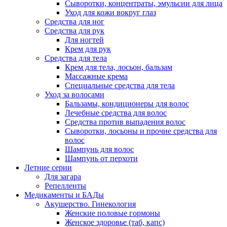
Сыворотки, концентраты, эмульсии для лица
Уход для кожи вокруг глаз
Средства для ног
Средства для рук
Для ногтей
Крем для рук
Средства для тела
Крем для тела, лосьон, бальзам
Массажные крема
Специальные средства для тела
Уход за волосами
Бальзамы, кондиционеры для волос
Лечебные средства для волос
Средства против выпадения волос
Сыворотки, лосьоны и прочие средства для
волос
Шампунь для волос
Шампунь от перхоти
Летние серии
Для загара
Репелленты
Медикаменты и БАДы
Акушерство. Гинекология
Женские половые гормоны
Женское здоровье (таб, капс)