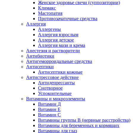
Женское здоровье свечи (суппозитории)
Климакс
Мастопатия
Противозачаточные средства
Аллергия
Аллергены
Аллергия взрослым
Аллергия детское
Аллергия мази и крема
Анестезия и растворители
Антибиотики
Антигеморроидальные средства
Антисептики
Антисептики кожные
Антистрессовое действие
Антидепрессанты
Снотворное
Успокоительные
Витамины и микроэлементы
Витамин Д
Витамин Е
Витамин С
Витамины группы В (нервные расстройства)
Витамины для беременных и кормящих
Витамины для глаз