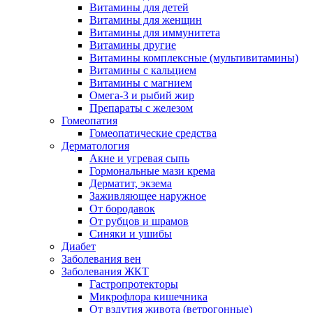
Витамины для детей
Витамины для женщин
Витамины для иммунитета
Витамины другие
Витамины комплексные (мультивитамины)
Витамины с кальцием
Витамины с магнием
Омега-3 и рыбий жир
Препараты с железом
Гомеопатия
Гомеопатические средства
Дерматология
Акне и угревая сыпь
Гормональные мази крема
Дерматит, экзема
Заживляющее наружное
От бородавок
От рубцов и шрамов
Синяки и ушибы
Диабет
Заболевания вен
Заболевания ЖКТ
Гастропротекторы
Микрофлора кишечника
От вздутия живота (ветрогонные)