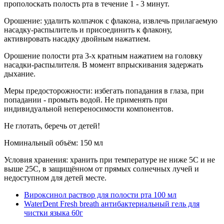
прополоскать полость рта в течение 1 - 3 минут.
Орошение: удалить колпачок с флакона, извлечь прилагаемую
насадку-распылитель и присоединить к флакону,
активировать насадку двойным нажатием.
Орошение полости рта 3-х кратным нажатием на головку
насадки-распылителя. В момент впрыскивания задержать
дыхание.
Меры предосторожности: избегать попадания в глаза, при
попадании - промыть водой. Не применять при
индивидуальной непереносимости компонентов.
Не глотать, беречь от детей!
Номинальный объём: 150 мл
Условия хранения: хранить при температуре не ниже 5С и не
выше 25С, в защищённом от прямых солнечных лучей и
недоступном для детей месте.
Вироксинол раствор для полости рта 100 мл
WaterDent Fresh breath антибактериальный гель для
чистки языка 60г