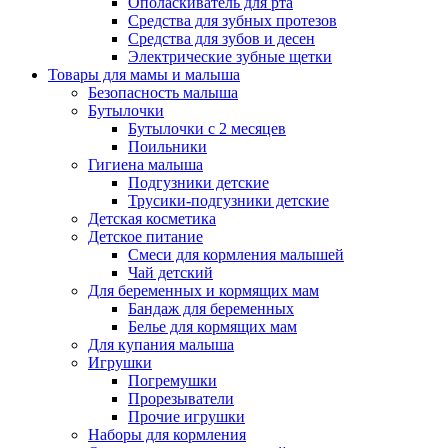
Ополаскиватель для рта
Средства для зубных протезов
Средства для зубов и десен
Электрические зубные щетки
Товары для мамы и малыша
Безопасность малыша
Бутылочки
Бутылочки с 2 месяцев
Поильники
Гигиена малыша
Подгузники детские
Трусики-подгузники детские
Детская косметика
Детское питание
Смеси для кормления малышей
Чай детский
Для беременных и кормящих мам
Бандаж для беременных
Белье для кормящих мам
Для купания малыша
Игрушки
Погремушки
Прорезыватели
Прочие игрушки
Наборы для кормления