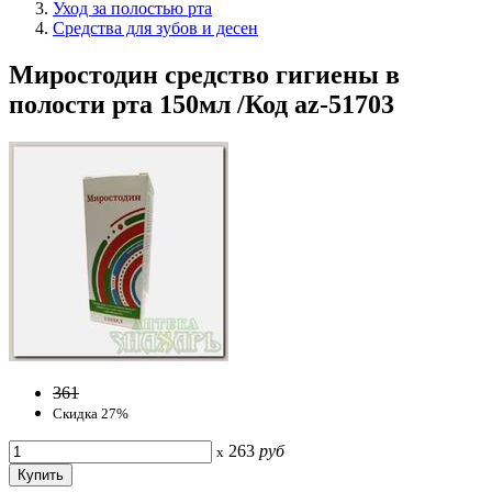
Уход за полостью рта
Средства для зубов и десен
Миростодин средство гигиены в
полости рта 150мл /Код az-51703
361
Скидка 27%
263
руб
x