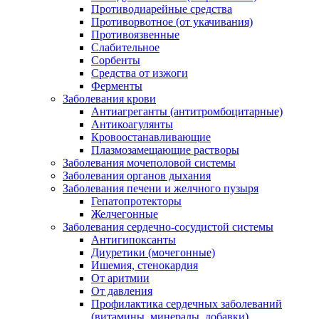
Противодиарейные средства
Противорвотное (от укачивания)
Противоязвенные
Слабительное
Сорбенты
Средства от изжоги
Ферменты
Заболевания крови
Антиагреганты (антитромбоцитарные)
Антикоагулянты
Кровоостанавливающие
Плазмозамещающие растворы
Заболевания мочеполовой системы
Заболевания органов дыхания
Заболевания печени и желчного пузыря
Гепатопротекторы
Желчегонные
Заболевания сердечно-сосудистой системы
Антигипоксанты
Диуретики (мочегонные)
Ишемия, стенокардия
От аритмии
От давления
Профилактика сердечных заболеваний
(витамины, минералы, добавки)