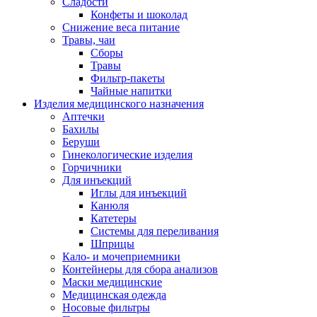
Сладости
Конфеты и шоколад
Снижение веса питание
Травы, чаи
Сборы
Травы
Фильтр-пакеты
Чайные напитки
Изделия медицинского назначения
Аптечки
Бахилы
Беруши
Гинекологические изделия
Горчичники
Для инъекций
Иглы для инъекций
Канюля
Катетеры
Системы для переливания
Шприцы
Кало- и мочеприемники
Контейнеры для сбора анализов
Маски медицинские
Медицинская одежда
Носовые фильтры