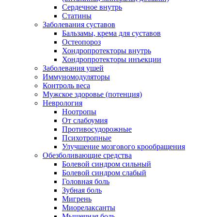
Сердечное внутрь
Статины
Заболевания суставов
Бальзамы, крема для суставов
Остеопороз
Хондропротекторы внутрь
Хондропротекторы инъекции
Заболевания ушей
Иммуномодуляторы
Контроль веса
Мужское здоровье (потенция)
Неврология
Ноотропы
От слабоумия
Противосудорожные
Психотропные
Улучшение мозгового крообращения
Обезболивающие средства
Болевой синдром сильный
Болевой синдром слабый
Головная боль
Зубная боль
Мигрень
Миорелаксанты
Мышечная боль