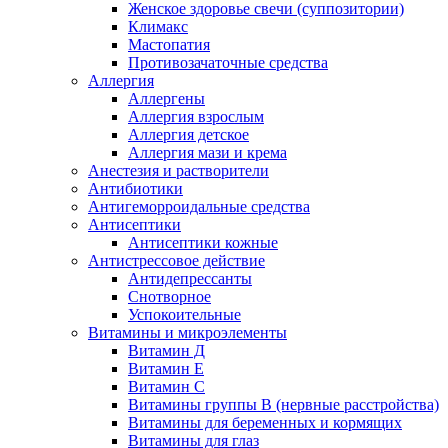
Женское здоровье свечи (суппозитории)
Климакс
Мастопатия
Противозачаточные средства
Аллергия
Аллергены
Аллергия взрослым
Аллергия детское
Аллергия мази и крема
Анестезия и растворители
Антибиотики
Антигеморроидальные средства
Антисептики
Антисептики кожные
Антистрессовое действие
Антидепрессанты
Снотворное
Успокоительные
Витамины и микроэлементы
Витамин Д
Витамин Е
Витамин С
Витамины группы В (нервные расстройства)
Витамины для беременных и кормящих
Витамины для глаз