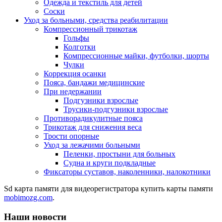
Одежда и текстиль для детей
Соски
Уход за больными, средства реабилитации
Компрессионный трикотаж
Гольфы
Колготки
Компрессионные майки, футболки, шорты
Чулки
Коррекция осанки
Пояса, бандажи медицинские
При недержании
Подгузники взрослые
Трусики-подгузники взрослые
Противорадикулитные пояса
Трикотаж для снижения веса
Трости опорные
Уход за лежачими больными
Пеленки, простыни для больных
Судна и круги подкладные
Фиксаторы суставов, наколенники, налокотники
Sd карта памяти для видеорегистратора купить карты памяти
mobimozg.com
.
Наши новости