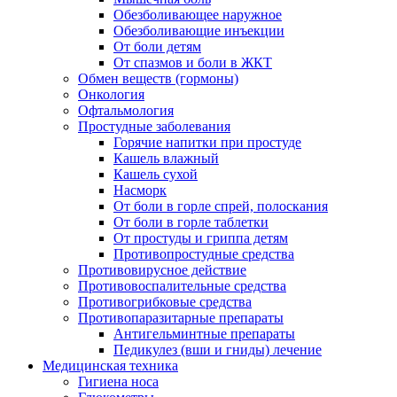
Обезболивающее наружное
Обезболивающие инъекции
От боли детям
От спазмов и боли в ЖКТ
Обмен веществ (гормоны)
Онкология
Офтальмология
Простудные заболевания
Горячие напитки при простуде
Кашель влажный
Кашель сухой
Насморк
От боли в горле спрей, полоскания
От боли в горле таблетки
От простуды и гриппа детям
Противопростудные средства
Противовирусное действие
Противовоспалительные средства
Противогрибковые средства
Противопаразитарные препараты
Антигельминтные препараты
Педикулез (вши и гниды) лечение
Медицинская техника
Гигиена носа