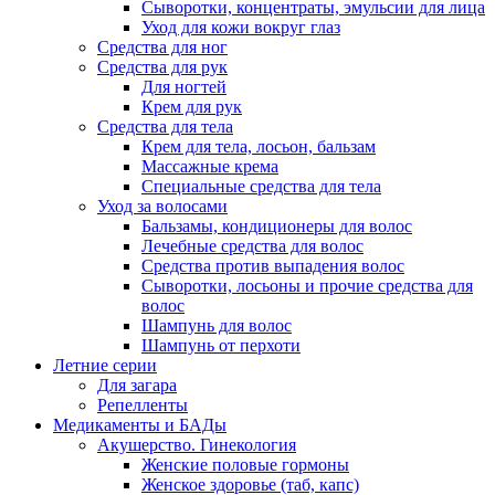
Сыворотки, концентраты, эмульсии для лица
Уход для кожи вокруг глаз
Средства для ног
Средства для рук
Для ногтей
Крем для рук
Средства для тела
Крем для тела, лосьон, бальзам
Массажные крема
Специальные средства для тела
Уход за волосами
Бальзамы, кондиционеры для волос
Лечебные средства для волос
Средства против выпадения волос
Сыворотки, лосьоны и прочие средства для
волос
Шампунь для волос
Шампунь от перхоти
Летние серии
Для загара
Репелленты
Медикаменты и БАДы
Акушерство. Гинекология
Женские половые гормоны
Женское здоровье (таб, капс)