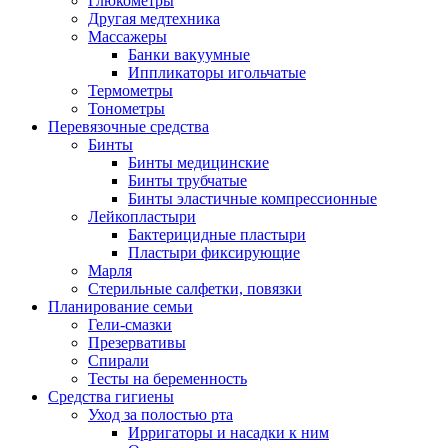
Глюкометры
Другая медтехника
Массажеры
Банки вакуумные
Иппликаторы игольчатые
Термометры
Тонометры
Перевязочные средства
Бинты
Бинты медицинские
Бинты трубчатые
Бинты эластичные компрессионные
Лейкопластыри
Бактерицидные пластыри
Пластыри фиксирующие
Марля
Стерильные салфетки, повязки
Планирование семьи
Гели-смазки
Презервативы
Спирали
Тесты на беременность
Средства гигиены
Уход за полостью рта
Ирригаторы и насадки к ним