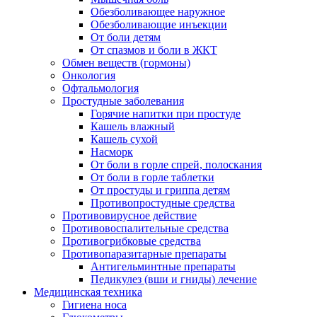
Обезболивающее наружное
Обезболивающие инъекции
От боли детям
От спазмов и боли в ЖКТ
Обмен веществ (гормоны)
Онкология
Офтальмология
Простудные заболевания
Горячие напитки при простуде
Кашель влажный
Кашель сухой
Насморк
От боли в горле спрей, полоскания
От боли в горле таблетки
От простуды и гриппа детям
Противопростудные средства
Противовирусное действие
Противовоспалительные средства
Противогрибковые средства
Противопаразитарные препараты
Антигельминтные препараты
Педикулез (вши и гниды) лечение
Медицинская техника
Гигиена носа