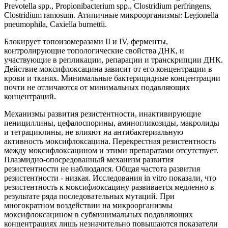
Prevotella spp., Propionibacterium spp., Clostridium perfringens,
Clostridium ramosum. Атипичные микроорганизмы: Legionella
pneumophila, Caxiella burnettii.
Блокирует топоизомеразами II и IV, ферменты,
контролирующие топологические свойства ДНК, и
участвующие в репликации, репарации и транскрипции ДНК.
Действие моксифлоксацина зависит от его концентрации в
крови и тканях. Минимальные бактерицидные концентрации
почти не отличаются от минимальных подавляющих
концентраций.
Механизмы развития резистентности, инактивирующие
пенициллины, цефалоспорины, аминогликозиды, макролиды
и тетрациклины, не влияют на антибактериальную
активность моксифлоксацина. Перекрестная резистентность
между моксифлоксацином и этими препаратами отсутствует.
Плазмидно-опосредованный механизм развития
резистентности не наблюдался. Общая частота развития
резистентности - низкая. Исследования in vitro показали, что
резистентность к моксифлоксацину развивается медленно в
результате ряда последовательных мутаций. При
многократном воздействии на микроорганизмы
моксифлоксацином в субминимальных подавляющих
концентрациях лишь незначительно повышаются показатели