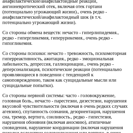
анафилактические/анафилактоидные реакции,
ангионевротический отек, включая отек гортани
(потенциально угрожающий жизни)., очень редко -
анафилактический/анафилактоидный шок (в т.ч.
потенциально угрожающий жизни).
Со стороны обмена веществ: нечасто - гиперлипидемия.,
редко - гипергликемия, гиперурикемия., очень редко -
гипогликемия.
Со стороны психики: нечасто - тревожность, психомоторная
гиперреактивность, ажитация., редко - эмоциональная
лабильность, депрессия, галлюцинации., очень редко -
деперсонализация, психотические реакции (потенциально
проявляющиеся в поведении с тенденцией к
самоповреждению, таком как суицидальные мысли или
суицидальные попытки).
Со стороны нервной системы: часто - головокружение,
головная боль., нечасто - парестезии, дизестезии, нарушения
вкусовой чувствительности (включая в очень редких случаях
агевзию), спутанность сознания, дезориентация, нарушения
сна, тремор, вертиго, сонливость., редко - гипестезия,
нарушения обоняния (включая аносмию), атипичные
сновидения, нарушение координации (включая нарушения
походки вследствие головокружения или вертиго, в очень