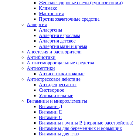
Женское здоровье свечи (суппозитории)
Климакс
Мастопатия
Противозачаточные средства
Аллергия
Аллергены
Аллергия взрослым
Аллергия детское
Аллергия мази и крема
Анестезия и растворители
Антибиотики
Антигеморроидальные средства
Антисептики
Антисептики кожные
Антистрессовое действие
Антидепрессанты
Снотворное
Успокоительные
Витамины и микроэлементы
Витамин Д
Витамин Е
Витамин С
Витамины группы В (нервные расстройства)
Витамины для беременных и кормящих
Витамины для глаз