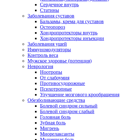
Сердечное внутрь
Статины
Заболевания суставов
Бальзамы, крема для суставов
Остеопороз
Хондропротекторы внутрь
Хондропротекторы инъекции
Заболевания ушей
Иммуномодуляторы
Контроль веса
Мужское здоровье (потенция)
Неврология
Ноотропы
От слабоумия
Противосудорожные
Психотропные
Улучшение мозгового крообращения
Обезболивающие средства
Болевой синдром сильный
Болевой синдром слабый
Головная боль
Зубная боль
Мигрень
Миорелаксанты
Мышечная боль