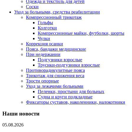
Одежда и текстиль для детей
Соски
Уход за больными, средства реабилитации
Компрессионный трикотаж
Гольфы
Колготки
Компрессионные майки, футболки, шорты
Чулки
Коррекция осанки
Пояса, бандажи медицинские
При недержании
Подгузники взрослые
Трусики-подгузники взрослые
Противорадикулитные пояса
Трикотаж для снижения веса
Трости опорные
Уход за лежачими больными
Пеленки, простыни для больных
Судна и круги подкладные
Фиксаторы суставов, наколенники, налокотники
Наши новости
05.08.2026