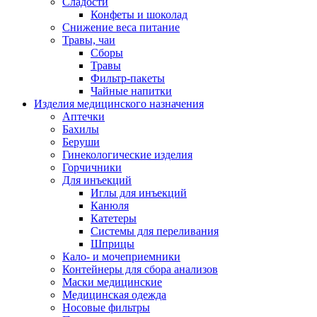
Сладости
Конфеты и шоколад
Снижение веса питание
Травы, чаи
Сборы
Травы
Фильтр-пакеты
Чайные напитки
Изделия медицинского назначения
Аптечки
Бахилы
Беруши
Гинекологические изделия
Горчичники
Для инъекций
Иглы для инъекций
Канюля
Катетеры
Системы для переливания
Шприцы
Кало- и мочеприемники
Контейнеры для сбора анализов
Маски медицинские
Медицинская одежда
Носовые фильтры