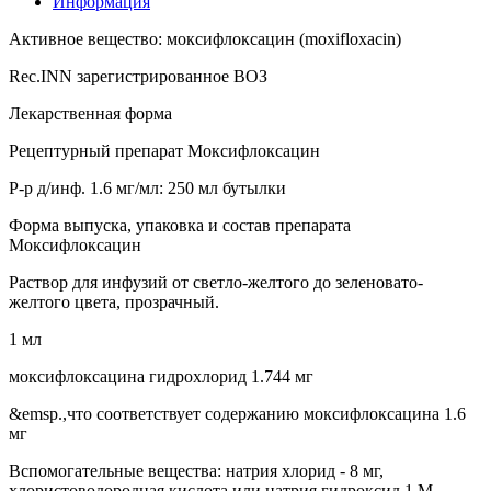
Информация
Активное вещество: моксифлоксацин (moxifloxacin)
Rec.INN зарегистрированное ВОЗ
Лекарственная форма
Рецептурный препарат Моксифлоксацин
Р-р д/инф. 1.6 мг/мл: 250 мл бутылки
Форма выпуска, упаковка и состав препарата
Моксифлоксацин
Раствор для инфузий от светло-желтого до зеленовато-
желтого цвета, прозрачный.
1 мл
моксифлоксацина гидрохлорид 1.744 мг
&emsp.,что соответствует содержанию моксифлоксацина 1.6
мг
Вспомогательные вещества: натрия хлорид - 8 мг,
хлористоводородная кислота или натрия гидроксид 1 М