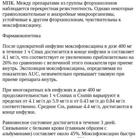
МПК. Между препаратами из группы фторхинолонов
наблюдается перекрестная резистентность. Однако некоторые
грамположительные и анаэробные микроорганизмы,
устойчивые к другим фторхинолонам, чувствительны к
моксифлоксацину.
Фармакокинетика
После однократной инфузии моксифлоксацина в дозе 400 мг
в течение 1 ч Cmax достигается в конце инфузии и составляет
4.1 мг/л, что соответствует ее увеличению приблизительно на
26% по сравнению с величиной этого показателя при приеме
внутрь. Экспозиция моксифлоксацина, определяемая по
показателю AUC, незначительно превышает таковую при
приеме препарата внутрь.
При многократных в/в инфузиях в дозе 400 мг
продолжительностью 1 ч Cssmax и Cssmin варьируют в
пределах от 4.1 мг/л до 5.9 мг/л и от 0.43 мг/л до 0.84 мг/л
соответственно. Средние Css, равные 4.4 мг/л, достигаются в
конце инфузии.
Равновесное состояние достигается в течение 3 дней.
Связывание с белками крови (главным образом с
альбуминами) составляет около 45%. Моксифлоксацин быстро