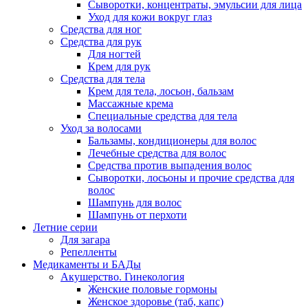
Сыворотки, концентраты, эмульсии для лица
Уход для кожи вокруг глаз
Средства для ног
Средства для рук
Для ногтей
Крем для рук
Средства для тела
Крем для тела, лосьон, бальзам
Массажные крема
Специальные средства для тела
Уход за волосами
Бальзамы, кондиционеры для волос
Лечебные средства для волос
Средства против выпадения волос
Сыворотки, лосьоны и прочие средства для
волос
Шампунь для волос
Шампунь от перхоти
Летние серии
Для загара
Репелленты
Медикаменты и БАДы
Акушерство. Гинекология
Женские половые гормоны
Женское здоровье (таб, капс)