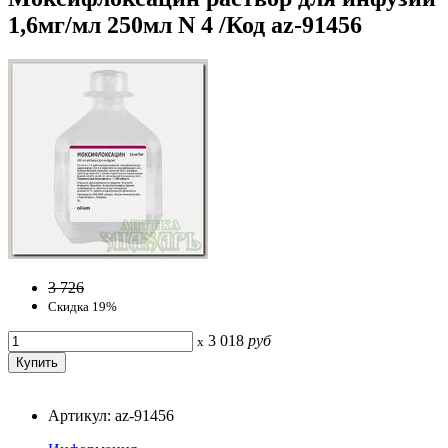
1,6мг/мл 250мл N 4 /Код az-91456
3 726
Скидка 19%
3 018
руб
x
Артикул: az-91456