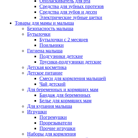
Ополаскиватель для рта
Средства для зубных протезов
Средства для зубов и десен
Электрические зубные щетки
Товары для мамы и малыша
Безопасность малыша
Бутылочки
Бутылочки с 2 месяцев
Поильники
Гигиена малыша
Подгузники детские
Трусики-подгузники детские
Детская косметика
Детское питание
Смеси для кормления малышей
Чай детский
Для беременных и кормящих мам
Бандаж для беременных
Белье для кормящих мам
Для купания малыша
Игрушки
Погремушки
Прорезыватели
Прочие игрушки
Наборы для кормления