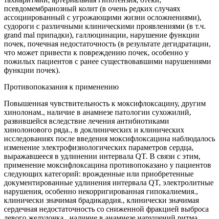
псевдомембранозный колит (в очень редких случаях
ассоциированный с угрожающими жизни осложнениями),
судороги с различными клиническими проявлениями (в т.ч.
grand mal припадки), галлюцинации, нарушение функции
почек, почечная недостаточность (в результате дегидратации,
что может привести к повреждению почек, особенно у
пожилых пациентов с ранее существовавшими нарушениями
функции почек).
Противопоказания к применению
Повышенная чувствительность к моксифлоксацину, другим
хинолонам., наличие в анамнезе патологии сухожилий,
развившейся вследствие лечения антибиотиками
хинолонового ряда., в доклинических и клинических
исследованиях после введения моксифлоксацина наблюдалось
изменение электрофизиологических параметров сердца,
выражавшееся в удлинении интервала QT. В связи с этим,
применение моксифлоксацина противопоказано у пациентов
следующих категорий: врожденные или приобретенные
документированные удлинения интервала QT, электролитные
нарушения, особенно некорригированная гипокалиемия.,
клинически значимая брадикардия., клинически значимая
сердечная недостаточность со сниженной фракцией выброса
левого желудочка., наличие в анамнезе нарушений ритма,