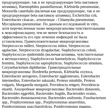
продуцирующие, так и не продуцирующие beta-лактамазу
штаммы), Haemophilus parainfluenzae, Klebsiella pneumoniae,
Moraxella catarrhalis (включая как продуцирующие, так и не
продуцирующие beta-лактамазу штаммы), Escherichia coli,
Enterobacter cloacae., атипичные - Chlamydia pneumoniae,
Mycoplasma pneumoniae. По данным исследований in vitro,
хотя перечисленные ниже микроорганизмы чувствительными
к моксифлоксацину, тем не менее безопасность и
эффективность его при лечении инфекций не была
установлена. Грамположительные микроорганизмы:
Streptococcus milleri, Streptococcus mitior, Streptococcus
agalactiae, Streptococcus dysgalactiae, Staphylococcus cohnii,
Staphylococcus epidermidis (включая штаммы, чувствительные
к метициллину), Staphylococcus haemolyticus, Staphylococcus
hominis, Staphylococcus saprophyticus, Staphylococcus simulans,
Corynebacterium diphtheriae. Грамотрицательные
микроорганизмы: Bordetella pertussis, Klebsiella oxytoca,
Enterobacter aerogenes, Enterobacter agglomerans, Enterobacter
intermedius, Enterobacter sakazaki, Proteus mirabilis, Proteus
vulgaris, Morganella morganii, Providencia rettgeri, Providencia
stuartii. Анаэробные микроорганизмы: Bacteroides distasonis,
Bacteroides eggerthii, Bacteroides fragilis, Bacteroides ovatus,
Bacteroides thetaiotaornicron, Bacteroides uniformis, Fusobacterium
spp., Porphyromonas spp., Porphyromonas anaerobius,
Porphyromonas asaccharolyticus, Porphyromonas magnus,