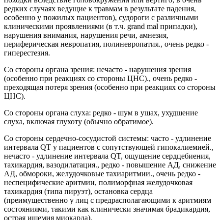
редких случаях ведущие к травмам в результате падения,
особенно у пожилых пациентов), судороги с различными
клиническими проявлениями (в т.ч. grand mal припадки),
нарушения внимания, нарушения речи, амнезия,
периферическая невропатия, полиневропатия., очень редко -
гиперестезия.
Со стороны органа зрения: нечасто - нарушения зрения
(особенно при реакциях со стороны ЦНС)., очень редко -
преходящая потеря зрения (особенно при реакциях со стороны
ЦНС).
Со стороны органа слуха: редко - шум в ушах, ухудшение
слуха, включая глухоту (обычно обратимое).
Со стороны сердечно-сосудистой системы: часто - удлинение
интервала QT у пациентов с сопутствующей гипокалиемией.,
нечасто - удлинение интервала QT, ощущение сердцебиения,
тахикардия, вазодилатация., редко - повышение АД, снижение
АД, обмороки, желудочковые тахиаритмии., очень редко -
неспецифические аритмии, полиморфная желудочковая
тахикардия (типа пируэт), остановка сердца
(преимущественно у лиц с предрасполагающими к аритмиям
состояниями, такими как клинически значимая брадикардия,
острая ишемия миокарда).