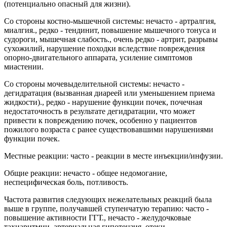
(потенциально опасный для жизни).
Со стороны костно-мышечной системы: нечасто - артралгия,
миалгия., редко - тендинит, повышение мышечного тонуса и
судороги, мышечная слабость., очень редко - артрит, разрывы
сухожилий, нарушение походки вследствие повреждения
опорно-двигательного аппарата, усиление симптомов
миастении.
Со стороны мочевыделительной системы: нечасто -
дегидратация (вызванная диареей или уменьшением приема
жидкости)., редко - нарушение функции почек, почечная
недостаточность в результате дегидратации, что может
привести к повреждению почек, особенно у пациентов
пожилого возраста с ранее существовавшими нарушениями
функции почек.
Местные реакции: часто - реакции в месте инъекции/инфузии.
Общие реакции: нечасто - общее недомогание,
неспецифическая боль, потливость.
Частота развития следующих нежелательных реакций была
выше в группе, получавшей ступенчатую терапию: часто -
повышение активности ГГТ., нечасто - желудочковые
тахиаритмии, артериальная гипотензия, отеки,