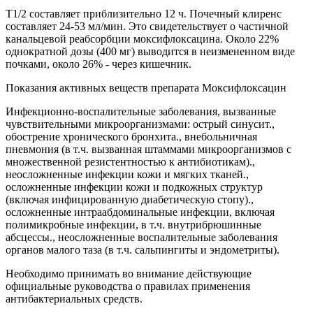
T1/2 составляет приблизительно 12 ч. Почечный клиренс
составляет 24-53 мл/мин. Это свидетельствует о частичной
канальцевой реабсорбции моксифлоксацина. Около 22%
однократной дозы (400 мг) выводится в неизмененном виде
почками, около 26% - через кишечник.
Показания активных веществ препарата Моксифлоксацин
Инфекционно-воспалительные заболевания, вызванные
чувствительными микроорганизмами: острый синусит.,
обострение хронического бронхита., внебольничная
пневмония (в т.ч. вызванная штаммами микроорганизмов с
множественной резистентностью к антибиотикам).,
неосложненные инфекции кожи и мягких тканей.,
осложненные инфекции кожи и подкожных структур
(включая инфицированную диабетическую стопу).,
осложненные интраабдоминальные инфекции, включая
полимикробные инфекции, в т.ч. внутрибрюшинные
абсцессы., неосложненные воспалительные заболевания
органов малого таза (в т.ч. сальпингиты и эндометриты).
Необходимо принимать во внимание действующие
официальные руководства о правилах применения
антибактериальных средств.