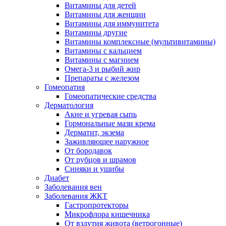
Витамины для детей
Витамины для женщин
Витамины для иммунитета
Витамины другие
Витамины комплексные (мультивитамины)
Витамины с кальцием
Витамины с магнием
Омега-3 и рыбий жир
Препараты с железом
Гомеопатия
Гомеопатические средства
Дерматология
Акне и угревая сыпь
Гормональные мази крема
Дерматит, экзема
Заживляющее наружное
От бородавок
От рубцов и шрамов
Синяки и ушибы
Диабет
Заболевания вен
Заболевания ЖКТ
Гастропротекторы
Микрофлора кишечника
От вздутия живота (ветрогонные)