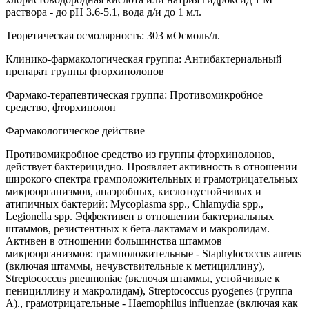
раствора - до pH 3.6-5.1, вода д/и до 1 мл.
Теоретическая осмолярность: 303 мОсмоль/л.
Клинико-фармакологическая группа: Антибактериальный
препарат группы фторхинолонов
Фармако-терапевтическая группа: Противомикробное
средство, фторхинолон
Фармакологическое действие
Противомикробное средство из группы фторхинолонов,
действует бактерицидно. Проявляет активность в отношении
широкого спектра грамположительных и грамотрицательных
микроорганизмов, анаэробных, кислотоустойчивых и
атипичных бактерий: Mycoplasma spp., Chlamydia spp.,
Legionella spp. Эффективен в отношении бактериальных
штаммов, резистентных к бета-лактамам и макролидам.
Активен в отношении большинства штаммов
микроорганизмов: грамположительные - Staphylococcus aureus
(включая штаммы, нечувствительные к метициллину),
Streptococcus pneumoniae (включая штаммы, устойчивые к
пенициллину и макролидам), Streptococcus pyogenes (группа
А)., грамотрицательные - Haemophilus influenzae (включая как