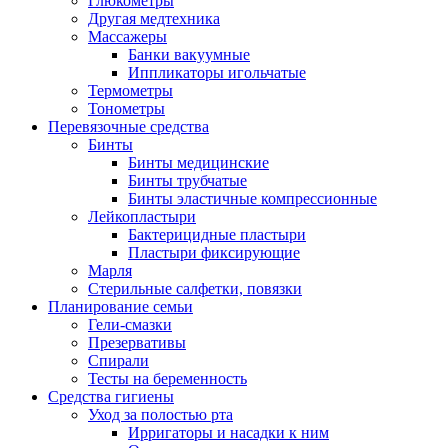
Глюкометры
Другая медтехника
Массажеры
Банки вакуумные
Иппликаторы игольчатые
Термометры
Тонометры
Перевязочные средства
Бинты
Бинты медицинские
Бинты трубчатые
Бинты эластичные компрессионные
Лейкопластыри
Бактерицидные пластыри
Пластыри фиксирующие
Марля
Стерильные салфетки, повязки
Планирование семьи
Гели-смазки
Презервативы
Спирали
Тесты на беременность
Средства гигиены
Уход за полостью рта
Ирригаторы и насадки к ним