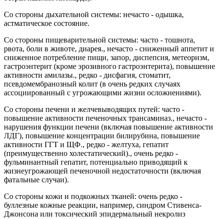
Со стороны дыхательной системы: нечасто - одышка,
астматическое состояние.
Со стороны пищеварительной системы: часто - тошнота,
рвота, боли в животе, диарея., нечасто - сниженный аппетит и
сниженное потребление пищи, запор, диспепсия, метеоризм,
гастроэнтерит (кроме эрозивного гастроэнтерита), повышение
активности амилазы., редко - дисфагия, стоматит,
псевдомембранозный колит (в очень редких случаях
ассоциированный с угрожающими жизни осложнениями).
Со стороны печени и желчевыводящих путей: часто -
повышение активности печеночных трансаминаз., нечасто -
нарушения функции печени (включая повышение активности
ЛДГ), повышение концентрации билирубина, повышение
активности ГГТ и ЩФ., редко - желтуха, гепатит
(преимущественно холестатический)., очень редко -
фульминантный гепатит, потенциально приводящий к
жизнеугрожающей печеночной недостаточности (включая
фатальные случаи).
Со стороны кожи и подкожных тканей: очень редко -
буллезные кожные реакции, например, синдром Стивенса-
Джонсона или токсический эпидермальный некролиз