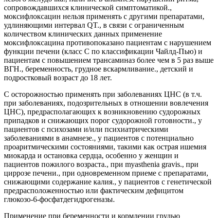
сопровождавшихся клинической симптоматикой.,
моксифлоксацин нельзя применять с другими препаратами,
удлиняющими интервал QT., в связи с ограниченным
количеством клинических данных применение
моксифлоксацина противопоказано пациентам с нарушением
функции печени (класс С по классификации Чайлд-Пью) и
пациентам с повышением трансаминаз более чем в 5 раз выше
ВГН., беременность, грудное вскармливание., детский и
подростковый возраст до 18 лет.
С осторожностью применять при заболеваниях ЦНС (в т.ч.
при заболеваниях, подозрительных в отношении вовлечения
ЦНС), предрасполагающих к возникновению судорожных
припадков и снижающих порог судорожной готовности., у
пациентов с психозами и/или психиатрическими
заболеваниями в анамнезе., у пациентов с потенциально
проаритмическими состояниями, такими как острая ишемия
миокарда и остановка сердца, особенно у женщин и
пациентов пожилого возраста., при myasthenia gravis., при
циррозе печени., при одновременном приеме с препаратами,
снижающими содержание калия., у пациентов с генетической
предрасположенностью или фактическим дефицитом
глюкозо-6-фосфатдегидрогеназы.
Применение при беременности и кормлении грудью