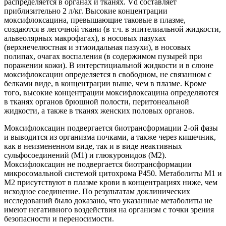
распределяется в органах и тканях. Vd составляет
приблизительно 2 л/кг. Высокие концентрации
моксифлоксацина, превышающие таковые в плазме,
создаются в легочной ткани (в т.ч. в эпителиальной жидкости,
альвеолярных макрофагах), в носовых пазухах
(верхнечелюстная и этмоидальная пазухи), в носовых
полипах, очагах воспаления (в содержимом пузырей при
поражении кожи). В интерстициальной жидкости и в слюне
моксифлоксацин определяется в свободном, не связанном с
белками виде, в концентрации выше, чем в плазме. Кроме
того, высокие концентрации моксифлоксацина определяются
в тканях органов брюшной полости, перитонеальной
жидкости, а также в тканях женских половых органов.
Моксифлоксацин подвергается биотрансформации 2-ой фазы
и выводится из организма почками, а также через кишечник,
как в неизмененном виде, так и в виде неактивных
сульфосоединений (M1) и глюкуронидов (М2).
Моксифлоксацин не подвергается биотрансформации
микросомальной системой цитохрома Р450. Метаболиты M1 и
М2 присутствуют в плазме крови в концентрациях ниже, чем
исходное соединение. По результатам доклинических
исследований было доказано, что указанные метаболиты не
имеют негативного воздействия на организм с точки зрения
безопасности и переносимости.